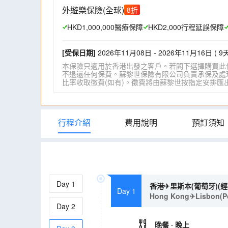
外遊樂保險(全球)
8
折
HKD1,000,000醫療保障
HKD2,000行程延誤保障
[受保日期]
2026年11月08日 - 2026年11月16日 ( 9天
本保險只適用於香港出發之客戶。若閣下選擇購買此
不退還任何保費。蘇黎世保險有限公司負責承保及處理一
比率收取徵費(如有)。徵費將由蘇黎世按指定安排匯出。詳情請瀏
行程介紹
費用說明
預訂須知
Day
1
香港✈里斯本(葡萄牙)(
Day 1
Hong Kong✈Lisbon(Por
Day
2
晚餐
· 晚上