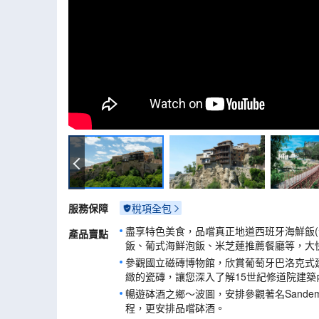
懸空之屋
服務保障
稅項全包
盡享特色美食，品嚐真正地道西班牙海鮮飯(
產品賣點
飯、葡式海鮮泡飯、米芝蓮推薦餐廳等，大快
參觀國立磁磚博物館，欣賞葡萄牙巴洛克式
緻的瓷磚，讓您深入了解15世紀修道院建築
暢遊砵酒之鄉～波圖，安排參觀著名Sande
程，更安排品嚐砵酒。