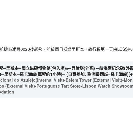
，由於航機為凌晨0020後起飛，並於同日抵達里斯本，故行程第一天由LCSS
─里斯本─國立磁磚博物館(包入場)※─貝倫塔(外觀) ─航海家紀念碑(外觀)
─里斯本─羅卡海峽(車程約1小時)─ (自費參加: 歐洲最西端~羅卡海峽)(4
onal do Azulejo(Internal Visit)-Belem Tower (External Visit)-Mon
s (External Visit)-Portuguese Tart Store-Lisbon Watch Showroo
odation