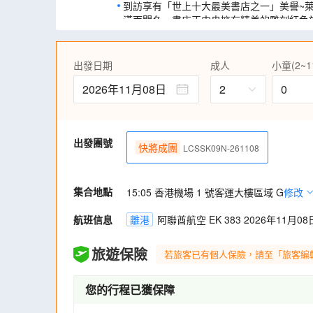
到訪享有「世上十大最美書店之一」美譽~
潢而聞名，書店正中央擁有精美的雕刻紅色
玻璃的天窗，是必影的打卡熱點。
遊訪「葡萄牙小威尼斯」阿維羅，乘坐摩里西羅彩
史古蹟，體驗水都風情。
出發日期
成人
小童(2~1
遊覽世界文化遺產之歷史古城～薩拉曼卡，
2026年11月08日
2
0
包括西班牙最早建立的薩拉曼卡大學。
前往位於馬德里市中心最熱鬧的太陽門廣場
西班牙公共交通都是以這點為起點。
出發團號
走進以羅馬水道橋聞名的塞哥維亞古城，參
快將成團
LCSSK09N-261108
兩千年來屹立不搖的歷史遺跡。
踏足「西班牙天空之城」昆卡古城，建於兩
後方即為峭壁，名副其實是天空之城。景點
集合地點
15:05 香港機場 1 號客運大樓區域 G
修改
壁屋及鵝卵石街道最具特色。城區仍完整保
窄街和教堂散落古城的每個角落。
航班信息
離港
阿聯酋航空 EK 383 2026年11月08日
到訪美輪美奐、名畫滿布的巴塞隆那聖家族
波浪立面興建而成，打破傳統線條框框的米
旅遊保險
若旅客已有個人保險，請至「旅客編
您的行程已獲保障