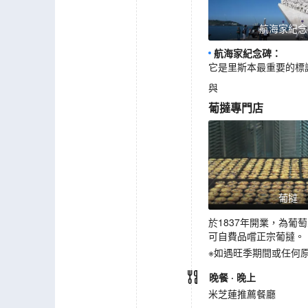
航海家紀念
航海家紀念碑
：
它是里斯本最重要的標
與
葡撻專門店
葡撻
於1837年開業，為
可自費品嚐正宗葡撻。
※如遇旺季期間或任何
晚餐
· 晚上
米芝蓮推薦餐廳