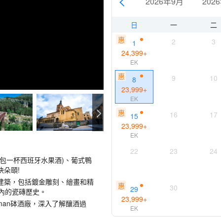
2026年9月
202
日
一
二
惠
2
3
1
24,399
+
EK
惠
9
10
8
23,999
+
EK
惠
16
17
15
23,999
+
EK
22
23
24
包一杯西班牙水果酒)、葡式鴨
朵頤!
建築，包括鍍金雕刻、繪畫和精
惠
30
29
內的瓷磚歷史。
23,999
+
man砵酒廠，深入了解釀酒過
EK