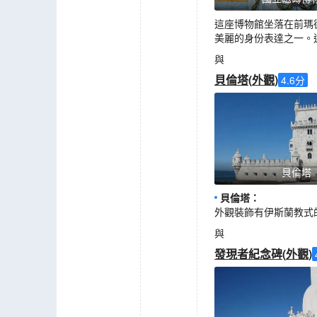
這座博物館坐落在前瑪德
美麗的身份表達之一。
與
貝倫塔
(
外觀
)
4.6
分
貝倫塔
貝倫塔
：
外觀裝飾有伊斯蘭教式
與
發現者紀念碑
(
外觀
)