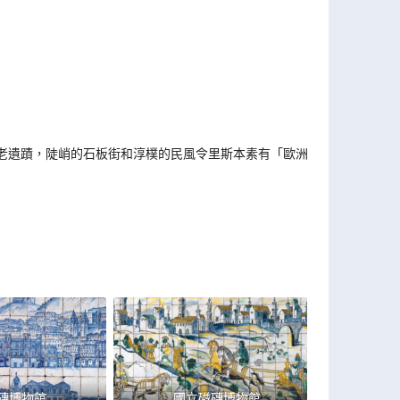
老遺蹟，陡峭的石板街和淳樸的民風令里斯本素有「歐洲的
磚博物館
國立磁磚博物館