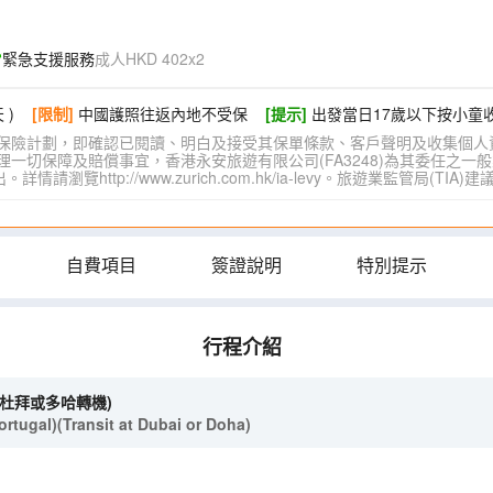
緊急支援服務
成人HKD 402x2
 )
[限制]
中國護照往返內地不受保
[提示]
出發當日17歲以下按小童
保險計劃，即確認已閱讀、明白及接受其保單條款、客戶聲明及收集個人
切保障及賠償事宜，香港永安旅遊有限公司(FA3248)為其委任之一般
覽http://www.zurich.com.hk/ia-levy。旅遊業監管局(T
自費項目
簽證說明
特別提示
行程介紹
經杜拜或多哈轉機)
tugal)(Transit at Dubai or Doha)