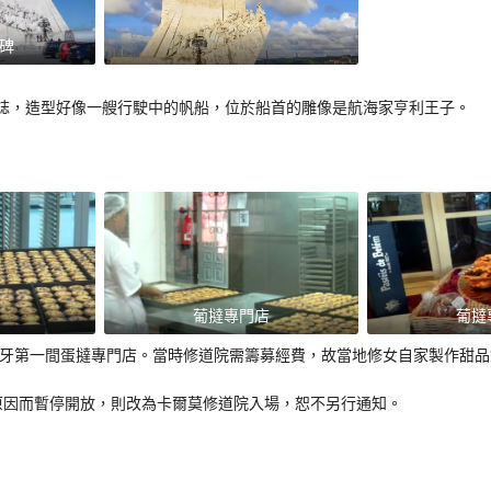
碑
誌，造型好像一艘行駛中的帆船，位於船首的雕像是航海家亨利王子。
葡撻專門店
葡撻
葡萄牙第一間蛋撻專門店。當時修道院需籌募經費，故當地修女自家製作甜品
原因而暫停開放，則改為卡爾莫修道院入場，恕不另行通知。