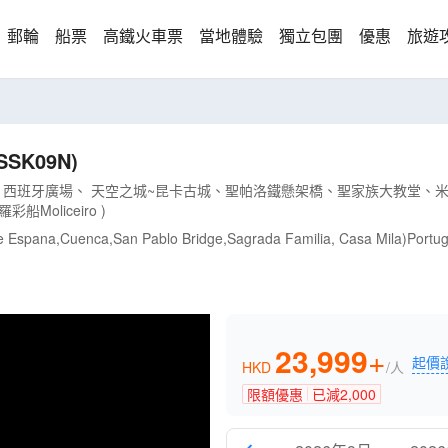
郵輪
船票
高鐵火車票
當地體驗
獨立包團
優惠
旅遊
SK09N)
西班牙廣場、 天空之城~昆卡古城、聖帕洛鐵懸架橋、聖家族大教堂、米
oliceiro )
 Espana,Cuenca,San Pablo Bridge,Sagrada Familia, Casa Mila)Portuga
23,999
+
起價
HKD
/人
限額優惠
已減
2,000