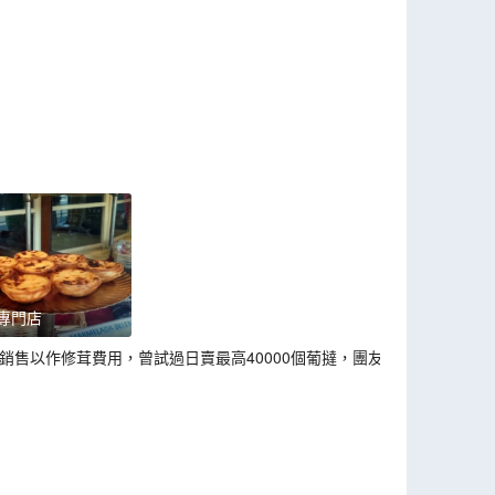
專門店
銷售以作修茸費用，曾試過日賣最高40000個葡撻，團友