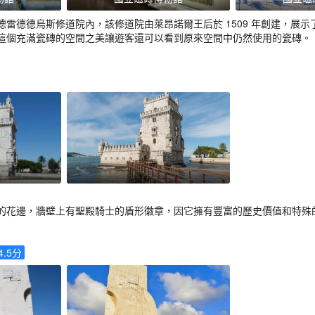
雷德德烏斯修道院內，該修道院由萊昂諾爾王后於 1509 年創建，展示
這個充滿瓷磚的空間之美讓遊客還可以看到原來空間中仍然使用的瓷磚。
的花邊，牆壁上有聖殿騎士的盾形徽章，因它擁有豐富的歷史價值和特殊
4.5
分