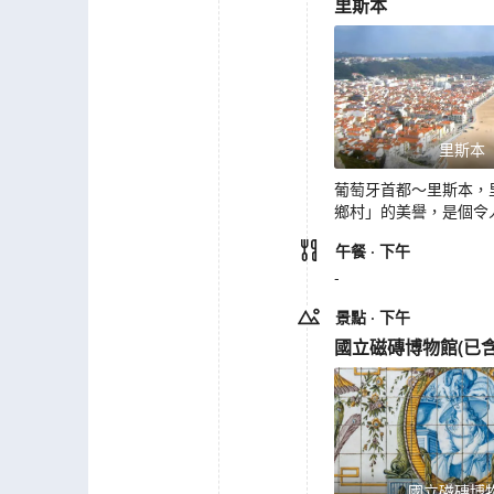
里斯本
里斯本
葡萄牙首都～里斯本，
鄉村」的美譽，是個令
午餐
· 下午
-
景點
· 下午
國立磁磚博物館
(
已
國立磁磚博