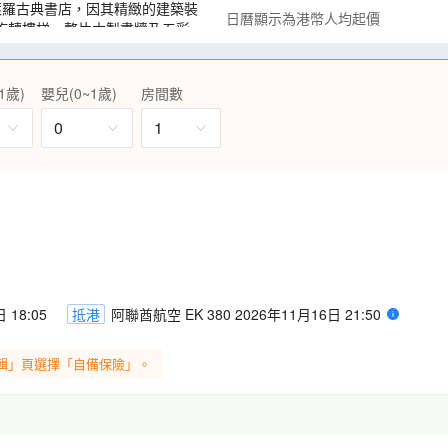
萊羅古典書店，因其精緻的建築裝
日曆顯示為港幣人均起價
旋轉樓梯、整片木製書牆及五彩
船Moliceiro，沿途欣賞歷
1歲)
嬰兒(0~1歲)
房間數
城內佈滿宏麗建築、歷史文物，
0
1
及到訪西班牙重要標誌～零點，
觀雄偉的羅馬高架水道橋，讚嘆
座河谷間的陡峭山脊，懸壁屋群
集中在山邊，其中以大教堂、懸
留中世紀的樣貌，噴泉、拱門、
 18:05
抵港
阿聯酋航空 EK 380 2026年11月16日 21:50
大教堂及採用獨特的彎曲線條和
拉之家。
輯」頁選擇「自備保險」。