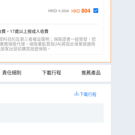
804
HKD 1,004
HKD
收費，17歲以上按成人收費
資料目的及第三者權益聲明；保險證書一經簽發，恕
業務保險代理。保險業監管局(IA)將就此保單按適用
IA)建議旅客出發前購買旅遊保險。
責任細則
下載行程
推薦產品
下載行程