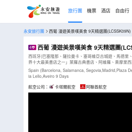
旅行團
機票
酒店
自由行
永安旅行團
西葡 漫遊美景嘆美食 9天精選團(LCSSK09N)
西葡 漫遊美景嘆美食 9天精選團(LCS
西班牙(巴塞隆那、薩拉曼卡、塞哥維亞古城遊、馬德里、
界十大最美書店之一」萊羅古典書店、阿維羅、乘摩里西羅彩船M
Spain (Barcelona, Salamanca, Segovia,Madrid,Plaza De
ia Lello,Aveiro 9 Days
航空公司：
卡塔爾航空
阿聯酋航空