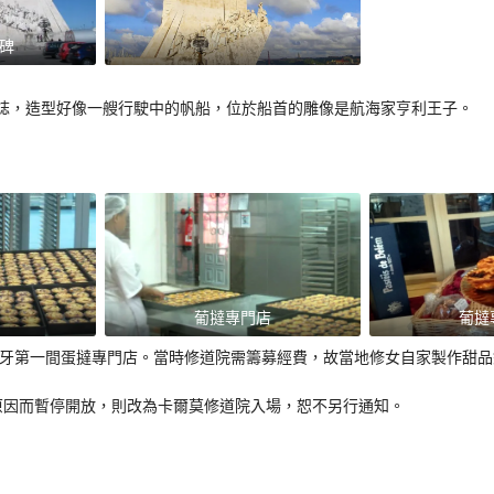
碑
誌，造型好像一艘行駛中的帆船，位於船首的雕像是航海家亨利王子。
葡撻專門店
葡撻
葡萄牙第一間蛋撻專門店。當時修道院需籌募經費，故當地修女自家製作甜品
原因而暫停開放，則改為卡爾莫修道院入場，恕不另行通知。