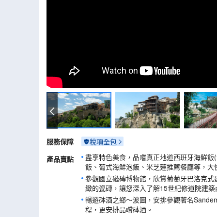
懸空之屋
服務保障
稅項全包
盡享特色美食，品嚐真正地道西班牙海鮮飯(
產品賣點
飯、葡式海鮮泡飯、米芝蓮推薦餐廳等，大快
參觀國立磁磚博物館，欣賞葡萄牙巴洛克式
緻的瓷磚，讓您深入了解15世紀修道院建築
暢遊砵酒之鄉～波圖，安排參觀著名Sande
程，更安排品嚐砵酒。