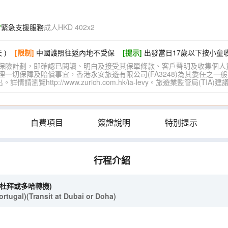
緊急支援服務
成人HKD 402x2
 )
[限制]
中國護照往返內地不受保
[提示]
出發當日17歲以下按小童
保險計劃，即確認已閱讀、明白及接受其保單條款、客戶聲明及收集個人
切保障及賠償事宜，香港永安旅遊有限公司(FA3248)為其委任之一般
覽http://www.zurich.com.hk/ia-levy。旅遊業監管局(T
自費項目
簽證說明
特別提示
行程介紹
經杜拜或多哈轉機)
tugal)(Transit at Dubai or Doha)