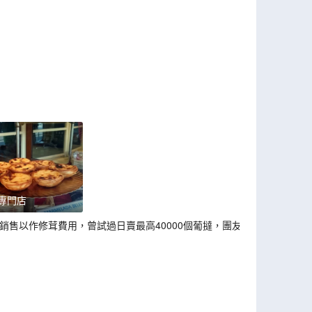
專門店
銷售以作修茸費用，曾試過日賣最高40000個葡撻，團友