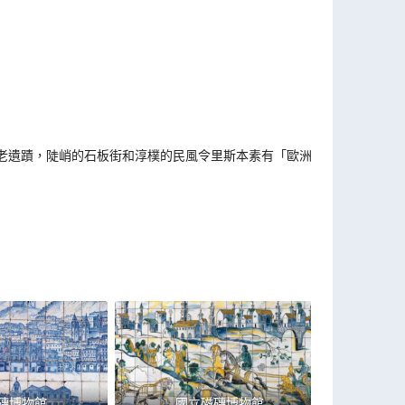
老遺蹟，陡峭的石板街和淳樸的民風令里斯本素有「歐洲的
磚博物館
國立磁磚博物館