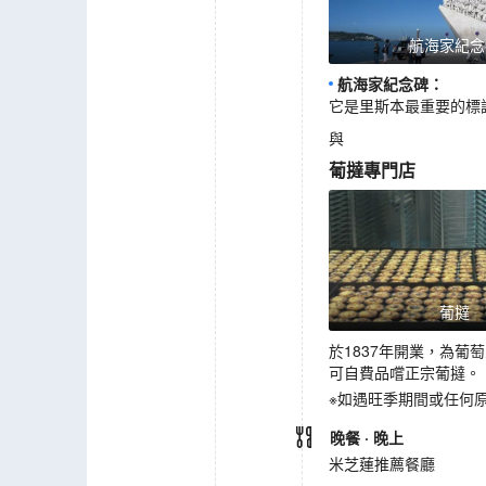
航海家紀念
航海家紀念碑
：
它是里斯本最重要的標
與
葡撻專門店
葡撻
於1837年開業，為
可自費品嚐正宗葡撻。
※如遇旺季期間或任何
晚餐
· 晚上
米芝蓮推薦餐廳