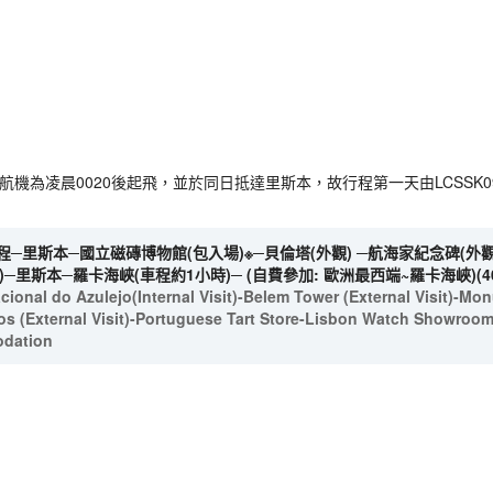
，由於航機為凌晨0020後起飛，並於同日抵達里斯本，故行程第一天由LCSS
─里斯本─國立磁磚博物館(包入場)※─貝倫塔(外觀) ─航海家紀念碑(外觀)
─里斯本─羅卡海峽(車程約1小時)─ (自費參加: 歐洲最西端~羅卡海峽)(4
onal do Azulejo(Internal Visit)-Belem Tower (External Visit)-Mon
s (External Visit)-Portuguese Tart Store-Lisbon Watch Showroo
odation