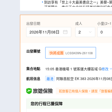
到訪享有「世上十大最美書店之一」美譽~
潢而聞名，書店正中央擁有精美的雕刻紅色
玻璃的天窗，是必影的打卡熱點。
遊訪「葡萄牙小威尼斯」阿維羅，乘坐摩里西羅彩
史古蹟，體驗水都風情。
出發日期
成人
小童(2~1
遊覽世界文化遺產之歷史古城～薩拉曼卡，
2026年11月08日
2
0
包括西班牙最早建立的薩拉曼卡大學。
前往位於馬德里市中心最熱鬧的太陽門廣場
西班牙公共交通都是以這點為起點。
出發團號
走進以羅馬水道橋聞名的塞哥維亞古城，參
快將成團
LCSSK09N-261108
兩千年來屹立不搖的歷史遺跡。
踏足「西班牙天空之城」昆卡古城，建於兩
後方即為峭壁，名副其實是天空之城。景點
集合地點
15:05 香港機場 1 號客運大樓區域 G
修改
壁屋及鵝卵石街道最具特色。城區仍完整保
窄街和教堂散落古城的每個角落。
航班信息
離港
阿聯酋航空 EK 383 2026年11月08日
到訪美輪美奐、名畫滿布的巴塞隆那聖家族
波浪立面興建而成，打破傳統線條框框的米
旅遊保險
若旅客已有個人保險，請至「旅客編
您的行程已獲保障