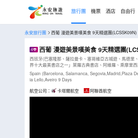
旅行團
機票
酒店
自由行
永安旅行團
西葡 漫遊美景嘆美食 9天精選團(LCSSK09N)
西葡 漫遊美景嘆美食 9天精選團(LCS
西班牙(巴塞隆那、薩拉曼卡、塞哥維亞古城遊、馬德里、
界十大最美書店之一」萊羅古典書店、阿維羅、乘摩里西羅彩船M
Spain (Barcelona, Salamanca, Segovia,Madrid,Plaza De
ia Lello,Aveiro 9 Days
航空公司：
卡塔爾航空
阿聯酋航空