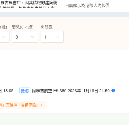
萊羅古典書店，因其精緻的建築裝
日曆顯示為港幣人均起價
旋轉樓梯、整片木製書牆及五彩
船Moliceiro，沿途欣賞歷
1歲)
嬰兒(0~1歲)
房間數
城內佈滿宏麗建築、歷史文物，
0
1
及到訪西班牙重要標誌～零點，
觀雄偉的羅馬高架水道橋，讚嘆
座河谷間的陡峭山脊，懸壁屋群
集中在山邊，其中以大教堂、懸
留中世紀的樣貌，噴泉、拱門、
 18:05
抵港
阿聯酋航空 EK 380 2026年11月16日 21:50
大教堂及採用獨特的彎曲線條和
拉之家。
輯」頁選擇「自備保險」。