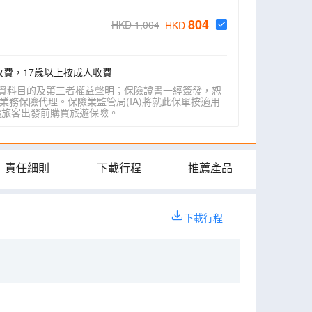
804
HKD 1,004
HKD
收費，17歲以上按成人收費
資料目的及第三者權益聲明；保險證書一經簽發，恕
業務保險代理。保險業監管局(IA)將就此保單按適用
IA)建議旅客出發前購買旅遊保險。
責任細則
下載行程
推薦產品
下載行程