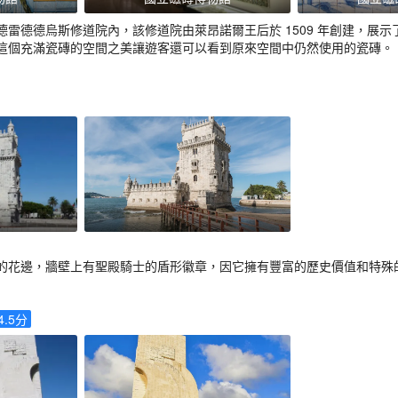
雷德德烏斯修道院內，該修道院由萊昂諾爾王后於 1509 年創建，展示
這個充滿瓷磚的空間之美讓遊客還可以看到原來空間中仍然使用的瓷磚。
的花邊，牆壁上有聖殿騎士的盾形徽章，因它擁有豐富的歷史價值和特殊
4.5
分