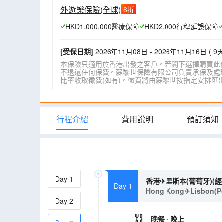
外遊樂保險(全球)
8
折
HKD1,000,000醫療保障
HKD2,000行程延誤保障
[受保日期]
2026年11月08日 - 2026年11月16日 ( 9天
本保險只適用於香港出發之客戶。若閣下選擇購買此
不退還任何保費。蘇黎世保險有限公司負責承保及處理一
比率收取徵費(如有)。徵費將由蘇黎世按指定安排匯出。詳情請瀏
行程介紹
費用說明
預訂須知
Day
1
香港✈里斯本(葡萄牙)(
Day 1
Hong Kong✈Lisbon(Por
Day
2
晚餐
· 晚上