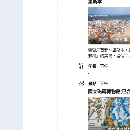
里斯本
里斯本
葡萄牙首都～里斯本，
鄉村」的美譽，是個令
午餐
· 下午
-
景點
· 下午
國立磁磚博物館
(
已
國立磁磚博