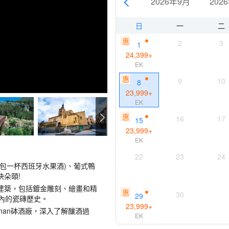
2026年9月
202
日
一
二
惠
2
3
1
24,399
+
EK
惠
9
10
8
23,999
+
EK
惠
16
17
15
23,999
+
EK
22
23
24
包一杯西班牙水果酒)、葡式鴨
朵頤!
建築，包括鍍金雕刻、繪畫和精
惠
30
29
內的瓷磚歷史。
23,999
+
man砵酒廠，深入了解釀酒過
EK