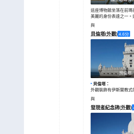
這座博物館坐落在前瑪德
美麗的身份表達之一。
與
貝倫塔
(
外觀
)
4.6
分
貝倫塔
貝倫塔
：
外觀裝飾有伊斯蘭教式
與
發現者紀念碑
(
外觀
)