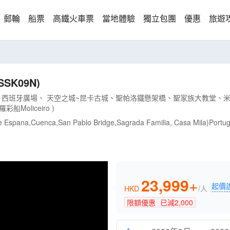
郵輪
船票
高鐵火車票
當地體驗
獨立包團
優惠
旅遊
SK09N)
西班牙廣場、 天空之城~昆卡古城、聖帕洛鐵懸架橋、聖家族大教堂、米
oliceiro )
 Espana,Cuenca,San Pablo Bridge,Sagrada Familia, Casa Mila)Portuga
23,999
+
起價
HKD
/人
限額優惠
已減
2,000