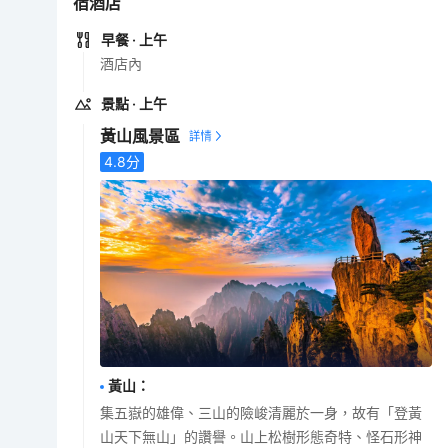
宿酒店
早餐
· 上午
酒店內
景點
· 上午
黃山風景區
4.8
分
黃山
：
集五嶽的雄偉、三山的險峻清麗於一身，故有「登黃
山天下無山」的讚譽。山上松樹形態奇特、怪石形神