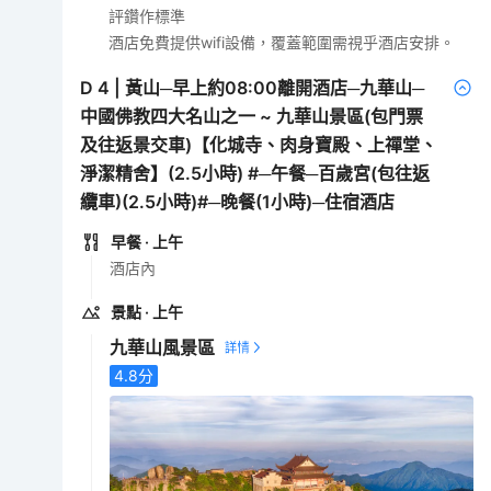
評鑽作標準
酒店免費提供wifi設備，覆蓋範圍需視乎酒店安排。
D
4
|
黃山─早上約08:00離開酒店─九華山─
中國佛教四大名山之一 ~ 九華山景區(包門票
及往返景交車)【化城寺、肉身寶殿、上禪堂、
淨潔精舍】(2.5小時) #─午餐─百歲宮(包往返
纜車)(2.5小時)#─晚餐(1小時)─住宿酒店
早餐
· 上午
酒店內
景點
· 上午
九華山風景區
4.8
分