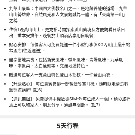
九華山景區：中國四大佛教名山之一，是地藏菩薩的道場。九華
山山勢雄偉，自然風光和人文景觀融為一體，有「東南第一山」
之稱。
住宿1晚黃山山上，更充裕時間探索黃山仙境及方便觀看日落日
出。重本安排午、晚餐於山頂酒店享用自助餐。
貼心安排：每位客人可免費託運一件小型行李(5KG內)山上纜車站
⇆酒店(往返運送)。
盡享當地美食，包括新安風味、徽州風味、青陽風味、九華風
味、本幫菜、太白魚頭等，充滿地道特色。
贈送每位客人一支黃山特色登山木拐杖、一件登山雨衣。
【升級貼心】 每位貴賓安排一部輕便導賞耳機，隨時隨地清楚聆
聽導遊講解! (註6)
【通訊無阻】 免費提供手機數據SIM卡(每位成人一張)，精彩旅程
馬上可以和家人、朋友分享，通訊無間斷。 (註7)
5
天行程