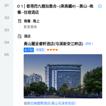
D
1
D
1
|
香港西九龍站集合─(乘高鐵#) ─黃山─晚
餐─住宿酒店
D
2
晚餐
· 晚上
新安風味
D
3
酒店
D
4
黃山麗呈睿軒酒店(屯溪新安江畔店)
4.7
分
高檔型
D
5
或
維也納國際酒店(黃山屯溪老街店)