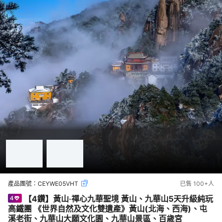
產品團號：
CEYWE05VHT
已售
100+
人
【4鑽】黃山‧禪心九華聖境 黃山、九華山5天升級純玩
高鐵團 《世界自然及文化雙遺產》黃山(北海、西海)、屯
溪老街、九華山大願文化園、九華山景區、百歲宮