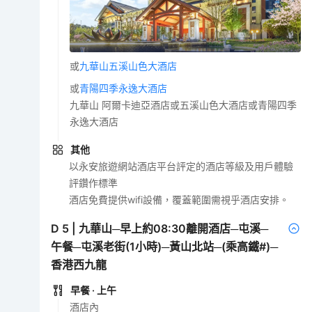
或
九華山五溪山色大酒店
或
青陽四季永逸大酒店
九華山 阿爾卡迪亞酒店或五溪山色大酒店或青陽四季
永逸大酒店
其他
以永安旅遊網站酒店平台評定的酒店等級及用戶體驗
評鑽作標準
酒店免費提供wifi設備，覆蓋範圍需視乎酒店安排。
D
5
|
九華山─早上約08:30離開酒店─屯溪─
午餐─屯溪老街(1小時)─黃山北站─(乘高鐵#)─
香港西九龍
早餐
· 上午
酒店內