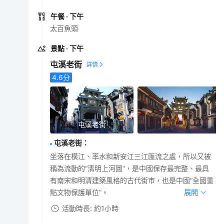
午餐
· 下午
太百魚頭
景點
· 下午
屯溪老街
4.6
分
屯溪老街
屯溪老街
：
坐落在橫江、率水和新安江三江匯流之處，所以又被
稱為流動的“清明上河圖”，是中國保存最完整、最具
有南宋和明清建築風格的古代街市，也是中國“全國重
點文物保護單位”。
展開
活動時長: 約1小時