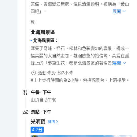
兼備、雲海變幻無窮、溫泉清澈透明，被稱為「黃山
四絕」。
展開
與
北海風景區
北海風景區
：
匯集了奇峰、怪石、松林和色彩變幻的雲景，構成一
幅美麗的大自然畫卷。雄踞險壑的始信峰、高聳在孤
峰上的「夢筆生花」都是北海景區的著名景點。
展開
活動時長: 約2小時
#山上步行時間約為2小時，包括觀景台、上落梯階。
午餐
· 下午
山頂自助午餐
景點
· 下午
光明頂
4.7
分