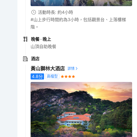
活動時長: 約4小時
#山上步行時間約為3小時，包括觀景台、上落樓梯
階。
晚餐
· 晚上
山頂自助晚餐
酒店
黃山獅林大酒店
4.8
分
高檔型