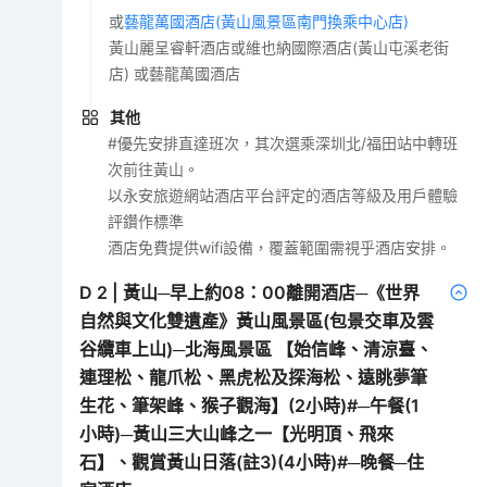
或
藝龍萬國酒店(黃山風景區南門換乘中心店)
黃山麗呈睿軒酒店或維也納國際酒店(黃山屯溪老街
店) 或藝龍萬國酒店
其他
#優先安排直達班次，其次選乘深圳北/福田站中轉班
次前往黃山。
以永安旅遊網站酒店平台評定的酒店等級及用戶體驗
評鑽作標準
酒店免費提供wifi設備，覆蓋範圍需視乎酒店安排。
D
2
|
黃山─早上約08：00離開酒店─《世界
自然與文化雙遺產》黃山風景區(包景交車及雲
谷纜車上山)─北海風景區 【始信峰、清涼臺、
連理松、龍爪松、黑虎松及探海松、遠眺夢筆
生花、筆架峰、猴子觀海】(2小時)#─午餐(1
小時)─黃山三大山峰之一【光明頂、飛來
石】、觀賞黃山日落(註3)(4小時)#─晚餐─住