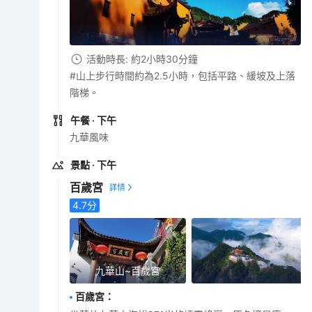
活動時長: 約2小時30分鐘
#山上步行時間約為2.5小時，包括平路、緩坡及上落
階梯。
午餐
· 下午
九華風味
景點
· 下午
百歲宮
4.7
分
九華山~百歲宮
百歲宮
：