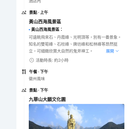
酒店內
景點
· 上午
黃山西海風景區
黃山西海風景區
：
可遠眺飛來石、丹霞峰、光明頂等，別有一番景象。
知名的雙筍峰、石柱峰、牌坊峰和松林峰等昂然挺
立，可細緻欣賞大自然的鬼斧神工。
展開
活動時長: 約2小時
午餐
· 下午
徽州風味
景點
· 下午
九華山大願文化園