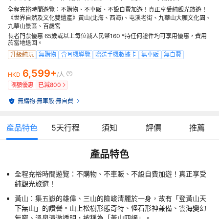
全程充裕時間遊覽：不購物、不車販、不設自費加遊！真正享受純觀光旅遊！
《世界自然及文化雙遺產》黃山(北海、西海)、屯溪老街、九華山大願文化園、
九華山景區、百歲宮
長者門票優惠 65歲或以上每位減人民幣160 *持任何證件均可享用優惠，費用
於當地退回。
升級純玩
無購物
含耳機導覽
贈送手機數據卡
無車販
無自費
6,599+
HKD
/人
限額優惠
已減
800
無購物
·
無車販
·
無自費
產品特色
5
天行程
須知
評價
推薦
產品特色
全程充裕時間遊覽：不購物、不車販、不設自費加遊！真正享受
純觀光旅遊！
黃山：集五嶽的雄偉、三山的險峻清麗於一身，故有「登黃山天
下無山」的讚譽。山上松樹形態奇特、怪石形神兼備、雲海變幻
無窮、溫泉清澈透明，被稱為「黃山四絕」。