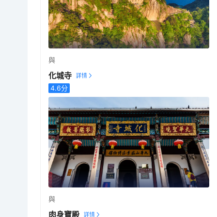
與
化城寺
4.6
分
與
肉身寶殿