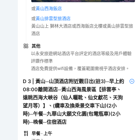
或
黃山西海飯店
或
黃山排雲型旅酒店
黃山山上 獅林大酒店或西海飯店北樓或黃山排雲型旅
酒店
其他
以永安旅遊網站酒店平台評定的酒店等級及用戶體驗
評鑽作標準
酒店免費提供wifi設備，覆蓋範圍需視乎酒店安排。
D
3
|
黃山─山頂酒店附近觀日出(註3)─早上約
08:00離開酒店─黃山西海風景區【排雲亭、
遠眺西海大峽谷（仙人曬靴、仙女獻花、天狗
望月等）】、(纜車及換乘景交車下山)(2小
時)─午餐─九華山大願文化園(包電瓶車)(2小
時)─晚餐─住宿酒店
早餐
· 上午