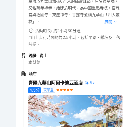
坐落於九華山海拔871米的插霄峰巔，原名摘星庵，
又名萬年禪寺，始建於明代，為中國重點寺院。百歲
宮與祗園寺、東崖禪寺、甘露寺並稱九華山「四大叢
林」。
展開
活動時長: 約2小時30分鐘
#山上步行時間約為2.5小時，包括平路、緩坡及上落
階梯。
晚餐
· 晚上
本幫菜
酒店
青陽九華山阿爾卡迪亞酒店
4.5
分
豪華型