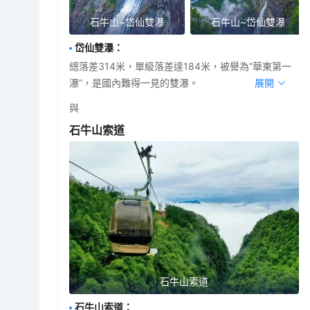
石牛山~岱仙雙瀑
石牛山~岱仙雙瀑
岱仙雙瀑
：
總落差314米，單級落差達184米，被譽為“華東第一
瀑”，是國內難得一見的雙瀑。
展開
與
石牛山索道
石牛山索道
石牛山索道
：