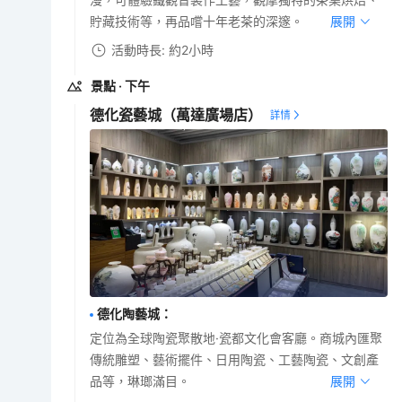
貯藏技術等，再品嚐十年老茶的深邃。
展開
活動時長: 約2小時
景點
· 下午
德化瓷藝城（萬達廣場店）
德化陶藝城
：
定位為全球陶瓷聚散地·瓷都文化會客廳。商城內匯聚
傳統雕塑、藝術擺件、日用陶瓷、工藝陶瓷、文創產
品等，琳瑯滿目。
展開