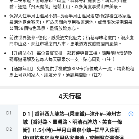
第二長索道，俯瞰瀑布、斷崖、森林等壯麗景色。新式爬山體
驗，通過「飛天魔毯」輕鬆上山，以多角度享受山林美景。
保證入住半月山溫泉小鎮~長泰半月山溫泉酒店(保證獨立私家溫
泉泡池露台客房)，可於房間內享用私家泡池，或無限次浸泡溫泉
公園58個特色溫泉，盡情放鬆身心。
前往世界瓷都~德化，感受瓷文化魅力；街巷尋味老廈門，漫步廈
門中山路、網紅市場廈門八市，更地道方式體驗閩南風情。
【升級貼心】 每位貴賓安排一部輕便導賞耳機，隨時隨地清楚聆
聽導遊講解及包每人每天礦泉水一支，貼心周到。(註1)
【通訊無阻】 免費提供手機數據SIM卡(每位成人一張)，精彩旅程
馬上可以和家人、朋友分享，通訊無間斷。(註2)
4
天行程
D
1
D
1
|
香港西九龍站─(乘高鐵)─漳州#─漳州古
城【香港路、臺灣路、明清石牌坊、美食一條
D
2
街】(1.5小時)─半月山溫泉小鎮─提早入住酒
店(可於客房內享用私家泡池，或無限次浸泡溫