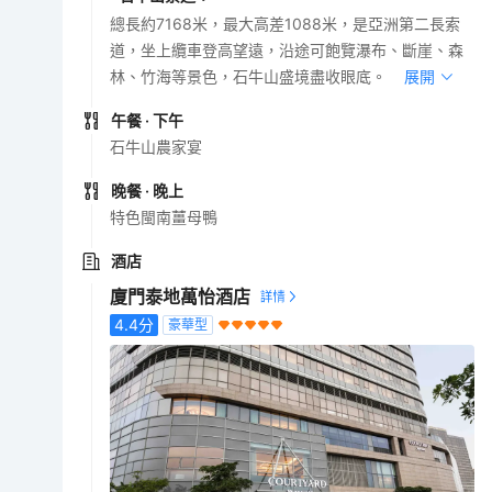
總長約7168米，最大高差1088米，是亞洲第二長索
道，坐上纜車登高望遠，沿途可飽覽瀑布、斷崖、森
林、竹海等景色，石牛山盛境盡收眼底。
展開
午餐
· 下午
石牛山農家宴
晚餐
· 晚上
特色閩南薑母鴨
酒店
廈門泰地萬怡酒店
4.4
分
豪華型