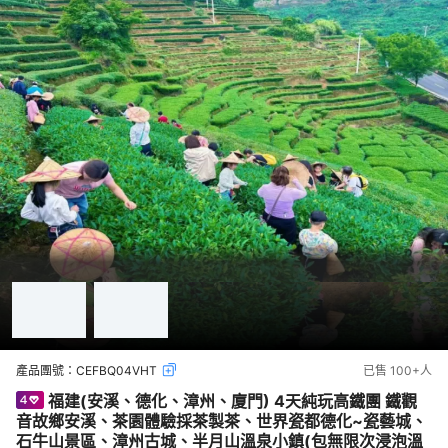
產品團號：
CEFBQ04VHT
已售
100+
人
福建(安溪、德化、漳州、廈門) 4天純玩高鐵團 鐵觀
音故鄉安溪、茶園體驗採茶製茶、世界瓷都德化~瓷藝城、
石牛山景區、漳州古城、半月山溫泉小鎮(包無限次浸泡溫