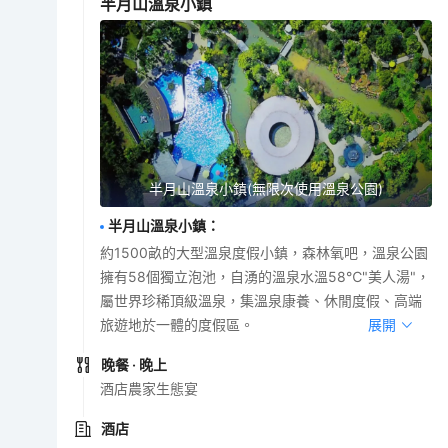
半月山溫泉小鎮
半月山溫泉小鎮(無限次使用溫泉公園)
半月山溫泉小鎮
：
約1500畝的大型溫泉度假小鎮，森林氧吧，溫泉公園
擁有58個獨立泡池，自湧的溫泉水溫58℃"美人湯"，
屬世界珍稀頂級溫泉，集溫泉康養、休閒度假、高端
旅遊地於一體的度假區。
展開
晚餐
· 晚上
酒店農家生態宴
酒店