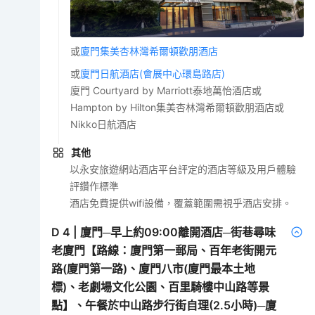
或
廈門集美杏林灣希爾頓歡朋酒店
或
廈門日航酒店(會展中心環島路店)
廈門 Courtyard by Marriott泰地萬怡酒店或
Hampton by Hilton集美杏林灣希爾頓歡朋酒店或
Nikko日航酒店
其他
以永安旅遊網站酒店平台評定的酒店等級及用戶體驗
評鑽作標準
酒店免費提供wifi設備，覆蓋範圍需視乎酒店安排。
D
4
|
廈門─早上約09:00離開酒店─街巷尋味
老廈門【路線：廈門第一郵局、百年老街開元
路(廈門第一路)、廈門八市(廈門最本土地
標)、老劇場文化公園、百里騎樓中山路等景
點】、午餐於中山路步行街自理(2.5小時)─廈