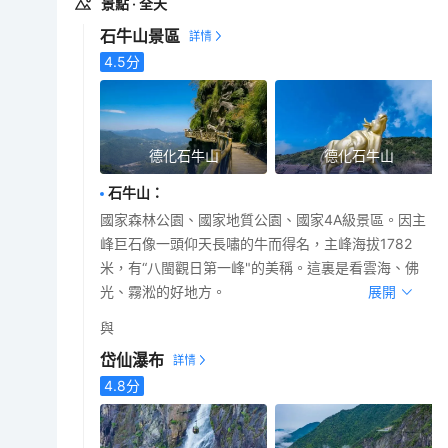
景點
· 全天
石牛山景區
4.5
分
德化石牛山
德化石牛山
石牛山
：
國家森林公園、國家地質公園、國家4A級景區。因主
峰巨石像一頭仰天長嘯的牛而得名，主峰海拔1782
米，有“八閩觀日第一峰"的美稱。這裏是看雲海、佛
光、霧淞的好地方。
展開
與
岱仙瀑布
4.8
分