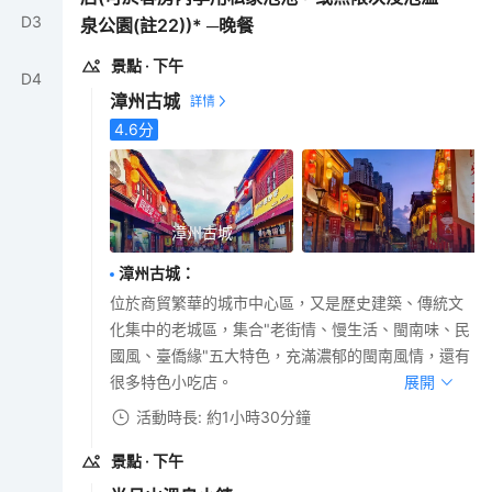
D
3
泉公園(註22))* ─晚餐
景點
· 下午
D
4
漳州古城
4.6
分
漳州古城
漳州古城
：
位於商貿繁華的城市中心區，又是歷史建築、傳統文
化集中的老城區，集合"老街情、慢生活、閩南味、民
國風、臺僑緣"五大特色，充滿濃郁的閩南風情，還有
很多特色小吃店。
展開
活動時長: 約1小時30分鐘
景點
· 下午