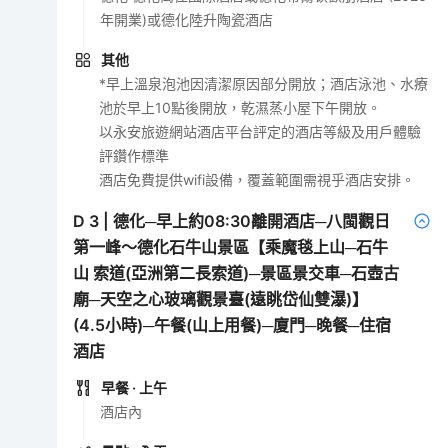
年開業)或德化陸升陶瓷酒店
其他
*早上溫泉泡池因清潔原因部分開放；酒店泳池、水療
池於早上10點後開放，乾濕蒸小屋下午開放。
以永安旅遊網站酒店平台評定的酒店等級及用戶體驗
評鑽作標準
酒店免費提供wifi設備，覆蓋範圍需視乎酒店安排。
D
3
|
德化─早上約08:30離開酒店─八閩觀日
第一峰～德化石牛山景區【乘魔毯上山─石牛
山 索道(亞洲第二長索道)─景區景交車─石壺古
廟─天空之心玻璃觀景臺(遠眺岱仙雙瀑)】
(4.5小時)─午餐(山上用餐)─廈門─晚餐─住宿
酒店
早餐
· 上午
酒店內