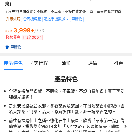
泉)
全程充裕時間遊覽：不購物、不車販、不設自費加遊！真正享受純觀光旅遊！
升級純玩
含耳機導覽
贈送手機數據卡
無購物
3,999+
HKD
/人
限額優惠
已減
1000
無購物
產品特色
4
天行程
須知
評價
推薦
產品特色
全程充裕時間遊覽：不購物、不車販、不設自費加遊！真正享受
純觀光旅遊！
走進安溪鐵觀音故鄉，參觀茶廠及茶園，在淡淡茶香中體驗中國
名茶採茶、制茶、品茶，瞭解製作工藝，赴一場茶香之約。
前往有福建仙山之稱～德化石牛山景區，欣賞「華東第一瀑」岱
仙雙瀑，挑戰懸空高314米的「天空之心」玻璃觀景臺，體驗亞洲