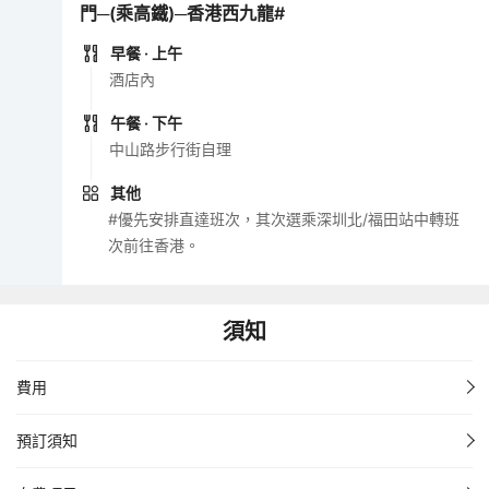
門─(乘高鐵)─香港西九龍#
早餐
· 上午
酒店內
午餐
· 下午
中山路步行街自理
其他
#優先安排直達班次，其次選乘深圳北/福田站中轉班
次前往香港。
須知
費用
預訂須知