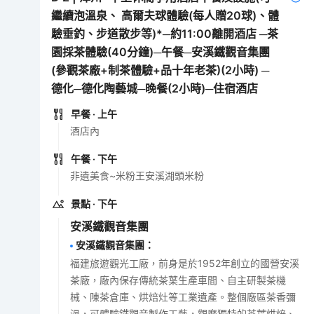
繼續泡溫泉、 高爾夫球體驗(每人贈20球)、體
驗垂釣、步道散步等)*─約11:00離開酒店 ─茶
園採茶體驗(40分鐘)─午餐─安溪鐵觀音集團
(參觀茶廠+制茶體驗+品十年老茶)(2小時) ─
德化─德化陶藝城─晚餐(2小時)─住宿酒店
早餐
· 上午
酒店內
午餐
· 下午
非遺美食~米粉王安溪湖頭米粉
景點
· 下午
安溪鐵觀音集團
安溪鐵觀音集團
：
福建旅遊觀光工廠，前身是於1952年創立的國營安溪
茶廠，廠內保存傳統茶葉生產車間、自主研製茶機
械、陳茶倉庫、烘焙灶等工業遺產。整個廠區茶香彌
漫，可體驗鐵觀音製作工藝，觀摩獨特的茶葉烘焙、