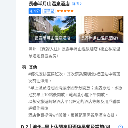
長泰半月山温泉酒店
4.4
分
豪華型
長泰半月山溫泉酒店
長泰半月山溫泉酒店(獨立私家溫泉泡池露臺客房)
漳州 《保證入住》長泰半月山温泉酒店 (獨立私家溫
泉泡池露臺客房)
其他
#優先安排直達班次，其次選乘深圳北/福田站中轉班
次前往漳州。
*早上溫泉泡池因清潔原因部分開放；酒店泳池、水療
池於早上10點後開放，乾濕蒸小屋下午開放。
以永安旅遊網站酒店平台評定的酒店等級及用戶體驗
評鑽作標準
酒店免費提供wifi設備，覆蓋範圍需視乎酒店安排。
D
2
|
漳州─早上休閒享用酒店早餐及設施(可