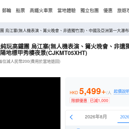
郵輪
船票
高鐵火車票
當地體驗
獨立包團
優惠
旅遊
團 烏江寨(無人機表演、篝火晚會、非遺獨竹漂)、中國及亞洲第一大瀑
天純玩高鐵團 烏江寨(無人機表演、篝火晚會、非遺
標甲秀樓夜景(CJKMT05XHT)
位減人民幣200(費用於當地退回)
5,499
+
起價說
HKD
/人
限額優惠
已減
1,000
2026年8月
202