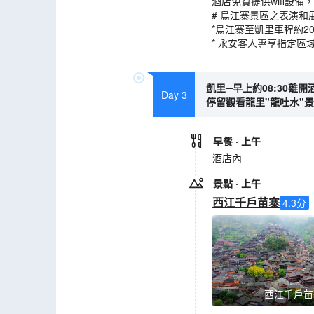
酒店免費提供wifi設
# 烏江寨景區之表演
*烏江寨至凱里車程約2
* 永安客人專享指定
凱里─早上約08:30離
Day 3
停留觀看龍里"龍吐水"景
早餐
· 上午
酒店內
景點
· 上午
西江千戶苗寨
4.3
分
西江千戶苗