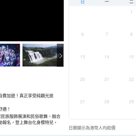
日
一
二
1
6
7
8
13
14
15
20
21
22
自費加遊！真正享受純觀光旅
27
28
29
舒適！
賞民族服飾展演和民俗歌舞，融合
動報名，登上舞台化身模特兒，
日曆顯示為港幣人均起價
文化巡演，觀看非物質文化遺產