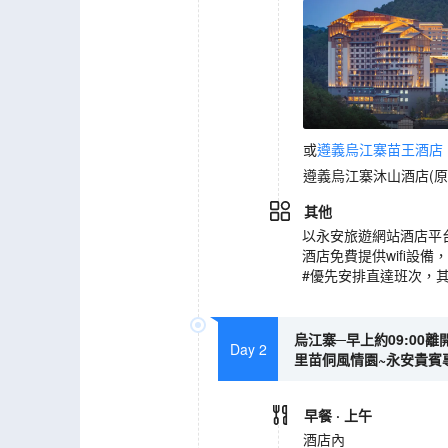
或
遵義烏江寨苗王酒店
遵義烏江寨沐山酒店(原
其他
以永安旅遊網站酒店平
酒店免費提供wifi設
#優先安排直達班次，
烏江寨─早上約09:00
Day 2
里苗侗風情園~永安貴賓專
早餐
· 上午
酒店內