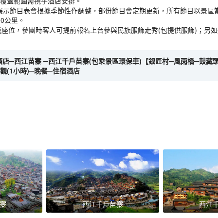
備，覆蓋範圍需視乎酒店安排。
和展示節目表會根據季節性作調整，部份節目會定期更新，所有節目以景區
00公里。
區域座位，參團時客人可提前報名上台參與民族服飾走秀(包提供服飾)；另
開酒店─西江苗寨 ─西江千戶苗寨(包乘景區環保車)【銀匠村─風雨橋─鼓藏頭
觀(1小時)─晚餐─住宿酒店
寨
西江千戶苗寨
西江