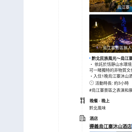
烏江寨
烏江寨景區無人
黔北民族風光～烏江
‧ 依託於恬靜山水環
可一睹獨特的非物質文
‧入住1晚烏江寨沐山
活動時長: 約3小時
#烏江寨景區之表演和
晚餐
· 晚上
黔北風味
酒店
遵義烏江寨沐山酒店