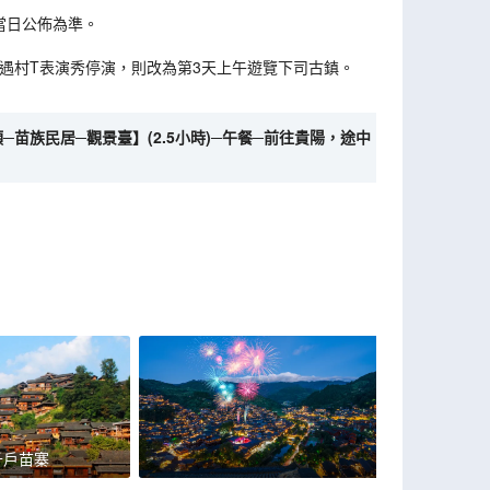
當日公佈為準。
如遇村T表演秀停演，則改為第3天上午遊覽下司古鎮。
─苗族民居─觀景臺】(2.5小時)─午餐─前往貴陽，途中
千戶苗寨