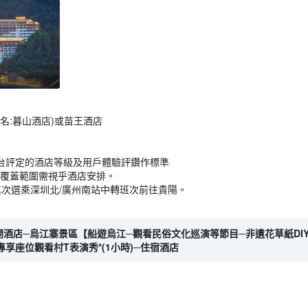
名:暮山酒店)或苗王酒店
台評定的酒店等級及用戶體驗評鑽作標準
備，覆蓋範圍需視乎酒店安排。
其次選乘深圳北/廣州南站中轉班次前往貴陽。
離開酒店─烏江寨景區【船遊烏江─觀看民俗文化巡演等節目─非遺花草紙DIY體
享座位觀看村T表演秀*(1小時)─住宿酒店