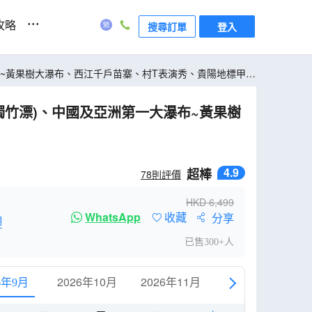
...
攻略
搜尋訂單
登入
布~黃果樹大瀑布、西江千戶苗寨、村T表演秀、貴陽地標甲秀
獨竹漂)、中國及亞洲第一大瀑布~黃果樹
4.9
超棒
78
則評價
HKD
6,499
WhatsApp
收藏
分享
明
已售300+人
2026年10月
2026年11月
6年9月