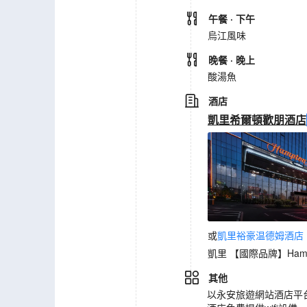
午餐
· 下午
烏江風味
晚餐
· 晚上
酸湯魚
酒店
凱里希爾頓歡朋酒店
或
凱里裕豪温德姆酒店
凱里 【國際品牌】Hamp
其他
以永安旅遊網站酒店平