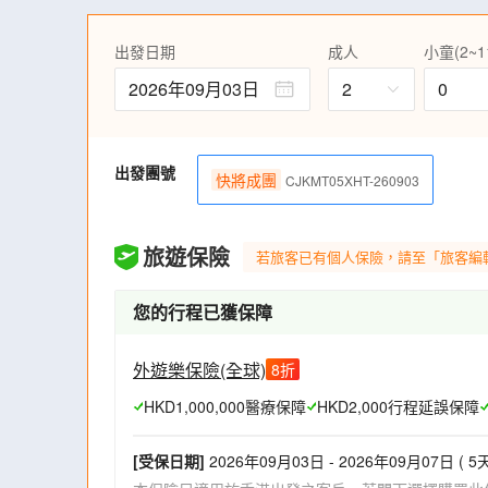
民間絕技獨竹漂，晚上更會上演震撼的音樂
演、熱鬧的篝火晚會。更可體驗非遺花草紙D
出發日期
成人
小童(2~1
到訪中國及亞洲第一大瀑布~黃果樹大瀑布
2026年09月03日
2
0
扶手電梯，輕鬆飽覽瀑布壯麗。
走進世界最大苗寨村寨~西江千戶苗寨，過
凱里、貴陽入住【國際品牌】酒店，尊貴豪
風味等，從味蕾深入感受黔菜多元文化。
出發團號
快將成團
CJKMT05XHT-260903
保證乘坐2+1座位VIP豪華旅遊車，舒適稱
【升級貼心】 每位貴賓安排一部輕便導賞耳
(註2)
旅遊保險
若旅客已有個人保險，請至「旅客編
【窩心體貼】 全程午、晚餐包酒水，包每
【通訊無阻】 免費提供手機數據SIM卡(每
您的行程已獲保障
家人、朋友分享，通訊無間斷。 (註3)
外遊樂保險(全球)
8
折
HKD1,000,000醫療保障
HKD2,000行程延誤保障
[受保日期]
2026年09月03日 - 2026年09月07日 ( 5天