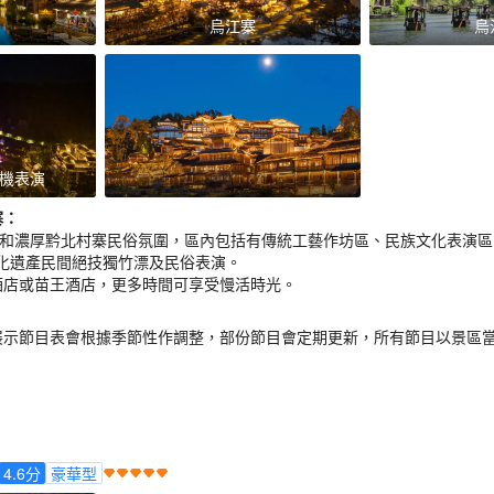
烏江寨
烏
機表演
寨
：
境和濃厚黔北村寨民俗氛圍，區內包括有傳統工藝作坊區、民族文化表演區
化遺產民間絕技獨竹漂及民俗表演。
酒店或苗王酒店，更多時間可享受慢活時光。
展示節目表會根據季節性作調整，部份節目會定期更新，所有節目以景區
4.6
分
豪華型