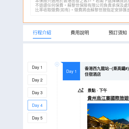
本保險只適用於香港出發之客戶。若閣下選擇購買此
不退還任何保費。蘇黎世保險有限公司負責承保及處理一
比率收取徵費(如有)。徵費將由蘇黎世按指定安排匯出。詳情請瀏
行程介紹
費用說明
預訂須知
Day
1
香港西九龍站─(乘高鐵#
Day 1
住宿酒店
Day
2
景點
· 下午
Day
3
貴州烏江寨國際旅遊
Day
4
Day
5