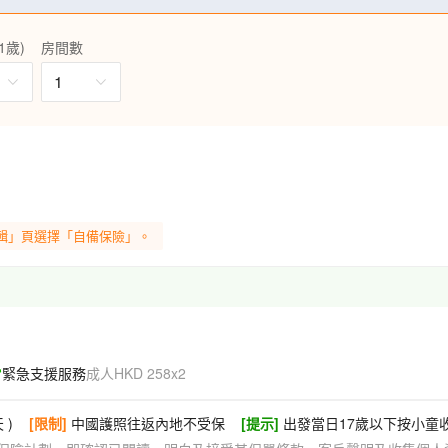
水舞秀、目不暇給的無人機表
IY。
1歲)
房間數
，重本包門票、環保車及上行觀光
1
千幢吊腳樓依山而建，蔚為壯觀。
華；品嚐酸湯魚、肉餅雞、黔北
心，盡享愜意旅途。
機，隨時隨地清楚聆聽導遊講解!
輯」頁選擇「自備保險」。
位客人每天一瓶礦泉水。
位成人一張)，精彩旅程馬上可以和
緊急支援服務
成人HKD 258x2
 )
[限制]
中國護照往返內地不受保
[提示]
出發當日17歲以下按小童