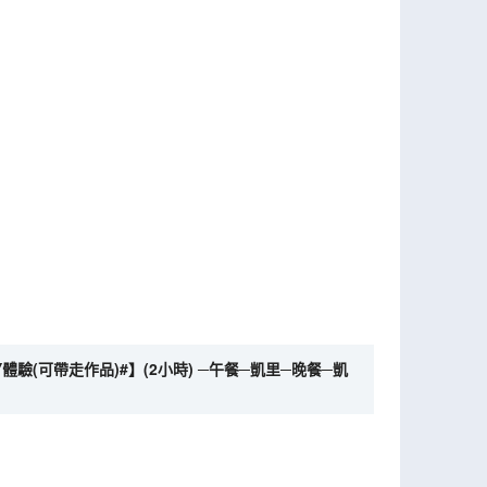
驗(可帶走作品)#】(2小時) ─午餐─凱里─晚餐─凱