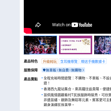
凱里苗侗風情園~村T表演秀
產品特色
升級純玩
含耳機導覽
贈送手機數據卡
服務保障
無車販
無自費
無購物
全程充裕時間遊覽：不購物、不車販、不設
產品賣點
遊！
香港西九龍站集合，乘高鐵往返貴陽，便捷
苗侗風情園觀看村T民族服飾時裝秀，可欣
非遺苗繡、銀飾及舞蹈等元素。賓客更可主
親身演繹民族美學。
遵義烏江寨度假區，包船遊烏江及多項民俗