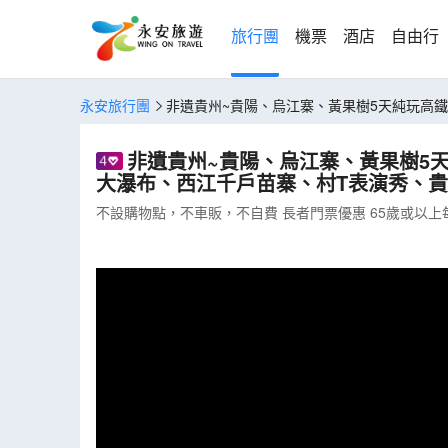
旅行團
機票
酒店
自由行
永安旅行團
非遺貴州~貴陽、烏江寨、黃果樹5天純玩高鐵
樓夜景(CJKMT05XHT)
非遺貴州~貴陽、烏江寨、黃果樹5
大瀑布、西江千戶苗寨、村T表演秀、貴陽地
不設購物點，不車販，不自費 長者門票優惠 65歲或以上每