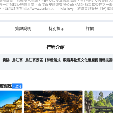
保險計劃，即確認已閱讀、明白及接受其保單條款、客戶聲明及收集個人
切保障及賠償事宜，香港永安旅遊有限公司(FA3248)為其委任之一般
覽http://www.zurich.com.hk/ia-levy。旅遊業監管局(T
簽證說明
特別提示
評價
行程介紹
)─貴陽─烏江寨─烏江寨景區【掌燈儀式─觀看非物質文化遺產民間絕技獨竹
度假區
4.2
分