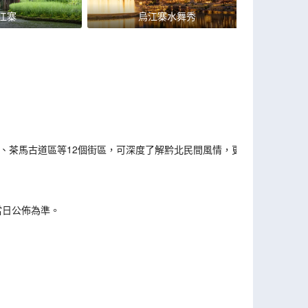
江寨
烏江寨水舞秀
、茶馬古道區等12個街區，可深度了解黔北民間風情，更
當日公佈為準。