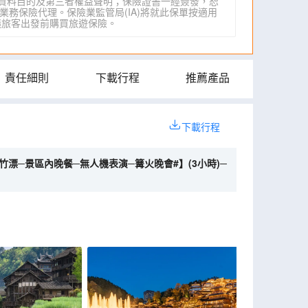
資料目的及第三者權益聲明；保險證書一經簽發，恕
業務保險代理。保險業監管局(IA)將就此保單按適用
IA)建議旅客出發前購買旅遊保險。
責任細則
下載行程
推薦產品
下載行程
漂─景區內晚餐─無人機表演─篝火晚會#】(3小時)─