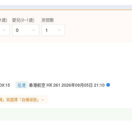
形車庫園區、八卦山大佛風景
台中、文青熱點 ~ 松山文創園區、
1歲)
嬰兒(0~1歲)
房間數
迪化街。
；更安排前往台灣兩大夜市，包
0
1
各種美食，大飽口福)等。
日至9月27日出發適用)(註18)
9:15
抵港
香港航空 HX 261 2026年09月05日 21:10
輯」頁選擇「自備保險」。