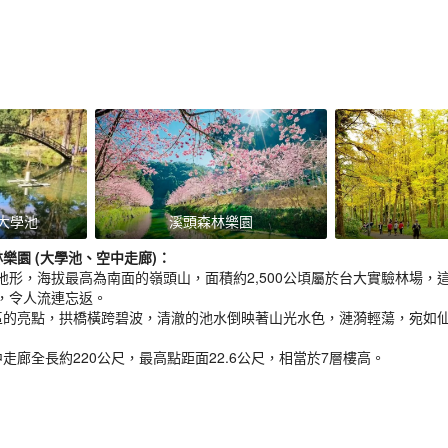
大學池
溪頭森林樂園
樂園 (大學池、空中走廊)
：
地形，海拔最高為南面的嶺頭山，面積約2,500公頃屬於台大實驗林場
，令人流連忘返。
區的亮點，拱橋橫跨碧波，清澈的池水倒映著山光水色，漣漪輕蕩，宛如
走廊全長約220公尺，最高點距面22.6公尺，相當於7層樓高。