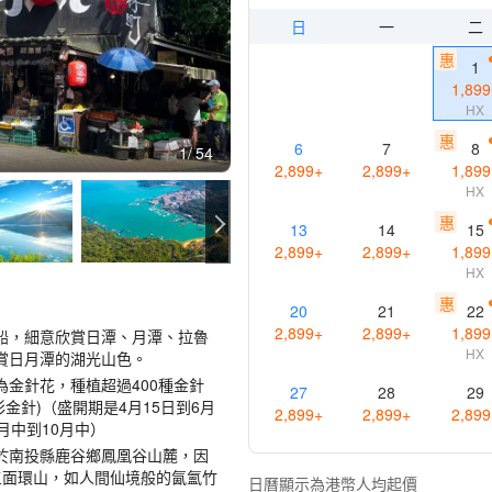
日
一
二
惠
1
1,899
HX
惠
6
7
8
1
54
2,899
+
2,899
+
1,899
HX
惠
13
14
15
2,899
+
2,899
+
1,899
HX
惠
20
21
22
2,899
+
2,899
+
1,899
船，細意欣賞日潭、月潭、拉魯
HX
賞日月潭的湖光山色。
金針花，種植超過400種金針
27
28
29
金針)（盛開期是4月15日到6月
2,899
+
2,899
+
2,899
8月中到10月中）
位於南投縣鹿谷鄉鳳凰谷山麓，因
，三面環山，如人間仙境般的氤氳竹
日曆顯示為港幣人均起價