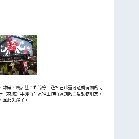
、雜鋪、鳥居甚至郵筒等。遊客在此還可選購有關的明
一（林膽）年經時在這裡工作時遇到的二隻動物朋友，
也因此失蹤了。