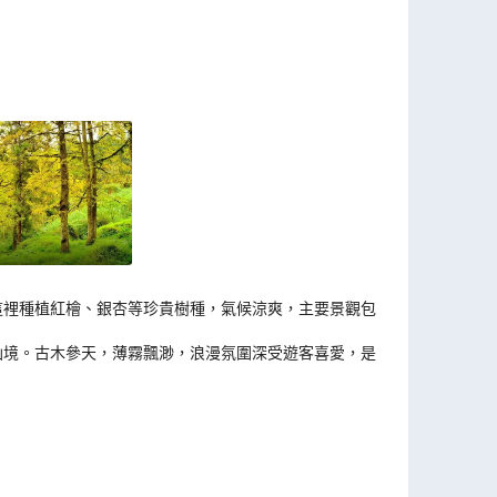
，這裡種植紅檜、銀杏等珍貴樹種，氣候涼爽，主要景觀包
仙境。古木參天，薄霧飄渺，浪漫氛圍深受遊客喜愛，是