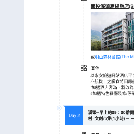
南投溪頭夏緹飯店(Shan
或
明山森林會館(The M Vi
其他
以永安旅遊網站酒店平
△航機上之膳食將因應
*如遇酒店客滿，將改
#如遇特色餐廳裝修/停
溪頭─早上約09：00離開
Day 2
村~文創市集(1小時) ─ 