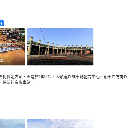
分
區
彰化縣定古蹟，興建於1922年，因軌道以調車轉盤為中心，朝車庫方向以
一保留的扇形車站。