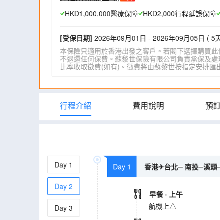
HKD1,000,000醫療保障
HKD2,000行程延誤保障
[受保日期]
2026年09月01日 - 2026年09月05日 ( 5天
本保險只適用於香港出發之客戶。若閣下選擇購買此
不退還任何保費。蘇黎世保險有限公司負責承保及處理一
比率收取徵費(如有)。徵費將由蘇黎世按指定安排匯出。詳情請瀏
行程介紹
費用說明
預
Day
1
Day 1
香港✈台北─ 南投─溪頭─
Day
2
早餐
· 上午
航機上△
Day
3