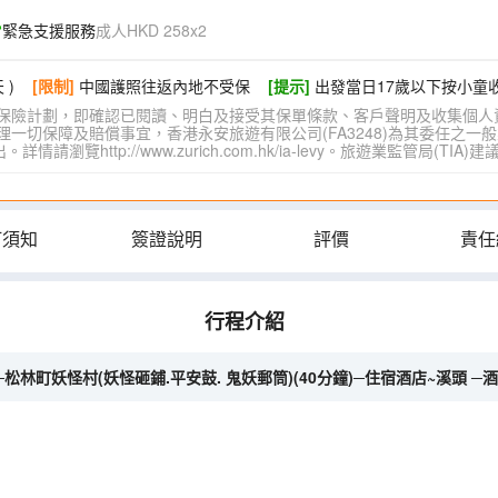
緊急支援服務
成人HKD 258x2
 )
[限制]
中國護照往返內地不受保
[提示]
出發當日17歲以下按小童
保險計劃，即確認已閱讀、明白及接受其保單條款、客戶聲明及收集個人
切保障及賠償事宜，香港永安旅遊有限公司(FA3248)為其委任之一般
覽http://www.zurich.com.hk/ia-levy。旅遊業監管局(T
訂須知
簽證說明
評價
責任
行程介紹
松林町妖怪村(妖怪砸鋪.平安鼓. 鬼妖郵筒)(40分鐘)─住宿酒店~溪頭 ─