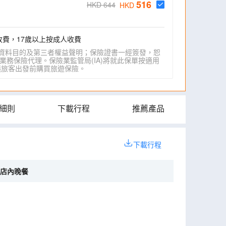
516
HKD 644
HKD
收費，17歲以上按成人收費
資料目的及第三者權益聲明；保險證書一經簽發，恕
業務保險代理。保險業監管局(IA)將就此保單按適用
IA)建議旅客出發前購買旅遊保險。
細則
下載行程
推薦產品
下載行程
酒店內晚餐