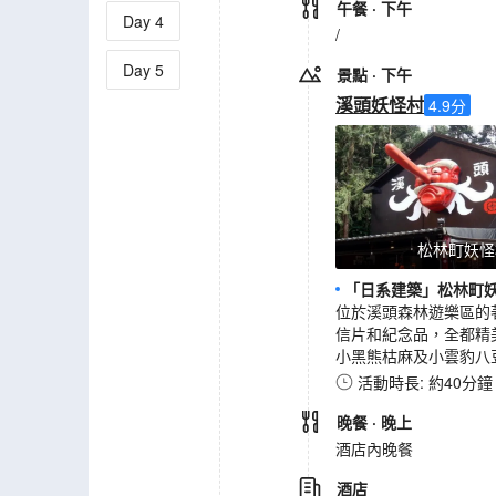
午餐
· 下午
Day
4
/
Day
5
景點
· 下午
溪頭妖怪村
4.9
分
松林町妖怪
「日系建築」松林町
位於溪頭森林遊樂區的
信片和紀念品，全都精
小黑熊枯麻及小雲豹八
活動時長: 約40分鐘
晚餐
· 晚上
酒店內晚餐
酒店