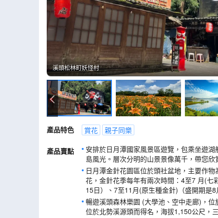
溪頭松林町妖怪村
溪頭松林町妖怪村
產品特色
賞花
親子同樂
安排於日月潭國家風景區遊覽，包乘坐遊湖
產品賣點
島風光。層次分明的山景景像萬千，帶您欣
日月潭金針花園區位於頭社盆地，主要作物為
花，金針花季每年有兩次時間：4至7 月(七彩
15日）、7至11月(原生種金針)（盛開期是
暢遊溪頭森林樂園 (大學池、空中走廊)，
位於北勢溪源頭而得名，海拔1,150公尺