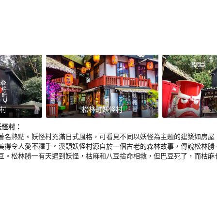
村
松林町妖怪村
妖怪村
：
著名熱點。妖怪村充滿日式風格，可看見不同以妖怪為主題的建築如房屋
美得令人愛不釋手。溪頭妖怪村源自於一個古老的森林故事，傳說松林勝
豆。松林勝一有天遇到妖怪，枯麻和八豆捨命相救，但巴豆死了，而枯麻