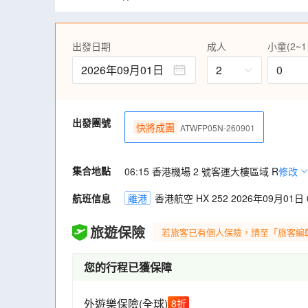
林。
遊覽多個特色人氣景點，松林町妖怪村、扇
區、審計新村 ~文創市集、三井LaLaport
出發日期
成人
小童(2~1
中正紀念堂 (衛兵交接)、西門町、大稻程~
品嚐寶島特色美食，包括甕缸雞、台式料理
2026年09月01日
2
0
括一中夜市及寧夏夜市(客人可自行品嚐夜市
季節限定: 加遊【9月雪】純白韭菜花海(9月1
出發團號
快將成團
ATWFP05N-260901
集合地點
06:15 香港機場 2 號客運大樓區域 R
修改
航班信息
離港
香港航空 HX 252 2026年09月01日 0
旅遊保險
若旅客已有個人保險，請至「旅客編
您的行程已獲保障
外遊樂保險(全球)
8
折