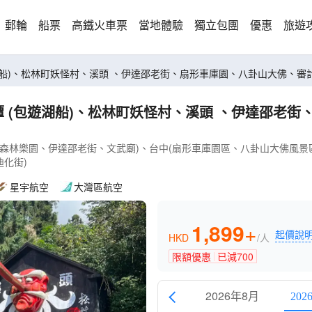
郵輪
船票
高鐵火車票
當地體驗
獨立包團
優惠
旅遊
天賞花之旅 日月潭 (包遊湖船)、松林町妖怪村、溪頭 、伊達邵老街、扇形車庫園、八卦山大佛、審
森林樂園、伊達邵老街、文武廟)、台中(扇形車庫園區、八卦山大佛風景區、審
化街)
星宇航空
大灣區航空
1,899
+
起價說
HKD
/人
限額優惠
已減
700
2026年8月
202