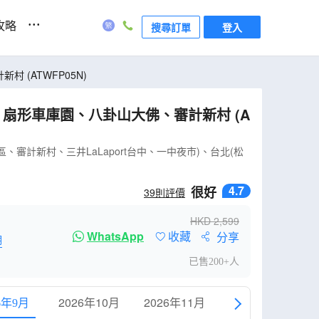
...
攻略
搜尋訂單
登入
計新村 (ATWFP05N)
計新村、三井LaLaport台中、一中夜市)、台北(松
4.7
很好
39
則評價
HKD
2,599
WhatsApp
收藏
分享
明
已售200+人
2026年10月
2026年11月
2026年12月
6年9月