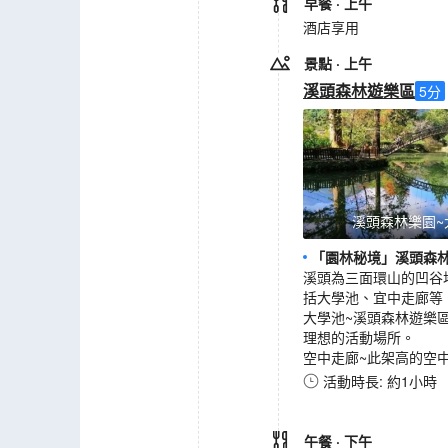
早餐
· 上午
酒店享用
景點
· 上午
溪頭森林遊樂區
5
分
溪頭森林樂園~
「園林秘境」溪頭森林
溪頭為三面環山的凹谷
括大學池、宜中走廊等
大學池~溪頭森林遊樂
理想的活動場所。
空中走廊~此架高的空中
活動時長: 約1小時
午餐
· 下午