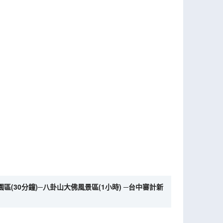
園區(30分鐘)─八卦山大佛風景區(1小時) ─台中審計新