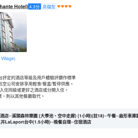
te Hotel)
4.3
分
高檔型
llage)
台評定的酒店等級及用戶體驗評鑽作標準
航空公司安排享用輕食/餐盒/暫停供應。
為入住同級或更好之酒店或分開入住。
業，則以其他餐廳取代。
酒店─溪頭森林樂園 (大學池、空中走廊) (1小時)(註18)─午餐─扇形車庫
三井LaLaport台中(1.5小時)─晚餐自理─住宿酒店