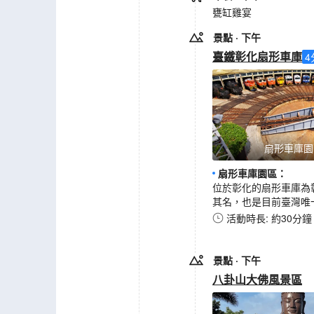
甕缸雞宴
景點
· 下午
臺鐵彰化扇形車庫
4
扇形車庫園
扇形車庫園區
：
位於彰化的扇形車庫為
其名，也是目前臺灣唯
活動時長: 約30分鐘
景點
· 下午
八卦山大佛風景區