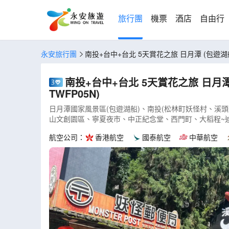
旅行團
機票
酒店
自由行
永安旅行團
南投+台中+台北 5
南投+台中+台北 5天賞花之旅 日月潭 (包遊湖船)、松林町妖怪村、溪頭 、伊達邵老街、扇形車庫園、八卦山大佛、審計新村 (A
TWFP05N)
日月潭國家風景區(包遊湖船)、南投(松林町妖怪村、溪頭
山文創園區、寧夏夜市、中正紀念堂、西門町、大稻程~迪
航空公司：
香港航空
國泰航空
中華航空