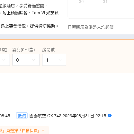
30
31
星級酒店，享受舒適悠閒。
上精緻晚餐、Tam Vi 米芝蓮
途中遇上突發情況，提供適切協助。
日曆顯示為港幣人均起價
1歲)
嬰兒(0~1歲)
房間數
0
1
8:45
抵港
國泰航空 CX 742 2026年08月31日 22:15
輯」頁選擇「自備保險」。