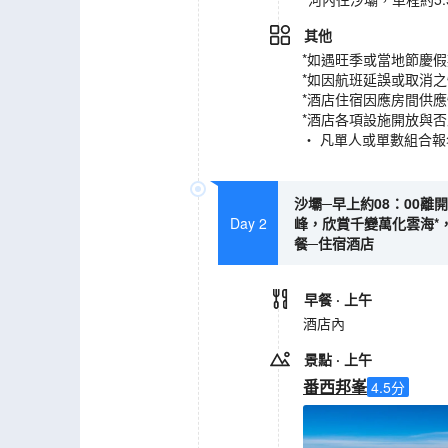
其他
*如遇旺季或當地節慶
*如因航班延誤或取消
*酒店住宿因應房間供
*酒店各項設施開放與
‧ 凡單人或單數組合
沙壩─早上約08：00離
Day 2
峰，欣賞千變萬化雲海*，
餐─住宿酒店
早餐
· 上午
酒店內
景點
· 上午
番西邦峯
4.5
分