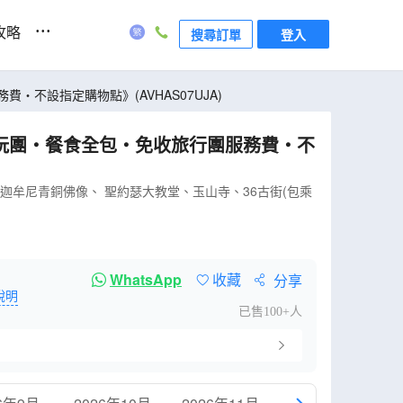
...
攻略
搜尋訂單
登入
行團服務費‧不設指定購物點》(AVHAS07UJA)
~釋迦牟尼青銅佛像、 聖約瑟大教堂、玉山寺、36古街(包乘
WhatsApp
收藏
分享
說明
已售100+人