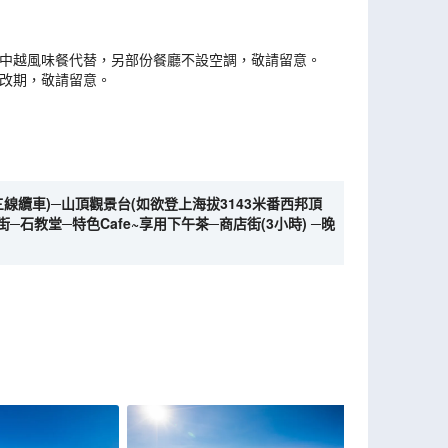
以中越風味餐代替，另部份餐廳不設空調，敬請留意。
或改期，敬請留意。
三線纜車)─山頂觀景台(如欲登上海拔3143米番西邦頂
─石教堂─特色Cafe~享用下午茶─商店街(3小時) ─晚