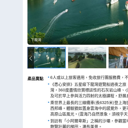
下龍灣
下龍灣
6人或以上旅客適用，免收旅行團服務費，
產品賣點
《悉心安排》五星級下龍灣遊覽船過夜之旅
灣，360度盡情欣賞標誌性的石灰岩山峰、
及可於早上參與活力四射的太極課程，舒展
乘世界上最長的三線纜車(長6325米)登上海
西邦峰。體驗猶如置身雲海中的感覺外，更
高原山區風光。(雲海乃自然景象，須視乎天
到訪有「小阿爾卑斯」之稱的沙壩，參觀當地少數民族
飽覽壯麗的梯田、瀑布美景。