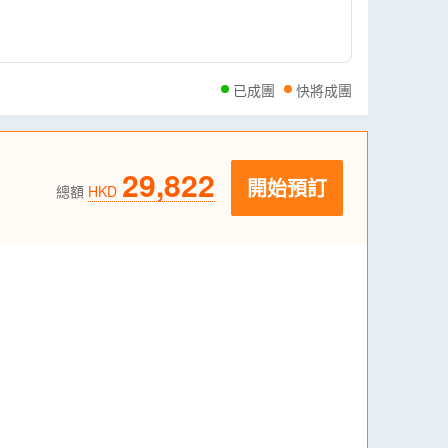
已成團
快將成團
29,822
開始預訂
總額
HKD