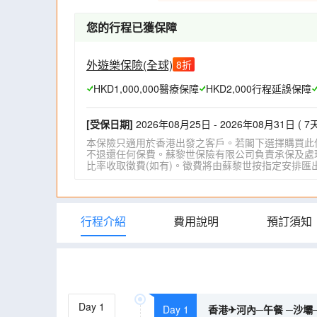
您的行程已獲保障
外遊樂保險(全球)
8
折
HKD1,000,000醫療保障
HKD2,000行程延誤保障
[受保日期]
2026年08月25日 - 2026年08月31日 ( 7天
本保險只適用於香港出發之客戶。若閣下選擇購買此
不退還任何保費。蘇黎世保險有限公司負責承保及處理一
比率收取徵費(如有)。徵費將由蘇黎世按指定安排匯出。詳情請瀏
行程介紹
費用說明
預訂須知
Day
1
Day 1
香港✈河內─午餐 ─沙壩