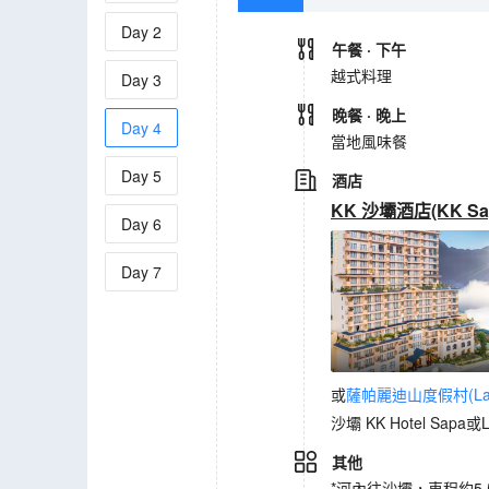
Day
2
午餐
· 下午
越式料理
Day
3
晚餐
· 晚上
Day
4
當地風味餐
Day
5
酒店
KK 沙壩酒店(KK Sap
Day
6
Day
7
或
薩帕麗迪山度假村(Lady H
沙壩 KK Hotel Sapa或La
其他
*河內往沙壩，車程約5