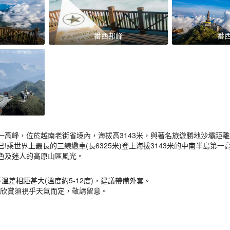
番西邦峰
番
一高峰，位於越南老街省境內，海拔高3143米，與著名旅遊勝地沙壩距
!乘世界上最長的三線纜車(長6325米)登上海拔3143米的中南半島第
色及迷人的高原山區風光。
溫差相距甚大(溫度約5-12度)，建議帶備外套。
否欣賞須視乎天氣而定，敬請留意。