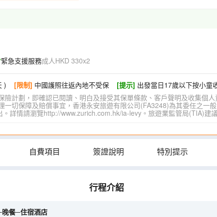
緊急支援服務
成人HKD 330x2
 )
[限制]
中國護照往返內地不受保
[提示]
出發當日17歲以下按小童
保險計劃，即確認已閱讀、明白及接受其保單條款、客戶聲明及收集個人
切保障及賠償事宜，香港永安旅遊有限公司(FA3248)為其委任之一般
覽http://www.zurich.com.hk/ia-levy。旅遊業監管局(T
自費項目
簽證說明
特別提示
行程介紹
─晚餐─住宿酒店