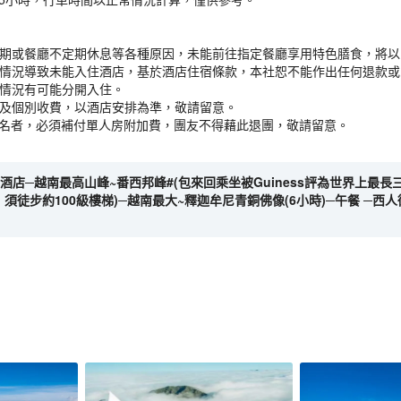
假期或餐廳不定期休息等各種原因，未能前往指定餐廳享用特色膳食，將
之情況導致未能入住酒店，基於酒店住宿條款，本社恕不能作出任何退款
應情況有可能分開入住。
否及個別收費，以酒店安排為準，敬請留意。
報名者，必須補付單人房附加費，團友不得藉此退團，敬請留意。
開酒店─越南最高山峰~番西邦峰#(包來回乘坐被Guiness評為世界上最長
須徒步約100級樓梯)─越南最大~釋迦牟尼青銅佛像(6小時)─午餐 ─西人街