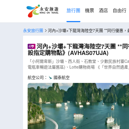
旅行團
機票
酒店
自由行
永安旅行團
河內+沙壩+下龍灣
河內+沙壩+下龍灣海陸空7天團 **同行優惠，最高減$3200**《6人或以上旅客適用‧純玩團‧餐食全包‧免收旅行團服務費‧不
設指定購物點》(AVHAS07UJA)
「小阿爾卑斯」沙壩、西人街、石教堂、少數民族村寨Cat 
電瓶車暢遊法屬舊區)、Lotte購物商場 《「世界自
航空公司：
國泰航空