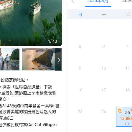
202
2026年8月
日
一
二
1
43
2
3
4
9
10
11
不設指定購物點。
，探索「世界自然遺產」下龍
16
17
18
小島景色;安排船上享用精緻晚餐
身心。
拔3143米的中南半島第一高峰~番
惠
可欣賞美麗的梯田景色及迷人的
23
24
25
氣而定)
12,99
CX
村寨Cat Cat Village，