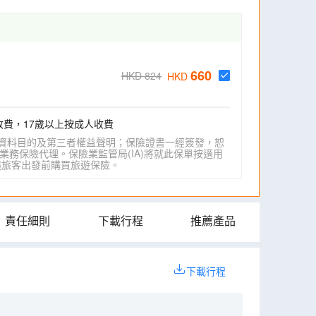
660
HKD 824
HKD
收費，17歲以上按成人收費
資料目的及第三者權益聲明；保險證書一經簽發，恕
業務保險代理。保險業監管局(IA)將就此保單按適用
IA)建議旅客出發前購買旅遊保險。
責任細則
下載行程
推薦產品
下載行程