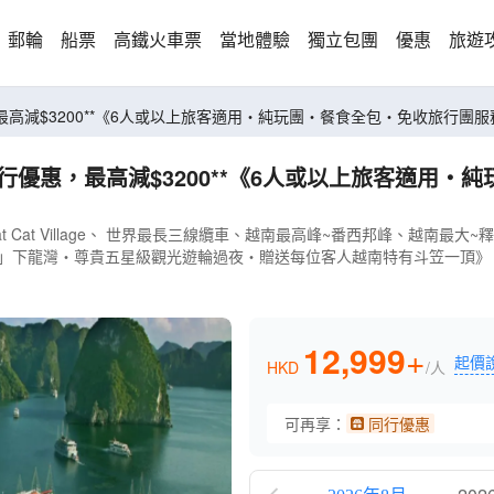
郵輪
船票
高鐵火車票
當地體驗
獨立包團
優惠
旅遊
海陸空7天團 **同行優惠，最高減$3200**《6人或以上旅客適用‧純玩團‧餐食全包‧免收旅
Cat Village、 世界最長三線纜車、越南最高峰~番西邦峰、越南最大
然遺產」下龍灣‧尊貴五星級觀光遊輪過夜‧贈送每位客人越南特有斗笠一頂》
12,999
+
起價
HKD
/人
可再享：
同行優惠