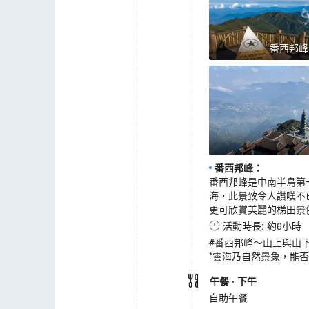
番西邦峰
番西邦峰
：
番西邦峰是中南半島第
海，此景致令人讚嘆不已
更可欣賞美麗的梯田景
活動時長: 約6小時
#番西邦峰～山上與山下
*雲海乃自然景象，能
午餐
· 下午
自助午餐