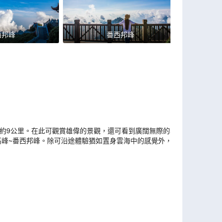
西邦峰
番西邦峰
離約9公里。在此可觀賞雄偉的景觀，還可看到廣闊無際的雲
一高峰~番西邦峰。除可沿途體驗猶如置身雲海中的感覺外，