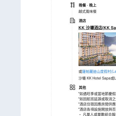
晚餐
· 晚上
越式風味餐
酒店
KK 沙壩酒店(KK Sap
或
薩帕麗迪山度假村(Lady H
沙壩 KK Hotel Sapa或La
其他
*如遇旺季或當地節慶
*如因航班延誤或取消
*酒店住宿因應房間供
*酒店各項設施開放與
‧ 凡單人或單數組合