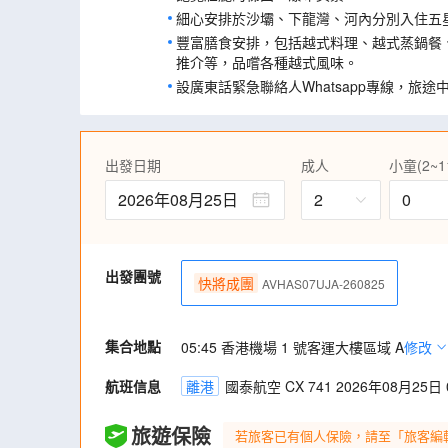
細心安排於沙壩、下龍灣、河內分別入住五
豐富膳食安排，包括越式料理、越式蒸鍋餐、船
推介等，品嚐各種越式風味。
設廣東話緊急聯絡人Whatsapp專線，旅
出發日期
成人
小童(2~1
2026年08月25日
2
0
出發團號
快將成團
AVHAS07UJA-260825
集合地點
05:45 香港機場 1 號客運大樓區域 A
修改
航班信息
離港
國泰航空 CX 741 2026年08月25日 0
旅遊保險
若旅客已有個人保險，請至「旅客編