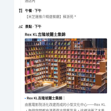
酒店內
午餐
· 下午
【米芝蓮推介精選餐廳】蘇浙苑 *
景點
· 下午
Rex KL吉隆坡麗士集錦
Rex KL吉隆坡麗士集錦
：
由舊電影院活化改建而成的小型文化中心——Rex KL
，每個空間都充滿着復古懷舊氣息。這裡涵蓋了大馬