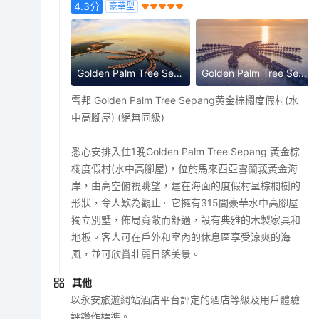
4.3
分
豪華型
Golden Palm Tree Sepang 黃金棕櫊度假村
Golden Palm Tree Sepang 黃金棕櫊度假村
雪邦 Golden Palm Tree Sepang黄金棕櫊度假村(水
中高腳屋) (絕無同級)
悉心安排入住1晚Golden Palm Tree Sepang 黃金棕
櫊度假村(水中高腳屋)，位於馬來西亞雪蘭莪黃金海
岸，由高空俯視眺望，建在海面的度假村呈棕櫚樹的
形狀，令人歎為觀止。它擁有315間豪華水中高腳屋
獨立別墅，佈局寬敞而舒適，設有典雅的木製家具和
地板。客人可在戶外和室內的休息區享受涼爽的海
風，並可欣賞壯麗日落美景。
其他
以永安旅遊網站酒店平台評定的酒店等級及用戶體驗
評鑽作標準。