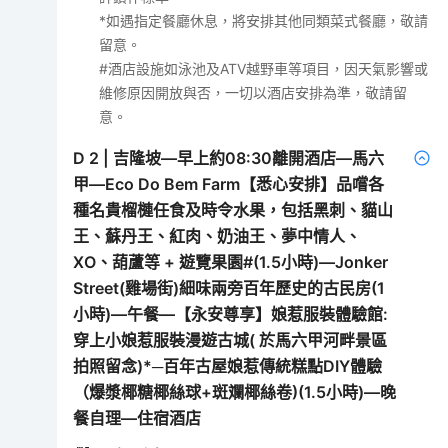
*如遇指定餐廳休息，將安排其他同類菜式餐廳，敬請
留意。
#酒店設施如泳池及ATV越野車等項目，因天氣影響或
維修原因開放與否，一切以酒店安排為準，敬請留
意。
D
2
|
吉隆坡—早上約08:30離開酒店—馬六
甲—Eco Do Bem Farm【悉心安排】品嚐各
種名貴榴槤任食及時令水果，包括黑刺、貓山
王、蘇丹王、紅肉、奶油王、夢中情人、
XO、葫蘆等 + 遊覽果園#(1.5小時)—Jonker
Street(雞場街)細味兩旁百年歷史的古民房(1
小時)—午餐—【永安尊享】娘惹服裝體驗館:
穿上小娘惹服裝漫遊古城( 於馬六甲河畔景區
拍照留念)*─百年古屋娘惹傳統糕點DIY體驗
（爆漿椰糖椰絲球+斑斕椰絲卷)(1.5小時)—晚
餐自理—住宿酒店