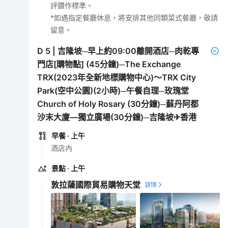
評鑽作標準。
*如遇指定餐廳休息，將安排其他同類菜式餐廳，敬請
留意。
D
5
|
吉隆坡─早上約09:00離開酒店─肉乾專
門店[購物點] (45分鐘)─The Exchange
TRX(2023年全新地標購物中心)～TRX City
Park(空中公園)(2小時)─午餐自理─玫瑰堂
Church of Holy Rosary (30分鐘)─蘇丹阿都
沙末大廈—獨立廣場(30分鐘)─吉隆坡✈香港
早餐
· 上午
酒店內
景點
· 上午
敦拉薩國際貿易購物天堂