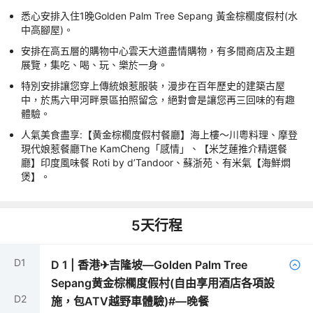
悉心安排入住1晚Golden Palm Tree Sepang 黃金棕櫊度假村(水
中高腳屋)。
安排在高五層的購物中心雲天大道盡情購物，有多間商店及主題
展覽，集吃、喝、玩、樂於一身。
特別安排讓您穿上傳統娘惹服裝，漫步在百年歷史的建築古屋
中，於馬六甲河畔景區拍照留念，絕對會是讓您再三回味的有趣
體驗。
人氣美食盡享:【黄金棕櫊度假村餐廳】海上樓～川粵料理、摩登
現代娘惹餐廳The KamCheng「感情」、【米芝蓮推介精選餐
廳】印度風味餐 Roti by d’Tandoor、蘇浙苑、有米氣【海鮮燜
煲】。
5
天行程
D
1
D
1
|
香港✈吉隆坡—Golden Palm Tree
Sepang黄金棕櫊度假村(自由享用酒店各項設
D
2
施，包ATV越野車體驗)#—晚餐