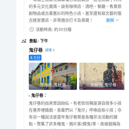
的多元文化風情，設有咖啡店、酒吧、餐廳、售賣原
創物品或古着舊衫的特色小店，甚至還有超文藝的復
古迷宮書店，非常適合打卡及尋寶！
展開
活動時長: 約30分鐘
景點
· 下午
鬼仔巷
4.5
分
茨廠街_鬼仔巷
茨廠街_鬼仔巷
鬼仔巷
：
鬼仔巷的由來眾說紛紜，有老街坊稱是源自很多小孩
在巷弄裡嬉戲，長輩們以「鬼仔」呼喚這些小孩；亦
有另一種說法是當年鬼仔巷曾是各種非法活動的據
點，聚集了許多賭鬼、鴉片客(煙鬼)等，故被戲稱為