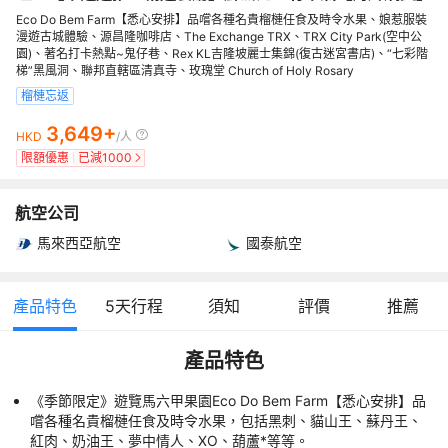
Eco Do Bem Farm【悉心安排】品嚐各種名貴榴槤任食及時令水果、娘惹服裝
漫遊古城體驗、源昌隆咖啡店、The Exchange TRX、TRX City Park(空中公
園)、著名打卡熱點~鬼仔巷、Rex KL吉隆坡麗士集錦(復古迷宮書店)、“七彩階
梯”黑風洞、聯邦直轄區清真寺、玫瑰堂 Church of Holy Rosary
榴槤忘返
3,649+
HKD
/人
限額優惠
已減
1000
航空公司
馬來西亞航空
國泰航空
產品特色
5
天行程
須知
評價
推薦
產品特色
《季節限定》遊覽馬六甲果園Eco Do Bem Farm【悉心安排】品
嚐各種名貴榴槤任食及時令水果，包括黑刺、貓山王、蘇丹王、
紅肉、奶油王、夢中情人、XO、葫蘆*等等。