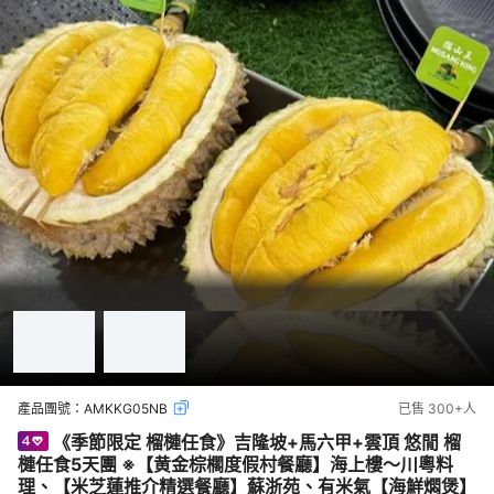
產品團號：
AMKKG05NB
已售
300+
人
《季節限定 榴槤任食》吉隆坡+馬六甲+雲頂 悠閒 榴
槤任食5天團 ※【黄金棕櫊度假村餐廳】海上樓～川粵料
理、【米芝蓮推介精選餐廳】蘇浙苑、有米氣【海鮮燜煲】