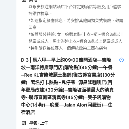
以永安旅遊網站酒店平台評定的酒店等級及用戶體驗
評鑽作標準。
*如遇指定餐廳休息，將安排其他同類菜式餐廳，敬請
留意。
*娘惹服裝體驗: 女士娘惹套裝(上衣+裙)~適合3歲以上
兒童或成人；男士峇迪上衣~適合3歲以上兒童或成人
*特別贈送每位客人一個傳統蠟染工藝布袋包
D
3
|
馬六甲—早上約09:00離開酒店—吉隆
坡—南洋特產專門店[購物點](45分鐘)—午餐
─Rex KL吉隆坡麗士集錦(復古迷宮書店)(30分
鐘)─著名打卡熱點~鬼仔巷─源昌隆咖啡店(百
年郵局改建)(30分鐘)─吉隆坡面積最大的清真
寺~聯邦直轄區清真寺(45分鐘)─雙子塔購物
中心(1小時)—晚餐—Jalan Alor(阿羅街)—住
宿酒店
早餐
· 上午