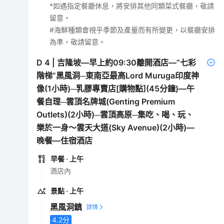
*如遇指定餐廳休息，將安排其他同類菜式餐廳，敬請
留意。
#海鮮種類會視乎季節及產量而有所變更，以餐廳安排
為準，敬請留意。
D
4
|
吉隆坡—早上約09:30離開酒店—“七彩
階梯”黑風洞─東南亞最高Lord Muruga印度神
像(1小時)─乳膠專賣店[購物點](45分鐘)—午
餐自理─雲頂名牌城(Genting Premium
Outlets)(2小時)─雲頂高原─集吃、喝、玩、
樂於一身～雲天大道(Sky Avenue)(2小時)—
晚餐—住宿酒店
早餐
· 上午
酒店內
景點
· 上午
黑風洞鎮
4.2
分