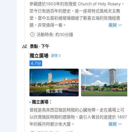
參觀建於1903年的玫瑰堂 Church of Holy Rosary，
至今已有過百年的歷史，是一座哥特式風格天主教
堂，當中五面彩繪玻璃描繪了歡喜五端的玫瑰經奧
蹟，非常值得一看。
展開
活動時長: 約30分鐘
景點
· 下午
獨立廣場
4.7
分
獨立廣場
獨立廣場
：
曾經是馬來西亞殖民時間的心臟地帶，走在廣場上可
以欣賞殖民時期的建築物，最引人著目的是建於 1897
年的蘇丹阿都沙末大廈。
展開