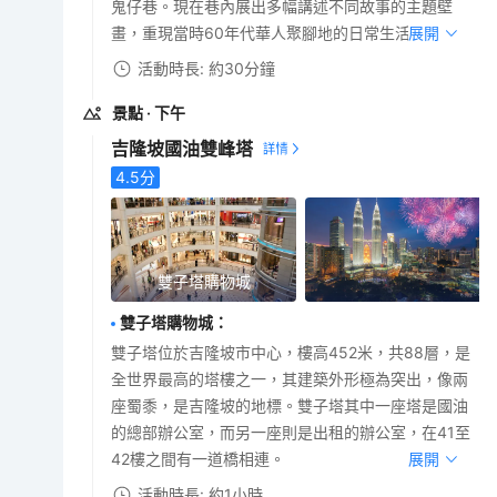
鬼仔巷。現在巷內展出多幅講述不同故事的主題壁
畫，重現當時60年代華人聚腳地的日常生活景象!
展開
活動時長: 約30分鐘
景點
· 下午
吉隆坡國油雙峰塔
4.5
分
雙子塔購物城
雙子塔購物城
：
雙子塔位於吉隆坡市中心，樓高452米，共88層，是
全世界最高的塔樓之一，其建築外形極為突出，像兩
座蜀黍，是吉隆坡的地標。雙子塔其中一座塔是國油
的總部辦公室，而另一座則是出租的辦公室，在41至
42樓之間有一道橋相連。
展開
活動時長: 約1小時