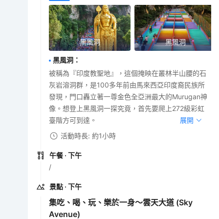
黑風洞
黑風洞
黑風洞
：
被稱為『印度教聖地』，這個掩映在叢林半山腰的石
灰岩溶洞群，是100多年前由馬來西亞印度裔民族所
發現，門口轟立著一尊金色全亞洲最大的Murugan神
像。想登上黑風洞一探究竟，首先要爬上272級彩虹
臺階方可到達。
展開
活動時長: 約1小時
午餐
· 下午
/
景點
· 下午
集吃、喝、玩、樂於一身～雲天大道 (Sky
Avenue)