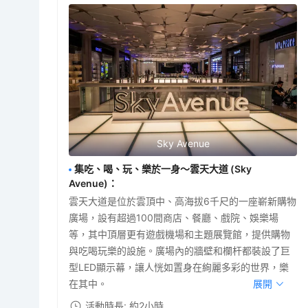
Sky Avenue
集吃、喝、玩、樂於一身～雲天大道 (Sky
Avenue)
：
雲天大道是位於雲頂中、高海拔6千尺的一座嶄新購物
廣場，設有超過100間商店、餐廳、戲院、娛樂場
等，其中頂層更有遊戲機場和主題展覽館，提供購物
與吃喝玩樂的設施。廣場內的牆壁和欄杆都裝設了巨
型LED顯示幕，讓人恍如置身在絢麗多彩的世界，樂
在其中。
展開
活動時長: 約2小時