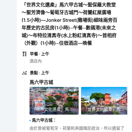
「世界文化遺產」馬六甲古城～聖保羅大教堂
～聖芳濟像～葡萄牙古城門～荷蘭紅屋廣場
(1.5小時)—Jonker Street(雞場街)細味兩旁百
年歷史的古民房(1小時)─午餐─數碼港(未來之
城)～布特拉清真寺(水上粉紅清真寺)～首相府
（外觀）(1小時)─住宿酒店—晚餐
早餐
· 上午
酒店內
景點
· 上午
馬六甲古城
「世界文化遺產」馬六甲古城
「世界文化遺產」馬六甲古城
馬六甲古城
：
由於曾被葡萄牙、荷蘭和英國殖民統治，所以遺留了