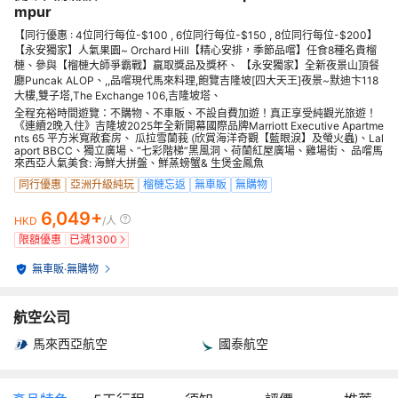
mpur
【同行優惠 : 4位同行每位-$100 , 6位同行每位-$150 , 8位同行每位-$200】
【永安獨家】人氣果園~ Orchard Hill【精心安排，季節品嚐】任食8種名貴榴
槤、參與【榴槤大師爭霸戰】嬴取獎品及獎杯、 【永安獨家】全新夜景山頂餐
廳Puncak ALOP、,,品嚐現代馬來料理,飽覽吉隆坡[四大天王]夜景~默迪卞118
大樓,雙子塔,The Exchange 106,吉隆坡塔、
全程充裕時間遊覽：不購物、不車販、不設自費加遊！真正享受純觀光旅遊！
《連續2晚入住》吉隆坡2025年全新開幕國際品牌Marriott Executive Apartme
nts 65 平方米寬敞套房、 瓜拉雪蘭莪 (欣賞海洋奇觀【藍眼淚】及螢火蟲)、Lal
aport BBCC、獨立廣場、“七彩階梯”黑風洞、荷蘭紅屋廣場、雞場街、 品嚐馬
來西亞人氣美食: 海鮮大拼盤、鮮蒸螃蟹& 生煲金鳳魚
同行優惠
亞洲升級純玩
榴槤忘返
無車販
無購物
6,049+
HKD
/人
限額優惠
已減
1300
無車販
·
無購物
航空公司
馬來西亞航空
國泰航空