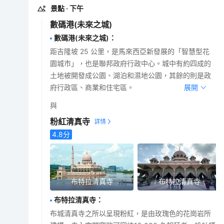
景點
· 下午
數碼港(未來之城)
數碼港(未來之城)
：
距吉隆坡 25 公里，是馬來西亞新發展的「智慧型花
園城市」，也是聯邦政府行政中心。城中有約四成的
土地被開發成公園、湖泊和濕地公園，其餘的則是政
府行政區、商業和住宅區。
展開
與
粉紅清真寺
4.8
分
布特拉清真寺
布特拉清真寺
布特拉清真寺
：
布城清真寺之所以呈現粉紅，是由玫瑰色的花崗岩所