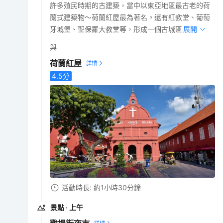
許多殖民時期的古建築，當中以東亞地區最古老的荷
蘭式建築物～荷蘭紅屋最為著名。還有紅教堂、葡萄
牙城堡、聖保羅大教堂等，形成一個古城區。
展開
與
荷蘭紅屋
4.5
分
活動時長: 約1小時30分鐘
景點
· 上午