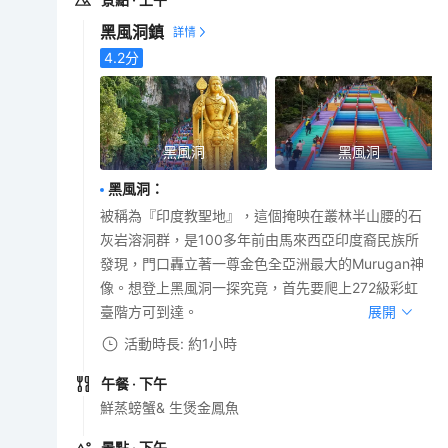
黑風洞鎮
4.2
分
黑風洞
黑風洞
黑風洞
：
被稱為『印度教聖地』，這個掩映在叢林半山腰的石
灰岩溶洞群，是100多年前由馬來西亞印度裔民族所
發現，門口轟立著一尊金色全亞洲最大的Murugan神
像。想登上黑風洞一探究竟，首先要爬上272級彩虹
臺階方可到達。
展開
活動時長: 約1小時
午餐
· 下午
鮮蒸螃蟹& 生煲金鳳魚
景點
· 下午