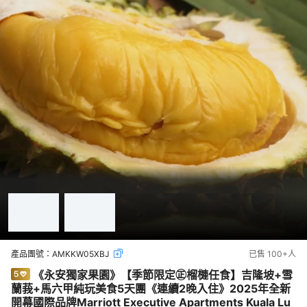
產品團號：
AMKKW05XBJ
已售
100+
人
《永安獨家果園》【季節限定㊣榴槤任食】吉隆坡+雪
蘭莪+馬六甲純玩美食5天團《連續2晚入住》2025年全新
開幕國際品牌Marriott Executive Apartments Kuala Lu