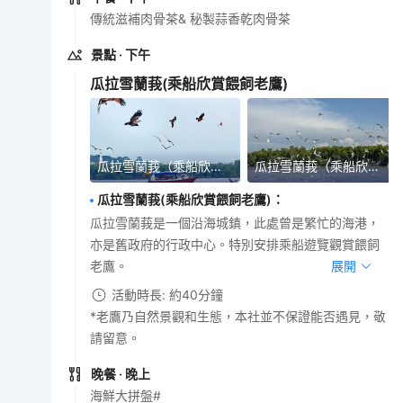
傳統滋補肉骨茶& 秘製蒜香乾肉骨茶
景點
· 下午
瓜拉雪蘭莪(乘船欣賞餵飼老鷹)
瓜拉雪蘭莪（乘船欣賞餵飼老鷹)
瓜拉雪蘭莪（乘船欣賞餵飼老鷹)
瓜拉雪蘭莪(乘船欣賞餵飼老鷹)
：
瓜拉雪蘭莪是一個沿海城鎮，此處曾是繁忙的海港，
亦是舊政府的行政中心。特別安排乘船遊覽觀賞餵飼
老鷹。
展開
活動時長: 約40分鐘
*老鷹乃自然景觀和生態，本社並不保證能否遇見，敬
請留意。
晚餐
· 晚上
海鮮大拼盤#