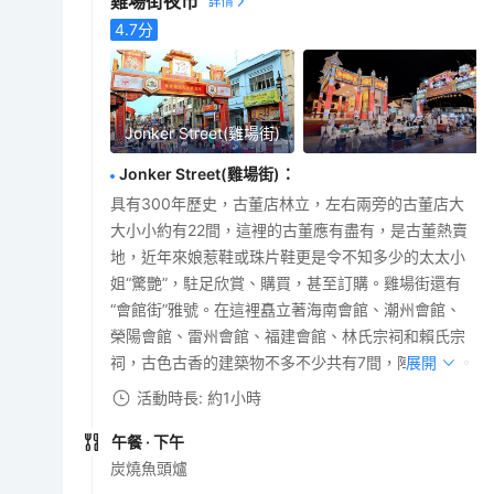
雞場街夜市
4.7
分
Jonker Street(雞場街)
Jonker Street(雞場街)
：
具有300年歷史，古董店林立，左右兩旁的古董店大
大小小約有22間，這裡的古董應有盡有，是古董熱賣
地，近年來娘惹鞋或珠片鞋更是令不知多少的太太小
姐“驚艷”，駐足欣賞、購買，甚至訂購。雞場街還有
“會館街”雅號。在這裡矗立著海南會館、潮州會館、
榮陽會館、雷州會館、福建會館、林氏宗祠和賴氏宗
祠，古色古香的建築物不多不少共有7間，陣容鼎盛。
展開
活動時長: 約1小時
午餐
· 下午
炭燒魚頭爐