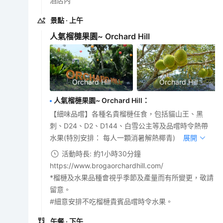
酒店內
景點
· 上午
人氣榴槤果園~ Orchard Hill
Orchard Hill
Orchard Hill
人氣榴槤果園~ Orchard Hill
：
【細味品嚐】各種名貴榴槤任食，包括貓山王、黑
刺、D24、D2、D144、白雪公主等及品嚐時令熱帶
水果(特別安排： 每人一顆消暑解熱椰青)
展開
活動時長: 約1小時30分鐘
https://www.brogaorchardhill.com/
*榴槤及水果品種會視乎季節及產量而有所變更，敬請
留意。
#細意安排不吃榴槤貴賓品嚐時令水果。
午餐
· 下午