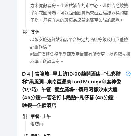
方米寬敞套房。坐落於繁華的市中心，毗鄰吉隆坡雙
子星花園廣場，可近距離欣賞馬來西亞標誌地標的雙
子塔，舒適宜人的環境為您帶來賓至如歸的感覺。
其他
以永安旅遊網站酒店平台評定的酒店等級及用戶體驗
評鑽作標準
#海鮮種類會視乎季節及產量而有所變更，以餐廳安排
為準，敬請留意。
D
4
|
吉隆坡─早上約10:00離開酒店─“七彩階
梯”黑風洞─東南亞最高Lord Muruga印度神像
(1小時)─午餐─獨立廣場～蘇丹阿都沙末大廈
(45分鐘)—著名打卡熱點~鬼仔巷 (45分鐘)─
晚餐—住宿酒店
早餐
· 上午
酒店內
景點
· 上午