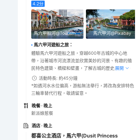
4.2
分
馬六甲船河@TourismMelaka
馬六甲河@Pixabay
馬六甲河遊船之旅
：
體驗馬六甲河遊船之旅，穿越600年古城的中心地
帶，沿著城市河流漂流並欣賞美妙的河景、有趣的殖
民特色建築、橋樑和壁畫，了解古城的歷史與文化。
展開
活動時長: 約45分鐘
*如遇河水水位偏高，游船無法舉行，將改為安排特色
三輪車替代行程，敬請留意。
晚餐
· 晚上
新派娘惹餐
酒店
· 晚上
都喜公主酒店，馬六甲(Dusit Princess