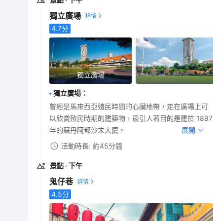
獨立廣場
4.7
分
獨立廣場
獨立廣場
：
曾經是馬來西亞殖民時間的心臟地帶，走在廣場上可
以欣賞殖民時期的建築物，最引人著目的是建於 1897
年的蘇丹阿都沙末大廈。
展開
活動時長: 約45分鐘
景點
· 下午
鬼仔巷
4.5
分