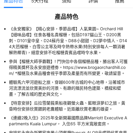
產品特色
5
天行程
須知
評價
推薦
產品特色
《永安獨家》【精心安排，季節品嚐】人氣果園~ Orchard Hill
【細味品嚐】任食各種名貴榴槤，包括D197貓山王、D200黑
刺、D101皇中皇、D24蘇丹皇、D88小甜甜、D2夢中情人、D14
4大芭榴槤、白雪公主等及時令熱帶水果(特別安排每人一顆消暑
解熱椰青)，細意安排不吃榴槤貴賓品嚐時令水果。
參與【榴槤大師爭霸戰】! 鬥快估中各個榴槤品種，勝出客人可獲
得精美獎杯及永安旅遊禮劵。https://www.brogaorchardhill.co
m/ *榴槤及水果品種會視乎季節及產量而有所變更，敬請留意。
體驗馬六甲河遊船之旅，穿越600年古城的中心地帶，沿著城市
河流漂流並欣賞美妙的河景、有趣的殖民特色建築、橋樑和壁
畫，了解古城的歷史與文化。
【特意安排】瓜拉雪蘭莪乘船夜觀螢火蟲、藍眼淚夢幻之旅，黃
昏時份安排欣賞餵飼老鷹體驗，近距離欣賞老鷹的雄姿。
《連續2晚入住》2025年全新開幕國際品牌Marriott Executive A
partments Kuala Lumpur， 入住65 平方米寬敞套房。
安排於永安全新獨家夜景山頂餐廳Puncak ALOP品嚐現代馬來風