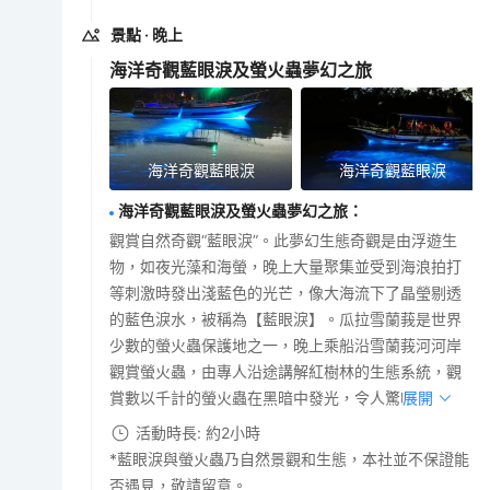
景點
· 晚上
海洋奇觀藍眼淚及螢火蟲夢幻之旅
海洋奇觀藍眼淚
海洋奇觀藍眼淚
海洋奇觀藍眼淚及螢火蟲夢幻之旅
：
觀賞自然奇觀“藍眼淚”。此夢幻生態奇觀是由浮遊生
物，如夜光藻和海螢，晚上大量聚集並受到海浪拍打
等刺激時發出淺藍色的光芒，像大海流下了晶瑩剔透
的藍色淚水，被稱為【藍眼淚】。瓜拉雪蘭莪是世界
少數的螢火蟲保護地之一，晚上乘船沿雪蘭莪河河岸
觀賞螢火蟲，由專人沿途講解紅樹林的生態系統，觀
賞數以千計的螢火蟲在黑暗中發光，令人驚嘆。
展開
活動時長: 約2小時
*藍眼淚與螢火蟲乃自然景觀和生態，本社並不保證能
否遇見，敬請留意。