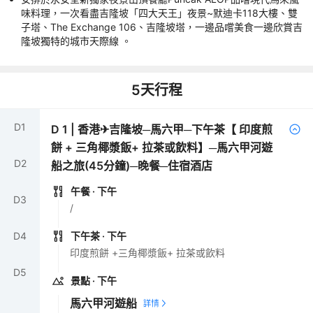
味料理，一次看盡吉隆坡「四大天王」夜景~默迪卡118大樓、雙
子塔、The Exchange 106、吉隆坡塔，一邊品嚐美食一邊欣賞吉
隆坡獨特的城市天際線 。
5
天行程
D
1
D
1
|
香港✈吉隆坡─馬六甲─下午茶【 印度煎
餅 + 三角椰漿飯+ 拉茶或飲料】─馬六甲河遊
D
2
船之旅(45分鐘)─晚餐─住宿酒店
午餐
· 下午
D
3
/
D
4
下午茶
· 下午
印度煎餅 +三角椰漿飯+ 拉茶或飲料
D
5
景點
· 下午
馬六甲河遊船