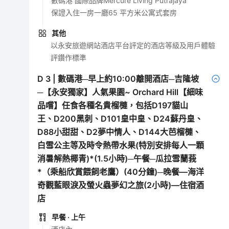
數碼港 國際品牌Mercure Living Putrajaya
保證入住一房一廳65 平方米公寓式套房
其他
以永安旅遊網站酒店平台評定的酒店等級及用戶體驗
評鑽作標準
D
3
|
數碼港─早上約10:00離開酒店─吉隆坡
─【永安獨家】人氣果園~ Orchard Hill【細味
品嚐】任食各種名貴榴槤，包括D197貓山
王、D200黑刺、D101皇中皇、D24蘇丹皇、
D88小甜甜、D2夢中情人、D144大芭榴槤、
白雪公主等及時令熱帶水果(特別安排每人一顆
消暑解熱椰青)*(1.5小時)─午餐─瓜拉雪蘭莪
*（乘船欣賞餵飼老鷹）(40分鐘)─晚餐—海洋
奇觀藍眼淚及螢火蟲夢幻之旅(2小時)—住宿酒
店
早餐
· 上午