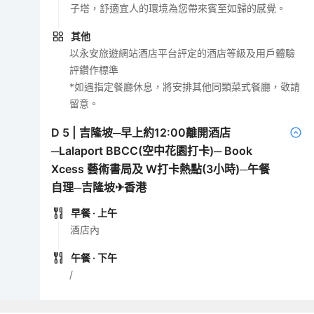
子塔，舒適宜人的環境為您帶來賓至如歸的感覺。
其他
以永安旅遊網站酒店平台評定的酒店等級及用戶體驗
評鑽作標準
*如遇指定餐廳休息，將安排其他同類菜式餐廳，敬請
留意。
D
5
|
吉隆坡─早上約12:00離開酒店
─Lalaport BBCC(空中花園打卡)─ Book
Xcess 藝術書局及 W打卡熱點(3小時)─午餐
自理─吉隆坡✈香港
早餐
· 上午
酒店內
午餐
· 下午
/