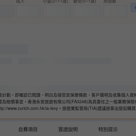
神索貝克神廟、荷力斯神廟(鷹神
成人
小童(2~11歲)
嬰兒(0~1歲)
房間數
馬車前往)，眼界大開。
有可媲美澳洲大堡礁之珊瑚礁。
碧海藍天的海岸上享受。
樂蜀或亞斯旺前往開羅，節省車
險計劃，即確認已閱讀、明白及接受其保單條款、客戶聲明及收集個人資
賠償事宜，香港永安旅遊有限公司(FA3248)為其委任之一般業務保險
ww.zurich.com.hk/ia-levy。旅遊業監管局(TIA)建議旅客出發前
自費項目
簽證說明
特別提示