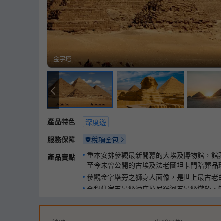
金字塔
金字塔
產品特色
深度遊
服務保障
稅項全包
重本安排參觀最新開幕的大埃及博物館，館藏
產品賣點
至今未曾公開的古埃及法老圖坦卡門陪葬品
參觀金字塔旁之獅身人面像，是世上最古老
全程住宿五星級酒店及尼羅河五星級遊船，
正豪華享受。
暢遊七大奇景之一的金字塔及安排入內參觀