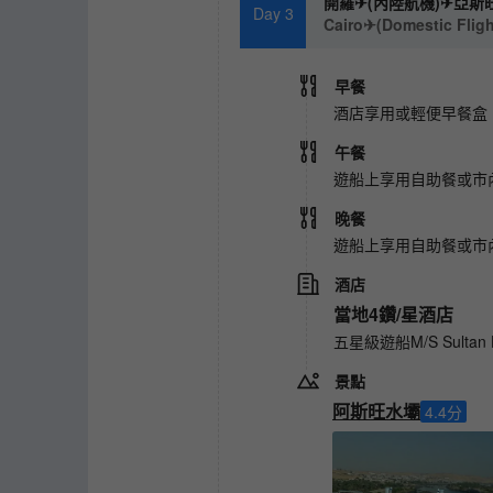
開羅✈(內陸航機)✈亞斯
Day 3
Cairo✈(Domestic Flig
早餐
酒店享用或輕便早餐盒
午餐
遊船上享用自助餐或市
晚餐
遊船上享用自助餐或市
酒店
當地4鑽/星酒店
五星級遊船M/S Sultan Ha
景點
阿斯旺水壩
4.4
分