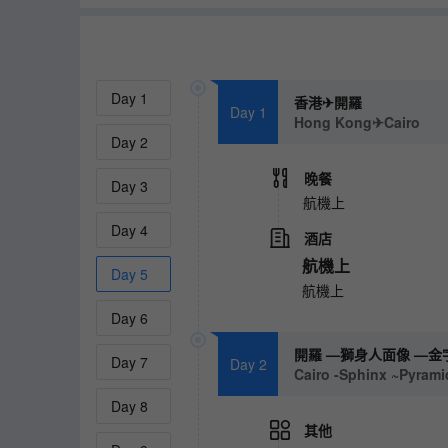
Day
1
香港✈開羅
Day 1
Hong Kong✈Cairo
Day
2
晚餐
Day
3
航機上
Day
4
酒店
航機上
Day
5
航機上
Day
6
開羅 —獅身人面像 —金
Day
7
Day 2
Cairo -Sphinx ~Pyram
Day
8
其他