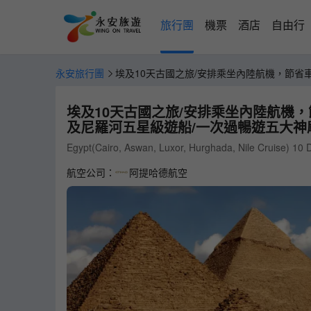
旅行團
機票
酒店
自由行
永安旅行團
埃及10天古國之旅/安排乘坐內陸航機，節省
大埃及博物館【稅項全包】(LMEEY10X)
埃及10天古國之旅/安排乘坐內陸航機
及尼羅河五星級遊船/一次過暢遊五大神廟
Egypt(Cairo, Aswan, Luxor, Hurghada, Nile Cruise) 10 
航空公司：
阿提哈德航空