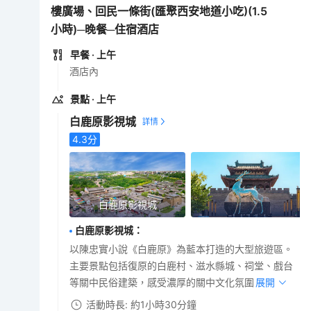
樓廣場、回民一條街(匯聚西安地道小吃)(1.5
小時)─晚餐─住宿酒店
早餐
· 上午
酒店內
景點
· 上午
白鹿原影視城
4.3
分
白鹿原影視城
白鹿原影視城
：
以陳忠實小說《白鹿原》為藍本打造的大型旅遊區。
主要景點包括復原的白鹿村、滋水縣城、祠堂、戲台
等關中民俗建築，感受濃厚的關中文化氛圍。
展開
活動時長: 約1小時30分鐘