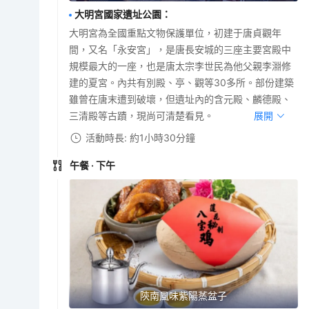
大明宮國家遺址公園
：
大明宮為全國重點文物保護單位，初建于唐貞觀年
間，又名「永安宮」，是唐長安城的三座主要宮殿中
規模最大的一座，也是唐太宗李世民為他父親李淵修
建的夏宮。內共有別殿、亭、觀等30多所。部份建築
雖曾在唐末遭到破壞，但遺址內的含元殿、麟德殿、
三清殿等古蹟，現尚可清楚看見。
展開
活動時長: 約1小時30分鐘
午餐
· 下午
陝南風味紫陽蒸盆子