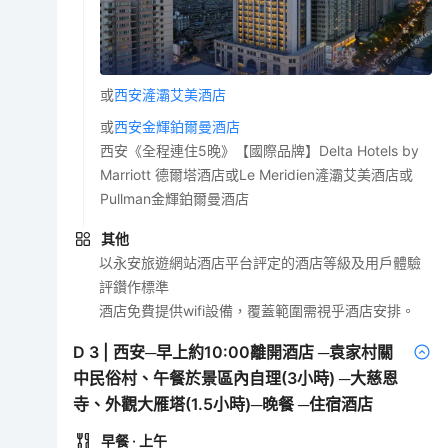
或
西安滻灞艾美酒店
或
西安金輝鉑爾曼酒店
西安《全程連住5晚》【國際品牌】Delta Hotels by
Marriott 德爾塔酒店或Le Meridien滻灞艾美酒店或
Pullman金輝鉑爾曼酒店
其他
以永安旅遊網站酒店平台評定的酒店等級及用戶體驗
評鑽作標準
酒店免費提供wifi設備，覆蓋範圍需視乎酒店安排。
D
3
|
西安─早上約10:00離開酒店 ─袁家村關
中民俗村、午餐於景區內自理(3小時) ─大慈恩
寺、外觀大雁塔(1.5小時)─晚餐 ─住宿酒店
早餐
· 上午