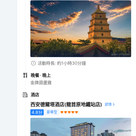
活動時長: 約1小時30分鐘
晚餐
· 晚上
金牌葫蘆雞
酒店
西安德爾塔酒店(龍首原地鐵站店)
4.8
分
豪華型