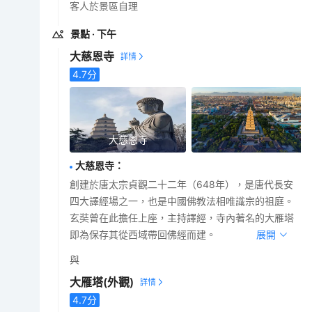
客人於景區自理
景點
· 下午
大慈恩寺
4.7
分
大慈恩寺
大慈恩寺
：
創建於唐太宗貞觀二十二年（648年），是唐代長安
四大譯經場之一，也是中國佛教法相唯識宗的祖庭。
玄奘曾在此擔任上座，主持譯經，寺內著名的大雁塔
即為保存其從西域帶回佛經而建。
展開
與
大雁塔
(外觀)
4.7
分