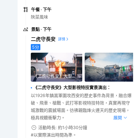
午餐
· 下午
陜菜風味
景點
· 下午
二虎守長安
5
分
《二虎守長安》大型影視特技實景演出
《二虎守長安》大型影視特技實景演出
：
以1926年鎮嵩軍圍攻西安的歷史事件為背景，融合爆
破、飛車、槍戰、武打等影視特技特效，真實再現守
城激戰的震撼場面。彷彿親臨烽火連天的歷史現場，
極具視聽衝擊力。
展開
活動時長: 約1小時30分鐘
#以實際演出時間為準。