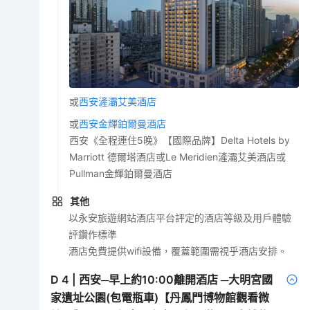
或
西安滻灞艾美酒店
或
西安金輝鉑爾曼酒店
西安《全程連住5晚》【國際品牌】Delta Hotels by
Marriott 德爾塔酒店或Le Meridien滻灞艾美酒店或
Pullman金輝鉑爾曼酒店
其他
以永安旅遊網站酒店平台評定的酒店等級及用戶體驗
評鑽作標準
酒店免費提供wifi設備，覆蓋範圍需視乎酒店安排。
D
4
|
西安─早上約10:00離開酒店 ─大明宮國
家遺址公園(包電瓶車)【丹鳳門博物館觀看微