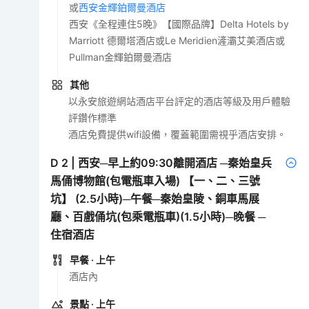
或
西安金輝鉑爾曼酒店
西安《全程連住5晚》【國際品牌】Delta Hotels by
Marriott 德爾塔酒店或Le Meridien滻灞艾美酒店或
Pullman金輝鉑爾曼酒店
其他
以永安旅遊網站酒店平台評定的酒店等級及用戶體驗
評鑽作標準
酒店免費提供wifi設備，覆蓋範圍需視乎酒店安排。
D
2
|
西安─早上約09:30離開酒店 ─秦始皇兵
馬俑博物館(包電瓶車入場) 【一、二、三號
坑】 (2.5小時)─午餐─秦始皇陵、銅車馬展
廳、百戲俑坑(包乘電瓶車)(1.5小時)─晚餐 ─
住宿酒店
早餐
· 上午
酒店內
景點
· 上午