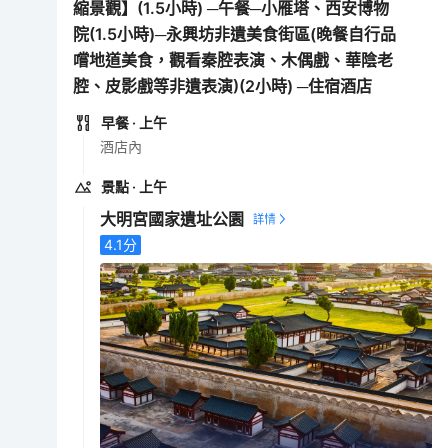
縮景觀】(1.5小時) ─午餐─小雁塔、西安博物
院(1.5小時)─永興坊非遺美食街區(晚餐自行品
嚐地道美食，觀看秦腔表演、木偶戲、華陰老
腔、皮影戲等非遺表演)(2小時) ─住宿酒店
早餐
· 上午
酒店內
景點
· 上午
大明宮國家遺址公園
4.1
分