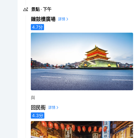
景點
· 下午
鐘鼓樓廣場
4.7
分
與
回民街
4.3
分