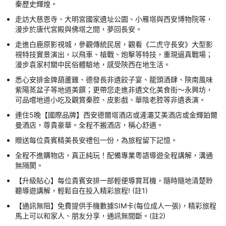
秦歷史輝煌。
走訪大慈恩寺、大明宮國家遺址公園、小雁塔與西安博物院等，
漫步於唐代宮殿與佛塔之間，夢回長安。
走進白鹿原影視城，參觀傳統民居，觀看《二虎守長安》大型影
視特技實景演出，以飛車、槍戰、炮擊等特技，重現逼真戰場；
漫步袁家村關中民俗體驗地，感受陝西在地生活。
悉心安排金牌葫蘆雞、德發長非遺餃子宴、龍頭酒肆、陝南風味
紫陽蒸盆子等地道美饌；更帶您走進非遺文化美食街～永興坊，
可品嚐地道小吃及觀賞秦腔、皮影戲、華陰老腔等非遺表演。
連住5晚【國際品牌】西安德爾塔酒店或滻灞艾美酒店或金輝鉑爾
曼酒店，尊貴豪華。全程不搬酒店，稱心舒適。
贈送每位貴賓精美長安禮包一份，為旅程留下記憶。
全程不進購物店，真正純玩！配備專業粵語導遊全程講解，溝通
無隔閡。
【升級貼心】每位貴賓安排一部輕便導賞耳機，隨時隨地清楚聆
聽導遊講解，輕鬆自在投入精彩旅程! (註1)
【通訊無阻】免費提供手機數據SIM卡(每位成人一張)，精彩旅程
馬上可以和家人、朋友分享，通訊無間斷。(註2)