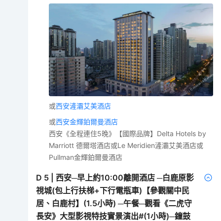
或
西安滻灞艾美酒店
或
西安金輝鉑爾曼酒店
西安《全程連住5晚》【國際品牌】Delta Hotels by
Marriott 德爾塔酒店或Le Meridien滻灞艾美酒店或
Pullman金輝鉑爾曼酒店
D
5
|
西安─早上約10:00離開酒店 ─白鹿原影
視城(包上行扶梯+下行電瓶車)【參觀關中民
居、白鹿村】(1.5小時) ─午餐─觀看《二虎守
長安》大型影視特技實景演出#(1小時)─鐘鼓