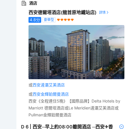
酒店
西安德爾塔酒店(龍首原地鐵站店)
4.8
分
豪華型
或
西安滻灞艾美酒店
或
西安金輝鉑爾曼酒店
西安《全程連住5晚》【國際品牌】Delta Hotels by
Marriott 德爾塔酒店或Le Meridien滻灞艾美酒店或
Pullman金輝鉑爾曼酒店
D
6
|
西安─早上約08:00離開酒店 ─西安✈香