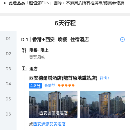
此產品為「超值滿FUN」團隊，不適用於所有推廣碼/優惠券優惠
6
天行程
D
1
D
1
|
香港✈西安─晚餐─住宿酒店
晚餐
· 晚上
D
2
粵菜風味
D
3
酒店
西安德爾塔酒店(龍首原地鐵站店)
D
4
4.8
分
豪華型
D
5
西安德爾塔酒店
D
6
或
西安滻灞艾美酒店