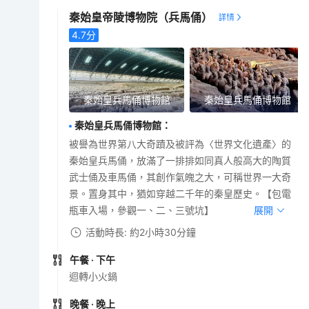
秦始皇帝陵博物院（兵馬俑）
4.7
分
秦始皇兵馬俑博物館
秦始皇兵馬俑博物館
秦始皇兵馬俑博物館
：
被譽為世界第八大奇蹟及被評為〈世界文化遺產〉的
秦始皇兵馬俑，放滿了一排排如同真人般高大的陶質
武士俑及車馬俑，其創作氣魄之大，可稱世界一大奇
景。置身其中，猶如穿越二千年的秦皇歷史。【包電
瓶車入場，參觀一、二、三號坑】
展開
活動時長: 約2小時30分鐘
午餐
· 下午
迴轉小火鍋
晚餐
· 晚上