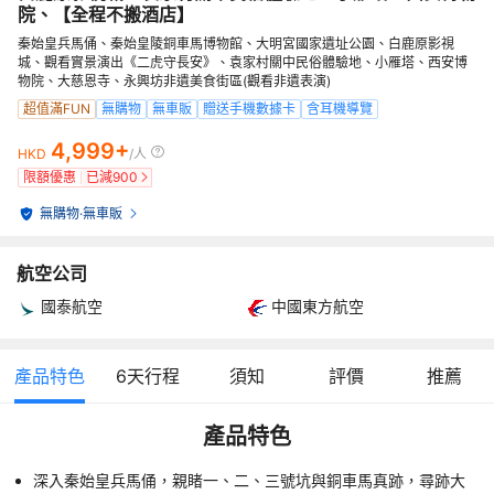
院、【全程不搬酒店】
秦始皇兵馬俑、秦始皇陵銅車馬博物館、大明宮國家遺址公園、白鹿原影視
城、觀看實景演出《二虎守長安》、袁家村關中民俗體驗地、小雁塔、西安博
物院、大慈恩寺、永興坊非遺美食街區(觀看非遺表演)
超值滿FUN
無購物
無車販
贈送手機數據卡
含耳機導覽
4,999+
HKD
/人
限額優惠
已減
900
無購物
·
無車販
航空公司
國泰航空
中國東方航空
產品特色
6
天行程
須知
評價
推薦
產品特色
深入秦始皇兵馬俑，親睹一、二、三號坑與銅車馬真跡，尋跡大