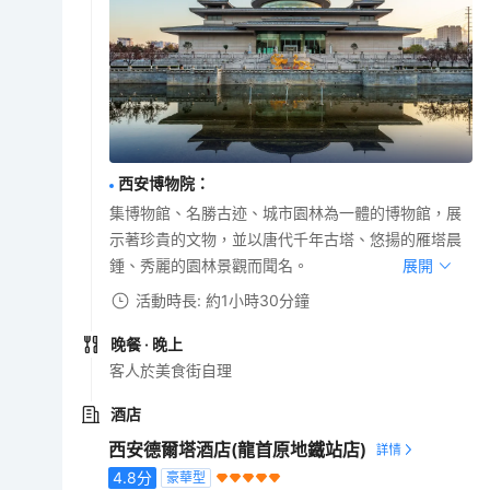
西安博物院
：
集博物館、名勝古迹、城市園林為一體的博物館，展
示著珍貴的文物，並以唐代千年古塔、悠揚的雁塔晨
鍾、秀麗的園林景觀而聞名。
展開
活動時長: 約1小時30分鐘
晚餐
· 晚上
客人於美食街自理
酒店
西安德爾塔酒店(龍首原地鐵站店)
4.8
分
豪華型