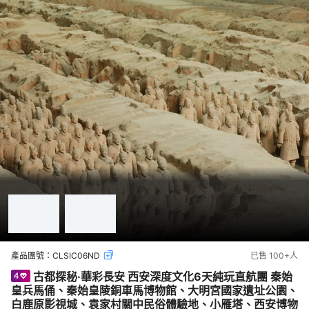
產品團號：
CLSIC06ND
已售
100+
人
古都探秘·華彩長安 西安深度文化6天純玩直航團 秦始
皇兵馬俑、秦始皇陵銅車馬博物館、大明宮國家遺址公園、
白鹿原影視城、袁家村關中民俗體驗地、小雁塔、西安博物