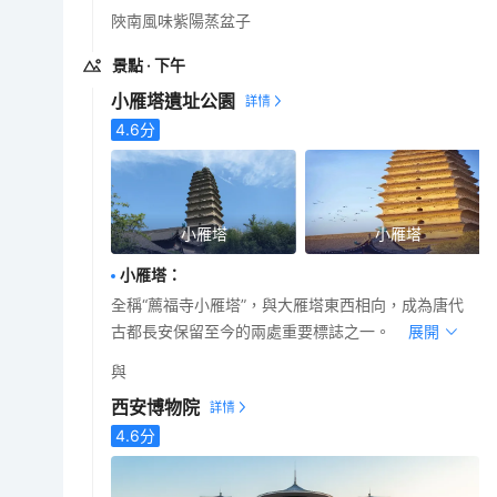
陜南風味紫陽蒸盆子
景點
· 下午
小雁塔遺址公園
4.6
分
小雁塔
小雁塔
小雁塔
：
全稱“薦福寺小雁塔”，與大雁塔東西相向，成為唐代
古都長安保留至今的兩處重要標誌之一。
展開
與
西安博物院
4.6
分