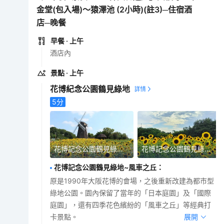
金堂(包入場)～猿澤池 (2小時)(註3)─住宿酒
店─晚餐
早餐
· 上午
酒店內
景點
· 上午
花博紀念公園鶴見綠地
5
分
花博記念公園鶴見綠地~風車之丘
花博記念公園鶴見綠地~風車之丘
花博記念公園鶴見綠地~風車之丘
：
原是1990年大阪花博的會場，之後重新改建為都市型
綠地公園。園內保留了當年的「日本庭園」及「國際
庭園」，還有四季花色繽紛的「風車之丘」等經典打
卡景點。
展開