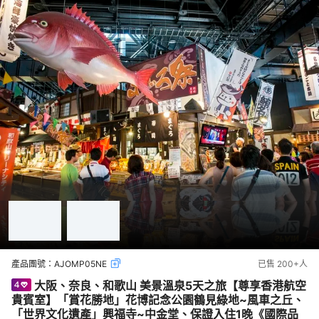
產品團號：
AJOMP05NE
已售
200+
人
大阪、奈良、和歌山 美景溫泉5天之旅【尊享香港航空
貴賓室】「賞花勝地」花博記念公園鶴見綠地~風車之丘、
「世界文化遺產」興福寺~中金堂、保證入住1晚《國際品