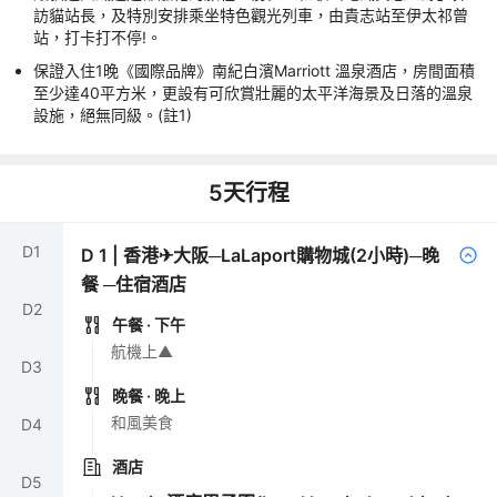
訪貓站長，及特別安排乘坐特色觀光列車，由貴志站至伊太祁曾
站，打卡打不停!。
保證入住1晚《國際品牌》南紀白濱Marriott 溫泉酒店，房間面積
至少達40平方米，更設有可欣賞壯麗的太平洋海景及日落的溫泉
設施，絕無同級。(註1)
5
天行程
D
1
D
1
|
香港✈大阪─LaLaport購物城(2小時)─晚
餐 ─住宿酒店
D
2
午餐
· 下午
航機上▲
D
3
晚餐
· 晚上
和風美食
D
4
酒店
D
5