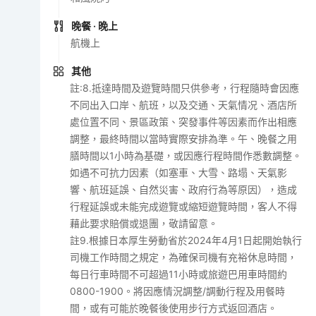
晚餐
· 晚上
航機上
其他
註:8.抵達時間及遊覽時間只供參考，行程隨時會因應
不同出入口岸、航班，以及交通、天氣情况、酒店所
處位置不同、景區政策、突發事件等因素而作出相應
調整，最終時間以當時實際安排為準。午、晚餐之用
膳時間以1小時為基礎，或因應行程時間作悉數調整。
如遇不可抗力因素（如塞車、大雪、路塌、天氣影
響、航班延誤、自然災害、政府行為等原因），造成
行程延誤或未能完成遊覽或縮短遊覽時間，客人不得
藉此要求賠償或退團，敬請留意。
註9.根據日本厚生勞動省於2024年4月1日起開始執行
司機工作時間之規定，為確保司機有充裕休息時間，
每日行車時間不可超過11小時或旅遊巴用車時間約
0800-1900。將因應情況調整/調動行程及用餐時
間，或有可能於晚餐後使用步行方式返回酒店。