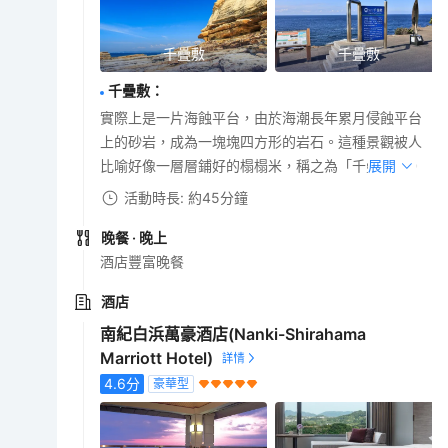
千疊敷
千疊敷
千疊敷
：
實際上是一片海蝕平台，由於海潮長年累月侵蝕平台
上的砂岩，成為一塊塊四方形的岩石。這種景觀被人
比喻好像一層層鋪好的榻榻米，稱之為「千疊敷」。
展開
活動時長: 約45分鐘
晚餐
· 晚上
酒店豐富晚餐
酒店
南紀白浜萬豪酒店(Nanki-Shirahama
Marriott Hotel)
4.6
分
豪華型