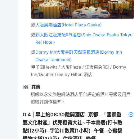
或
大阪廣場酒店(Hotel Plaza Osaka)
或
新大阪江阪東急REI酒店(Shin Osaka Esaka Tokyu
Rei Hotel)
或
Dormy Inn大阪谷町天然温泉酒店(Dormy Inn
Osaka Tanimachi)
甲子園Hewitt / 大阪Plaza / 江坂東急REI / Dormy
Inn/Double Tree by Hilton 酒店
其他
鑽級以永安旅遊網站酒店平台評定的酒店等級及用戶
體驗評鑽作標準。
D
4
|
早上約08:30離開酒店─京都─「國家重
要文化財產」伏見稻荷大社~千本鳥居(打卡熱
點)(2小時)─宇治川散策(1小時)─午餐─心齋橋
購物大道(3小時)─住宿酒店─晚餐