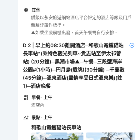
其他
鑽級以永安旅遊網站酒店平台評定的酒店等級及用戶
體驗評鑽作標準。
▲如乘坐凌晨機出發，首天午餐需自行安排。
D
2
|
早上約08:30離開酒店─和歌山電鐵貓站
長車站*(乘特色觀光列車~貴志站至伊太祁曾
站) (20分鐘)─黑潮市場▲─午餐─三段壁海岸
公園#(1小時)─円月島(遠眺)(30分鐘) ─千疊敷
(45分鐘)─溫泉酒店(盡情享受日式溫泉樂)(註
1)─酒店晚餐
早餐
· 上午
酒店內
景點
· 上午
和歌山電鐵貓站長車站