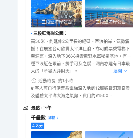
三段壁海岸公園
三段壁海岸公園
三段壁海岸公園
：
高50米、約延伸2公里長的絕壁。巨浪拍岸、氣勢震
撼！在展望台可欣賞太平洋巨浪，亦可購票乘電梯下
至洞窟，深入地下36米探索熊野水軍秘密基地，有一
種巨浪近在眼前、觸手可及之感。洞內亦建有日本最
大的「牟婁大弁財天」。
展開
活動時長: 約1小時
# 客人可自行購票乘電梯深入地底12層觀賞洞窟奇景
及體驗太平洋大海之氣勢，費用約¥1500。
景點
· 下午
千疊敷
4.8
分