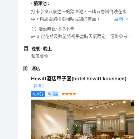
猿澤池
：
打卡奈良八景之一的猿澤池，一睹五層塔倒映在水
中，與周圍的柳樹相映成趣的畫面。
展開
活動時長: 約2小時
註:3.賞花期及數量將視乎當時天氣而定，僅供參考。
晚餐
· 晚上
和風美食
酒店
Hewitt酒店甲子園(hotel hewitt koushien)
4.4
分
高檔型