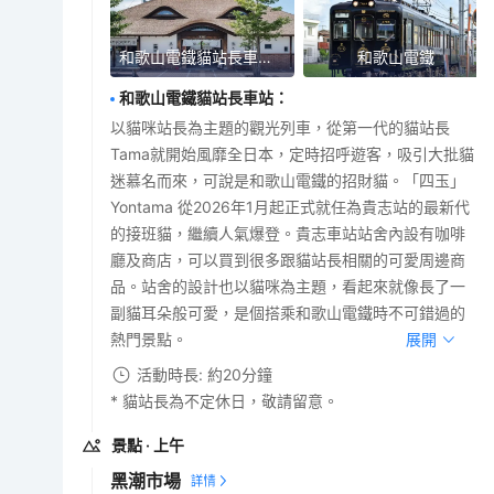
和歌山電鐵貓站長車站~貴志車站
和歌山電鐵
和歌山電鐵貓站長車站
：
以貓咪站長為主題的觀光列車，從第一代的貓站長
Tama就開始風靡全日本，定時招呼遊客，吸引大批貓
迷慕名而來，可說是和歌山電鐵的招財貓。「四玉」
Yontama 從2026年1月起正式就任為貴志站的最新代
的接班貓，繼續人氣爆登。貴志車站站舍內設有咖啡
廳及商店，可以買到很多跟貓站長相關的可愛周邊商
品。站舍的設計也以貓咪為主題，看起來就像長了一
副貓耳朵般可愛，是個搭乘和歌山電鐵時不可錯過的
熱門景點。
展開
活動時長: 約20分鐘
* 貓站長為不定休日，敬請留意。
景點
· 上午
黑潮市場