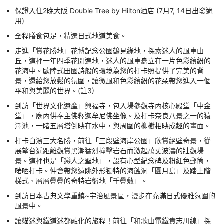
保證入住2晚大阪 Double Tree by Hilton酒店 (7月7, 14日出發適
用)
全程膳食包足，精選日式地道美食。
走進「賞花勝地」花博記念公園鶴見綠地，探索迷人的風車山
丘，這裡一年四季花開遍地，迷人的風車矗立在一片色彩繽紛的
花海中。歐陸式田園詩般的環境為您的打卡照提供了完美的背
景，還給您放鬆的氛圍，讓微風和色彩繽紛的花朵帶您進入一個
平和與美麗的世界。(註3)
到訪「世界文化遺產」興福寺，包入場參觀寺內核心殿堂「中金
堂」，廟內供奉主佛釋迦牟尼佛坐像。及打卡奈良八景之一的猿
澤池，一睹五層塔倒映在水中，與周圍的柳樹相映成趣的畫面。
打卡白濱三大名勝，前往「三段壁海岸公園」欣賞絕壁奇景，從
展望台近距離觀賞黑潮猛烈撞擊岩石而激起萬丈波濤的壯觀場
景。這裡也是「戀人之聖地」，設有心型紀念碑及粉紅色郵筒，
啱哂打卡。仲會帶您遠眺外形獨特的海蝕洞「圓月島」及踏上階
梯式、層層疊疊的奇特岩盤地「千疊敷」。
到訪日本古典文學重鎮~宇治風景區，漫步在充滿日式優雅氛圍的
風景中。
讓貓迷與鐵道迷都融化的旅程！前往「和歌山電鐵貴志川線」探