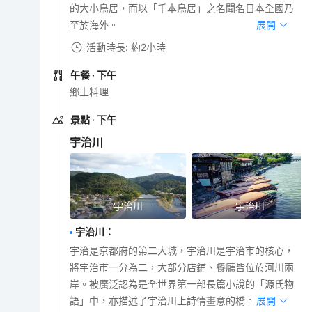
的大小鳥居，而以「千本鳥居」之名聞名日本全國乃
至於海外。
展開
活動時長: 約2小時
午餐
· 下午
鄉土料理
景點
· 下午
宇治川
宇治川
宇治川
宇治川
：
宇治是京都府的第二大城，宇治川是宇治市的核心，
將宇治市一分為二，大部分店鋪、餐廳皆位於河川兩
岸。被廣泛認為是全世界第一部長篇小說的「源氏物
語」中，亦描述了宇治川上詩情畫意的橋。
展開