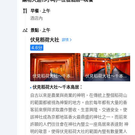
早餐
· 上午
酒店內
景點
· 上午
伏見稻荷大社
4.6
分
伏見稻荷大社～千本鳥居
伏見稻荷大社～千本鳥居
伏見稻荷大社～千本鳥居
：
自古以來是農業與商業的神明，在傳統上整個稻荷山
的範圍都被視為神聖的地方。由於每年都有大量的香
客前來祭拜求取農作豐收、生意興隆、交通安全，使
該神社成為京都地區香火最鼎盛的神社之一。而前來
許願的人們往往會在神社內豎立一座鳥居來表達對 神
明的敬意，使得伏見稻荷大社的範圍內豎有數量驚人