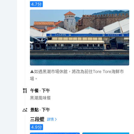
4.7
分
▲如遇黑潮市場休館，將改為前往Tore Tore海鮮市
場。
午餐
· 下午
黑潮風味餐
景點
· 下午
三段壁
4.9
分