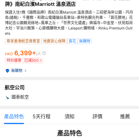
牌》南紀白濱Marriott 溫泉酒店
保證入住1晚《國際品牌》南紀白濱Marriott 溫泉酒店、三段壁海岸公園、円月
島(遠眺)、千疊敷、和歌山電鐵貓站長車站~乘特色觀光列車、「賞花勝地」花
博記念公園鶴見綠地~風車之丘、「世界文化遺產」興福寺~中金堂、伏見稻荷
大社、宇治川散策、心齋橋購物大道、Lalaport 購物城、Rinku Premium Outl
ets
尊享香港航空貴賓室
地震安心保障
賞花
無購物
6,399+
HKD
/人
特別優惠
已減
500
無購物
航空公司
國泰航空
產品特色
5
天行程
須知
評價
推薦
產品特色