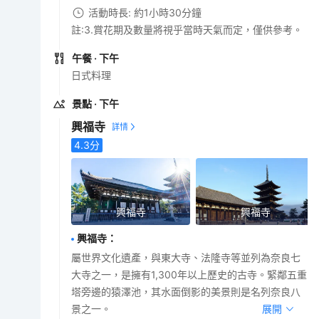
活動時長: 約1小時30分鐘
註:3.賞花期及數量將視乎當時天氣而定，僅供參考。
午餐
· 下午
日式料理
景點
· 下午
興福寺
4.3
分
興福寺
興福寺
興福寺
：
屬世界文化遺產，與東大寺、法隆寺等並列為奈良七
大寺之一，是擁有1,300年以上歷史的古寺。緊鄰五重
塔旁邊的猿澤池，其水面倒影的美景則是名列奈良八
景之一。
展開