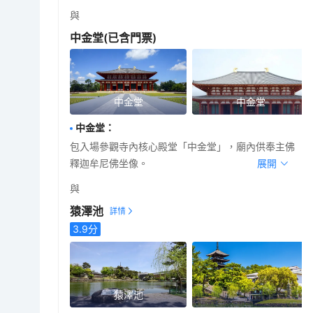
與
中金堂
(已含門票)
中金堂
中金堂
中金堂
：
包入場參觀寺內核心殿堂「中金堂」，廟內供奉主佛
釋迦牟尼佛坐像。
展開
與
猿澤池
3.9
分
猿澤池