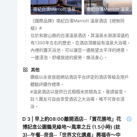
南紀白濱Marriott 溫泉酒店
南紀白濱Marriott 溫泉酒店
《國際品牌》南紀白濱Marriott 溫泉酒店《絕無同
級》#
位於和歌山縣的白濱溫泉酒店，其溫泉水淵源深遠約
有1300年左右的歷史。在酒店頂層設有溫泉大浴場，
內裡的露天浴池，可以讓您一邊眺望太平洋的絕景，
一邊浸泡，舒緩旅途的疲勞，煥活身心。
其他
鑽級以永安旅遊網站酒店平台評定的酒店等級及用戶
體驗評鑽作標準。
#溫泉酒店以提供日式榻榻米房間為主，敬請留意。
註:1.團友可自由享受酒店之大浴場，唯不可穿衣浸
浴。
D
3
|
早上約08:00離開酒店─「賞花勝地」花
博記念公園鶴見綠地～風車之丘 (1.5小時) (註
3)─午餐─奈良─「世界文化遺產」興福寺～中