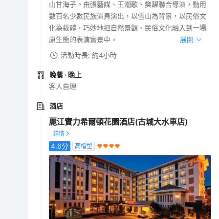
山甘海子。由張藝謀、王潮歌、樊躍聯合導演，動用
數百名少數民族演員演出，以雪山為背景，以民俗文
化為載體，巧妙地把自然景觀、民俗文化融入到一場
原生態的表演實景中。
展開
活動時長: 約4小時
晚餐
· 晚上
客人自理
酒店
麗江實力希爾頓花園酒店(古城大水車店)
4.6
分
高檔型