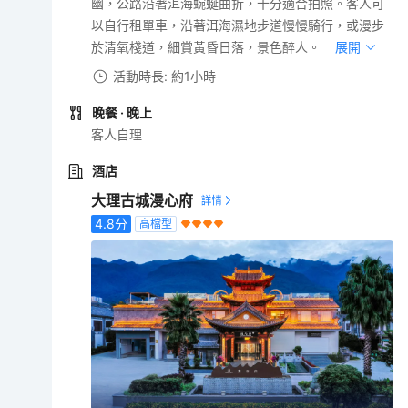
幽，公路沿著洱海蜿蜒曲折，十分適合拍照。客人可
以自行租單車，沿著洱海濕地步道慢慢騎行，或漫步
於清氧棧道，細賞黃昏日落，景色醉人。
展開
活動時長: 約1小時
晚餐
· 晚上
客人自理
酒店
大理古城漫心府
4.8
分
高檔型