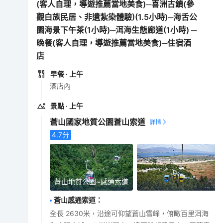
(客人自理，導遊推薦當地美食)─喜洲古鎮(參
觀白族民居、非遺紮染體驗)(1.5小時)─海舌公
園海景下午茶(1小時)─洱海生態廊道(1小時) ─
晚餐(客人自理，導遊推薦當地美食)─住宿酒
店
早餐
· 上午
酒店內
景點
· 上午
蒼山國家地質公園蒼山索道
4.7
分
蒼山地質公園~感通索道
蒼山感通索道
：
全長 2630米，沿途可仰望蒼山雪峰，俯瞰百里洱海