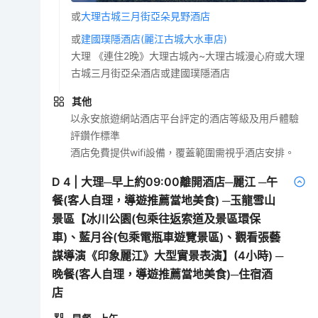
或
大理古城三月街亞朵見野酒店
或
建國璞隱酒店(麗江古城大水車店)
大理 《連住2晚》大理古城內~大理古城漫心府或大理
古城三月街亞朵酒店或建國璞隱酒店
其他
以永安旅遊網站酒店平台評定的酒店等級及用戶體驗
評鑽作標準
酒店免費提供wifi設備，覆蓋範圍需視乎酒店安排。
D
4
|
大理─早上約09:00離開酒店─麗江 ─午
餐(客人自理，導遊推薦當地美食) ─玉龍雪山
景區【冰川公園(包乘往返索道及景區環保
車)、藍月谷(包乘電瓶車遊覽景區)、觀看張藝
謀導演《印象麗江》大型實景表演】(4小時) ─
晚餐(客人自理，導遊推薦當地美食)─住宿酒
店