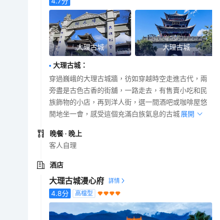
4.7
分
大理古城
大理古城
大理古城
：
穿過巍峨的大理古城牆，彷如穿越時空走進古代，兩
旁盡是古色古香的街舖，一路走去，有售賣小吃和民
族飾物的小店，再到洋人街，選一間酒吧或咖啡屋悠
閒地坐一會，感受這個充滿白族氣息的古城。
展開
晚餐
· 晚上
客人自理
酒店
大理古城漫心府
4.8
分
高檔型