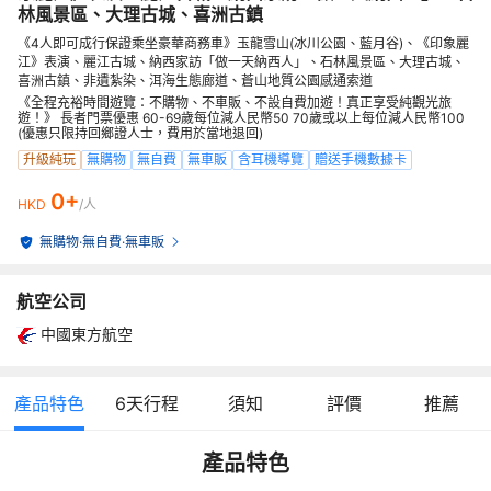
林風景區、大理古城、喜洲古鎮
《4人即可成行保證乘坐豪華商務車》玉龍雪山(冰川公園、藍月谷)、《印象麗
江》表演、麗江古城、納西家訪「做一天納西人」、石林風景區、大理古城、
喜洲古鎮、非遺紮染、洱海生態廊道、蒼山地質公園感通索道
《全程充裕時間遊覽：不購物、不車販、不設自費加遊！真正享受純觀光旅
遊！》 長者門票優惠 60-69歲每位減人民幣50 70歲或以上每位減人民幣100
(優惠只限持回鄉證人士，費用於當地退回)
升級純玩
無購物
無自費
無車販
含耳機導覽
贈送手機數據卡
0+
HKD
/人
無購物
·
無自費
·
無車販
航空公司
中國東方航空
產品特色
6
天行程
須知
評價
推薦
產品特色