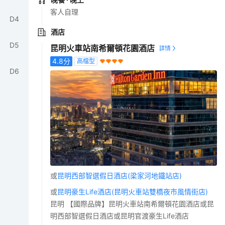
客人自理
D
4
酒店
D
5
昆明火車站南希爾頓花園酒店
4.8
分
高檔型
D
6
或
昆明西部智選假日酒店(梁家河地鐵站店)
或
昆明豪生Life酒店(昆明火車站雙橋夜市風情街店)
昆明 【國際品牌】昆明火車站南希爾頓花園酒店或昆
明西部智選假日酒店或昆明官渡豪生Life酒店