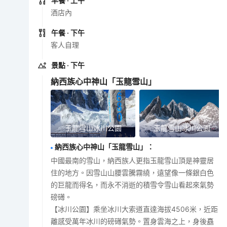
早餐
· 上午
酒店內
午餐
· 下午
客人自理
景點
· 下午
納西族心中神山「玉龍雪山」
玉龍雪山冰川公園
玉龍雪山冰川公園
納西族心中神山「玉龍雪山」
：
中國最南的雪山，納西族人更指玉龍雪山頂是神靈居
住的地方。因雪山山腰雲騰霧繞，遠望像一條銀白色
的巨龍而得名，而永不消逝的積雪令雪山看起來氣勢
磅礡。
【冰川公園】乘坐冰川大索道直達海拔4506米，近距
離感受萬年冰川的磅礡氣勢。置身雲海之上，身後矗