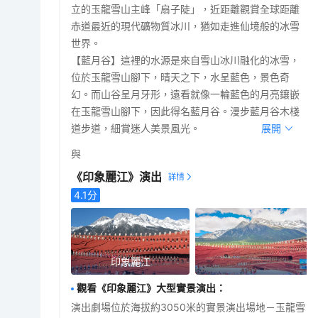
立的玉龍雪山主峰「扇子陡」，近距離觀賞全球距離
赤道最近的現代礦物質冰川，猶如走進仙境般的冰雪
世界。
【藍月谷】這裡的水源是來自雪山冰川融化的冰雪，
位於玉龍雪山腳下，晴天之下，水呈藍色，景色奇
幻。而山谷呈月牙形，遠看就像一輪藍色的月亮鑲嵌
在玉龍雪山腳下，因此得名藍月谷。漫步藍月谷木棧
道步道，細賞迷人美景風光。
展開
與
《印象麗江》演出
4.1
分
印象麗江
觀看《印象麗江》大型實景演出
：
演出劇場位於海拔約3050米的實景演出場地－玉龍雪