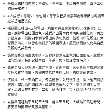
全程充裕時間遊覽：不購物、不車販、不設自費加遊！真正享受
純觀光旅遊！
4人成行，專屬VIP小包團，尊享全程乘坐豪華商務車貼心粵語導
遊帶您遊歷雲南
暢遊麗江神山~玉龍雪山，乘坐索道直達海拔4506米的冰川公
園，飽覽雪山壯麗景色，感受高山雲海與冰川的震撼氣勢。再漫
步藍月谷，捕捉湖水倒映雪山的夢幻美景；觀看《印象麗江》大
型實景演出，以雪山為背景的華麗表演，感受納西族文化與自然
景觀的完美融合。
悠然漫步洱海生態廊道，沿途欣賞湖光山色與田園風光，感受大
理的悠閒。特別安排海景下午茶，悠享慢活度假時光。
先後走訪大理古城、麗江古城、喜洲古鎮，感受各個古鎮的民族
特色及獨特風情。喜洲古鎮探訪白族民居、體驗非遺紮染。
沉浸式「做一天納西人」深度體驗：入門洗手禮、穿上納西傳統
服裝、學說納西問候語、學習東巴象形文字、親手拓印生肖圖
案、品嚐喜茶與茶點、學習「納西打跳」等，感受熱情好客的民
族風情。
安排乘兩程動車昆明至大理、麗江至昆明，大幅縮短路途時間，
將更多時間留給風景與體驗。