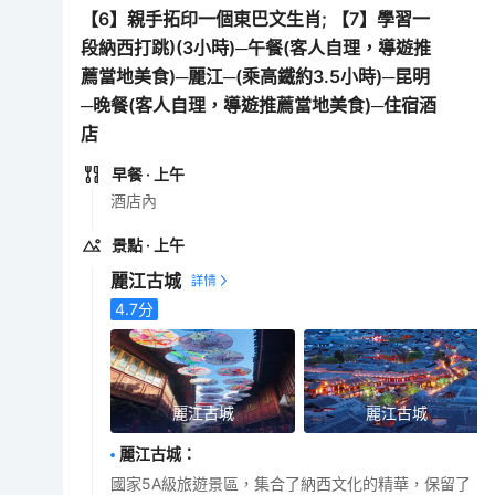
【6】親手拓印一個東巴文生肖; 【7】學習一
段納西打跳)(3小時)─午餐(客人自理，導遊推
薦當地美食)─麗江─(乘高鐵約3.5小時)─昆明
─晚餐(客人自理，導遊推薦當地美食)─住宿酒
店
早餐
· 上午
酒店內
景點
· 上午
麗江古城
4.7
分
麗江古城
麗江古城
麗江古城
：
國家5A級旅遊景區，集合了納西文化的精華，保留了