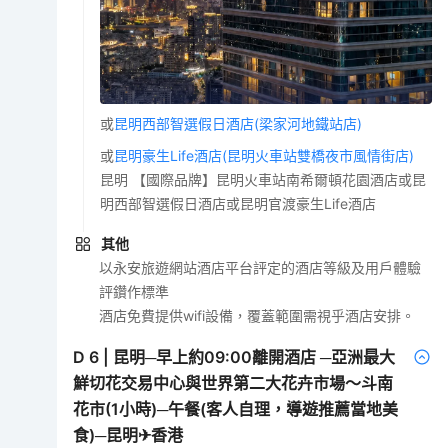
或
昆明西部智選假日酒店(梁家河地鐵站店)
或
昆明豪生Life酒店(昆明火車站雙橋夜市風情街店)
昆明 【國際品牌】昆明火車站南希爾頓花園酒店或昆
明西部智選假日酒店或昆明官渡豪生Life酒店
其他
以永安旅遊網站酒店平台評定的酒店等級及用戶體驗
評鑽作標準
酒店免費提供wifi設備，覆蓋範圍需視乎酒店安排。
D
6
|
昆明─早上約09:00離開酒店 ─亞洲最大
鮮切花交易中心與世界第二大花卉市場～斗南
花市(1小時)─午餐(客人自理，導遊推薦當地美
食)─昆明✈香港