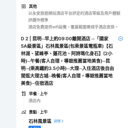
其他
以永安旅遊網站酒店平台評定的酒店等級及用戶體驗
評鑽作標準
酒店免費提供wifi設備，覆蓋範圍需視乎酒店安排。
D
2
|
昆明─早上約09:00離開酒店 ─「國家
5A級景區」石林風景區(包乘景區電瓶車)【石
林湖、望峰亭、蓮花池、阿詩瑪化身石】(2小
時)─午餐(客人自理，導遊推薦當地美食)─昆
明─(乘高鐵約3.5小時)─大理─入住酒店後自由
閒逛大理古城─晚餐(客人自理，導遊推薦當地
美食)─住宿酒店
早餐
· 上午
酒店內
景點
· 上午
石林風景區