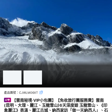
產品團號：
CJWLM06XT
【雲南秘境‧VIP小包團】【免收旅行團服務費】雲南
(昆明、大理、麗江、玉龍雪山)6天深度遊 玉龍雪山、《印
象麗江》表演、麗江古城、納西家訪「做一天納西人」、石