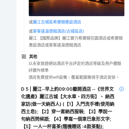
或
麗江古城區希爾頓惠庭酒店
或
麥客達温德姆酒店(古城區店)
麗江 【國際品牌】麗江實力希爾頓花園酒店或希爾頓
惠庭酒店或麥客達温德姆酒店
其他
以永安旅遊網站酒店平台評定的酒店等級及用戶體驗
評鑽作標準
酒店免費提供wifi設備，覆蓋範圍需視乎酒店安排。
D
5
|
麗江─早上約09:00離開酒店 ─《世界文
化遺產》麗江古城【大水車、四方街】、 納西
家訪(做一天納西人) (【1】入門洗手禮(使用納
西土皂); 【2】穿一套納西服裝; 【3】學說一
句納西問候語; 【4】學寫一個東巴象形文字;
【5】一人一杯喜茶(隨機贈送 :4款茶點);