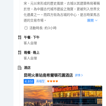
宋、元以來形成的歷史風貌，古城以其建築佈局著稱
於世，為中國古代城市建設之瑰寶，更被列入世界文
化遺產之一。而四方街為古城的中心，是古時茶馬古
道的交易市場。
展開
活動時長: 約3小時
午餐
· 下午
客人自理
晚餐
· 晚上
客人自理
酒店
昆明火車站南希爾頓花園酒店
4.8
分
高檔型