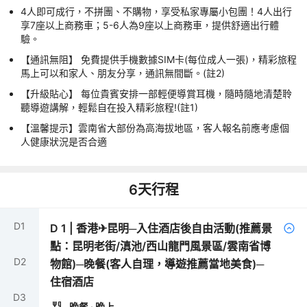
4人即可成行，不拼團、不購物，享受私家專屬小包團！4人出行
享7座以上商務車；5-6人為9座以上商務車，提供舒適出行體
驗。
【通訊無阻】 免費提供手機數據SIM卡(每位成人一張)，精彩旅程
馬上可以和家人、朋友分享，通訊無間斷。(註2)
【升級貼心】 每位貴賓安排一部輕便導賞耳機，隨時隨地清楚聆
聽導遊講解，輕鬆自在投入精彩旅程!(註1)
【溫馨提示】雲南省大部份為高海拔地區，客人報名前應考慮個
人健康狀況是否合適
6
天行程
D
1
D
1
|
香港✈昆明─入住酒店後自由活動(推薦景
點：昆明老街/滇池/西山龍門風景區/雲南省博
D
2
物館)─晚餐(客人自理，導遊推薦當地美食)─
住宿酒店
D
3
晚餐
· 晚上