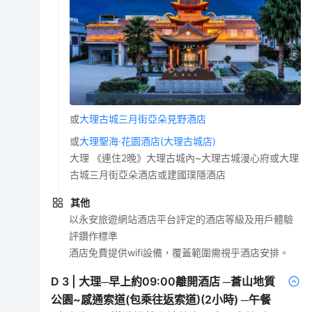
或
大理古城三月街亞朵見野酒店
或
大理聖海·花園酒店(大理古城店)
大理 《連住2晚》大理古城內~大理古城漫心府或大理
古城三月街亞朵酒店或建國璞隱酒店
其他
以永安旅遊網站酒店平台評定的酒店等級及用戶體驗
評鑽作標準
酒店免費提供wifi設備，覆蓋範圍需視乎酒店安排。
D
3
|
大理─早上約09:00離開酒店 ─蒼山地質
公園~感通索道(包乘往返索道)(2小時) ─午餐