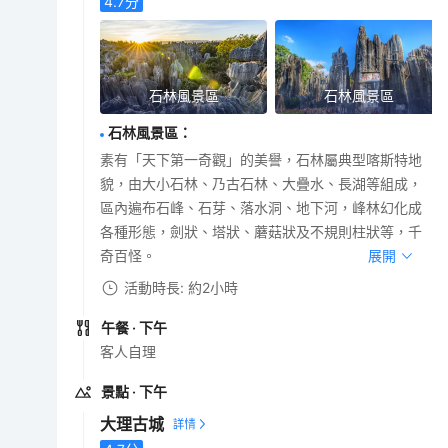
4.7
分
石林風景區
石林風景區
石林風景區
：
素有「天下第一奇觀」的美譽，石林屬典型喀斯特地
貌，由大小石林、乃古石林、大疊水、長湖等組成，
區內遍布石峰、石芽、落水洞、地下河，峰林幻化成
各種形態，劍狀、塔狀、蘑菇狀及不規則柱狀等，千
奇百怪。
展開
活動時長: 約2小時
午餐
· 下午
客人自理
景點
· 下午
大理古城