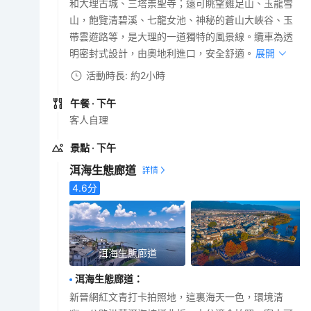
和大理古城、三塔崇聖寺；遠可眺望雞足山、玉龍雪
山，飽覽清碧溪、七龍女池、神秘的蒼山大峽谷、玉
帶雲遊路等，是大理的一道獨特的風景線。纜車為透
明密封式設計，由奧地利進口，安全舒適。
展開
活動時長: 約2小時
午餐
· 下午
客人自理
景點
· 下午
洱海生態廊道
4.6
分
洱海生態廊道
洱海生態廊道
：
新晉網紅文青打卡拍照地，這裏海天一色，環境清