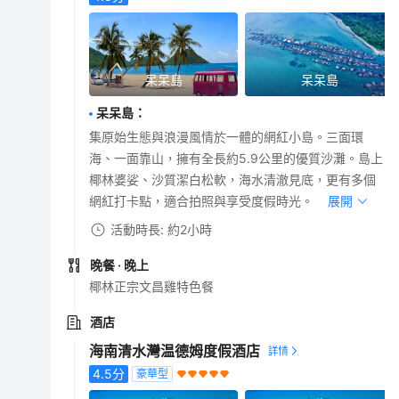
呆呆島
呆呆島
呆呆島
：
集原始生態與浪漫風情於一體的網紅小島。三面環
海、一面靠山，擁有全長約5.9公里的優質沙灘。島上
椰林婆娑、沙質潔白松軟，海水清澈見底，更有多個
網紅打卡點，適合拍照與享受度假時光。
展開
活動時長: 約2小時
晚餐
· 晚上
椰林正宗文昌雞特色餐
酒店
海南清水灣温德姆度假酒店
4.5
分
豪華型