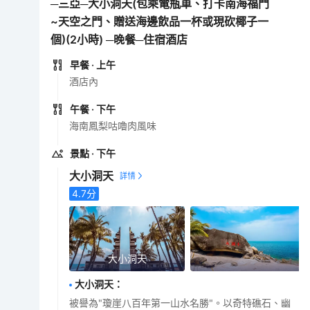
─三亞─大小洞天(包乘電瓶車、打卡南海福門
~天空之門、贈送海邊飲品一杯或現砍椰子一
個)(2小時) ─晚餐─住宿酒店
早餐
· 上午
酒店內
午餐
· 下午
海南鳳梨咕嚕肉風味
景點
· 下午
大小洞天
4.7
分
大小洞天
大小洞天
：
被譽為"瓊崖八百年第一山水名勝"。以奇特礁石、幽