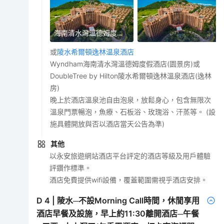
海南清水灣溫德姆度假酒店
或
陵水希爾頓逸林温泉酒店
Wyndham海南清水灣溫德姆度假酒店(園景房)或
DoubleTree by Hilton陵水希爾頓逸林溫泉酒店(逸林
房)
晚上於酒店溫泉池自由泡泉，放鬆身心，包含無限次
溫泉門票暢泡，魚療、石板浴、玫瑰浴、汗蒸等。 (設
施具體開放與否以酒店當天公告為準)
其他
以永安旅遊網站酒店平台評定的酒店等級及用戶體驗
評鑽作標準。
酒店免費提供wifi設備，覆蓋範圍需視乎酒店安排。
D
4
|
陵水─不設Morning Call時間，休閒享用
酒店早餐及設施，早上約11:30離開酒店─午餐