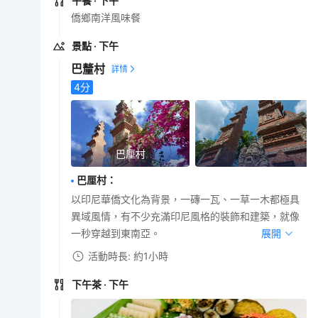
午餐
· 下午
僑鄉南洋風味餐
景點
· 下午
巴釐村
4
分
巴厘村
巴厘村
：
以印尼華僑文化為背景，一磚一瓦、一草一木都極具
異域風情，有不少充滿印尼風格的裝飾和建築，就像
一秒穿越到東南亞。
展開
活動時長: 約1小時
下午茶
· 下午