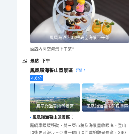
鳳凰島酒店33樓高空海景下午茶
酒店內高空海景下午茶*
景點
· 下午
鳳凰嶺海誓山盟景區
4.6
分
鳳凰嶺海誓山盟景區
鳳凰嶺海誓山盟風景區
鳳凰嶺海誓山盟景區
：
隨纜車緩緩移動，將三亞市貌及海景盡收眼底。登山
頂後更可漫步三亞唯一環山頂而建的觀景長廊，360