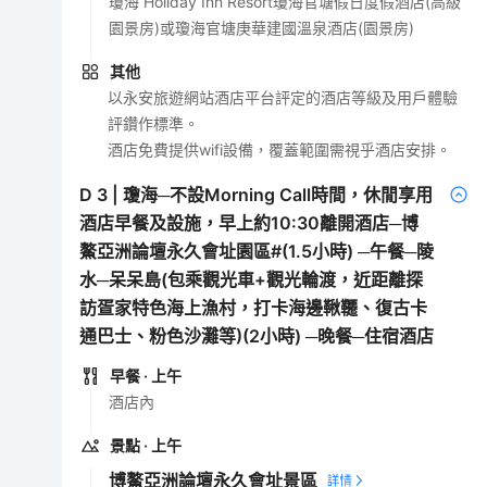
瓊海 Holiday Inn Resort瓊海官塘假日度假酒店(高級
園景房)或瓊海官塘庚華建國溫泉酒店(園景房)
其他
以永安旅遊網站酒店平台評定的酒店等級及用戶體驗
評鑽作標準。
酒店免費提供wifi設備，覆蓋範圍需視乎酒店安排。
D
3
|
瓊海─不設Morning Call時間，休閒享用
酒店早餐及設施，早上約10:30離開酒店─博
鰲亞洲論壇永久會址園區#(1.5小時) ─午餐─陵
水─呆呆島(包乘觀光車+觀光輪渡，近距離探
訪疍家特色海上漁村，打卡海邊鞦韆、復古卡
通巴士、粉色沙灘等)(2小時) ─晚餐─住宿酒店
早餐
· 上午
酒店內
景點
· 上午
博鰲亞洲論壇永久會址景區