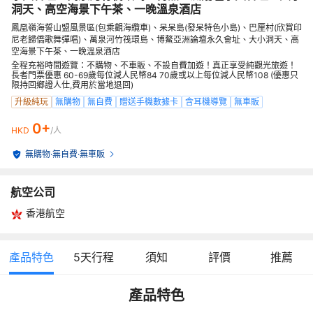
洞天、高空海景下午茶、一晚溫泉酒店
鳳凰嶺海誓山盟風景區(包乘觀海纜車)、呆呆島(發呆特色小島)、巴厘村(欣賞印
尼老歸僑歌舞彈唱)、萬泉河竹筏環島、博鰲亞洲論壇永久會址、大小洞天、高
空海景下午茶、一晚溫泉酒店
全程充裕時間遊覽：不購物、不車販、不設自費加遊！真正享受純觀光旅遊！
長者門票優惠 60-69歲每位減人民幣84 70歲或以上每位減人民幣108 (優惠只
限持回鄉證人仕,費用於當地退回)
升級純玩
無購物
無自費
贈送手機數據卡
含耳機導覽
無車販
0+
HKD
/人
無購物
·
無自費
·
無車販
航空公司
香港航空
產品特色
5
天行程
須知
評價
推薦
產品特色