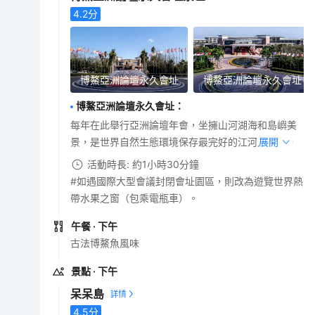
4.2
分
博鰲亞洲論壇永久會址
博鰲亞洲論壇永久會址
博鰲亞洲論壇永久會址
：
每年在此舉行亞洲論壇年會，坐擁山河湖海和島嶼美
景，是世界自然生態環境保存最完好的江河入海口。
展開
活動時長: 約1小時30分鐘
#如遇國際大型會議封閉會址園區，則改為遊覽世界熱
帶水果之窗（包乘電瓶車）。
午餐
· 下午
古法博鰲魚風味
景點
· 下午
呆呆島
4.5
分