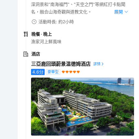
深洞景和"南海福門"、"天空之門"等網紅打卡點聞
名，融合山海奇觀與道教文化。
展開
活動時長: 約2小時
晚餐
· 晚上
漁家河上鮮風味
酒店
三亞鹿回頭蔚景温德姆酒店
4.6
分
豪華型