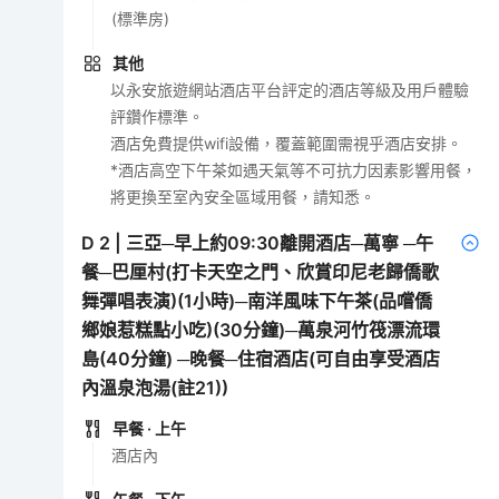
(標準房)
其他
以永安旅遊網站酒店平台評定的酒店等級及用戶體驗
評鑽作標準。
酒店免費提供wifi設備，覆蓋範圍需視乎酒店安排。
*酒店高空下午茶如遇天氣等不可抗力因素影響用餐，
將更換至室內安全區域用餐，請知悉。
D
2
|
三亞─早上約09:30離開酒店─萬寧 ─午
餐─巴厘村(打卡天空之門、欣賞印尼老歸僑歌
舞彈唱表演)(1小時)─南洋風味下午茶(品嚐僑
鄉娘惹糕點小吃)(30分鐘)─萬泉河竹筏漂流環
島(40分鐘) ─晚餐─住宿酒店(可自由享受酒店
內溫泉泡湯(註21))
早餐
· 上午
酒店內