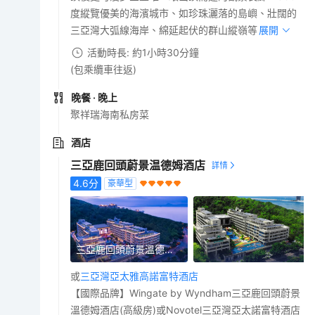
度縱覽優美的海濱城市、如珍珠灑落的島嶼、壯闊的
三亞灣大弧線海岸、綿延起伏的群山縱嶺等。
展開
活動時長: 約1小時30分鐘
(包乘纜車往返)
晚餐
· 晚上
聚祥瑞海南私房菜
酒店
三亞鹿回頭蔚景温德姆酒店
4.6
分
豪華型
三亞鹿回頭蔚景溫德姆酒店
或
三亞灣亞太雅高諾富特酒店
【國際品牌】Wingate by Wyndham三亞鹿回頭蔚景
溫德姆酒店(高級房)或Novotel三亞灣亞太諾富特酒店