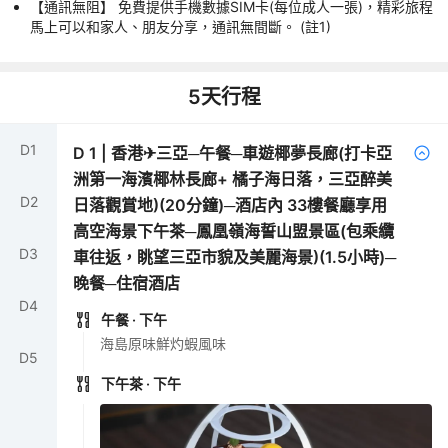
【通訊無阻】 免費提供手機數據SIM卡(每位成人一張)，精彩旅程
馬上可以和家人、朋友分享，通訊無間斷。 (註1)
5
天行程
D
1
D
1
|
香港✈三亞─午餐─車遊椰夢長廊(打卡亞
洲第一海濱椰林長廊+ 橘子海日落，三亞醉美
D
2
日落觀賞地)(20分鐘)─酒店內 33樓餐廳享用
高空海景下午茶─鳳凰嶺海誓山盟景區(包乘纜
D
3
車往返，眺望三亞市貌及美麗海景)(1.5小時)─
晚餐─住宿酒店
D
4
午餐
· 下午
海島原味鮮灼蝦風味
D
5
下午茶
· 下午