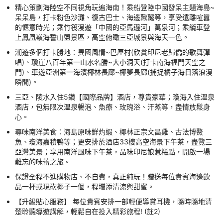
精心策劃海陸空不同視角玩遍海南！乘船登陸中國發呆主題海島~
呆呆島，打卡粉色沙灘、復古巴士、海邊鞦韆等，享受遠離喧囂
的愜意時光；乘竹筏漫遊「中國的亞馬遜河」萬泉河；乘纜車登
上鳳凰嶺海誓山盟景區，高空俯瞰三亞城景與海天一色。
潮遊多個打卡勝地：異國風情~巴厘村(欣賞印尼老歸僑的歌舞彈
唱)、瓊崖八百年第一山水名勝~大小洞天(打卡南海福門天空之
門)、車遊亞洲第一海濱椰林長廊~椰夢長廊(捕捉橘子海日落浪漫
瞬間)。
三亞、陵水入住5鑽【國際品牌】酒店，尊貴豪華；瓊海入住溫泉
酒店，包無限次溫泉暢泡、魚療、玫瑰浴、汗蒸等，盡情放鬆身
心。
尋味南洋美食：海島原味鮮灼蝦、椰林正宗文昌雞、古法博鰲
魚、瓊海嘉積鴨等；更安排於酒店33樓高空海景下午茶，盡覽三
亞灣美景；享用南洋風味下午茶，品味印尼娘惹糕點，開啟一場
難忘的味蕾之旅。
保證全程不進購物店、不自費，真正純玩！贈送每位貴賓海邊飲
品一杯或現砍椰子一個，程增添清涼與甜蜜。
【升級貼心服務】 每位貴賓安排一部輕便導賞耳機，隨時隨地清
楚聆聽導遊講解，輕鬆自在投入精彩旅程! (註2)