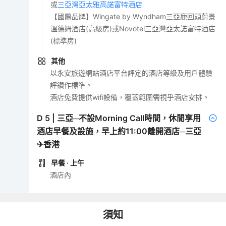
或
三亞灣亞太雅高諾富特酒店
【國際品牌】Wingate by Wyndham三亞鹿回頭蔚景
溫德姆酒店(高級房)或Novotel三亞灣亞太諾富特酒店
(標準房)
其他
以永安旅遊網站酒店平台評定的酒店等級及用戶體驗
評鑽作標準。
酒店免費提供wifi設備，覆蓋範圍需視乎酒店安排。
D
5
|
三亞─不設Morning Call時間，休閒享用
酒店早餐及設施，早上約11:00離開酒店─三亞
✈香港
早餐
· 上午
酒店內
須知