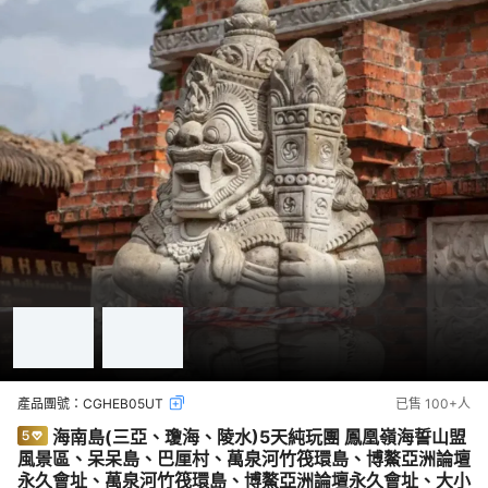
產品團號：
CGHEB05UT
已售
100+
人
海南島(三亞、瓊海、陵水)5天純玩團 鳳凰嶺海誓山盟
風景區、呆呆島、巴厘村、萬泉河竹筏環島、博鰲亞洲論壇
永久會址、萬泉河竹筏環島、博鰲亞洲論壇永久會址、大小