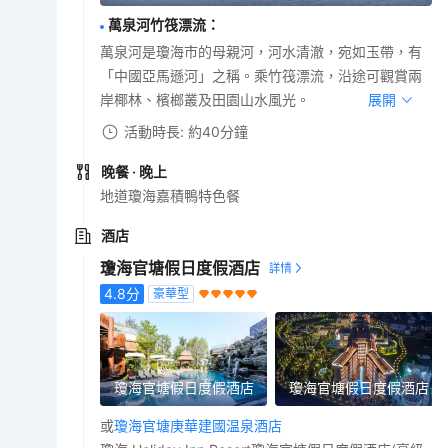
萬泉河竹筏漂流
：
萬泉河是瓊海市的母親河，河水清澈，宛如玉帶，有
「中國亞馬遜河」之稱。乘竹筏漂流，沿途可觀賞兩
岸椰林、檳榔叢及田園山水風光。
展開
活動時長: 約40分鐘
晚餐
· 晚上
地道瓊海嘉積鴨特色餐
酒店
瓊海官塘假日度假酒店
4.8
分
豪華型
瓊海官塘假日度假酒店
瓊海官塘假日度假酒店
或
瓊海官塘庚華建國温泉酒店