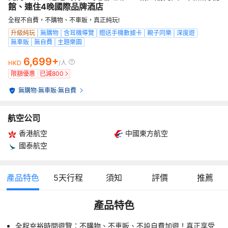
館、連住4晚國際品牌酒店
全程不自費，不購物、不車販，真正純玩!
升級純玩
無購物
含耳機導覽
贈送手機數據卡
親子同樂
深度遊
無車販
無自費
主題樂園
6,699+
HKD
/人
限額優惠
已減
800
無購物
·
無車販
·
無自費
航空公司
香港航空
中國東方航空
國泰航空
產品特色
5
天行程
須知
評價
推薦
產品特色
全程充裕時間遊覽：不購物、不車販、不設自費加遊！真正享受