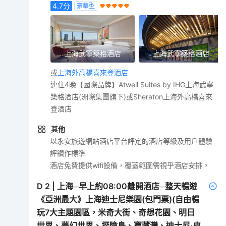
4.7
分
豪華型
上海武寧築格酒店
上海武寧築格酒店
或
上海外高橋喜來登酒店
連住4晚【國際品牌】Atwell Suites by IHG上海武寧
築格酒店(洲際集團旗下)或Sheraton上海外高橋喜來
登酒店
其他
以永安旅遊網站酒店平台評定的酒店等級及用戶體驗
評鑽作標準
酒店免費提供wifi設備，覆蓋範圍需視乎酒店安排。
D
2
|
上海─早上約08:00離開酒店─整天暢遊
《亞洲最大》上海迪士尼樂園(包門票)(自由暢
玩7大主題園區，米奇大街、奇想花園、明日
世界、夢幻世界、探險島、寶藏灣、迪士尼·皮