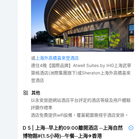
或
上海外高橋喜來登酒店
連住4晚【國際品牌】Atwell Suites by IHG上海武寧
築格酒店(洲際集團旗下)或Sheraton上海外高橋喜來
登酒店
其他
以永安旅遊網站酒店平台評定的酒店等級及用戶體驗
評鑽作標準
酒店免費提供wifi設備，覆蓋範圍需視乎酒店安排。
D
5
|
上海─早上約09:00離開酒店 ─上海自然
博物館#(1.5小時)─午餐─上海✈香港