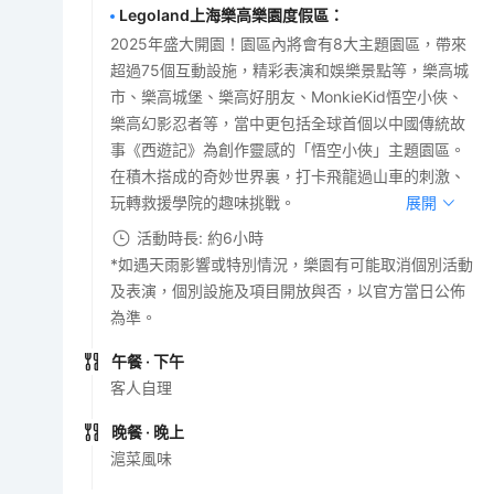
Legoland上海樂高樂園度假區
：
2025年盛大開園！園區內將會有8大主題園區，帶來
超過75個互動設施，精彩表演和娛樂景點等，樂高城
市、樂高城堡、樂高好朋友、MonkieKid悟空小俠、
樂高幻影忍者等，當中更包括全球首個以中國傳統故
事《西遊記》為創作靈感的「悟空小俠」主題園區。
在積木搭成的奇妙世界裏，打卡飛龍過山車的刺激、
玩轉救援學院的趣味挑戰。
展開
活動時長: 約6小時
*如遇天雨影響或特別情況，樂園有可能取消個別活動
及表演，個別設施及項目開放與否，以官方當日公佈
為準。
午餐
· 下午
客人自理
晚餐
· 晚上
滬菜風味