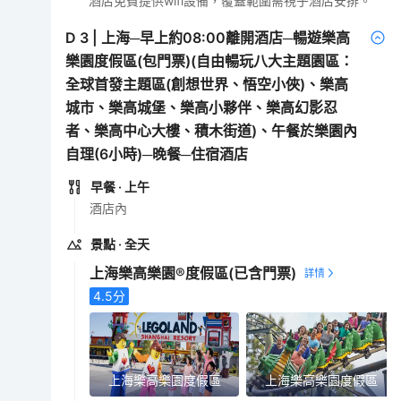
酒店免費提供wifi設備，覆蓋範圍需視乎酒店安排。
D
3
|
上海─早上約08:00離開酒店─暢遊樂高
樂園度假區‌(包門票)(自由暢玩八大主題園區：
全球首發主題區(創想世界、悟空小俠)、樂高
城市、樂高城堡、樂高小夥伴、樂高幻影忍
者、樂高中心大樓、積木街道)、午餐於樂園內
自理(6小時)─晚餐─住宿酒店
早餐
· 上午
酒店內
景點
· 全天
上海樂高樂園®度假區
(已含門票)
4.5
分
上海樂高樂園度假區
上海樂高樂園度假區