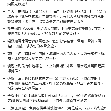
純觀光旅遊！
全天自由暢玩《亞洲最大》上海迪士尼樂園(包入場)，打卡最新全
球首座「瘋狂動物城」主題樂園、另有七大區域提供豐富多彩的
娛樂體驗，晚上更可欣賞奇夢之光幻影秀煙火表演
整天暢遊《2025年全新盛大開園》上海樂高度假樂園(包門票)，
樂團包括8大主題片區，70多項互動遊樂設施。
暢遊耀雪冰雪世界娛雪區‌(包門票)(提供裝備：雪服、雪褲、雪
鞋)，開啟一場夢幻的冰雪之旅。
前往上海【城隍廟】商圈，城隍廟內古色古香，集觀光旅遊、購
物、休閒娛樂和歷史文化於一身。
漫遊上海最有名地標之一，上海黃埔江外灘，漫步觀賞萬國建築
博覽群。
遊覽上海最熱鬧的購物區之一【南京路步行街】，傳說中的十里
洋場和聞名已久的上海灘。打卡樂高旗艦店、M豆巧克力世界、
泡泡瑪特全球旗艦店。
全程連住4晚【國際品牌】Atwell Suites by IHG上海武寧築格酒
店(洲際集團旗下)或Sheraton上海外高橋喜來登酒店。
【通訊無阻】 免費提供手機數據SIM卡(每位成人一張)，精彩旅程