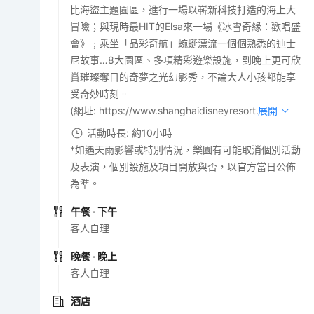
比海盜主題園區，進行一場以嶄新科技打造的海上大
冒險；與現時最HIT的Elsa來一場《冰雪奇緣：歡唱盛
會》﹔乘坐「晶彩奇航」蜿蜒漂流一個個熟悉的迪士
尼故事…8大園區、多項精彩遊樂設施，到晚上更可欣
賞璀璨奪目的奇夢之光幻影秀，不論大人小孩都能享
受奇妙時刻。
(網址: https://www.shanghaidisneyresort.com)
展開
活動時長: 約10小時
*如遇天雨影響或特別情況，樂園有可能取消個別活動
及表演，個別設施及項目開放與否，以官方當日公佈
為準。
午餐
· 下午
客人自理
晚餐
· 晚上
客人自理
酒店