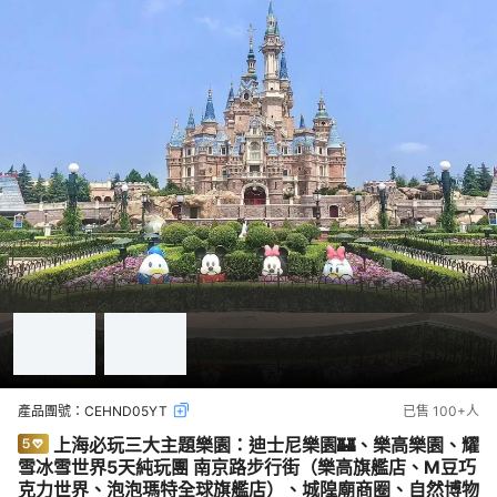
產品團號：
CEHND05YT
已售
100+
人
上海必玩三大主題樂園：迪士尼樂園🏰、樂高樂園、耀
雪冰雪世界5天純玩團 南京路步行街（樂高旗艦店、M豆巧
克力世界、泡泡瑪特全球旗艦店）、城隍廟商圈、自然博物