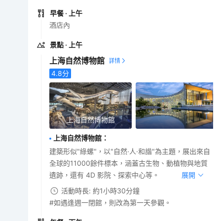
早餐
· 上午
酒店內
景點
· 上午
上海自然博物館
4.8
分
上海自然博物館
上海自然博物館
：
建築形似"綠螺"，以"自然·人·和諧"為主題，展出來自
全球的11000餘件標本，涵蓋古生物、動植物與地質
遺跡，還有 4D 影院、探索中心等。
展開
活動時長: 約1小時30分鐘
#如遇逢週一閉館，則改為第一天參觀。