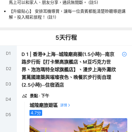
馬上可以和家人、朋友分享，通訊無間斷。 (註5)
【升級貼心】 安排耳機導賞，讓每一位貴賓都能清楚聆聽導遊講
解，投入精彩旅程！ (註1)
5
天行程
D
1
D
1
|
香港✈上海─城隍廟商圈(1.5小時)─南京
路步行街【打卡樂高旗艦店、M豆巧克力世
D
2
界、泡泡瑪特全球旗艦店】、漫步上海外灘欣
賞萬國建築與璀璨夜色、晚餐於步行街自理
D
3
(2.5小時)─住宿酒店
景點
· 下午
D
4
城隍廟旅遊區
4.7
分
D
5