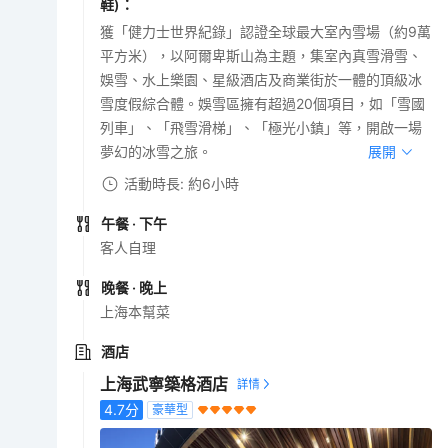
鞋)
：
獲「健力士世界紀錄」認證全球最大室內雪場（約9萬
平方米），以阿爾卑斯山為主題，集室內真雪滑雪、
娛雪、水上樂園、星級酒店及商業街於一體的頂級冰
雪度假綜合體。娛雪區擁有超過20個項目，如「雪國
列車」、「飛雪滑梯」、「極光小鎮」等，開啟一場
夢幻的冰雪之旅。
展開
活動時長: 約6小時
午餐
· 下午
客人自理
晚餐
· 晚上
上海本幫菜
酒店
上海武寧築格酒店
4.7
分
豪華型