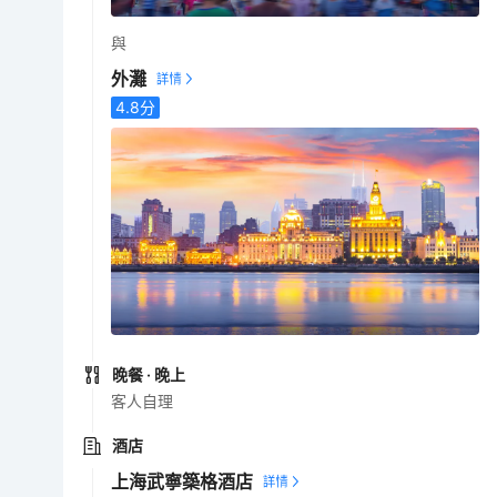
與
外灘
4.8
分
晚餐
· 晚上
客人自理
酒店
上海武寧築格酒店