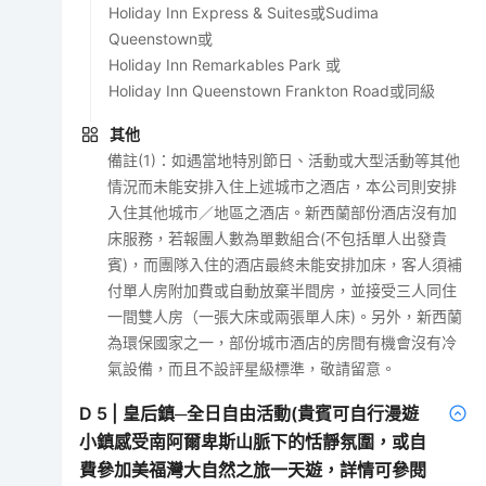
Holiday Inn Express & Suites或Sudima
Queenstown或
Holiday Inn Remarkables Park 或
Holiday Inn Queenstown Frankton Road或同級
其他
備註(1)：如遇當地特別節日、活動或大型活動等其他
情況而未能安排入住上述城市之酒店，本公司則安排
入住其他城市／地區之酒店。新西蘭部份酒店沒有加
床服務，若報團人數為單數組合(不包括單人出發貴
賓)，而團隊入住的酒店最終未能安排加床，客人須補
付單人房附加費或自動放棄半間房，並接受三人同住
一間雙人房（一張大床或兩張單人床)。另外，新西蘭
為環保國家之一，部份城市酒店的房間有機會沒有冷
氣設備，而且不設評星級標準，敬請留意。
D
5
|
皇后鎮─全日自由活動(貴賓可自行漫遊
小鎮感受南阿爾卑斯山脈下的恬靜氛圍，或自
費參加美福灣大自然之旅一天遊，詳情可參閱