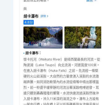
氣勢恢宏的場景。
展開
與
胡卡瀑布
4.8
分
胡卡瀑布
胡卡瀑布
胡卡瀑布
：
懷卡托河（Waikato River）是紐西蘭最長的河流，從
陶波湖（Lake Taupo）向北流淌，河道寬度100米。
在進入胡卡瀑布（Huka Falls）之前，先流經一條堅
硬的火山岩溪穀。大自然的力量使湧入溪穀的水流激
越奔騰，如同消防軟管內的水流從噴嘴中噴出那樣猛
烈。前一秒還平緩寧靜的河流沿著溪穀咆哮迸發，耳
邊只聽到轟轟隆隆的響聲，水流快速流過溪穀然後沖
入胡卡瀑布，沖入11米深的湍流之中。瀑布上方設有
一架步行橋，站在橋上可以近距離看到水流幾乎是以