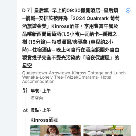
D
7
|
皇后鎮─早上約09:30離開酒店─皇后鎮
─箭城─安排於被評為「2024 Qualmark 葡萄
酒旅遊金獎」Kinross酒莊，享用豐富午餐及
品嚐新西蘭葡萄酒(1.5小時)─瓦納卡─孤獨之
樹 (15分鐘)─ 特威澤爾/奧瑪魯 (車程約2小
時)─住宿酒店─ 晚上可自行在酒店範圍外自由
觀賞幾乎完全不受光污染的「暗夜保護區」的
星空
Queenstown-Arrowtown-Kinross Cottage and Lunch-
Wanaka-Lonely Tree-Twizel/Omarama- Hotel
Accommodation
早餐
· 上午
酒店內
景點
· 上午
Kinross酒莊