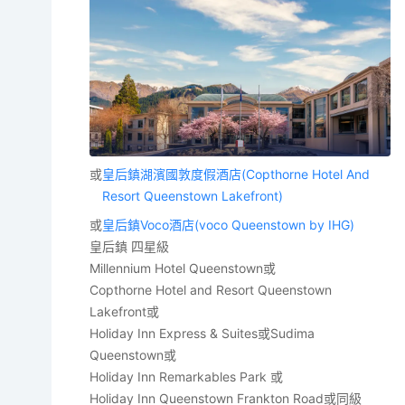
或
皇后鎮湖濱國敦度假酒店(Copthorne Hotel And
Resort Queenstown Lakefront)
或
皇后鎮Voco酒店(voco Queenstown by IHG)
皇后鎮 四星級
Millennium Hotel Queenstown或
Copthorne Hotel and Resort Queenstown
Lakefront或
Holiday Inn Express & Suites或Sudima
Queenstown或
Holiday Inn Remarkables Park 或
Holiday Inn Queenstown Frankton Road或同級