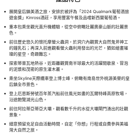
展開皇后鎮美酒之旅，安排於被評為「2024 Qualmark葡萄酒旅
遊金獎」Kinross酒莊，享用豐富午餐及品嚐新西蘭葡萄酒。
重本包乘坐觀光直升機體驗，從空中俯瞰壯麗奧豪山脈的壯麗景
色。
前往歷史悠久的懷托摩螢火蟲洞，於洞穴內觀賞大自然鬼斧神工
的鐘乳石；再深入前進觀看螢火蟲利用發出的光芒，猶如繪畫璀
璨的星空，奇趣難忘。
探索蒂普瓦地熱谷，近距離觀賞南半球最大的活躍間歇泉、冒泡
的泥漿和茂密的原生灌木叢。
乘坐Skyline天際纜車登上博士峰，俯瞰有南島世外桃源美譽的皇
后鎮全市景色。
登上厄恩斯勞號百年蒸汽船前往風光如畫的瓦爾特峰高原牧場，
沿途飽覽湖光山色。
前往阿拉蒂亞蒂亞大壩，觀看數千升的水從大壩閘門湧出的壯觀
景象。
細意預留充足自由活動時間，自定「你想」行程或自費參與美福
灣大自然之旅。