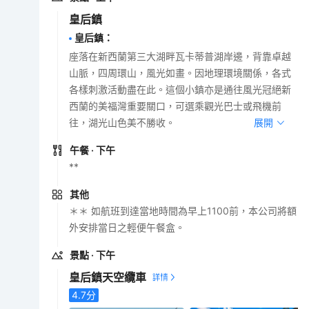
皇后鎮
皇后鎮
：
座落在新西蘭第三大湖畔瓦卡蒂普湖岸邊，背靠卓越
山脈，四周環山，風光如畫。因地理環境關係，各式
各樣刺激活動盡在此。這個小鎮亦是通往風光冠絕新
西蘭的美福灣重要關口，可選乘觀光巴士或飛機前
往，湖光山色美不勝收。
展開
午餐
· 下午
**
其他
＊＊ 如航班到達當地時間為早上1100前，本公司將額
外安排當日之輕便午餐盒。
景點
· 下午
皇后鎮天空纜車
4.7
分