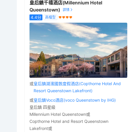
皇后鎮千禧酒店(Millennium Hotel
Queenstown)
4.4
分
高檔型
或
皇后鎮湖濱國敦度假酒店(Copthorne Hotel And
Resort Queenstown Lakefront)
或
皇后鎮Voco酒店(voco Queenstown by IHG)
皇后鎮 四星級
Millennium Hotel Queenstown或
Copthorne Hotel and Resort Queenstown
Lakefront或