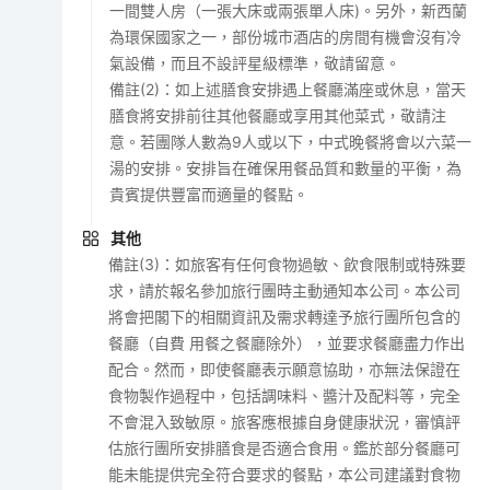
一間雙人房（一張大床或兩張單人床)。另外，新西蘭
為環保國家之一，部份城市酒店的房間有機會沒有冷
氣設備，而且不設評星級標準，敬請留意。
備註(2)：如上述膳食安排遇上餐廳滿座或休息，當天
膳食將安排前往其他餐廳或享用其他菜式，敬請注
意。若團隊人數為9人或以下，中式晚餐將會以六菜一
湯的安排。安排旨在確保用餐品質和數量的平衡，為
貴賓提供豐富而適量的餐點。
其他
備註(3)：如旅客有任何食物過敏、飲食限制或特殊要
求，請於報名參加旅行團時主動通知本公司。本公司
將會把閣下的相關資訊及需求轉達予旅行團所包含的
餐廳（自費 用餐之餐廳除外），並要求餐廳盡力作出
配合。然而，即使餐廳表示願意協助，亦無法保證在
食物製作過程中，包括調味料、醬汁及配料等，完全
不會混入致敏原。旅客應根據自身健康狀況，審慎評
估旅行團所安排膳食是否適合食用。鑑於部分餐廳可
能未能提供完全符合要求的餐點，本公司建議對食物