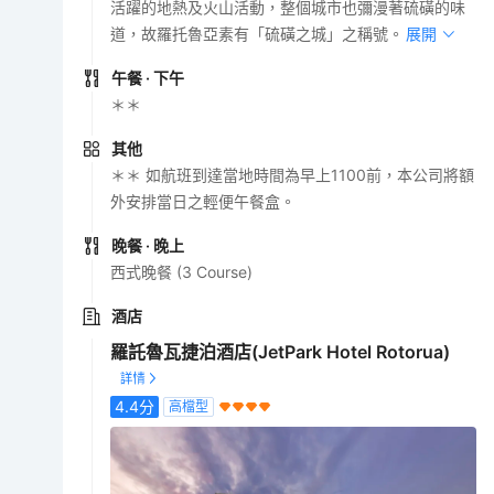
活躍的地熱及火山活動，整個城市也彌漫著硫磺的味
道，故羅托魯亞素有「硫磺之城」之稱號。
展開
午餐
· 下午
＊＊
其他
＊＊ 如航班到達當地時間為早上1100前，本公司將額
外安排當日之輕便午餐盒。
晚餐
· 晚上
西式晚餐 (3 Course)
酒店
羅託魯瓦捷泊酒店(JetPark Hotel Rotorua)
4.4
分
高檔型