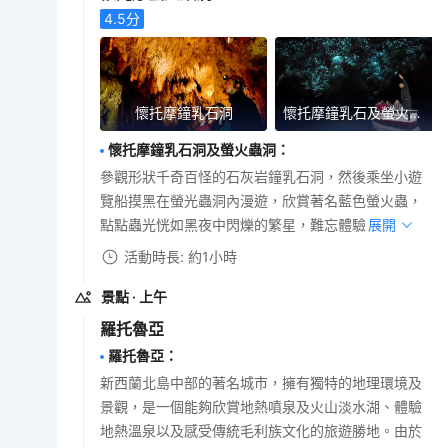
4.5
分
懷托摩鐘乳石洞
懷托摩鐘乳石及螢火蟲洞
懷托摩鐘乳石洞及螢火蟲洞
：
參觀形狀千奇百怪的石灰岩鐘乳石洞，然後乘坐小遊
覽船摸黑在螢光蟲洞內漫遊，欣賞著名藍色螢火蟲，
點點蟲光恍如黑夜中閃爍的繁星，難忘體驗。
展開
活動時長: 約1小時
景點
· 上午
羅托魯亞
羅托魯亞
：
新西蘭北島中部的著名城市，擁有獨特的地理環境及
景觀，是一個能夠欣賞地熱噴泉及火山淡水湖、體驗
地熱溫泉以及感受傳統毛利族文化的旅遊勝地。由於