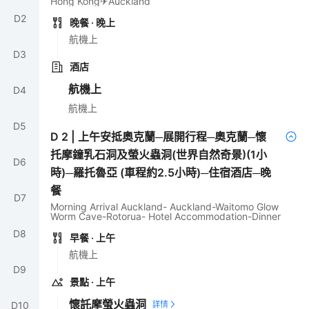
Hong Kong✈Auckland
D
2
晚餐
· 晚上
航機上
D
3
酒店
航機上
D
4
航機上
D
5
D
2
|
上午安抵奧克蘭─展開行程─奧克蘭─懷
托摩鐘乳石洞及螢火蟲洞(世界自然奇景)(1小
D
6
時)─羅托魯亞 (車程約2.5小時)─住宿酒店─晚
餐
D
7
Morning Arrival Auckland- Auckland-Waitomo Glow
Worm Cave-Rotorua- Hotel Accommodation-Dinner
D
8
早餐
· 上午
航機上
D
9
景點
· 上午
懷託摩螢火蟲洞
D
10