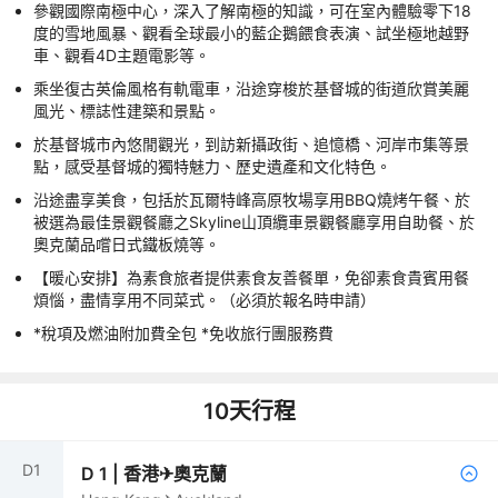
參觀國際南極中心，深入了解南極的知識，可在室內體驗零下18
度的雪地風暴、觀看全球最小的藍企鵝餵食表演、試坐極地越野
車、觀看4D主題電影等。
乘坐復古英倫風格有軌電車，沿途穿梭於基督城的街道欣賞美麗
風光、標誌性建築和景點。
於基督城市內悠閒觀光，到訪新攝政街、追憶橋、河岸市集等景
點，感受基督城的獨特魅力、歷史遺產和文化特色。
沿途盡享美食，包括於瓦爾特峰高原牧場享用BBQ燒烤午餐、於
被選為最佳景觀餐廳之Skyline山頂纜車景觀餐廳享用自助餐、於
奧克蘭品嚐日式鐵板燒等。
【暖心安排】為素食旅者提供素食友善餐單，免卻素食貴賓用餐
煩惱，盡情享用不同菜式。（必須於報名時申請）
*稅項及燃油附加費全包 *免收旅行團服務費
10
天行程
D
1
D
1
|
香港✈奧克蘭