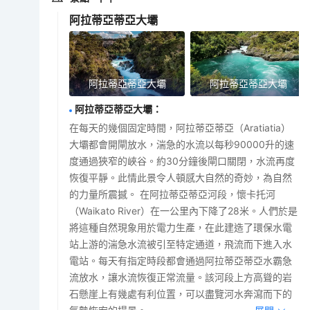
阿拉蒂亞蒂亞大壩
阿拉蒂亞蒂亞大壩
阿拉蒂亞蒂亞大壩
阿拉蒂亞蒂亞大壩
：
在每天的幾個固定時間，阿拉蒂亞蒂亞（Aratiatia）
大壩都會開閘放水，湍急的水流以每秒90000升的速
度通過狹窄的峽谷。約30分鐘後閘口關閉，水流再度
恢復平靜。此情此景令人頓感大自然的奇妙，為自然
的力量所震撼。 在阿拉蒂亞蒂亞河段，懷卡托河
（Waikato River）在一公里內下降了28米。人們於是
將這種自然現象用於電力生產，在此建造了環保水電
站上游的湍急水流被引至特定通道，飛流而下進入水
電站。每天有指定時段都會通過阿拉蒂亞蒂亞水霸急
流放水，讓水流恢復正常流量。該河段上方高聳的岩
石懸崖上有幾處有利位置，可以盡覽河水奔瀉而下的