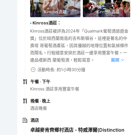
Kinross酒莊
Kinross酒莊
Kinross酒莊
：
Kinross酒莊被評為2024年「Qualmark葡萄酒旅遊金
獎」位於紐西蘭南島的吉布斯頓谷，這裡是著名的中
奧塔 哥葡萄酒產區，因其優越的地理位置和氣候條件
而聞名。行程細意安排於酒莊一邊享用豐富午餐，一
邊品嚐新西 蘭葡萄酒，輕鬆寫意。
展開
活動時長: 約1小時30分鐘
午餐
· 下午
Kinross 酒莊享用豐富午餐
晚餐
· 晚上
酒店晚餐
酒店
卓越麥肯齊鄉村酒店 - 特威澤爾(Distinction