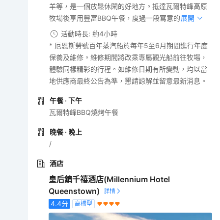
羊等，是一個放鬆休閑的好地方。抵達瓦爾特峰高原
牧場後享用豐富BBQ午餐，度過一段寫意的時光。
展開
活動時長: 約4小時
* 厄恩斯勞號百年蒸汽船於每年5至6月期間進行年度
保養及維修。維修期間將改乘專屬觀光船前往牧場，
體驗同樣精彩的行程。如維修日期有所變動，均以當
地供應商最終公告為準，懇請諒解並留意最新消息。
午餐
· 下午
瓦爾特峰BBQ燒烤午餐
晚餐
· 晚上
/
酒店
皇后鎮千禧酒店(Millennium Hotel
Queenstown)
4.4
分
高檔型