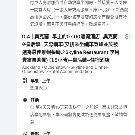
付單人房附加費或自動放棄半間房，並接受三人同住
一間雙人房（一張大床或兩張單人床)。另外，新西蘭
為環保國家之一，部份城市酒店的房間有機會沒有冷
氣設備，而且不設評星級標準，敬請留意。
D
4
|
奧克蘭─早上約07:00離開酒店─奧克蘭
✈皇后鎮─天際纜車(安排乘坐纜車登峰並於被
選為最佳景觀餐廳之Skyline Restaurant 享用
豐富自助餐) (1.5小時)─皇后鎮─住宿酒店
Auckland✈Queenstown-Skyline and Dinner-
Queenstown-Hotel Accommodation
早餐
· 上午
酒店內◎
其他
◎ 第4天及第10天若乘搭早上之航班，而未趕及於酒
店享用早餐，本公司將會更改為輕便早餐盒，敬請留
意!
景點
· 上午