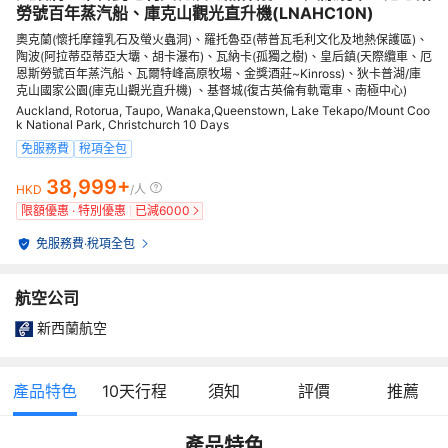
勞號百年蒸汽船、庫克山觀光直升機(LNAHC10N)
奧克蘭(懷托摩鐘乳石及螢火蟲洞)、羅托魯亞(蒂普瓦毛利文化及地熱保護區)、
陶波(阿拉蒂亞蒂亞大壩、胡卡瀑布)、瓦納卡(孤獨之樹)、皇后鎮(天際纜車、厄
恩斯勞號百年蒸汽船、瓦爾特峰高原牧場、金獎酒莊~Kinross)、狄卡普湖/庫
克山國家公園(庫克山觀光直升機) 、基督城(復古英倫有軌電車、南極中心)
Auckland, Rotorua, Taupo, Wanaka,Queenstown, Lake Tekapo/Mount Coo
k National Park, Christchurch 10 Days
免服務費
稅項全包
38,999+
HKD
/人
限額優惠 · 特別優惠
已減
6000
免服務費
·
稅項全包
航空公司
新西蘭航空
產品特色
10
天行程
須知
評價
推薦
產品特色