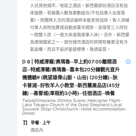
入住其他城市／地區之酒店。新西蘭部份酒店沒有加
床服務，若報團人數為單數組合(不包括單人出發貴
賓)，而團隊入住的酒店最終未能安排加床，客人須補
付單人房附加費或自動放棄半間房，並接受三人同住
一間雙人房（一張大床或兩張單人床)。另外，新西蘭
為環保國家之一，部份城市酒店的房間有機會沒有冷
氣設備，而且不設評星級標準，敬請留意。
D
8
|
特威澤爾/奧瑪魯─早上約07:00離開酒
店─特威澤爾/奧瑪魯─重本包20分鐘觀光直升
機體驗# (眺望雄偉山脈、山谷) (20分鐘)─狄
卡普湖─好牧羊人小教堂─新西蘭產品店(45分
鐘) ─基督城(車程約3小時)─住宿酒店─晚餐
Twizel/Omarama-20mins Scenic Helicopter Flight-
Lake Tekapo-Church of the Good Shepherd-Local
Souvenir Shop-Christchurch- Hotel Accommodation-
Dinner
早餐
· 上午
酒店內