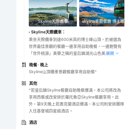
Skyline天際纜車
skyline景觀餐廳 博士峰
Skyline天際纜車
：
乘坐天際纜車到達600米高的博士峰山頂，於被選為
世界最佳景觀的餐廳一邊享用自助晚餐，一邊飽覽有
「世外桃源」美譽之稱的皇后鎮湖光山色美景。
展開
晚餐
· 晚上
Skyline山頂纜車景觀餐廳享用自助餐^
其他
^若皇后鎮Skyline餐廳自助晚餐爆滿，本公司將改為
享用西餐或改安排於羅托魯亞Skyline餐廳享用。此
外，第9天晚上若奧克蘭酒店爆滿，本公司則安排團隊
入住基督城四星級酒店。
酒店