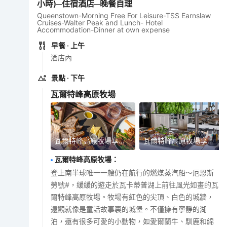
小時)─住宿酒店─晚餐自理
Queenstown-Morning Free For Leisure-TSS Earnslaw
Cruises-Walter Peak and Lunch- Hotel
Accommodation-Dinner at own expense
早餐
· 上午
酒店內
景點
· 下午
瓦爾特峰高原牧場
瓦爾特峰高原牧場享用豐富BBQ午餐
瓦爾特峰高原牧場享用豐富BBQ午餐
瓦爾特峰高原牧場
：
登上南半球唯一一艘仍在航行的燃煤蒸汽船～厄恩斯
勞號#，緩緩的遊走於瓦卡蒂普湖上前往風光如畫的瓦
爾特峰高原牧場。牧場有紅色的尖頂、白色的城牆，
遠觀就像是童話故事裏的城堡。不僅擁有寧靜的湖
泊，還有很多可愛的小動物，如愛爾蘭牛、馴鹿和綿