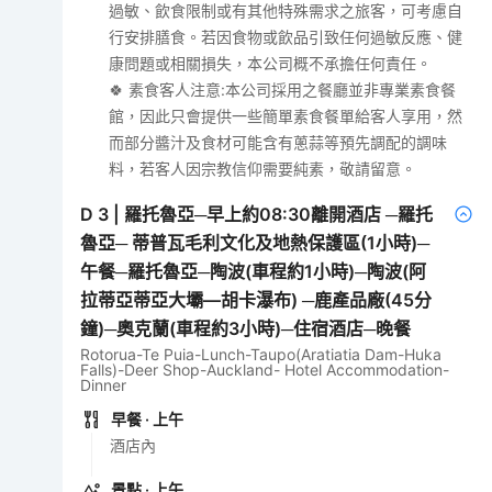
過敏、飲食限制或有其他特殊需求之旅客，可考慮自
行安排膳食。若因食物或飲品引致任何過敏反應、健
康問題或相關損失，本公司概不承擔任何責任。
🍀 素食客人注意:本公司採用之餐廳並非專業素食餐
館，因此只會提供一些簡單素食餐單給客人享用，然
而部分醬汁及食材可能含有蔥蒜等預先調配的調味
料，若客人因宗教信仰需要純素，敬請留意。
D
3
|
羅托魯亞─早上約08:30離開酒店 ─羅托
魯亞─ 蒂普瓦毛利文化及地熱保護區(1小時)─
午餐─羅托魯亞─陶波(車程約1小時)─陶波(阿
拉蒂亞蒂亞大壩—胡卡瀑布) ─鹿產品廠(45分
鐘)─奧克蘭(車程約3小時)─住宿酒店─晚餐
Rotorua-Te Puia-Lunch-Taupo(Aratiatia Dam-Huka
Falls)-Deer Shop-Auckland- Hotel Accommodation-
Dinner
早餐
· 上午
酒店內
景點
· 上午