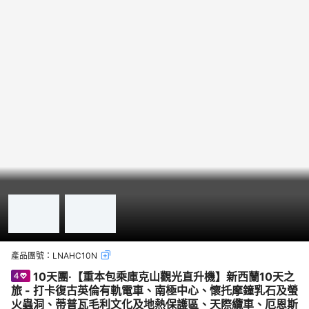
產品團號：
LNAHC10N
10天團·【重本包乘庫克山觀光直升機】新西蘭10天之
旅 - 打卡復古英倫有軌電車、南極中心、懷托摩鐘乳石及螢
火蟲洞、蒂普瓦毛利文化及地熱保護區、天際纜車、厄恩斯