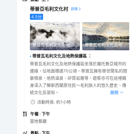
蒂普亞毛利文化村
4.5
分
蒂普瓦毛利文化及地熱保護區
蒂普瓦毛利文化及地熱保護區
蒂普瓦毛利文化及地熱保護區
：
蒂普瓦毛利文化及地熱保護區坐落於羅托魯亞城市的
邊緣，佔地面積達70公頃，蒂普瓦擁有舉世聞名的間
歇噴泉、地熱溫泉、矽質岩層等，遊客亦可在這裡親
身深入了解新西蘭原住民～毛利族人的悠久歷史、傳
統文化及習俗。
展開
活動時長: 約1小時
午餐
· 下午
當地餐廳
景點
· 下午