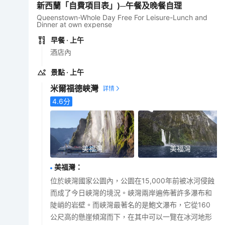
新西蘭「自費項目表」)─午餐及晚餐自理
Queenstown-Whole Day Free For Leisure-Lunch and
Dinner at own expense
早餐
· 上午
酒店內
景點
· 上午
米爾福德峽灣
4.6
分
美福灣
美福灣
美福灣
：
位於峽灣國家公園內，公園在15,000年前被冰河侵蝕
而成了今日峽灣的境況。峽灣兩岸遍佈著許多瀑布和
陡峭的岩壁。而峽灣最著名的是鮑文瀑布，它從160
公尺高的懸崖傾瀉而下，在其中可以一覽在冰河地形