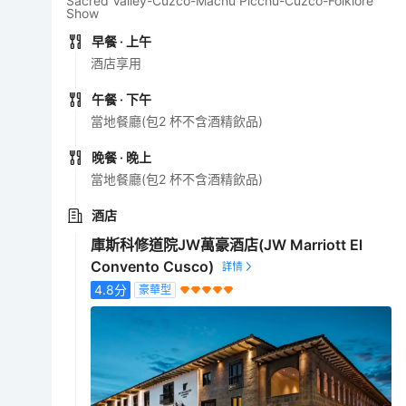
Sacred Valley-Cuzco-Machu Picchu-Cuzco-Folklore
Show
早餐
· 上午
酒店享用
午餐
· 下午
當地餐廳(包2 杯不含酒精飲品)
晚餐
· 晚上
當地餐廳(包2 杯不含酒精飲品)
酒店
庫斯科修道院JW萬豪酒店(JW Marriott El
Convento Cusco)
4.8
分
豪華型