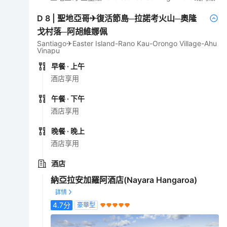
D
8
|
聖地亞哥✈復活節島─拉諾考火山─奧隆
戈村落─阿胡維娜佩
Santiago✈Easter Island-Rano Kau-Orongo Village-Ahu
Vinapu
早餐
· 上午
酒店享用
午餐
· 下午
酒店享用
晚餐
· 晚上
酒店享用
酒店
納亞拉安加羅阿酒店(Nayara Hangaroa)
4.7
分
豪華型