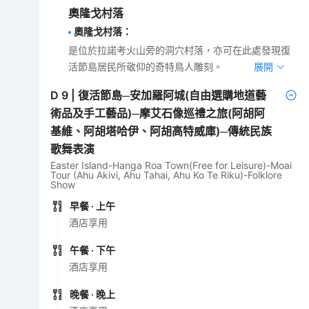
奧隆戈村落
奧隆戈村落
：
是位於拉諾考火山旁的洞穴村落，亦可在此處發現復
活節島居民所敬仰的奇特鳥人雕刻。
展開
D
9
|
復活節島─安加羅阿城(自由選購地道藝
術品及手工藝品)─摩艾石像巡禮之旅(阿胡阿
基維、阿胡塔哈伊、阿胡高特威庫)─傳統民族
歌舞表演
Easter Island-Hanga Roa Town(Free for Leisure)-Moai
Tour (Ahu Akivi, Ahu Tahai, Ahu Ko Te Riku)-Folklore
Show
早餐
· 上午
酒店享用
午餐
· 下午
酒店享用
晚餐
· 晚上