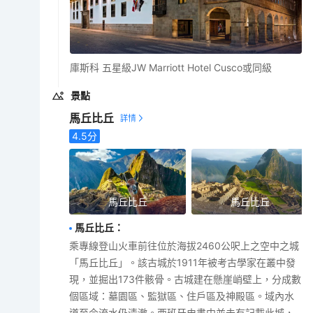
庫斯科 五星級JW Marriott Hotel Cusco或同級
景點
馬丘比丘
4.5
分
馬丘比丘
馬丘比丘
馬丘比丘
：
乘專線登山火車前往位於海拔2460公呎上之空中之城
「馬丘比丘」。該古城於1911年被考古學家在叢中發
現，並掘出173件骸骨。古城建在懸崖峭壁上，分成數
個區域：墓園區、監獄區、住戶區及神殿區。域內水
道至今流水仍清澈。西班牙史書中並未有記載此城，