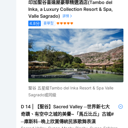
印加聖谷喜達屋豪華精選酒店(Tambo del
Inka, a Luxury Collection Resort & Spa,
Valle Sagrado)
4.8
分
豪華型
聖谷 五星級Tambo del Inka Resort & Spa Valle
Sagrado或同級
D
14
|
【聖谷】Sacred Valley ─世界新七大
奇蹟、有空中之城的美譽~「馬丘比丘」古城#
─庫斯科─晚上欣賞傳統民族歌舞表演