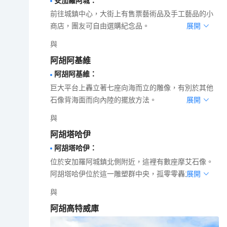
安加羅阿城
：
前往城鎮中心，大街上有售票藝術品及手工藝品的小
商店，團友可自由選購紀念品。
展開
與
阿胡阿基維
阿胡阿基維
：
巨大平台上轟立著七座向海而立的雕像，有別於其他
石像背海面而向內陸的擺放方法。
展開
與
阿胡塔哈伊
阿胡塔哈伊
：
位於安加羅阿城鎮北側附近，這裡有數座摩艾石像。
阿胡塔哈伊位於這一雕塑群中央，孤零零轟立著。
展開
與
阿胡高特威庫