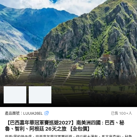
產品團號：
LUUIA26EL
已售
100+
人
【巴西嘉年華冠軍賽巡遊2027】南美洲四國 : 巴西、秘
魯、智利、阿根廷 26天之旅 【全包價】
巴西(里約熱內盧、巴西嘉年華冠軍賽巡遊、伊瓜蘇大瀑布、馬古高森林)、秘魯