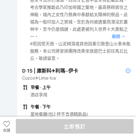
考古學家推斷此乃印加帝國之聖地，最高祭師居住之
神殿，城內之女性乃祭典中奉獻給太陽神的祭品。此
城為一般印加人之禁城，至於為何被遺棄而湮沒於叢
林中，至今仍是個謎，此處更被列入世界十大景點之
一。
展開
#若因受天雨、山泥傾瀉或其他因素引致登山火車未能
服務，本公司將安排團隊改乘坐旅遊巴士前往馬丘比
丘，敬請留意。
D
15
|
庫斯科✈利瑪─伊卡
Cuzco✈Lima-Ica
早餐
· 上午
酒店享用
午餐
· 下午
當地餐廳(包2 杯不含酒精飲品)
立即預訂
晚餐
· 晚上
收藏
酒店享用(包2 杯不含酒精飲品)