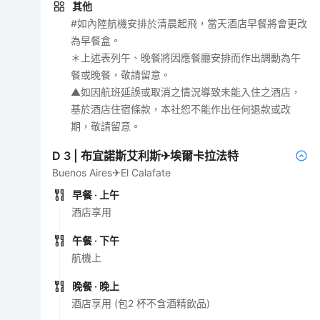
其他
#如內陸航機安排於清晨起飛，當天酒店早餐將會更改
為早餐盒。
＊上述表列午、晚餐將因應餐廳安排而作出調動為午
餐或晚餐，敬請留意。
▲如因航班延誤或取消之情況導致未能入住之酒店，
基於酒店住宿條款，本社恕不能作出任何退款或改
期，敬請留意。
D
3
|
布宜諾斯艾利斯✈埃爾卡拉法特
Buenos Aires✈El Calafate
早餐
· 上午
酒店享用
午餐
· 下午
航機上
晚餐
· 晚上
酒店享用 (包2 杯不含酒精飲品)