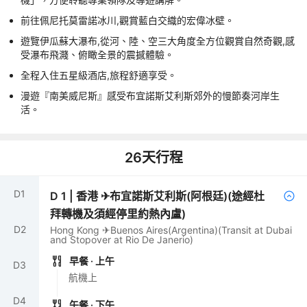
前往佩尼托莫雷諾冰川,觀賞藍白交織的宏偉冰壁。
遊覽伊瓜蘇大瀑布,從河、陸、空三大角度全方位觀賞自然奇觀,感
受瀑布飛濺、俯瞰全景的震撼體驗。
全程入住五星級酒店,旅程舒適享受。
漫遊『南美威尼斯』感受布宜諾斯艾利斯郊外的慢節奏河岸生
活。
26
天行程
D
1
D
1
|
香港 ✈布宜諾斯艾利斯(阿根廷)(途經杜
拜轉機及須經停里約熱內盧)
D
2
Hong Kong ✈Buenos Aires(Argentina)(Transit at Dubai
and Stopover at Rio De Janerio)
早餐
· 上午
D
3
航機上
D
4
午餐
· 下午