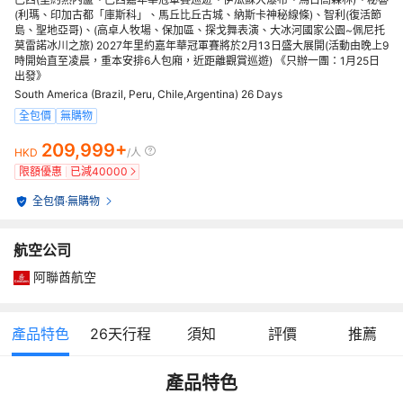
(利瑪、印加古都「庫斯科」、馬丘比丘古城、納斯卡神秘線條)、智利(復活節
島、聖地亞哥)、(高卓人牧場、保加區、探戈舞表演、大冰河國家公園~佩尼托
莫雷諾冰川之旅) 2027年里約嘉年華冠軍賽將於2月13日盛大展開(活動由晚上9
時開始直至凌晨，重本安排6人包廂，近距離觀賞巡遊) 《只辦一團：1月25日
出發》
South America (Brazil, Peru, Chile,Argentina) 26 Days
全包價
無購物
209,999+
HKD
/人
限額優惠
已減
40000
全包價
·
無購物
航空公司
阿聯酋航空
產品特色
26
天行程
須知
評價
推薦
產品特色