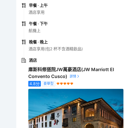
早餐
· 上午
酒店享用
午餐
· 下午
航機上
晚餐
· 晚上
酒店享用(包2 杯不含酒精飲品)
酒店
庫斯科修道院JW萬豪酒店(JW Marriott El
Convento Cusco)
4.8
分
豪華型