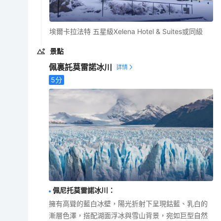
埃爾卡拉法特 五星級Xelena Hotel & Suites或同級
景點
佩裏託莫雷諾冰川
5
分
佩尼托莫雷諾冰川
：
擁有高聳的藍白冰壁，陽光折射下呈現鈷藍、乳白的
漸層色澤，搭配湖面浮冰與雪山背景，宛如巨型自然