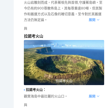
火山岩雕刻而成，代表著祖先與首領,守護著島嶼。至
今仍有約900尊散佈島上，其每尊重達80噸，但其製
作和搬運方式以及石像的確切意義，至今對於其搬運
方法仍無定論。
展開
與
拉諾考火山
拉諾考火山
拉諾考火山
：
觀賞海島中最壯麗的火山口。
展開
與