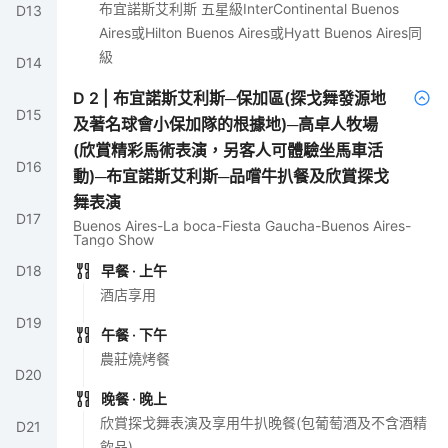
布宜諾斯艾利斯 五星級InterContinental Buenos
D
13
Aires或Hilton Buenos Aires或Hyatt Buenos Aires同
級
D
14
D
2
|
布宜諾斯艾利斯─保加區(探戈舞發源地
D
15
及著名球會小保加隊的根據地)─高卓人牧場
(欣賞精彩馬術表演，另客人可體驗坐馬車活
D
16
動)─布宜諾斯艾利斯─品嚐牛扒餐及欣賞探戈
舞表演
D
17
Buenos Aires-La boca-Fiesta Gaucha-Buenos Aires-
Tango Show
早餐
· 上午
D
18
酒店享用
D
19
午餐
· 下午
農莊燒烤餐
D
20
晚餐
· 晚上
欣賞探戈舞表演及享用牛扒晚餐(包葡萄酒及不含酒精
D
21
飲品)