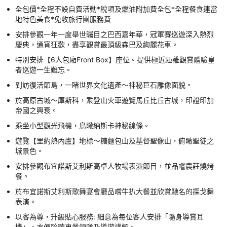
全包價*全程不設自費活動*稅項及燃油附加費全包*全程餐食連當
地特色美食*免收旅行團服務費
安排參觀一年一度舉世矚目之巴西嘉年華，冠軍賽巡遊深入熱烈
慶典，通宵狂歡，盡享觀賞最頂級森巴及絢麗花車。
特別安排【6人包廂Front Box】座位。提供極近距離觀賞體驗皇
者巡遊一生難忘。
到訪復活節島，一睹世界文化遺產～神秘巨石雕像面貌。
於高原古城～庫斯科，乘登山火車遊覽馬丘比丘古城，印證印加
帝國之興衰。
乘坐小型觀光飛機，鳥瞰納斯卡神秘線條。
遊覽【里約熱內盧】地標～糖麵包山及基督聖像山，俯瞰聖徒之
城景色。
安排參觀布宜諾斯艾利斯高卓人牧場表演節目，並品嚐農莊燒烤
餐。
於布宜諾斯艾利斯歌舞宴會廳品嚐牛扒大餐並欣賞馳名的探戈舞
表演。
以客為尊，升級貼心服務: 細意為每位客人安排「隨身導賞耳
機」，方便聆聽專業領隊及導遊講解。