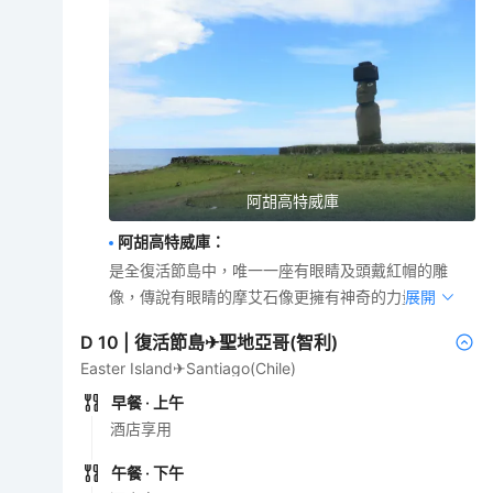
阿胡高特威庫
阿胡高特威庫
：
是全復活節島中，唯一一座有眼睛及頭戴紅帽的雕
像，傳說有眼睛的摩艾石像更擁有神奇的力量。
展開
D
10
|
復活節島✈聖地亞哥(智利)
Easter Island✈Santiago(Chile)
早餐
· 上午
酒店享用
午餐
· 下午