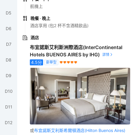
航機上
D
5
晚餐
· 晚上
酒店享用 (包2 杯不含酒精飲品)
D
6
酒店
D
7
布宜諾斯艾利斯洲際酒店(InterContinental
Hotels BUENOS AIRES by IHG)
D
8
4.5
分
豪華型
D
9
D
10
D
11
D
12
或
布宜諾斯艾利斯希爾頓酒店(Hilton Buenos Aires)