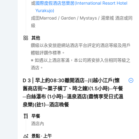
或
國際度假酒店悠樂居(International Resort Hotel
Yurakujo)
成田Marroad / Garden / Mystays / 湯樂城 酒店或同
級
其他
鑽級以永安旅遊網站酒店平台評定的酒店等級及用戶
體驗評鑽作標準。
※ 如遇以上酒店客滿，本公司將安排入住相同等級之
酒店。
D
3
|
早上約08:30離開酒店─川越小江戶(懷
舊商店街～菓子橫丁、時之鐘)(1.5小時)─午餐
─白絲瀑布 (1小時)─溫泉酒店(盡情享受日式溫
泉樂)(註1)─酒店晚餐
早餐
酒店內
景點
· 上午