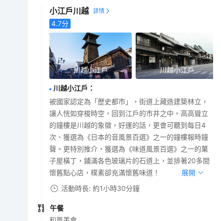
小江戶川越
4.7
分
川越小江戶
川越小江戶
川越小江戶
：
被國家認定為「歷史都市」，街道上藏造建築林立，
讓人恍如穿梭時空，回到江戶的市井之中。高高聳立
的鐘樓是川越的象徵，好運的話，更會可聽到每日4
次、獲選為《日本的音風景百選》之一的鐘樓報時鐘
聲。更特別推介，獲選為《味道風景百選》之一的菓
子屋橫丁，鋪滿各色玻璃片的石道上，並排著20多間
懷舊點心店，樸素卻充滿懷舊味道！
展開
活動時長: 約1小時30分鐘
午餐
和風美食