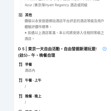
Azur /東京灣Hyatt Regency 酒店或同級
其他
鑽級以永安旅遊網站酒店平台評定的酒店等級及用戶
體驗評鑽作標準。
※ 如遇以上酒店客滿，本公司將安排入住相同等級之
酒店。
D
5
|
東京一天自由活動，自由發掘新潮玩意!
(註5)─ 午、晚餐自理
早餐
酒店內
午餐
· 上午
/
晚餐
· 晚上
/