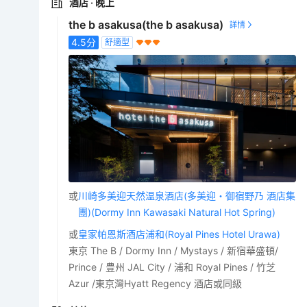
酒店
· 晚上
the b asakusa(the b asakusa)
4.5
分
舒適型
或
川崎多美迎天然温泉酒店(多美迎・御宿野乃 酒店集
團)(Dormy Inn Kawasaki Natural Hot Spring)
或
皇家帕恩斯酒店浦和(Royal Pines Hotel Urawa)
東京 The B / Dormy Inn / Mystays / 新宿華盛頓/
Prince / 豊州 JAL City / 浦和 Royal Pines / 竹芝
Azur /東京灣Hyatt Regency 酒店或同級