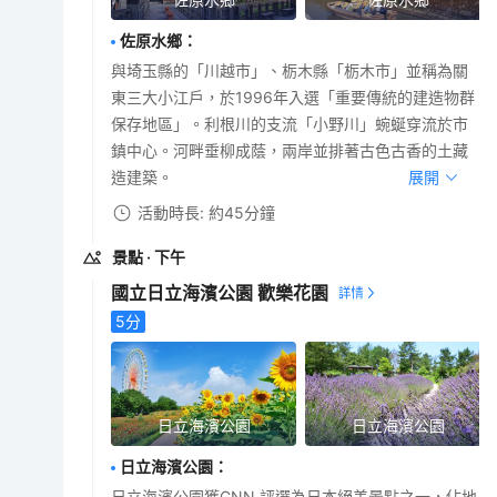
佐原水鄉
：
與埼玉縣的「川越市」、栃木縣「栃木市」並稱為關
東三大小江戶，於1996年入選「重要傳統的建造物群
保存地區」。利根川的支流「小野川」蜿蜒穿流於市
鎮中心。河畔垂柳成蔭，兩岸並排著古色古香的土藏
造建築。
展開
活動時長: 約45分鐘
景點
· 下午
國立日立海濱公園 歡樂花園
5
分
日立海濱公園
日立海濱公園
日立海濱公園
：
日立海濱公園獲CNN 評選為日本絕美景點之一，佔地