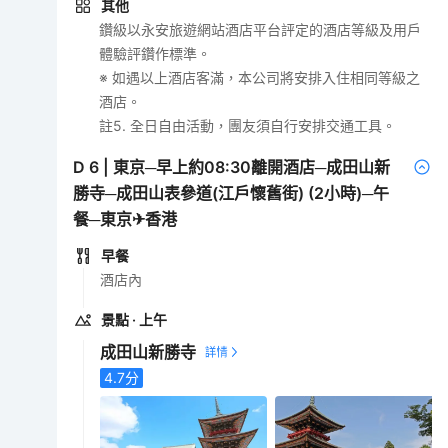
其他
鑽級以永安旅遊網站酒店平台評定的酒店等級及用戶
體驗評鑽作標準。
※ 如遇以上酒店客滿，本公司將安排入住相同等級之
酒店。
註5. 全日自由活動，團友須自行安排交通工具。
D
6
|
東京─早上約08:30離開酒店─成田山新
勝寺─成田山表參道(江戶懷舊街) (2小時)─午
餐─東京✈香港
早餐
酒店內
景點
· 上午
成田山新勝寺
4.7
分