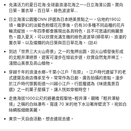
充滿活力的夏日花海:全球最浪漫花海之一~日立海濱公園，賞向
日葵、薰衣草、百日草、綠色波波草...
日立海濱公園獲CNN 評選為日本絕美景點之一，佔地約190公
頃。繼夢幻的淡藍色粉蝶花花季後，仍有30多種不同品種的花卉
輪流綻放，一年四季都會展現出各具特色，且不可思議的絢麗景
色。踏入夏天，可以欣賞充滿生機的綠色波波草(掃帚草)、浪漫的
薰衣草、以及燦爛的向日葵與百日草花海。 (註4)
到訪「世界三大火山奇景」之一的鬼押出園，因火山噴發後形成
的北輕井澤絕景，遊客可漫步在熔岩步道，欣賞自然鬼斧神工、
淺間山美景及高山植物。
穿越千年的浪漫水鄉~千葉小江戶「佐原」，江戶時代遺留下的老
式建築及商店傳承至今，常常作為日劇、廣告拍攝的景點。漫步
於江戶時代懷舊街道～川越小江戶，行逛獲選為《味道風景百
選》之一的菓子屋橫丁，讓人恍如穿梭時空！
走進海拔1000公尺的避暑度假聖地~輕井澤，親睹「輕井澤秘
境」之稱的白絲瀑布，寬達 70 米的地下水沿著岸壁流下，宛如白
絲綢般細緻美麗。
東京一天自由活動，想去邊就去邊。