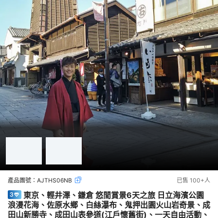
產品團號：
AJTHS06NB
已售
100+
人
東京、輕井澤、鎌倉 悠閒賞景6天之旅 日立海濱公園
浪漫花海、佐原水鄉、白絲瀑布、鬼押出園火山岩奇景、成
田山新勝寺、成田山表參道(江戶懷舊街)、一天自由活動、