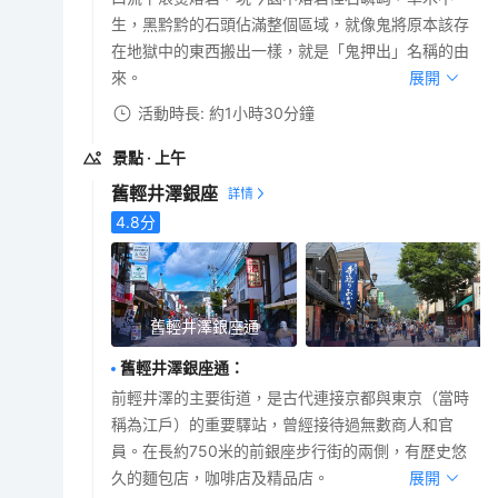
生，黑黔黔的石頭佔滿整個區域，就像鬼將原本該存
在地獄中的東西搬出一樣，就是「鬼押出」名稱的由
來。
展開
活動時長: 約1小時30分鐘
景點
· 上午
舊輕井澤銀座
4.8
分
舊輕井澤銀座通
舊輕井澤銀座通
：
前輕井澤的主要街道，是古代連接京都與東京（當時
稱為江戶）的重要驛站，曾經接待過無數商人和官
員。在長約750米的前銀座步行街的兩側，有歷史悠
久的麵包店，咖啡店及精品店。
展開