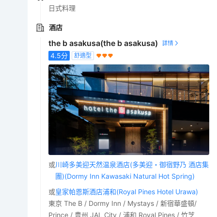
日式料理
酒店
the b asakusa(the b asakusa)
4.5
分
舒適型
或
川崎多美迎天然温泉酒店(多美迎・御宿野乃 酒店集
團)(Dormy Inn Kawasaki Natural Hot Spring)
或
皇家帕恩斯酒店浦和(Royal Pines Hotel Urawa)
東京 The B / Dormy Inn / Mystays / 新宿華盛頓/
Prince / 豊州 JAL City / 浦和 Royal Pines / 竹芝