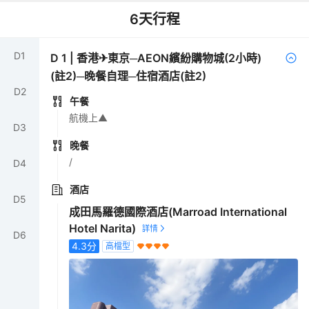
6
天行程
D
1
D
1
|
香港✈東京─AEON繽紛購物城(2小時)
(註2)─晚餐自理─住宿酒店(註2)
D
2
午餐
航機上▲
D
3
晚餐
/
D
4
酒店
D
5
成田馬羅德國際酒店(Marroad International
Hotel Narita)
D
6
4.3
分
高檔型