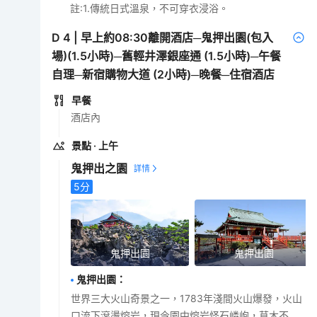
註:1.傳統日式溫泉，不可穿衣浸浴。
D
4
|
早上約08:30離開酒店─鬼押出園(包入
場)(1.5小時)─舊輕井澤銀座通 (1.5小時)─午餐
自理─新宿購物大道 (2小時)─晚餐─住宿酒店
早餐
酒店內
景點
· 上午
鬼押出之園
5
分
鬼押出園
鬼押出園
鬼押出園
：
世界三大火山奇景之一，1783年淺間火山爆發，火山
口流下滾燙熔岩，現今園中熔岩怪石嶙峋，草木不