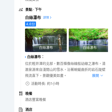
景點
· 下午
白絲瀑布
4.6
分
白絲瀑布
白絲瀑布
白絲瀑布
：
位於輕井澤的北部，數百條像絲線般幼線之瀑布，清
澈泉源來自淺間山的雪水，沿著蜿蜒曲折的岩石陡壁
飛流直下，景觀優美如畫。
展開
活動時長: 約1小時
晚餐
酒店豐富晚餐
酒店