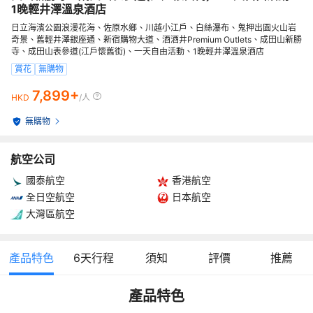
1晚輕井澤溫泉酒店
日立海濱公園浪漫花海、佐原水鄉、川越小江戶、白絲瀑布、鬼押出園火山岩
奇景、舊輕井澤銀座通、新宿購物大道、酒酒井Premium Outlets、成田山新勝
寺、成田山表參道(江戶懷舊街)、一天自由活動、1晚輕井澤溫泉酒店
賞花
無購物
7,899+
HKD
/人
無購物
航空公司
國泰航空
香港航空
全日空航空
日本航空
大灣區航空
產品特色
6
天行程
須知
評價
推薦
產品特色