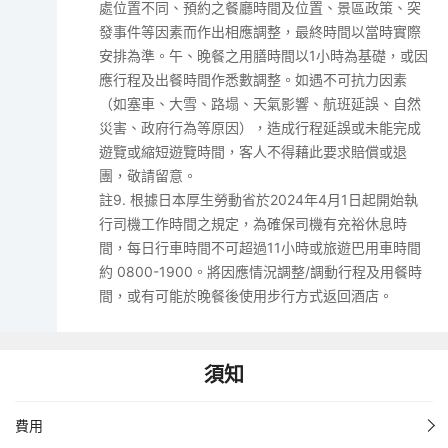
處位置不同、預約之餐廳時間及位置、景區政策、突
發事件等因素而作出相應調整，最終時間以當時實際
安排為準。午、晚餐之用膳時間以1小時為基礎，或因
應行程及出餐時間作悉數調整。如遇不可抗力因素
（如塞車、大雪、路塌、天氣影響、航班延誤、自然
災害、政府行為等原因），造成行程延誤或未能完成
遊覽或縮短遊覽時間，客人不得藉此要求賠償或退
團，敬請留意。
註9. 根據日本厚生勞動省於2024年4月1日起開始執
行司機工作時間之規定，為確保司機有充裕休息時
間，每日行車時間不可超過11小時或旅遊巴用車時間
約 0800-1900。將因應情況調整/調動行程及用餐時
間，或有可能於晚餐後使用步行方式返回酒店。
須知
費用