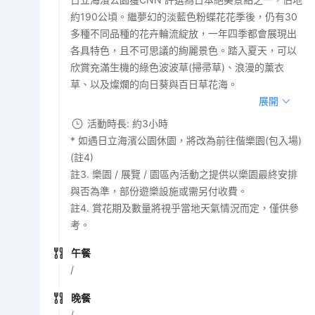
約190公頃。繼夢幻的淡藍色粉蝶花花季後，仍有30
多種不同品種的花卉輪流綻放，一年四季都會展現出
各具特色，且不可思議的絢麗景色。踏入夏天，可以
欣賞充滿生機的綠色波波草(掃帚草)、浪漫的薰衣
草、以及燦爛的向日葵與百日草花海。
展開
活動時長: 約3小時
* 如遇日立海濱公園休園，將改為前往偕樂園(包入場)
(註4)
註3. 樂園 / 展覽 / 園區內活動之提供以樂園最終安排
與否為準，部份遊樂設施或需另付收費。
註4. 賞花期及數量將視乎當地天氣情況而定，僅供參
考。
午餐
/
晚餐
/