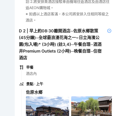
註:2.將安排乘酒店接駁車由機場往返酒店及由酒店往
返AEON購物城。
※ 如遇以上酒店客滿，本公司將安排入住相同等級之
酒店。
D
2
|
早上約08:30離開酒店─佐原水鄉散策
(45分鐘)─全球最浪漫花海之一~日立海濱公
園(包入場)* (3小時) (註3,4)─午餐自理─酒酒
井Premium Outlets (2小時)─晚餐自理─住宿
酒店
早餐
酒店內
景點
· 上午
佐原水鄉
佐原水鄉
佐原水鄉