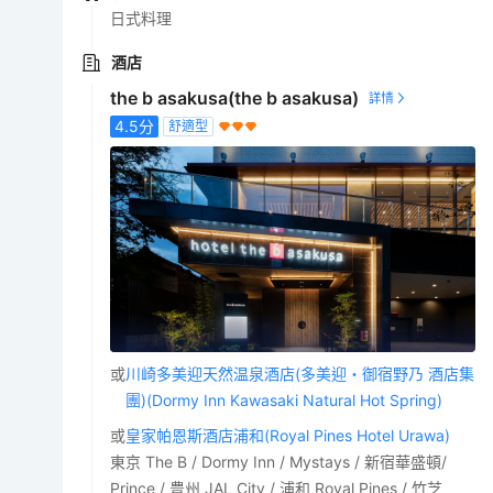
日式料理
酒店
the b asakusa(the b asakusa)
4.5
分
舒適型
或
川崎多美迎天然温泉酒店(多美迎・御宿野乃 酒店集
團)(Dormy Inn Kawasaki Natural Hot Spring)
或
皇家帕恩斯酒店浦和(Royal Pines Hotel Urawa)
東京 The B / Dormy Inn / Mystays / 新宿華盛頓/
Prince / 豊州 JAL City / 浦和 Royal Pines / 竹芝