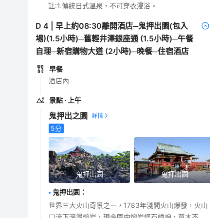
註:1.傳統日式溫泉，不可穿衣浸浴。
D
4
|
早上約08:30離開酒店─鬼押出園(包入
場)(1.5小時)─舊輕井澤銀座通 (1.5小時)─午餐
自理─新宿購物大道 (2小時)─晚餐─住宿酒店
早餐
酒店內
景點
· 上午
鬼押出之園
5
分
鬼押出園
鬼押出園
鬼押出園
：
世界三大火山奇景之一，1783年淺間火山爆發，火山
口流下滾燙熔岩，現今園中熔岩怪石嶙峋，草木不