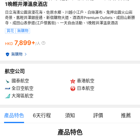
1晚輕井澤溫泉酒店
日立海濱公園浪漫花海、佐原水鄉、川越小江戶、白絲瀑布、鬼押出園火山岩
奇景、舊輕井澤銀座通、新宿購物大道、酒酒井Premium Outlets、成田山新勝
寺、成田山表參道(江戶懷舊街)、一天自由活動、1晚輕井澤溫泉酒店
賞花
無購物
7,899+
HKD
/人
無購物
航空公司
國泰航空
香港航空
全日空航空
日本航空
大灣區航空
產品特色
6
天行程
須知
評價
推薦
產品特色