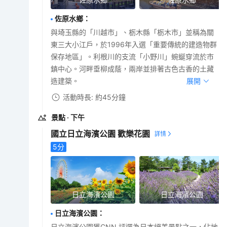
佐原水鄉
：
與埼玉縣的「川越市」、栃木縣「栃木市」並稱為關
東三大小江戶，於1996年入選「重要傳統的建造物群
保存地區」。利根川的支流「小野川」蜿蜒穿流於市
鎮中心。河畔垂柳成蔭，兩岸並排著古色古香的土藏
造建築。
展開
活動時長: 約45分鐘
景點
· 下午
國立日立海濱公園 歡樂花園
5
分
日立海濱公園
日立海濱公園
日立海濱公園
：
日立海濱公園獲CNN 評選為日本絕美景點之一，佔地