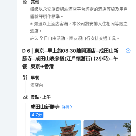
其他
鑽級以永安旅遊網站酒店平台評定的酒店等級及用戶
體驗評鑽作標準。
※ 如遇以上酒店客滿，本公司將安排入住相同等級之
酒店。
註5. 全日自由活動，團友須自行安排交通工具。
D
6
|
東京─早上約08:30離開酒店─成田山新
勝寺─成田山表參道(江戶懷舊街) (2小時)─午
餐─東京✈香港
早餐
酒店內
景點
· 上午
成田山新勝寺
4.7
分