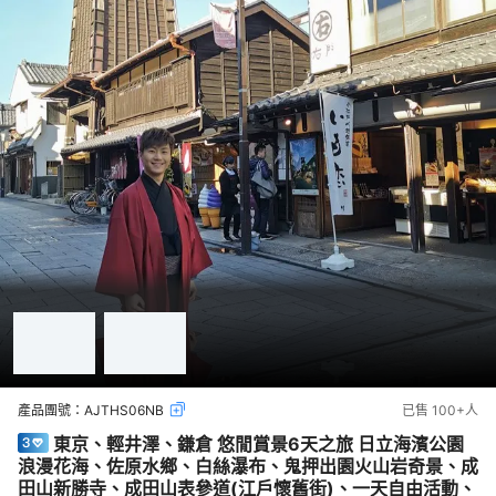
產品團號：
AJTHS06NB
已售
100+
人
東京、輕井澤、鎌倉 悠閒賞景6天之旅 日立海濱公園
浪漫花海、佐原水鄉、白絲瀑布、鬼押出園火山岩奇景、成
田山新勝寺、成田山表參道(江戶懷舊街)、一天自由活動、