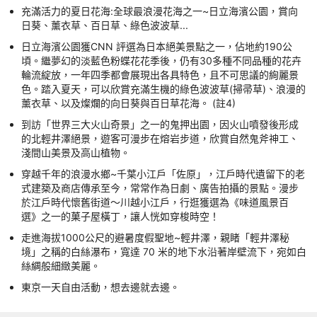
充滿活力的夏日花海:全球最浪漫花海之一~日立海濱公園，賞向
日葵、薰衣草、百日草、綠色波波草...
日立海濱公園獲CNN 評選為日本絕美景點之一，佔地約190公
頃。繼夢幻的淡藍色粉蝶花花季後，仍有30多種不同品種的花卉
輪流綻放，一年四季都會展現出各具特色，且不可思議的絢麗景
色。踏入夏天，可以欣賞充滿生機的綠色波波草(掃帚草)、浪漫的
薰衣草、以及燦爛的向日葵與百日草花海。 (註4)
到訪「世界三大火山奇景」之一的鬼押出園，因火山噴發後形成
的北輕井澤絕景，遊客可漫步在熔岩步道，欣賞自然鬼斧神工、
淺間山美景及高山植物。
穿越千年的浪漫水鄉~千葉小江戶「佐原」，江戶時代遺留下的老
式建築及商店傳承至今，常常作為日劇、廣告拍攝的景點。漫步
於江戶時代懷舊街道～川越小江戶，行逛獲選為《味道風景百
選》之一的菓子屋橫丁，讓人恍如穿梭時空！
走進海拔1000公尺的避暑度假聖地~輕井澤，親睹「輕井澤秘
境」之稱的白絲瀑布，寬達 70 米的地下水沿著岸壁流下，宛如白
絲綢般細緻美麗。
東京一天自由活動，想去邊就去邊。