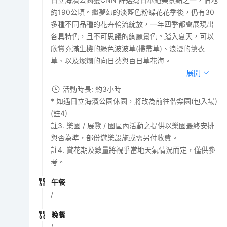
約190公頃。繼夢幻的淡藍色粉蝶花花季後，仍有30
多種不同品種的花卉輪流綻放，一年四季都會展現出
各具特色，且不可思議的絢麗景色。踏入夏天，可以
欣賞充滿生機的綠色波波草(掃帚草)、浪漫的薰衣
草、以及燦爛的向日葵與百日草花海。
展開
活動時長: 約3小時
* 如遇日立海濱公園休園，將改為前往偕樂園(包入場)
(註4)
註3. 樂園 / 展覽 / 園區內活動之提供以樂園最終安排
與否為準，部份遊樂設施或需另付收費。
註4. 賞花期及數量將視乎當地天氣情況而定，僅供參
考。
午餐
/
晚餐
/