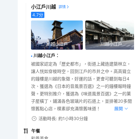
小江戶川越
4.7
分
川越小江戶
川越小江戶
川越小江戶
：
被國家認定為「歷史都市」，街道上藏造建築林立，
讓人恍如穿梭時空，回到江戶的市井之中。高高聳立
的鐘樓是川越的象徵，好運的話，更會可聽到每日4
次、獲選為《日本的音風景百選》之一的鐘樓報時鐘
聲。更特別推介，獲選為《味道風景百選》之一的菓
子屋橫丁，鋪滿各色玻璃片的石道上，並排著20多間
懷舊點心店，樸素卻充滿懷舊味道！
展開
活動時長: 約1小時30分鐘
午餐
和風美食