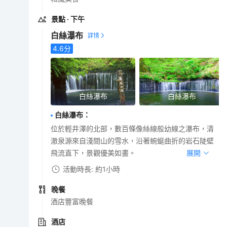
景點
· 下午
白絲瀑布
4.6
分
白絲瀑布
白絲瀑布
白絲瀑布
：
位於輕井澤的北部，數百條像絲線般幼線之瀑布，清
澈泉源來自淺間山的雪水，沿著蜿蜒曲折的岩石陡壁
飛流直下，景觀優美如畫。
展開
活動時長: 約1小時
晚餐
酒店豐富晚餐
酒店