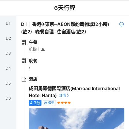
6
天行程
D
1
D
1
|
香港✈東京─AEON繽紛購物城(2小時)
(註2)─晚餐自理─住宿酒店(註2)
D
2
午餐
航機上▲
D
3
晚餐
/
D
4
酒店
D
5
成田馬羅德國際酒店(Marroad International
Hotel Narita)
D
6
4.3
分
高檔型