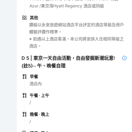
Azur /東京灣Hyatt Regency 酒店或同級
其他
鑽級以永安旅遊網站酒店平台評定的酒店等級及用戶
體驗評鑽作標準。
※ 如遇以上酒店客滿，本公司將安排入住相同等級之
酒店。
D
5
|
東京一天自由活動，自由發掘新潮玩意!
(註5)─ 午、晚餐自理
早餐
酒店內
午餐
· 上午
/
晚餐
· 晚上
/