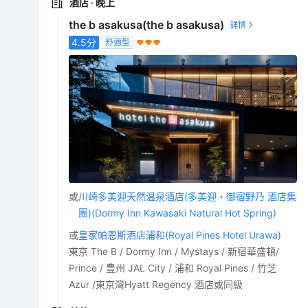
酒店
· 晚上
the b asakusa(the b asakusa)
4.5
分
舒適型
或
川崎多美迎天然温泉酒店(多美迎・御宿野乃 酒店集
團)(Dormy Inn Kawasaki Natural Hot Spring)
或
皇家帕恩斯酒店浦和(Royal Pines Hotel Urawa)
東京 The B / Dormy Inn / Mystays / 新宿華盛頓/
Prince / 豊州 JAL City / 浦和 Royal Pines / 竹芝
Azur /東京灣Hyatt Regency 酒店或同級