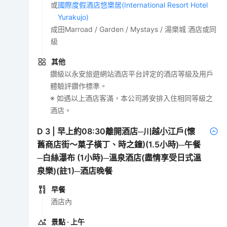
或
國際度假酒店悠樂居(International Resort Hotel
Yurakujo)
成田Marroad / Garden / Mystays / 湯樂城 酒店或同
級
其他
鑽級以永安旅遊網站酒店平台評定的酒店等級及用戶
體驗評鑽作標準。
※ 如遇以上酒店客滿，本公司將安排入住相同等級之
酒店。
D
3
|
早上約08:30離開酒店─川越小江戶(懷
舊商店街～菓子橫丁、時之鐘)(1.5小時)─午餐
─白絲瀑布 (1小時)─溫泉酒店(盡情享受日式溫
泉樂)(註1)─酒店晚餐
早餐
酒店內
景點
· 上午