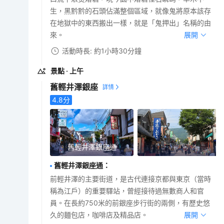
生，黑黔黔的石頭佔滿整個區域，就像鬼將原本該存
在地獄中的東西搬出一樣，就是「鬼押出」名稱的由
來。
展開
活動時長: 約1小時30分鐘
景點
· 上午
舊輕井澤銀座
4.8
分
舊輕井澤銀座通
舊輕井澤銀座通
：
前輕井澤的主要街道，是古代連接京都與東京（當時
稱為江戶）的重要驛站，曾經接待過無數商人和官
員。在長約750米的前銀座步行街的兩側，有歷史悠
久的麵包店，咖啡店及精品店。
展開