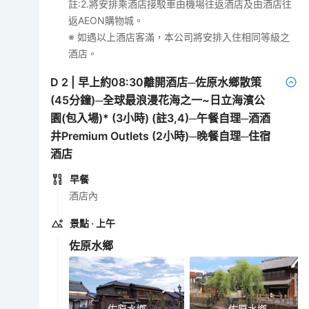
註:2.將安排乘酒店接駁車由機場往返酒店及由酒店往
返AEON購物城。
※ 如遇以上酒店客滿，本公司將安排入住相同等級之
酒店。
D
2
|
早上約08:30離開酒店─佐原水鄉散策
(45分鐘)─全球最浪漫花海之一~日立海濱公
園(包入場)* (3小時) (註3,4)─午餐自理─酒酒
井Premium Outlets (2小時)─晚餐自理─住宿
酒店
早餐
酒店內
景點
· 上午
佐原水鄉
佐原水鄉
佐原水鄉