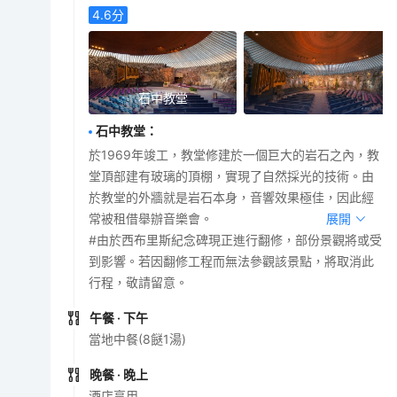
4.6
分
石中教堂
石中教堂
：
於1969年竣工，教堂修建於一個巨大的岩石之內，教
堂頂部建有玻璃的頂棚，實現了自然採光的技術。由
於教堂的外牆就是岩石本身，音響效果極佳，因此經
常被租借舉辦音樂會。
展開
#由於西布里斯紀念碑現正進行翻修，部份景觀將或受
到影響。若因翻修工程而無法參觀該景點，將取消此
行程，敬請留意。
午餐
· 下午
當地中餐(8餸1湯)
晚餐
· 晚上
酒店享用