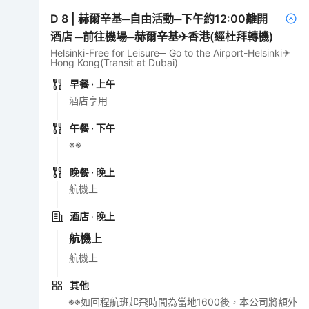
D
8
|
赫爾辛基─自由活動─下午約12:00離開
酒店 ─前往機場─赫爾辛基✈香港(經杜拜轉機)
Helsinki-Free for Leisure─ Go to the Airport-Helsinki✈
Hong Kong(Transit at Dubai)
早餐
· 上午
酒店享用
午餐
· 下午
※※
晚餐
· 晚上
航機上
酒店
· 晚上
航機上
航機上
其他
※※如回程航班起飛時間為當地1600後，本公司將額外