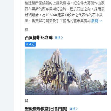
格建築所圍繞著的上議院廣場、紀念偉大芬蘭作曲家
西布里斯的西布里斯紀念碑、建於石崖之內，採用最
新穎設計，為1969年建築師設計之代表作的石中教
堂、售賣鮮花蔬果及手工藝品的舊市集廣場。
展開
與
西貝柳斯紀念碑
4.4
分
與
聖殿廣場教堂
(已含門票)