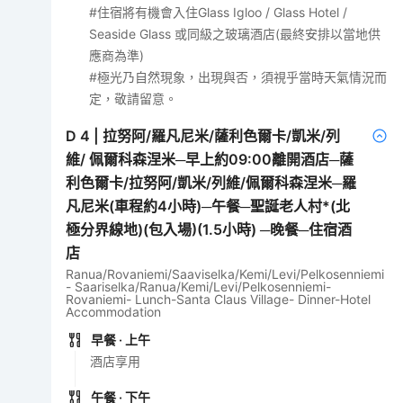
#住宿將有機會入住Glass Igloo / Glass Hotel /
Seaside Glass 或同級之玻璃酒店(最終安排以當地供
應商為準)
#極光乃自然現象，出現與否，須視乎當時天氣情況而
定，敬請留意。
D
4
|
拉努阿/羅凡尼米/薩利色爾卡/凱米/列
維/ 佩爾科森涅米─早上約09:00離開酒店─薩
利色爾卡/拉努阿/凱米/列維/佩爾科森涅米─羅
凡尼米(車程約4小時)─午餐─聖誕老人村*(北
極分界線地)(包入場)(1.5小時) ─晚餐─住宿酒
店
Ranua/Rovaniemi/Saaviselka/Kemi/Levi/Pelkosenniemi
- Saariselka/Ranua/Kemi/Levi/Pelkosenniemi-
Rovaniemi- Lunch-Santa Claus Village- Dinner-Hotel
Accommodation
早餐
· 上午
酒店享用
午餐
· 下午