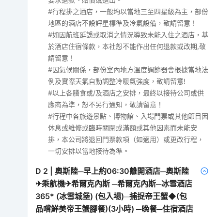
#行程排之酒店，一般均以當地三至四星級為主，部份
地區的酒店不設評星標準及冷氣設備，敬請留意！
#如因航班延誤或取消之情況導致未能入住之酒店，基
於酒店住宿條款，本社恕不能作出任何退款或改期,敬
請留意！
#因氣候關係，部份室內地方溫度調節器會根據當地法
例及實際天氣自動調整冷暖氣強度，敬請留意!
#以上各膳食或/及酒店之安排，最終以接待公司或供
應商為準，恕不另行通知，敬請留意！
#行程中各旅遊景點、博物館、入場門票或其他節目因
休息或維修或臨時關閉或滿額或其他因素而未能安
排，本公司將退回門票款項（如適用）或更改行程，
一切安排以當地接待為準。
D
2
|
奧斯陸─早上約06:30離開酒店─奧斯陸
✈乘航機✈希爾克內斯 ─希爾克內斯─冰雪酒店
365* (冰雪城堡) (包入場)─捕捉帝王蟹◆(包
品嚐鮮美帝王蟹腳餐)(3小時) ─晚餐─住宿酒店