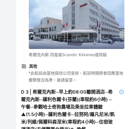
希爾克內斯 四星級Scandic Kirkenes或同級
其他
*此航段由當地接待公司安排，航班時間將會因應當地
實際情況為準，敬請留意。
D
3
|
希爾克內斯─早上約08:00離開酒店─希
爾克內斯─薩利色爾卡(芬蘭)(車程約6小時) ─
午餐─參觀哈士奇狗農場及乘坐拉車體驗
▲(1.5小時)─薩利色爾卡─拉努阿/羅凡尼米/凱
米/列維/佩爾科森涅米(車程約4小時)─住宿玻