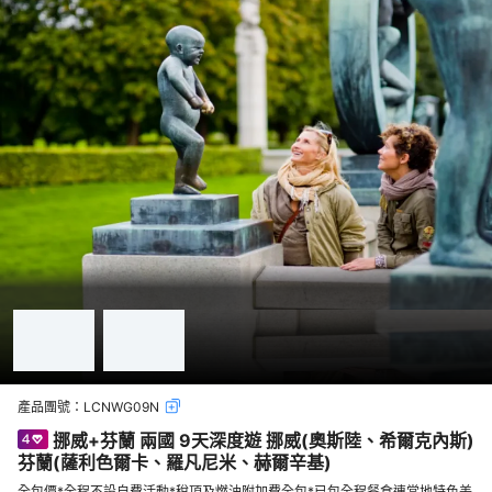
產品團號：
LCNWG09N
挪威+芬蘭 兩國 9天深度遊 挪威(奧斯陸、希爾克內斯)
芬蘭(薩利色爾卡、羅凡尼米、赫爾辛基)
全包價*全程不設自費活動*稅項及燃油附加費全包*已包全程餐食連當地特色美