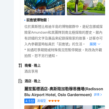
前進號博物館
前進號博物館
：
位於奧斯陸比格迪半島的博物館群中，是紀念挪威探
險家Amundsen和其團隊到南北極探險的歷史。館內
有詳細的文字及展品來紀錄探險家的故事，訪客亦可
入內參觀當時船員於「前進號」的生活。
展開
* 如遇旺季期間或特殊情況而暫停開放，則改為外觀
拍照，恕不另行通知。
晚餐
· 晚上
酒店享用
酒店
· 晚上
麗笙藍標酒店-奧斯陸加勒穆恩機場(Radisson
Blu Airport Hotel, Oslo Gardermoen)
4.5
分
高檔型