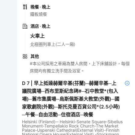
晚餐
· 晚上
鐵板燒餐
酒店
· 晚上
火車上
北極圈列車上(二人一廂)
其他
#本公司採用之車廂為雙人房間，上下床舖設計，每個
房間均有獨立洗手間及浴室。
D
7
|
早上抵達赫爾辛基(芬蘭)─赫爾辛基─上
議院廣場─西布里斯紀念碑#─石中教堂*(包入
場)─舊市集廣場─烏斯佩斯基大教堂(外觀)─國
家歌劇院(外觀)─斯托克曼百貨公司*(2.5小時)
─午餐─自由活動─住宿酒店─晚餐
Helsinki (Finland)─ Helsinki-Senate Square-Sibelius
Monument-Tempellakio Rock Church-The Market
Palace-Uspenski Cathedral(External Visit)-Finnish
National Opera House(External Visit) -Stockmann