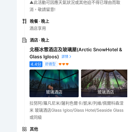
▲此活動可因應天氣狀況或其他迫不得已理由而取
消，敬請留意!
晚餐
· 晚上
酒店享用
酒店
· 晚上
北極冰雪酒店及玻璃屋(Arctic SnowHotel &
Glass Igloos)
4.4
分
舒適型
玻璃酒店
玻璃酒店
拉努阿/羅凡尼米/薩利色爾卡/凱米/列維/佩爾科森涅
米 玻璃酒店Glass Igloo/Glass Hotel/Seaside Glass
或同級
其他