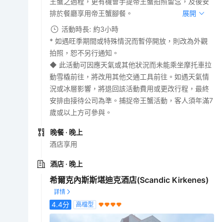
王蟹之過程，更有機會手提帝王蟹拍照留念，及後安
排於餐廳享用帝王蟹腳餐。
展開
活動時長: 約3小時
* 如遇旺季期間或特殊情況而暫停開放，則改為外觀
拍照，恕不另行通知。
◆ 此活動可因應天氣或其他狀況而未能乘坐摩托車拉
動雪橇前往，將改用其他交通工具前往。如遇天氣情
況或冰層影響，將退回該活動費用或更改行程，最終
安排由接待公司為準。捕捉帝王蟹活動，客人須年滿7
歲或以上方可參與。
晚餐
· 晚上
酒店享用
酒店
· 晚上
希爾克內斯斯堪迪克酒店(Scandic Kirkenes)
4.4
分
高檔型