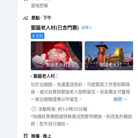
當地西餐
景點
· 下午
聖誕老人村
(已含門票)
4.5
分
聖誕老人村
聖誕老人村
聖誕老人村
：
位於北極圈，充滿童話色彩，可遊覽其工作室和郵政
局，或可自費與聖誕老人拍照留念。另各團友可獲得
一張北極圈證書以作留念。
展開
活動時長: 約1小時30分鐘
*如遇旺季期間或特殊情況而暫停開放，則改為外觀拍
照，恕不另行通知。
晚餐
· 晚上