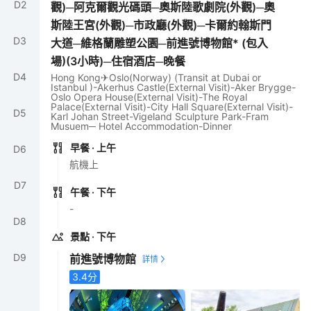
D
2
觀)─阿克爾觀光碼頭─奧斯陸歌劇院(外觀)─奧
斯陸王宮(外觀)─市政廳(外觀)─卡爾約翰斯門
D
3
大道─維格蘭雕塑公園─前進號博物館* (包入
場)(3小時)─住宿酒店─晚餐
D
4
Hong Kong✈Oslo(Norway) (Transit at Dubai or
Istanbul )-Akerhus Castle(External Visit)-Aker Brygge-
Oslo Opera House(External Visit)-The Royal
Palace(External Visit)-City Hall Square(External Visit)-
D
5
Karl Johan Street-Vigeland Sculpture Park-Fram
Musuem─ Hotel Accommodation-Dinner
早餐
· 上午
D
6
航機上
D
7
午餐
· 下午
-
D
8
景點
· 下午
D
9
前進號博物館
3.4
分