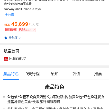
食*免收旅行團服務費
Norway and Finland 9Days
全包價
45,699+
HKD
/人
限額優惠
已減
3300
全包價
航空公司
阿聯酋航空
產品特色
9
天行程
須知
評價
推薦
產品特色
全包價*全程不設自費活動*稅項及燃油附加費全包*已包全程餐食
連當地特色美食*免收旅行團服務費
前往挪威北部 ~ 帝王蟹的捕捉地，參與帝王蟹捕捉之旅，及後安