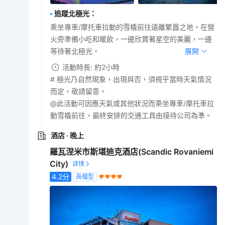
追蹤北極光
：
乘坐專車/摩托車拉動的雪橇前往遠離繁囂之地，在營
火旁準備小吃和暖飲，一邊欣賞著星空的美麗，一邊
等待著北極光。
展開
活動時長: 約2小時
# 極光乃自然現象，出現與否，須視乎當時天氣情況
而定，敬請留意。
@此活動可因應天氣或其他狀況而乘坐專車/摩托車拉
動雪橇前往，最終安排的交通工具由接待公司為準。
酒店
· 晚上
羅瓦涅米市斯堪迪克酒店(Scandic Rovaniemi
City)
4.2
分
高檔型