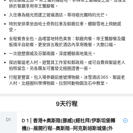
排於餐廳享用帝王蟹腳餐。
入住專為極光而建之玻璃酒店，等待極光獨特的光芒。
特別安排乘坐由哈士奇狗拉車及馴鹿拉車，體驗雪地上飛馳感
受。
全程餐食全包，品嚐當地特色美食：馴鹿肉餐、帝王蟹腳餐及鐵
板燒半自助餐，更安排五晚於酒店內享用晚餐，大飽口福。
一次遊歷挪威及芬蘭兩國，深度體驗兩地風光。
探訪聖誕老人村，遊覽其工作室和郵政局，或可自費與聖誕老人
拍照留念，另各團友可獲發北極圈證書一張。
行程更豐富，包入場參觀前進號博物館、冰雪酒店365、聖誕老
人村、北極圈科學博物館、拉努阿動物園及石中教堂。
9
天行程
D
1
D
1
|
香港✈奧斯陸(挪威)(經杜拜/伊斯坦堡轉
機))─展開行程─奧斯陸─阿克斯胡斯城堡(外