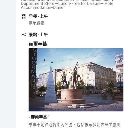
Department Store ─Lunch-Free for Leisure─ Hotel
Accommodation-Dinner
早餐
· 上午
當地餐廳
景點
· 上午
赫爾辛基
赫爾辛基
赫爾辛基
：
乘專車前往遊覽市內名勝，包括被眾多新古典主義風