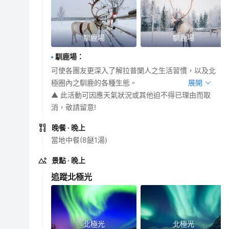
馴鹿場
馴鹿場
馴鹿場
：
可使各團友更深入了解拉普闌人之生活習慣，以及北
極圈內之馴鹿的各種生態。
展開
▲ 此活動可因應天氣狀況或其他迫不得已理由而取
消，敬請留意!
晚餐
· 晚上
當地中餐(8餸1湯)
景點
· 晚上
追蹤北極光
北極光
北極光