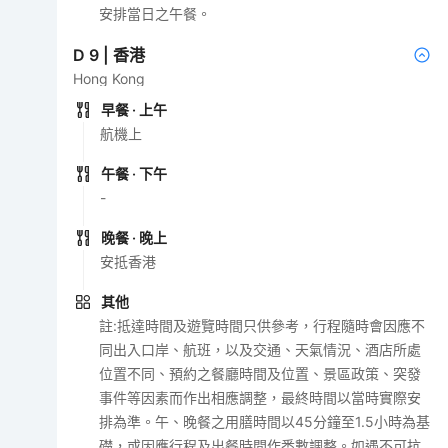
安排當日之午餐。
D
9
|
香港
Hong Kong
早餐
· 上午
航機上
午餐
· 下午
-
晚餐
· 晚上
安抵香港
其他
註:抵達時間及遊覽時間只供參考，行程隨時會因應不
同出入口岸、航班，以及交通、天氣情況、酒店所處
位置不同、預約之餐廳時間及位置、景區政策、突發
事件等因素而作出相應調整，最終時間以當時實際安
排為準。午、晚餐之用膳時間以45分鐘至1.5小時為基
礎，或因應行程及出餐時間作悉數調整。如遇不可抗