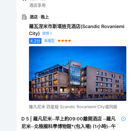
酒店享用
酒店
· 晚上
羅瓦涅米市斯堪迪克酒店(Scandic Rovaniemi
City)
4.2
分
高檔型
羅凡尼米 四星級 Scandic Rovaniemi City或同級
D
5
|
羅凡尼米─早上約09:00離開酒店 ─羅凡
尼米─北極圈科學博物館*(包入場) (1小時)─午