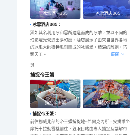
冰雪酒店365
冰雪酒店365
冰雪酒店365
：
猶如其名利用冰和雪所建造而成的冰雕，並以不同的
幻影燈光營造出夢幻感。酒店展示了由來自世界各地
的冰雕大師獨特雕刻而成的冰城堡，精湛的雕刻，巧
奪天工。
展開
與
捕捉帝王蟹
捕捉帝王蟹
捕捉帝王蟹
捕捉帝王蟹
：
前往挪威北部的帝王蟹捕捉地~希爾克內斯，安排乘坐
摩托車拉動雪橇前往，親眼目睹由專人捕捉及講解帝