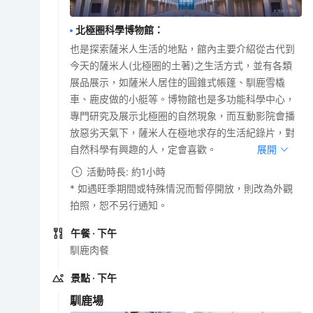
北極圈科學博物館
：
也是探索薩米人生活的地點，館內主要介紹從古代到
今天的薩米人(北極圈的土著)之生活方式，並有各類
展品展示，如薩米人居住的圓錐式帳篷、馴鹿雪橇
車、鹿皮做的小艇等。博物館也是多功能科學中心，
專門研究及展示北極圈的自然現象，而互動影院會播
放惡劣天氣下，薩米人在極地求存的生活紀錄片，對
自然科學有興趣的人，定會喜歡。
展開
活動時長: 約1小時
* 如遇旺季期間或特殊情況而暫停開放，則改為外觀
拍照，恕不另行通知。
午餐
· 下午
馴鹿肉餐
景點
· 下午
馴鹿場