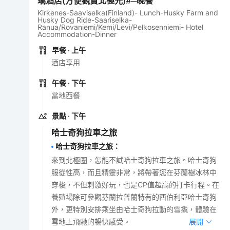
璃酒店(方便觀賞北極光)#─晚餐
Kirkenes-Saaviselka(Finland)- Lunch-Husky Farm and
Husky Dog Ride-Saariselka-
Ranua/Rovaniemi/Kemi/Levi/Pelkosenniemi- Hotel
Accommodation-Dinner
早餐
· 上午
酒店享用
午餐
· 下午
當地西餐
景點
· 下午
哈士奇狗拉車之旅
哈士奇狗拉車之旅
：
來到北極圈，怎能不試哈士奇狗拉車之旅。哈士奇狗
服從性高，而且精靈非常，將帶著您在芬蘭樹冰林中
穿梭，不但刺激好玩，也是CP值超高的打卡行程。在
養殖場除可參觀芬蘭拉普蘭特有的西伯利亞哈士奇狗
外，更特別安排乘坐由哈士奇狗拉動的雪撬，體驗在
雪地上飛馳的暢快感受。
展開