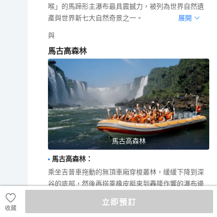
喉」的馬蹄形主瀑布最具震撼力，被列為世界自然遺
產與世界新七大自然奇景之一。
展開
與
馬古高森林
馬古高森林
馬古高森林
：
乘坐吉普車拖動的無頂車廂穿梭叢林，緩緩下降到深
谷的底部，然後再搭乘橡皮艇來到轟隆作響的瀑布邊
緣，盡情仰望那無與倫比的伊瓜蘇大瀑布。
展開
立即預訂
收藏
D
15
|
伊瓜蘇─伊瓜蘇大瀑布─乘小火車漫遊國