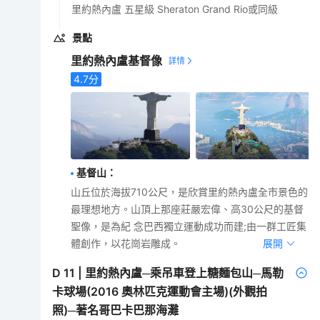
里約熱內盧 五星級 Sheraton Grand Rio或同級
景點
里約熱內盧基督像
4.7
分
基督山
：
山丘位於海拔710公尺，是欣賞里約熱內盧全市景色的
最理想地方。山頂上那座莊嚴宏偉、高30公尺的基督
聖像，是為紀 念巴西獨立運動成功而建;由一群工匠集
體創作，以花崗岩雕成。
展開
D
11
|
里約熱內盧─乘吊車登上糖麵包山─馬勒
卡球場(2016 奧林匹克運動會主場)(外觀拍
照)─著名哥巴卡巴那海灘