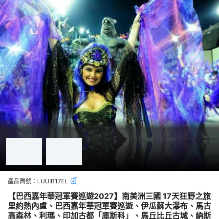
產品團號：
LUUIB17EL
【巴西嘉年華冠軍賽巡遊2027】南美洲三國 17天狂野之旅
里約熱內盧、巴西嘉年華冠軍賽巡遊、伊瓜蘇大瀑布、馬古
高森林、利瑪、印加古都「庫斯科」、馬丘比丘古城、納斯