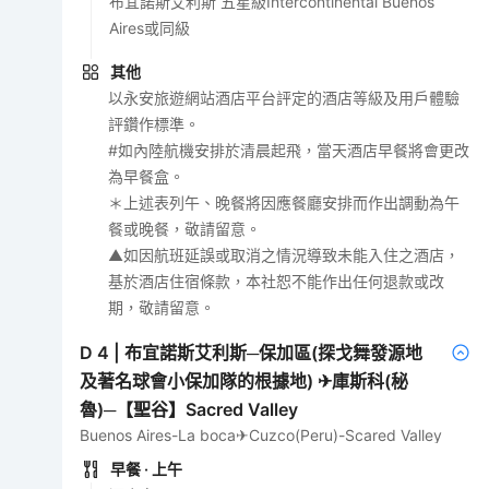
布宜諾斯艾利斯 五星級Intercontinental Buenos
Aires或同級
其他
以永安旅遊網站酒店平台評定的酒店等級及用戶體驗
評鑽作標準。
#如內陸航機安排於清晨起飛，當天酒店早餐將會更改
為早餐盒。
＊上述表列午、晚餐將因應餐廳安排而作出調動為午
餐或晚餐，敬請留意。
▲如因航班延誤或取消之情況導致未能入住之酒店，
基於酒店住宿條款，本社恕不能作出任何退款或改
期，敬請留意。
D
4
|
布宜諾斯艾利斯─保加區(探戈舞發源地
及著名球會小保加隊的根據地) ✈庫斯科(秘
魯)─【聖谷】Sacred Valley
Buenos Aires-La boca✈Cuzco(Peru)-Scared Valley
早餐
· 上午