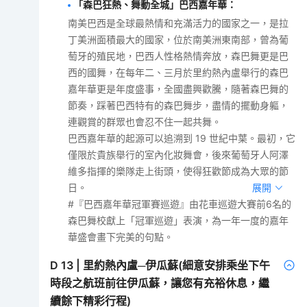
「森巴狂熱、舞動全城」巴西嘉年華
：
南美巴西是全球最熱情和充滿活力的國家之一，是拉
丁美洲面積最大的國家，位於南美洲東南部，曾為葡
萄牙的殖民地，巴西人性格熱情奔放，森巴舞更是巴
西的國舞，在每年二、三月於里約熱內盧舉行的森巴
嘉年華更是年度盛事，全國盡興歡騰，隨著森巴舞的
節奏，踩著巴西特有的森巴舞步，盡情的擺動身軀，
連觀賞的群眾也會忍不住一起共舞。
巴西嘉年華的起源可以追溯到 19 世紀中葉。最初，它
僅限於貴族舉行的室內化妝舞會，後來葡萄牙人阿澤
維多指揮的樂隊走上街頭，使得狂歡節成為大眾的節
日。
展開
#『巴西嘉年華冠軍賽巡遊』由花車巡遊大賽前6名的
森巴舞校獻上「冠軍巡遊」表演，為一年一度的嘉年
華盛會畫下完美的句點。
D
13
|
里約熱內盧─伊瓜蘇(細意安排乘坐下午
時段之航班前往伊瓜蘇，讓您有充裕休息，繼
續餘下精彩行程)