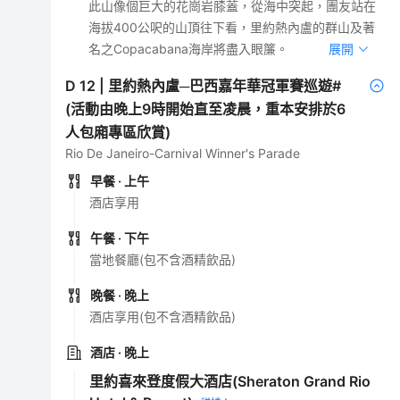
此山像個巨大的花崗岩膝蓋，從海中突起，團友站在
海拔400公呎的山頂往下看，里約熱內盧的群山及著
名之Copacabana海岸將盡入眼簾。
展開
D
12
|
里約熱內盧─巴西嘉年華冠軍賽巡遊#
(活動由晚上9時開始直至凌晨，重本安排於6
人包廂專區欣賞)
Rio De Janeiro-Carnival Winner's Parade
早餐
· 上午
酒店享用
午餐
· 下午
當地餐廳(包不含酒精飲品)
晚餐
· 晚上
酒店享用(包不含酒精飲品)
酒店
· 晚上
里約喜來登度假大酒店(Sheraton Grand Rio