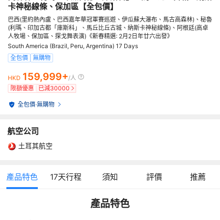
卡神秘線條、保加區【全包價】
巴西(里約熱內盧、巴西嘉年華冠軍賽巡遊、伊瓜蘇大瀑布、馬古高森林)、秘魯
(利瑪、印加古都「庫斯科」、馬丘比丘古城、納斯卡神秘線條)、阿根廷(高卓
人牧場、保加區、探戈舞表演)《新春精選: 2月2日年廿六出發》
South America (Brazil, Peru, Argentina) 17 Days
全包價
無購物
159,999+
HKD
/人
限額優惠
已減
30000
全包價
·
無購物
航空公司
土耳其航空
產品特色
17
天行程
須知
評價
推薦
產品特色