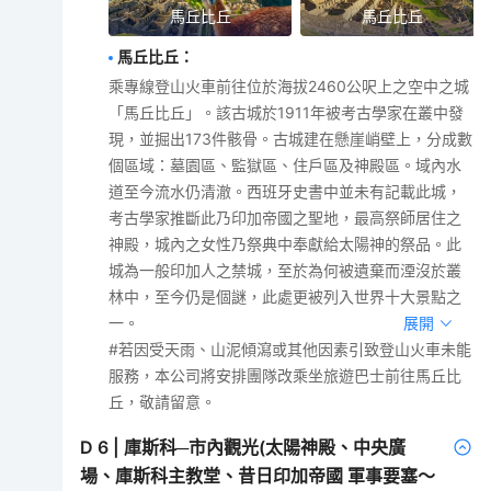
馬丘比丘
馬丘比丘
馬丘比丘
：
乘專線登山火車前往位於海拔2460公呎上之空中之城
「馬丘比丘」。該古城於1911年被考古學家在叢中發
現，並掘出173件骸骨。古城建在懸崖峭壁上，分成數
個區域：墓園區、監獄區、住戶區及神殿區。域內水
道至今流水仍清澈。西班牙史書中並未有記載此城，
考古學家推斷此乃印加帝國之聖地，最高祭師居住之
神殿，城內之女性乃祭典中奉獻給太陽神的祭品。此
城為一般印加人之禁城，至於為何被遺棄而湮沒於叢
林中，至今仍是個謎，此處更被列入世界十大景點之
一。
展開
#若因受天雨、山泥傾瀉或其他因素引致登山火車未能
服務，本公司將安排團隊改乘坐旅遊巴士前往馬丘比
丘，敬請留意。
D
6
|
庫斯科─市內觀光(太陽神殿、中央廣
場、庫斯科主教堂、昔日印加帝國 軍事要塞～