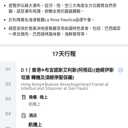
遊覽伊瓜蘇大瀑布，從河、陸、空三大角度全方位觀賞自然奇
觀，感受瀑布飛濺、俯瞰全景的震撼體驗。
於利瑪著名海濱餐廳La Rosa Nautica品嚐午餐。
細意安排於南美洲地道餐廳享用各國特色美食，包括：巴西國菜
～黑豆燉肉、巴西燒烤風味餐、海鮮餐等等。
17
天行程
D
1
D
1
|
香港✈布宜諾斯艾利斯(阿根廷)(途經伊斯
坦堡 轉機及須經停聖保羅)
D
2
Hong Kong✈Buenos Aires(Argentina)(Transit at
Istanbul and Stopover at Sao Paulo)
晚餐
· 晚上
D
3
航機上
D
4
酒店
航機上