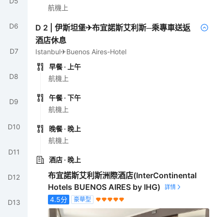
D
5
航機上
D
6
D
2
|
伊斯坦堡✈布宜諾斯艾利斯─乘專車送返
酒店休息
D
7
Istanbul✈Buenos Aires-Hotel
早餐
· 上午
D
8
航機上
午餐
· 下午
D
9
航機上
D
10
晚餐
· 晚上
航機上
D
11
酒店
· 晚上
布宜諾斯艾利斯洲際酒店(InterContinental
D
12
Hotels BUENOS AIRES by IHG)
4.5
分
豪華型
D
13