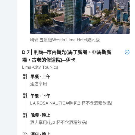
利瑪 五星級Westin Lima Hotel或同級
D
7
|
利瑪─市內觀光(馬丁廣場、亞馬斯廣
場，古老的修道院)─伊卡
Lima-City Tour-Ica
早餐
· 上午
酒店享用
午餐
· 下午
LA ROSA NAUTICA@(包2 杯不含酒精飲品)
晚餐
· 晚上
酒店享用(包2 杯不含酒精飲品)
酒店
· 晚上