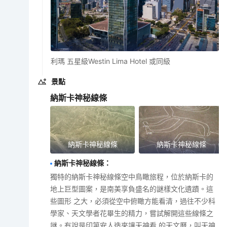
利瑪 五星級Westin Lima Hotel 或同級
景點
納斯卡神秘線條
納斯卡神秘線條
納斯卡神秘線條
納斯卡神秘線條
：
獨特的納斯卡神秘線條空中鳥瞰旅程，位於納斯卡的
地上巨型圖案，是南美享負盛名的謎樣文化遺蹟。這
些圖形 之大，必須從空中俯瞰方能看清，過往不少科
學家、天文學者花畢生的精力，嘗試解開這些線條之
謎。有說是印第安人造來讓天神看 的天文曆，叫天神