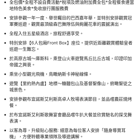
全包價*全程不設自費活動*稅項及燃油附加費全包*全程餐食連當
地特色美食*免收旅行團服務費
安排參觀一年一度、舉世矚目的巴西嘉年華，並特別安排觀賞冠
軍賽巡遊，觀賞最頂級森巴舞隊伍與絢麗花車的震撼演出。
全程入住五星級酒店，旅程舒適享受。
特別安排【6人包廂Front Box】座位。提供近距離觀賞體驗皇者
巡遊一生難忘。
於高原古城～庫斯科，乘登山火車遊覽馬丘比丘古城，印證印加
帝國之興衰。
乘坐小型觀光飛機，鳥瞰納斯卡神秘線條。
遊覽【里約熱內盧】地標～糖麵包山及基督聖像山，俯瞰聖徒之
城景色。
安排參觀布宜諾斯艾利斯高卓人牧場表演節目，並品嚐農莊燒烤
餐。
於布宜諾斯艾利斯歌舞宴會廳品嚐牛扒大餐並欣賞馳名的探戈舞
表演。
以客為尊，升級貼心服務: 細意為每位客人安排「隨身導賞耳
機」，方便聆聽專業領隊及導遊講解。