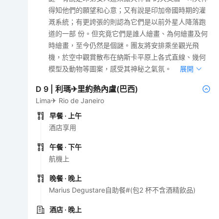
得知他們的願望和心意；又有說是印加帝國時期的灌
溉系統；有更誇張的則認為它們是以前外星人降落跑
道的一部 份。但究竟它們是誰人繪畫、為何繪畫及何
時繪畫，至今仍然是個謎。團友將安排乘坐觀光飛
機，於空中觀賞散布在納斯卡平原上各式直線、幾何
模型及動物等圖案，感受其神秘之氣氛。
展開
D
9
|
利瑪✈里約熱內盧(巴西)
Lima✈ Rio de Janeiro
早餐
· 上午
酒店享用
午餐
· 下午
航機上
晚餐
· 晚上
Marius Degustare自助餐#(包2 杯不含酒精飲品)
酒店
· 晚上