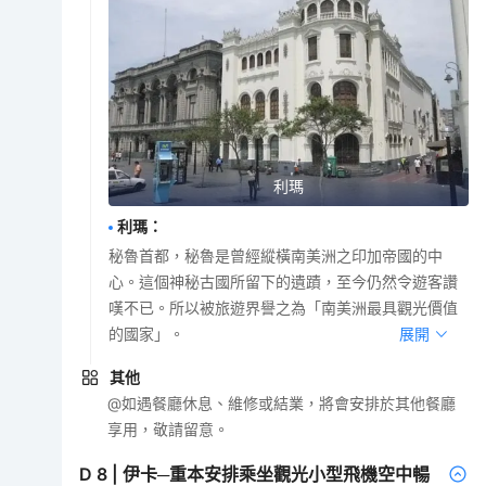
利瑪
利瑪
：
秘魯首都，秘魯是曾經縱橫南美洲之印加帝國的中
心。這個神秘古國所留下的遺蹟，至今仍然令遊客讚
嘆不已。所以被旅遊界譽之為「南美洲最具觀光價值
的國家」。
展開
其他
@如遇餐廳休息、維修或結業，將會安排於其他餐廳
享用，敬請留意。
D
8
|
伊卡─重本安排乘坐觀光小型飛機空中暢