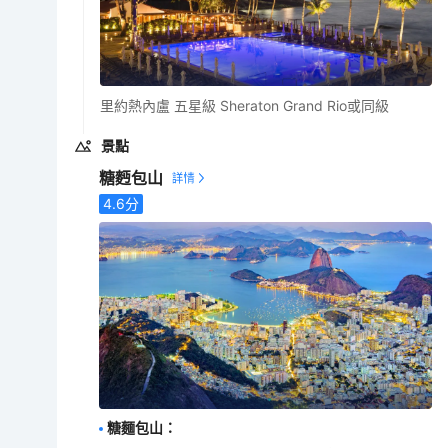
里約熱內盧 五星級 Sheraton Grand Rio或同級
景點
糖麪包山
4.6
分
糖麵包山
：