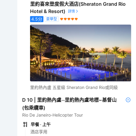
里約喜來登度假大酒店(Sheraton Grand Rio
Hotel & Resort)
4.5
分
豪華型
里約熱內盧 五星級 Sheraton Grand Rio或同級
D
10
|
里約熱內盧─里約熱內盧地標~基督山
(包乘纜車)
Rio De Janeiro-Helicopter Tour
早餐
· 上午
酒店享用