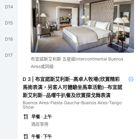
D
14
D
15
D
16
D
17
布宜諾斯艾利斯 五星級Intercontinental Buenos
Aires或同級
D
3
|
布宜諾斯艾利斯─高卓人牧場(欣賞精彩
馬術表演，另客人可體驗坐馬車活動)─布宜諾
斯艾利斯─品嚐牛扒餐及欣賞探戈舞表演
Buenos Aires-Fiesta Gaucha-Buenos Aires-Tango
Show
早餐
· 上午
酒店享用
午餐
· 下午