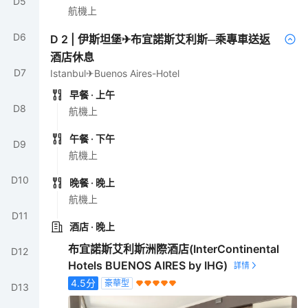
D
5
航機上
D
6
D
2
|
伊斯坦堡✈布宜諾斯艾利斯─乘專車送返
酒店休息
D
7
Istanbul✈Buenos Aires-Hotel
早餐
· 上午
D
8
航機上
午餐
· 下午
D
9
航機上
D
10
晚餐
· 晚上
航機上
D
11
酒店
· 晚上
布宜諾斯艾利斯洲際酒店(InterContinental
D
12
Hotels BUENOS AIRES by IHG)
4.5
分
豪華型
D
13