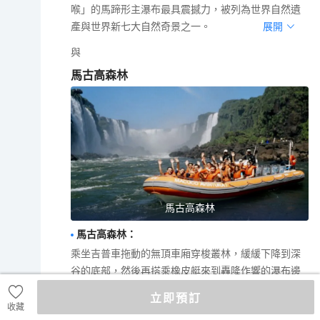
喉」的馬蹄形主瀑布最具震撼力，被列為世界自然遺
產與世界新七大自然奇景之一。
展開
與
馬古高森林
馬古高森林
馬古高森林
：
乘坐吉普車拖動的無頂車廂穿梭叢林，緩緩下降到深
谷的底部，然後再搭乘橡皮艇來到轟隆作響的瀑布邊
緣，盡情仰望那無與倫比的伊瓜蘇大瀑布。
展開
立即預訂
收藏
D
15
|
伊瓜蘇─伊瓜蘇大瀑布─乘小火車漫遊國