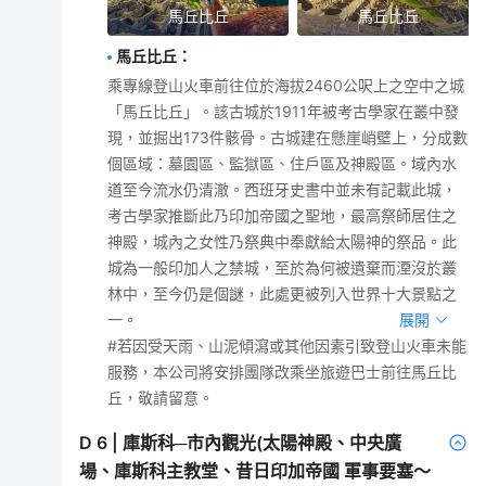
馬丘比丘
馬丘比丘
馬丘比丘
：
乘專線登山火車前往位於海拔2460公呎上之空中之城
「馬丘比丘」。該古城於1911年被考古學家在叢中發
現，並掘出173件骸骨。古城建在懸崖峭壁上，分成數
個區域：墓園區、監獄區、住戶區及神殿區。域內水
道至今流水仍清澈。西班牙史書中並未有記載此城，
考古學家推斷此乃印加帝國之聖地，最高祭師居住之
神殿，城內之女性乃祭典中奉獻給太陽神的祭品。此
城為一般印加人之禁城，至於為何被遺棄而湮沒於叢
林中，至今仍是個謎，此處更被列入世界十大景點之
一。
展開
#若因受天雨、山泥傾瀉或其他因素引致登山火車未能
服務，本公司將安排團隊改乘坐旅遊巴士前往馬丘比
丘，敬請留意。
D
6
|
庫斯科─市內觀光(太陽神殿、中央廣
場、庫斯科主教堂、昔日印加帝國 軍事要塞～