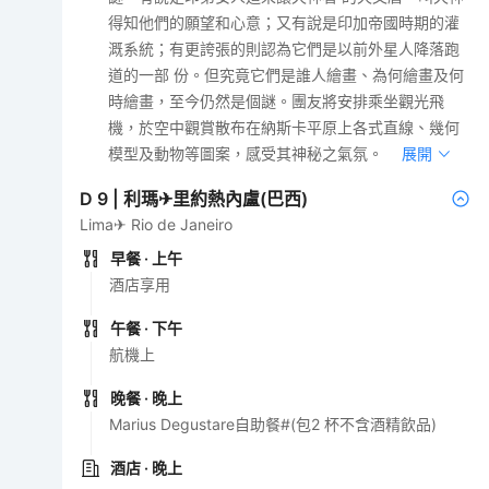
得知他們的願望和心意；又有說是印加帝國時期的灌
溉系統；有更誇張的則認為它們是以前外星人降落跑
道的一部 份。但究竟它們是誰人繪畫、為何繪畫及何
時繪畫，至今仍然是個謎。團友將安排乘坐觀光飛
機，於空中觀賞散布在納斯卡平原上各式直線、幾何
模型及動物等圖案，感受其神秘之氣氛。
展開
D
9
|
利瑪✈里約熱內盧(巴西)
Lima✈ Rio de Janeiro
早餐
· 上午
酒店享用
午餐
· 下午
航機上
晚餐
· 晚上
Marius Degustare自助餐#(包2 杯不含酒精飲品)
酒店
· 晚上