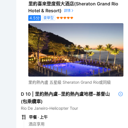
里約喜來登度假大酒店(Sheraton Grand Rio
Hotel & Resort)
4.5
分
豪華型
里約熱內盧 五星級 Sheraton Grand Rio或同級
D
10
|
里約熱內盧─里約熱內盧地標~基督山
(包乘纜車)
Rio De Janeiro-Helicopter Tour
早餐
· 上午
酒店享用