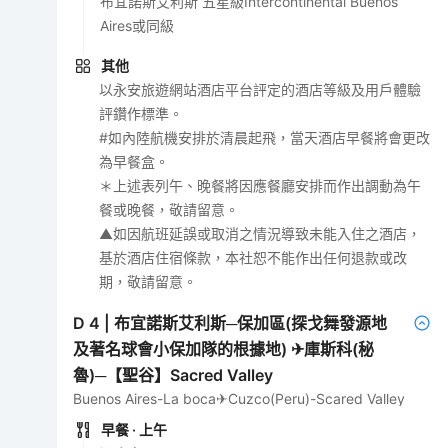
布宜諾斯艾利斯 五星級Intercontinental Buenos
Aires或同級
其他
以永安旅遊網站酒店平台評定的酒店等級及用戶體驗
評鑽作標準。
#如內陸航機安排於清晨起飛，當天酒店早餐將會更改
為早餐盒。
＊上述表列午、晚餐將因應餐廳安排而作出調動為午
餐或晚餐，敬請留意。
▲如因航班延誤或取消之情況導致未能入住之酒店，
基於酒店住宿條款，本社恕不能作出任何退款或改
期，敬請留意。
D
4
|
布宜諾斯艾利斯─保加區(探戈舞發源地
及著名球會小保加隊的根據地) ✈庫斯科(秘
魯)─【聖谷】Sacred Valley
Buenos Aires-La boca✈Cuzco(Peru)-Scared Valley
早餐
· 上午