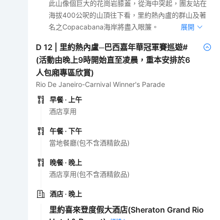
此山像個巨大的花崗岩膝蓋，從海中突起，團友站在
海拔400公呎的山頂往下看，里約熱內盧的群山及著
名之Copacabana海岸將盡入眼簾。
展開
D
12
|
里約熱內盧─巴西嘉年華冠軍賽巡遊#
(活動由晚上9時開始直至凌晨，重本安排於6
人包廂專區欣賞)
Rio De Janeiro-Carnival Winner's Parade
早餐
· 上午
酒店享用
午餐
· 下午
當地餐廳(包不含酒精飲品)
晚餐
· 晚上
酒店享用(包不含酒精飲品)
酒店
· 晚上
里約喜來登度假大酒店(Sheraton Grand Rio