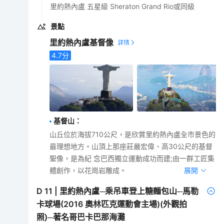
里約熱內盧 五星級 Sheraton Grand Rio或同級
景點
里約熱內盧基督像
4.7
分
基督山
：
山丘位於海拔710公尺，是欣賞里約熱內盧全市景色的
最理想地方。山頂上那座莊嚴宏偉、高30公尺的基督
聖像，是為紀 念巴西獨立運動成功而建;由一群工匠集
體創作，以花崗岩雕成。
展開
D
11
|
里約熱內盧─乘吊車登上糖麵包山─馬勒
卡球場(2016 奧林匹克運動會主場)(外觀拍
照)─著名哥巴卡巴那海灘