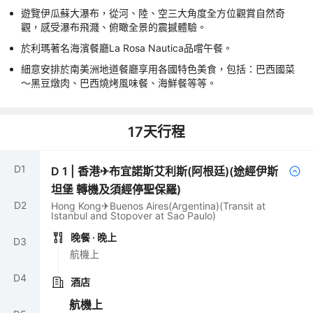
遊覽伊瓜蘇大瀑布，從河、陸、空三大角度全方位觀賞自然奇
觀，感受瀑布飛濺、俯瞰全景的震撼體驗。
於利瑪著名海濱餐廳La Rosa Nautica品嚐午餐。
細意安排於南美洲地道餐廳享用各國特色美食，包括：巴西國菜
～黑豆燉肉、巴西燒烤風味餐、海鮮餐等等。
17
天行程
D
1
D
1
|
香港✈布宜諾斯艾利斯(阿根廷)(途經伊斯
坦堡 轉機及須經停聖保羅)
D
2
Hong Kong✈Buenos Aires(Argentina)(Transit at
Istanbul and Stopover at Sao Paulo)
晚餐
· 晚上
D
3
航機上
D
4
酒店
航機上