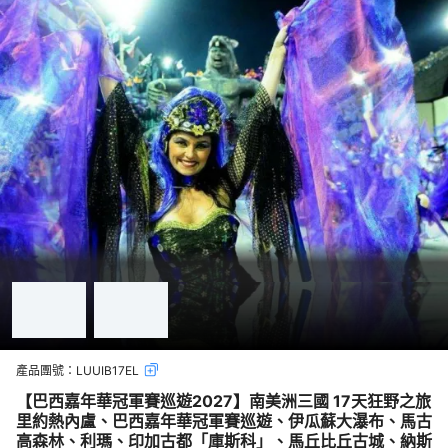
產品團號：
LUUIB17EL
【巴西嘉年華冠軍賽巡遊2027】南美洲三國 17天狂野之旅
里約熱內盧、巴西嘉年華冠軍賽巡遊、伊瓜蘇大瀑布、馬古
高森林、利瑪、印加古都「庫斯科」、馬丘比丘古城、納斯