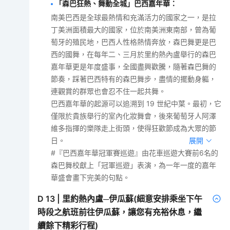
「森巴狂熱、舞動全城」巴西嘉年華
：
南美巴西是全球最熱情和充滿活力的國家之一，是拉
丁美洲面積最大的國家，位於南美洲東南部，曾為葡
萄牙的殖民地，巴西人性格熱情奔放，森巴舞更是巴
西的國舞，在每年二、三月於里約熱內盧舉行的森巴
嘉年華更是年度盛事，全國盡興歡騰，隨著森巴舞的
節奏，踩著巴西特有的森巴舞步，盡情的擺動身軀，
連觀賞的群眾也會忍不住一起共舞。
巴西嘉年華的起源可以追溯到 19 世紀中葉。最初，它
僅限於貴族舉行的室內化妝舞會，後來葡萄牙人阿澤
維多指揮的樂隊走上街頭，使得狂歡節成為大眾的節
日。
展開
#『巴西嘉年華冠軍賽巡遊』由花車巡遊大賽前6名的
森巴舞校獻上「冠軍巡遊」表演，為一年一度的嘉年
華盛會畫下完美的句點。
D
13
|
里約熱內盧─伊瓜蘇(細意安排乘坐下午
時段之航班前往伊瓜蘇，讓您有充裕休息，繼
續餘下精彩行程)