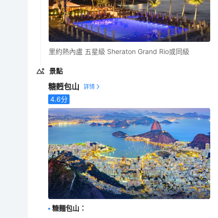
里約熱內盧 五星級 Sheraton Grand Rio或同級
景點
糖麪包山
4.6
分
糖麵包山
：