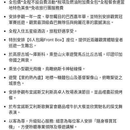
全包價*全程不設自費活動*稅項及燃油附加費全包*全程餐食連當
地特色美食*免收旅行團服務費
安排參觀一年一度、舉世矚目的巴西嘉年華，並特別安排觀賞冠
軍賽巡遊，觀賞最頂級森巴舞隊伍與絢麗花車的震撼演出。
全程入住五星級酒店，旅程舒適享受。
特別安排【6人包廂Front Box】座位。提供近距離觀賞體驗皇者
巡遊一生難忘。
於高原古城～庫斯科，乘登山火車遊覽馬丘比丘古城，印證印加
帝國之興衰。
乘坐小型觀光飛機，鳥瞰納斯卡神秘線條。
遊覽【里約熱內盧】地標～糖麵包山及基督聖像山，俯瞰聖徒之
城景色。
安排參觀布宜諾斯艾利斯高卓人牧場表演節目，並品嚐農莊燒烤
餐。
於布宜諾斯艾利斯歌舞宴會廳品嚐牛扒大餐並欣賞馳名的探戈舞
表演。
以客為尊，升級貼心服務: 細意為每位客人安排「隨身導賞耳
機」，方便聆聽專業領隊及導遊講解。