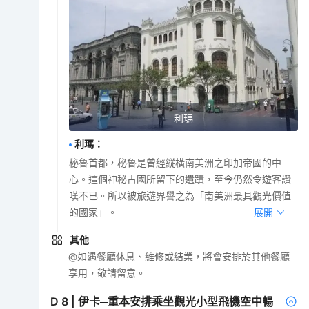
利瑪
利瑪
：
秘魯首都，秘魯是曾經縱橫南美洲之印加帝國的中
心。這個神秘古國所留下的遺蹟，至今仍然令遊客讚
嘆不已。所以被旅遊界譽之為「南美洲最具觀光價值
的國家」。
展開
其他
@如遇餐廳休息、維修或結業，將會安排於其他餐廳
享用，敬請留意。
D
8
|
伊卡─重本安排乘坐觀光小型飛機空中暢