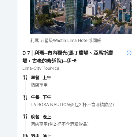
利瑪 五星級Westin Lima Hotel或同級
D
7
|
利瑪─市內觀光(馬丁廣場、亞馬斯廣
場，古老的修道院)─伊卡
Lima-City Tour-Ica
早餐
· 上午
酒店享用
午餐
· 下午
LA ROSA NAUTICA@(包2 杯不含酒精飲品)
晚餐
· 晚上
酒店享用(包2 杯不含酒精飲品)
酒店
· 晚上