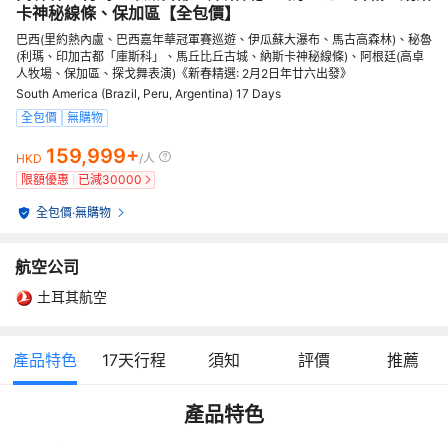
卡神秘線條、保加區【全包價】
巴西(里約熱內盧、巴西嘉年華冠軍賽巡遊、伊瓜蘇大瀑布、馬古高森林)、秘魯
(利瑪、印加古都「庫斯科」、馬丘比丘古城、納斯卡神秘線條)、阿根廷(高卓
人牧場、保加區、探戈舞表演)《新春精選: 2月2日年廿六出發》
South America (Brazil, Peru, Argentina) 17 Days
全包價
無購物
159,999+
HKD
/人
限額優惠
已減
30000
全包價
·
無購物
航空公司
土耳其航空
產品特色
17
天行程
須知
評價
推薦
產品特色