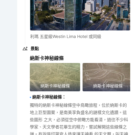
利瑪 五星級Westin Lima Hotel 或同級
景點
納斯卡神秘線條
納斯卡神秘線條
納斯卡神秘線條
納斯卡神秘線條
：
獨特的納斯卡神秘線條空中鳥瞰旅程，位於納斯卡的
地上巨型圖案，是南美享負盛名的謎樣文化遺蹟。這
些圖形 之大，必須從空中俯瞰方能看清，過往不少科
學家、天文學者花畢生的精力，嘗試解開這些線條之
謎。有說是印第安人造來讓天神看 的天文曆，叫天神