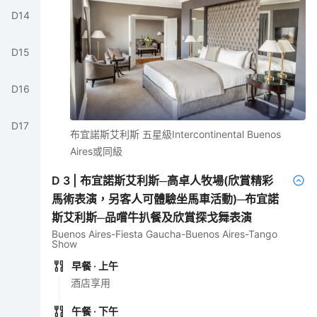
D
14
D
15
D
16
D
17
布宜諾斯艾利斯 五星級Intercontinental Buenos
Aires或同級
D
3
|
布宜諾斯艾利斯─高卓人牧場(欣賞精彩
馬術表演，另客人可體驗坐馬車活動)─布宜諾
斯艾利斯─品嚐牛扒餐及欣賞探戈舞表演
Buenos Aires-Fiesta Gaucha-Buenos Aires-Tango
Show
早餐
· 上午
酒店享用
午餐
· 下午