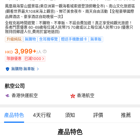
鳳凰嶺海誓山盟景區(乘亞洲第一觀海看城索道登頂俯瞰全市)、南山文化旅遊區
(觀看世界最大108米海上觀音)、鮮芒美食夜市、兩天自由活動【全程豪華國際
品牌酒店、豪享酒店自助晚餐一次】
全程充裕時間遊覽：不購物、不車販、不設自費加遊！真正享受純觀光旅遊！
長者門票優惠 60-69歲每位減人民幣75 70歲或以上每位減人民幣139 (優惠只
限持回鄉證人仕,費用於當地退回)
升級純玩
無購物
含耳機導覽
贈送手機數據卡
無車販
3,999+
HKD
/人
限額優惠
已減
1000
無購物
·
無車販
航空公司
香港快運航空
香港航空
產品特色
4
天行程
須知
評價
推薦
產品特色