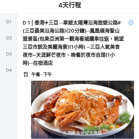
4
天行程
D
1
D
1
|
香港✈三亞 ─車遊太陽灣沿海旅遊公路#
(三亞最美沿海公路)(20分鐘)─鳳凰嶺海誓山
D
2
盟景區(包乘亞洲第一觀海看城纜車往返，眺望
三亞市貌及美麗海景)(1小時) ─三亞人氣美食
D
3
夜市~天涯鮮芒夜市、晚餐於夜市自理(1小
時)─住宿酒店
D
4
午餐
· 下午
古銅麻香脆皮文昌雞