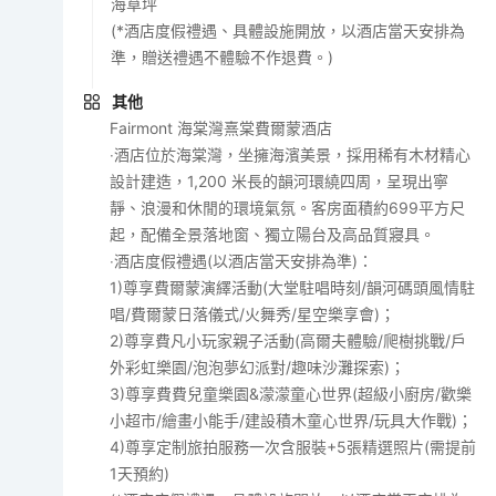
海草坪
(*酒店度假禮遇、具體設施開放，以酒店當天安排為
準，贈送禮遇不體驗不作退費。)
其他
Fairmont 海棠灣熹棠費爾蒙酒店
‧酒店位於海棠灣，坐擁海濱美景，採用稀有木材精心
設計建造，1,200 米長的韻河環繞四周，呈現出寧
靜、浪漫和休閒的環境氣氛。客房面積約699平方尺
起，配備全景落地窗、獨立陽台及高品質寢具。
‧酒店度假禮遇(以酒店當天安排為準)：
1)尊享費爾蒙演繹活動(大堂駐唱時刻/韻河碼頭風情駐
唱/費爾蒙日落儀式/火舞秀/星空樂享會)；
2)尊享費凡小玩家親子活動(高爾夫體驗/爬樹挑戰/戶
外彩虹樂園/泡泡夢幻派對/趣味沙灘探索)；
3)尊享費費兒童樂園&濛濛童心世界(超級小廚房/歡樂
小超市/繪畫小能手/建設積木童心世界/玩具大作戰)；
4)尊享定制旅拍服務一次含服裝+5張精選照片(需提前
1天預約)