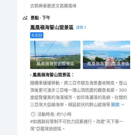
古銅麻香脆皮文昌雞風味
景點
· 下午
鳳凰嶺海誓山盟景區
4.6
分
鳳凰嶺海誓山盟景區
鳳凰嶺海誓山盟風景區
鳳凰嶺海誓山盟景區
：
隨纜車緩緩移動，將三亞市貌及海景盡收眼底。登山
頂後更可漫步三亞唯一環山頂而建的觀景長廊，360
度縱覽優美的海濱城市、如珍珠灑落的島嶼、壯闊的
三亞灣大弧線海岸、綿延起伏的群山縱嶺等。
展開
活動時長: 約1小時
#如遇路段管制不可抗力因素通行，改遊"天下第一
灣"亞龍灣旅遊區。