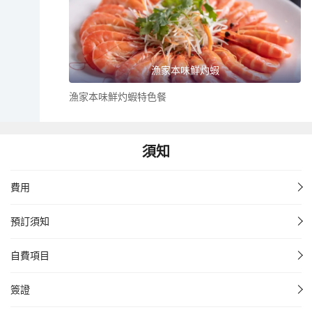
漁家本味鮮灼蝦
漁家本味鮮灼蝦特色餐
須知
費用
預訂須知
自費項目
簽證