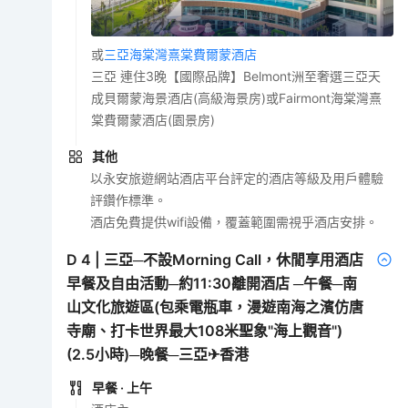
或
三亞海棠灣熹棠費爾蒙酒店
三亞 連住3晚【國際品牌】Belmont洲至奢選三亞天
成貝爾蒙海景酒店(高級海景房)或Fairmont海棠灣熹
棠費爾蒙酒店(園景房)
其他
以永安旅遊網站酒店平台評定的酒店等級及用戶體驗
評鑽作標準。
酒店免費提供wifi設備，覆蓋範圍需視乎酒店安排。
D
4
|
三亞─不設Morning Call，休閒享用酒店
早餐及自由活動─約11:30離開酒店 ─午餐─南
山文化旅遊區(包乘電瓶車，漫遊南海之濱仿唐
寺廟、打卡世界最大108米聖象"海上觀音")
(2.5小時)─晚餐─三亞✈香港
早餐
· 上午