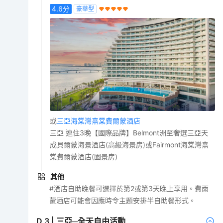
4.6
分
豪華型
或
三亞海棠灣熹棠費爾蒙酒店
三亞 連住3晚【國際品牌】Belmont洲至奢選三亞天
成貝爾蒙海景酒店(高級海景房)或Fairmont海棠灣熹
棠費爾蒙酒店(園景房)
其他
#酒店自助晚餐可選擇於第2或第3天晚上享用。費雨
蒙酒店可能會因應時令主題安排半自助餐形式。
D
3
|
三亞─全天自由活動