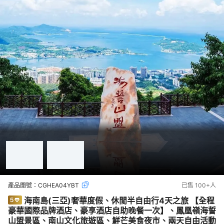
產品團號：
CGHEA04YBT
已售
100+
人
海南島(三亞)奢華度假、休閒半自由行4天之旅 【全程
豪華國際品牌酒店、豪享酒店自助晚餐一次】、鳳凰嶺海誓
山盟景區、南山文化旅遊區、鮮芒美食夜市、兩天自由活動