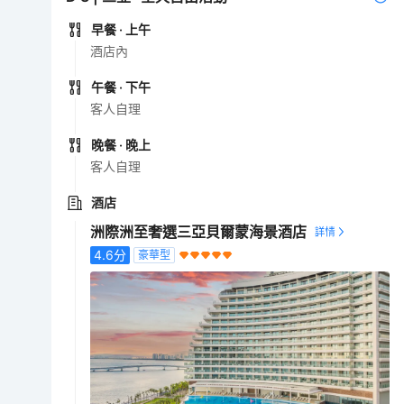
早餐
· 上午
酒店內
午餐
· 下午
客人自理
晚餐
· 晚上
客人自理
酒店
洲際洲至奢選三亞貝爾蒙海景酒店
4.6
分
豪華型