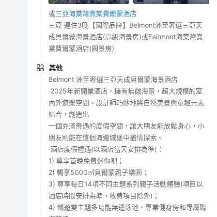
或
三亞海棠灣熹棠費爾蒙酒店
三亞 連住3晚【國際品牌】Belmont洲至奢選三亞天
成貝爾蒙海景酒店(高級海景房)或Fairmont海棠灣熹
棠費爾蒙酒店(園景房)
其他
Belmont 洲至奢選三亞天成貝爾蒙海景酒店
‧2025年新開業酒店，擁有無敵海景，超大規模的室
內外遊樂空間。設計師巧妙地將自然美景與童趣元素
結合，創造出
一個充滿奇遇的度假空間，讓大朋友能放鬆身心，小
朋友則能在這個海邊城堡中盡情探索。
‧酒店度假禮遇(以酒店當天安排為準)：
1) 尊享首晚免費迷你吧；
2) 暢享5000㎡貝爾蒙親子樂園；
3) 尊享每日14項不同主題系列親子活動體驗(項目以
酒店時間安排為準，收費項目除外)；
4) 暢遊雙主題多功能無邊泳池、專業健身房和專屬臨