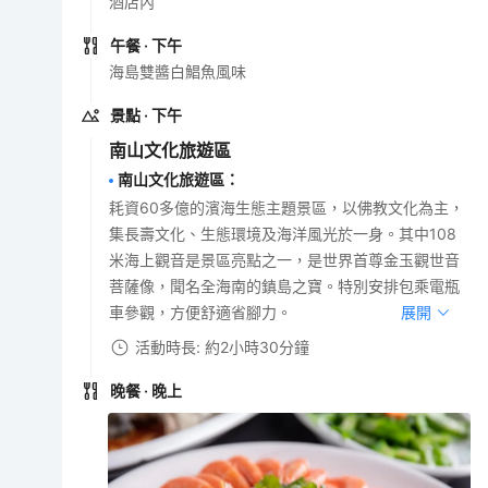
酒店內
午餐
· 下午
海島雙醬白鯧魚風味
景點
· 下午
南山文化旅遊區
南山文化旅遊區
：
耗資60多億的濱海生態主題景區，以佛教文化為主，
集長壽文化、生態環境及海洋風光於一身。其中108
米海上觀音是景區亮點之一，是世界首尊金玉觀世音
菩薩像，聞名全海南的鎮島之寶。特別安排包乘電瓶
車參觀，方便舒適省腳力。
展開
活動時長: 約2小時30分鐘
晚餐
· 晚上