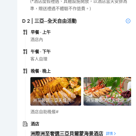
(*酒店度假禮遇、具體設施開放，以酒店當天安排為
準，贈送禮遇不體驗不作退費。)
D
2
|
三亞─全天自由活動
早餐
· 上午
酒店內
午餐
· 下午
客人自理
晚餐
· 晚上
洲至奢選三亞天成貝爾蒙海景酒店自助餐
洲至奢選三亞天成貝爾蒙海景酒店自助餐
酒店自助晚餐#
酒店
洲際洲至奢選三亞貝爾蒙海景酒店