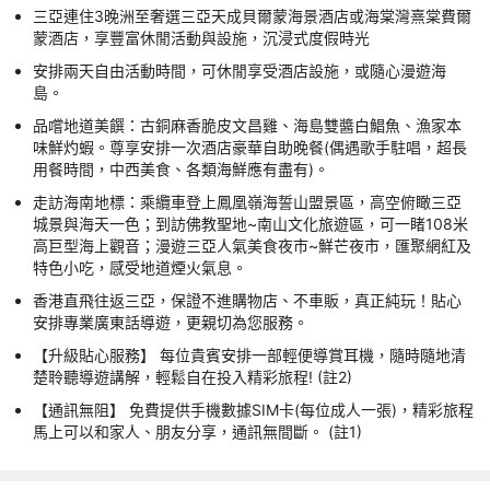
三亞連住3晚洲至奢選三亞天成貝爾蒙海景酒店或海棠灣熹棠費爾
蒙酒店，享豐富休閒活動與設施，沉浸式度假時光
安排兩天自由活動時間，可休閒享受酒店設施，或隨心漫遊海
島。
品嚐地道美饌：古銅麻香脆皮文昌雞、海島雙醬白鯧魚、漁家本
味鮮灼蝦。尊享安排一次酒店豪華自助晚餐(偶遇歌手駐唱，超長
用餐時間，中西美食、各類海鮮應有盡有)。
走訪海南地標：乘纜車登上鳳凰嶺海誓山盟景區，高空俯瞰三亞
城景與海天一色；到訪佛教聖地~南山文化旅遊區，可一睹108米
高巨型海上觀音；漫遊三亞人氣美食夜市~鮮芒夜市，匯聚網紅及
特色小吃，感受地道煙火氣息。
香港直飛往返三亞，保證不進購物店、不車販，真正純玩！貼心
安排專業廣東話導遊，更親切為您服務。
【升級貼心服務】 每位貴賓安排一部輕便導賞耳機，隨時隨地清
楚聆聽導遊講解，輕鬆自在投入精彩旅程! (註2)
【通訊無阻】 免費提供手機數據SIM卡(每位成人一張)，精彩旅程
馬上可以和家人、朋友分享，通訊無間斷。 (註1)