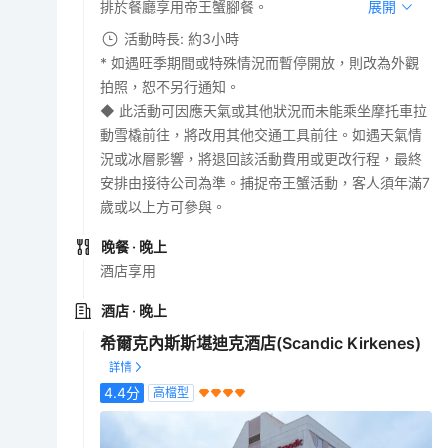
排於餐廳享用帝王蟹腳餐。
展開
活動時長: 約3小時
* 如遇旺季期間或特殊情況而暫停開放，則改為外觀
拍照，恕不另行通知。
◆ 此活動可因應天氣或其他狀況而未能乘坐摩托車拉
動雪橇前往，將改用其他交通工具前往。如遇天氣情
況或冰層影響，將退回該活動費用或更改行程，最終
安排由接待公司為準。捕捉帝王蟹活動，客人須年滿7
歲或以上方可參與。
晚餐
· 晚上
酒店享用
酒店
· 晚上
希爾克內斯斯堪迪克酒店(Scandic Kirkenes)
4.4
分
高檔型