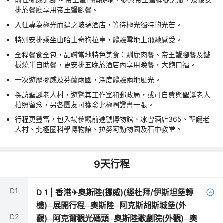
排於餐廳享用帝王蟹腳餐。
入住專為極光而建之玻璃酒店，等待極光獨特的光芒。
特別安排乘坐由哈士奇狗拉車，體驗雪地上飛馳感受。
全程餐食全包，品嚐當地特色美食：馴鹿肉餐、帝王蟹腳餐及鐵
板燒半自助餐，更安排五晚於酒店內享用晚餐，大飽口福。
一次遊歷挪威及芬蘭兩國，深度體驗兩地風光。
探訪聖誕老人村，遊覽其工作室和郵政局，或可自費與聖誕老人
拍照留念，另各團友可獲發北極圈證書一張。
行程更豐富，包入場參觀前進號博物館、冰雪酒店365、聖誕老
人村、北極圈科學博物館、拉努阿動物園及石中教堂。
9
天行程
D
1
D
1
|
香港✈奧斯陸(挪威)(經杜拜/伊斯坦堡轉
機)─展開行程─奧斯陸─阿克斯胡斯城堡(外
D
2
觀)─阿克爾觀光碼頭─奧斯陸歌劇院(外觀)─奧