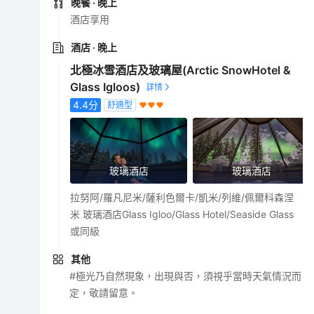
晚餐
· 晚上
酒店享用
酒店
· 晚上
北極冰雪酒店及玻璃屋(Arctic SnowHotel &
Glass Igloos)
4.4
分
舒適型
玻璃酒店
玻璃酒店
拉努阿/羅凡尼米/薩利色爾卡/凱米/列維/佩爾科森涅
米 玻璃酒店Glass Igloo/Glass Hotel/Seaside Glass
或同級
其他
#極光乃自然現象，出現與否，須視乎當時天氣情況而
定，敬請留意。