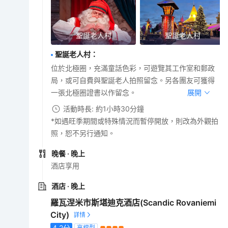
聖誕老人村
聖誕老人村
聖誕老人村
：
位於北極圈，充滿童話色彩，可遊覽其工作室和郵政
局，或可自費與聖誕老人拍照留念。另各團友可獲得
一張北極圈證書以作留念。
展開
活動時長: 約1小時30分鐘
*如遇旺季期間或特殊情況而暫停開放，則改為外觀拍
照，恕不另行通知。
晚餐
· 晚上
酒店享用
酒店
· 晚上
羅瓦涅米市斯堪迪克酒店(Scandic Rovaniemi
City)
4.2
分
高檔型