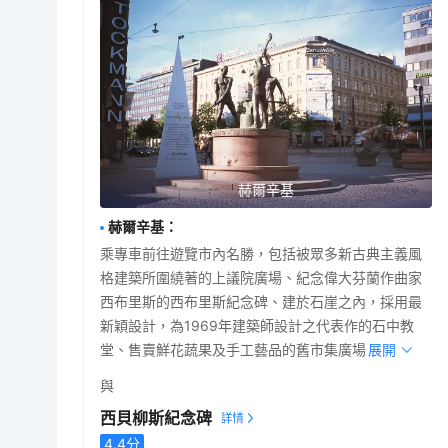
赫爾辛基
赫爾辛基
：
乘專車前往遊覽市內名勝，包括被眾多新古典主義風
格建築所圍繞著的上議院廣場、紀念偉大芬蘭作曲家
西布里斯的西布里斯紀念碑、建於石崖之內，採用最
新穎設計，為1969年建築師設計之代表作的石中教
堂、售賣鮮花蔬果及手工藝品的舊市集廣場。
展開
與
西貝柳斯紀念碑
4.4
分