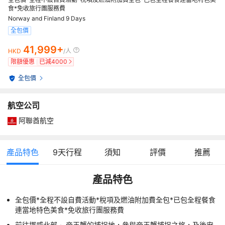
食*免收旅行團服務費
Norway and Finland 9 Days
全包價
41,999+
HKD
/人
限額優惠
已減
4000
全包價
航空公司
阿聯酋航空
產品特色
9
天行程
須知
評價
推薦
產品特色
全包價*全程不設自費活動*稅項及燃油附加費全包*已包全程餐食
連當地特色美食*免收旅行團服務費
前往挪威北部 ~ 帝王蟹的捕捉地，參與帝王蟹捕捉之旅，及後安