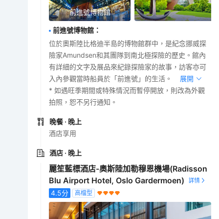
前進號博物館
前進號博物館
：
位於奧斯陸比格迪半島的博物館群中，是紀念挪威探
險家Amundsen和其團隊到南北極探險的歷史。館內
有詳細的文字及展品來紀錄探險家的故事，訪客亦可
入內參觀當時船員於「前進號」的生活。
展開
* 如遇旺季期間或特殊情況而暫停開放，則改為外觀
拍照，恕不另行通知。
晚餐
· 晚上
酒店享用
酒店
· 晚上
麗笙藍標酒店-奧斯陸加勒穆恩機場(Radisson
Blu Airport Hotel, Oslo Gardermoen)
4.5
分
高檔型