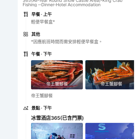
365(All-Year Round Snow Castle Area)-King Crab
Fishing ─Dinner-Hotel Accommodation
早餐
· 上午
輕便早餐盒*
其他
*因應航班時間而需安排輕便早餐盒。
午餐
· 下午
帝王蟹腳餐
帝王蟹腳餐
帝王蟹腳餐
景點
· 下午
冰雪酒店365
(已含門票)