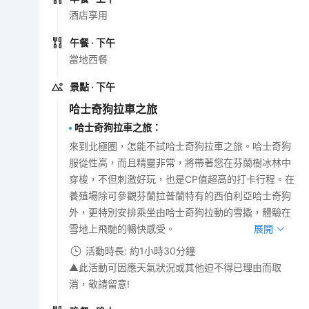
酒店享用
午餐
· 下午
當地西餐
景點
· 下午
哈士奇狗拉車之旅
哈士奇狗拉車之旅
：
來到北極圈，怎能不試哈士奇狗拉車之旅。哈士奇狗
服從性高，而且精靈非常，將帶著您在芬蘭樹冰林中
穿梭，不但刺激好玩，也是CP值超高的打卡行程。在
養殖場除可參觀芬蘭拉普蘭特有的西伯利亞哈士奇狗
外，更特別安排乘坐由哈士奇狗拉動的雪撬，體驗在
雪地上飛馳的暢快感受。
展開
活動時長: 約1小時30分鐘
▲此活動可因應天氣狀況或其他迫不得已理由而取
消，敬請留意!