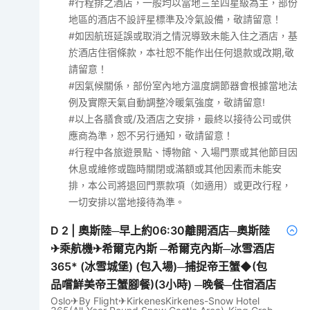
#行程排之酒店，一般均以當地三至四星級為主，部份
地區的酒店不設評星標準及冷氣設備，敬請留意！
#如因航班延誤或取消之情況導致未能入住之酒店，基
於酒店住宿條款，本社恕不能作出任何退款或改期,敬
請留意！
#因氣候關係，部份室內地方溫度調節器會根據當地法
例及實際天氣自動調整冷暖氣強度，敬請留意!
#以上各膳食或/及酒店之安排，最終以接待公司或供
應商為準，恕不另行通知，敬請留意！
#行程中各旅遊景點、博物館、入場門票或其他節目因
休息或維修或臨時關閉或滿額或其他因素而未能安
排，本公司將退回門票款項（如適用）或更改行程，
一切安排以當地接待為準。
D
2
|
奧斯陸─早上約06:30離開酒店─奧斯陸
✈乘航機✈希爾克內斯 ─希爾克內斯─冰雪酒店
365* (冰雪城堡) (包入場)─捕捉帝王蟹◆(包
品嚐鮮美帝王蟹腳餐)(3小時) ─晚餐─住宿酒店
Oslo✈By Flight✈KirkenesKirkenes-Snow Hotel