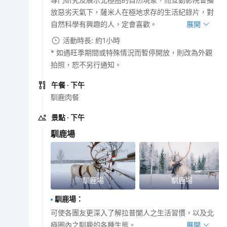
放惡劣天氣下，薩米人在極地求存的生活紀錄片，對
自然科學有興趣的人，定會喜歡。
展開
活動時長: 約1小時
* 如遇旺季期間或特殊情況而暫停開放，則改為外觀
拍照，恕不另行通知。
午餐
· 下午
馴鹿肉餐
景點
· 下午
馴鹿場
馴鹿場
馴鹿場
馴鹿場
：
可使各團友更深入了解拉普闌人之生活習慣，以及北
極圈內之馴鹿的各種生態。
展開