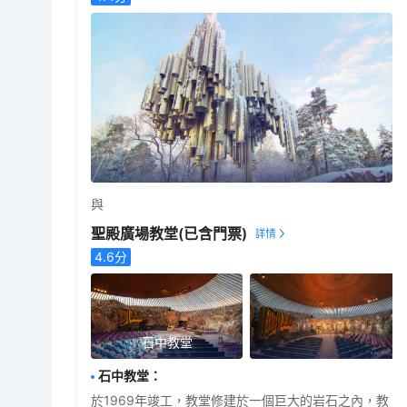
與
聖殿廣場教堂
(已含門票)
4.6
分
石中教堂
石中教堂
：
於1969年竣工，教堂修建於一個巨大的岩石之內，教