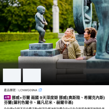
產品團號：
LCNWG09NA
挪威+芬蘭 兩國 9天深度遊 挪威(奧斯陸、希爾克內斯)
芬蘭(薩利色爾卡、羅凡尼米、赫爾辛基)
全包價*全程不設自費活動*稅項及燃油附加費全包*已包全程餐食連當地特色美