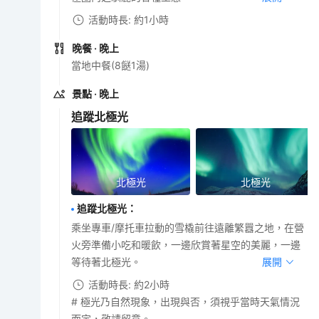
活動時長: 約1小時
晚餐
· 晚上
當地中餐(8餸1湯)
景點
· 晚上
追蹤北極光
北極光
北極光
追蹤北極光
：
乘坐專車/摩托車拉動的雪橇前往遠離繁囂之地，在營
火旁準備小吃和暖飲，一邊欣賞著星空的美麗，一邊
等待著北極光。
展開
活動時長: 約2小時
# 極光乃自然現象，出現與否，須視乎當時天氣情況
而定，敬請留意。