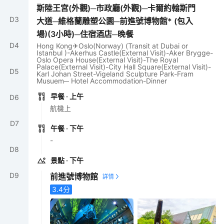
斯陸王宮(外觀)─市政廳(外觀)─卡爾約翰斯門
D
3
大道─維格蘭雕塑公園─前進號博物館* (包入
場)(3小時)─住宿酒店─晚餐
D
4
Hong Kong✈Oslo(Norway) (Transit at Dubai or
Istanbul )-Akerhus Castle(External Visit)-Aker Brygge-
Oslo Opera House(External Visit)-The Royal
Palace(External Visit)-City Hall Square(External Visit)-
D
5
Karl Johan Street-Vigeland Sculpture Park-Fram
Musuem─ Hotel Accommodation-Dinner
早餐
· 上午
D
6
航機上
D
7
午餐
· 下午
-
D
8
景點
· 下午
D
9
前進號博物館
3.4
分