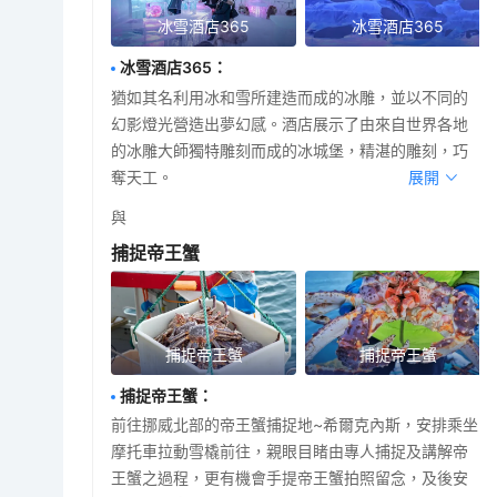
冰雪酒店365
冰雪酒店365
冰雪酒店365
：
猶如其名利用冰和雪所建造而成的冰雕，並以不同的
幻影燈光營造出夢幻感。酒店展示了由來自世界各地
的冰雕大師獨特雕刻而成的冰城堡，精湛的雕刻，巧
奪天工。
展開
與
捕捉帝王蟹
捕捉帝王蟹
捕捉帝王蟹
捕捉帝王蟹
：
前往挪威北部的帝王蟹捕捉地~希爾克內斯，安排乘坐
摩托車拉動雪橇前往，親眼目睹由專人捕捉及講解帝
王蟹之過程，更有機會手提帝王蟹拍照留念，及後安