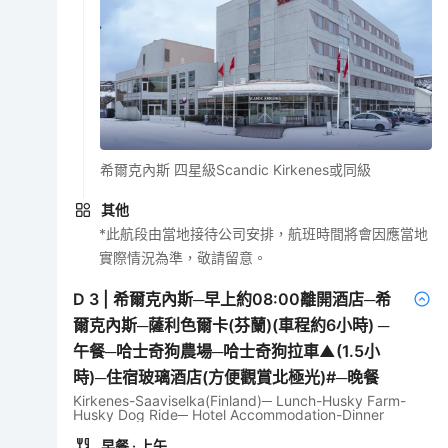
希爾克內斯 四星級Scandic Kirkenes或同級
其他
*此航段由當地接待公司安排，航班時間將會因應當地
實際情況為準，敬請留意。
D
3
|
希爾克內斯─早上約08:00離開酒店─希
爾克內斯─薩利色爾卡(芬蘭)(車程約6小時) ─
午餐─哈士奇狗農場─哈士奇狗拉車▲(1.5小
時)─住宿玻璃酒店(方便觀賞北極光)#─晚餐
Kirkenes-Saaviselka(Finland)─ Lunch-Husky Farm-
Husky Dog Ride─ Hotel Accommodation-Dinner
早餐
· 上午