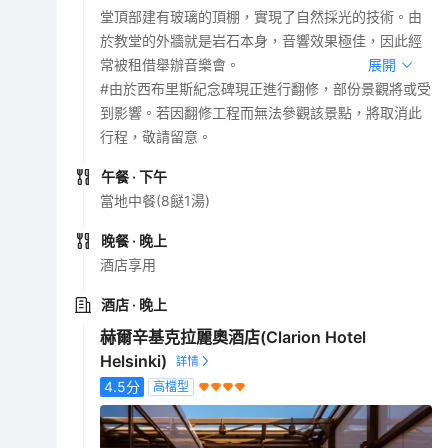
堂頂部建有玻璃的頂棚，實現了自然採光的技術。由
於教堂的外牆就是岩石本身，音響效果極佳，因此經
常被租借舉辦音樂會。
展開
#由於西布里斯紀念碑現正進行翻修，部份景觀將或受
到影響。若因翻修工程而無法參觀該景點，將取消此
行程，敬請留意。
午餐
· 下午
當地中餐(8餸1湯)
晚餐
· 晚上
酒店享用
酒店
· 晚上
赫爾辛基克拉麗奧酒店(Clarion Hotel
Helsinki)
4.5
分
高檔型