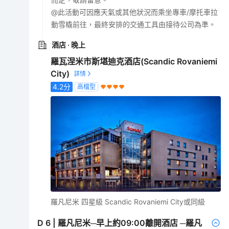
@此活動可因應天氣或其他狀況而乘坐專車/摩托車拉
動雪橇前往，最終安排的交通工具由接待公司為準。
酒店
· 晚上
羅瓦涅米市斯堪迪克酒店(Scandic Rovaniemi
City)
4.2
分
高檔型
羅凡尼米 四星級 Scandic Rovaniemi City或同級
D
6
|
羅凡尼米─早上約09:00離開酒店 ─羅凡