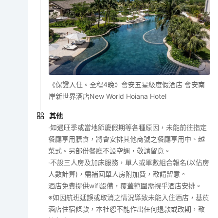
《保證入住。全程4晚》會安五星級度假酒店 會安南
岸新世界酒店New World Hoiana Hotel
其他
‧如遇旺季或當地節慶假期等各種原因，未能前往指定
餐廳享用膳食，將會安排其他商號之餐廳享用中、越
菜式。另部份餐廳不設空調，敬請留意。
‧不設三人房及加床服務，單人或單數組合報名(以佔房
人數計算)，需補回單人房附加費，敬請留意。
酒店免費提供wifi設備，覆蓋範圍需視乎酒店安排。
※如因航班延誤或取消之情況導致未能入住酒店，基於
酒店住宿條款，本社恕不能作出任何退款或改期，敬