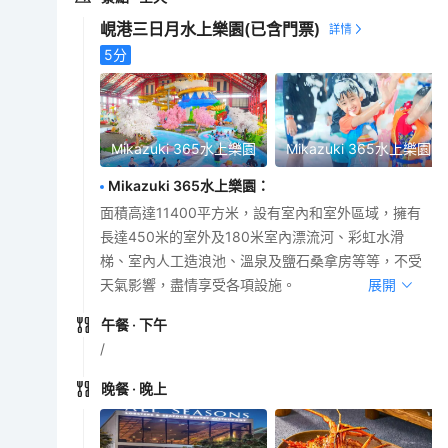
峴港三日月水上樂園
(已含門票)
5
分
Mikazuki 365水上樂園
Mikazuki 365水上樂園
Mikazuki 365水上樂園
：
面積高達11400平方米，設有室內和室外區域，擁有
長達450米的室外及180米室內漂流河、彩虹水滑
梯、室內人工造浪池、溫泉及鹽石桑拿房等等，不受
天氣影響，盡情享受各項設施。
展開
午餐
· 下午
/
晚餐
· 晚上