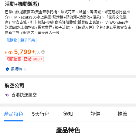
活動+機動遊戲)
巴拿山旅遊度假區(黃金巨手托橋、法式花園、城堡、啤酒城、米芝蓮必比登推
介)、 Mikazuki365水上樂園(龍滑梯+漂流河+造浪池+溫泉)、「世界文化遺
產」會安古城、打卡熱點~迦南島筲箕船體驗(觀賞船上表演)、 VinWonders主
題樂園(水上動物園+探索世界+親子活動)、《保證入住》全程4晚五星級會安南
岸新世界度假酒店，享受高人一等
無購物
親子同樂
5,799+
HKD
/人
限額優惠
已減
1600
無購物
航空公司
香港快運航空
產品特色
5
天行程
須知
評價
推薦
產品特色