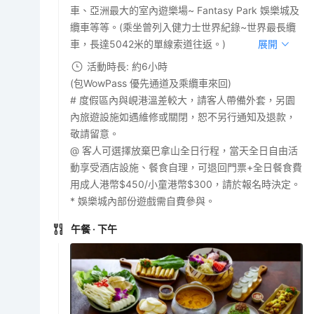
車、亞洲最大的室內遊樂場~ Fantasy Park 娛樂城及
纜車等等。(乘坐曾列入健力士世界紀錄~世界最長纜
車，長達5042米的單線索道往返。)
展開
活動時長: 約6小時
(包WowPass 優先通道及乘纜車來回)
# 度假區內與峴港溫差較大，請客人帶備外套，另園
內旅遊設施如遇維修或關閉，恕不另行通知及退款，
敬請留意。
@ 客人可選擇放棄巴拿山全日行程，當天全日自由活
動享受酒店設施、餐食自理，可退回門票+全日餐食費
用成人港幣$450/小童港幣$300，請於報名時決定。
* 娛樂城內部份遊戲需自費參與。
午餐
· 下午