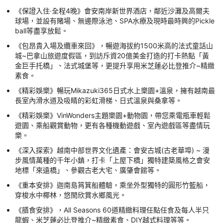
《保證入住‧全程4晚》會安南岸新世界酒店，鄰近沙灘及高爾夫
球場，並設有賭場、無邊際泳池、SPA水療及現時最時興的Pickle
ball等盡享放鬆。
《包昂貴入場及纜車來回》，暢遊海拔約1500米高的法式童話山
城~巴拿山旅遊度假區，到訪斥資20億美金打造的打卡熱點「黃
金巨手托橋」、法式城堡等，更提升享用米芝蓮必比登推介~精緻
素食。
《精彩娛樂》暢玩Mikazuki365日式水上樂園+溫泉，擁有越南最
長室內滑水道及吸睛的彩虹滑梯、日式溫泉與桑拿等。
《精彩娛樂》VinWonders主題樂園+動物園，帶您乘電瓶車輕鬆
遊園、乘船觀賞動物，更有各種機動遊戲、室內遊戲區等盡情玩
樂。
《深入探索》越南中部世界文化遺產：會安古城(古老華埠) ~ 漫
步風情萬種的千年小鎮，打卡「上屋下橋」獨特建築風格之會安
地標「來遠橋」、參觀古老大宅、廣肇會館等。
《重本安排》迦南島筲箕船體驗，乘坐外型獨特的圓形竹籃船，
穿梭水中椰林，悠閒欣賞水鄉風光。
《膳食安排》，All Seasons 60道精緻料理任點任食及每人半只
龍蝦、米芝蓮必比登推介~精緻素食、DIY越式料理等等。