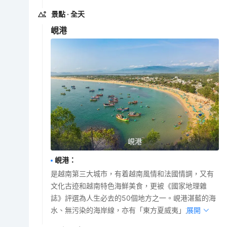
景點
· 全天
峴港
峴港
峴港
：
是越南第三大城市，有着越南風情和法國情調，又有
文化古迹和越南特色海鮮美食，更被《國家地理雜
誌》評選為人生必去的50個地方之一。峴港湛藍的海
水、無污染的海岸線，亦有「東方夏威夷」之稱。
展開