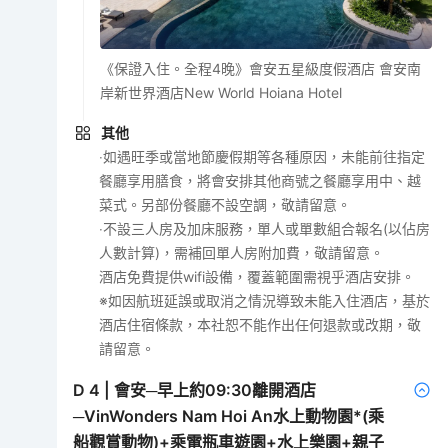
《保證入住。全程4晚》會安五星級度假酒店 會安南
岸新世界酒店New World Hoiana Hotel
其他
‧如遇旺季或當地節慶假期等各種原因，未能前往指定
餐廳享用膳食，將會安排其他商號之餐廳享用中、越
菜式。另部份餐廳不設空調，敬請留意。
‧不設三人房及加床服務，單人或單數組合報名(以佔房
人數計算)，需補回單人房附加費，敬請留意。
酒店免費提供wifi設備，覆蓋範圍需視乎酒店安排。
※如因航班延誤或取消之情況導致未能入住酒店，基於
酒店住宿條款，本社恕不能作出任何退款或改期，敬
請留意。
D
4
|
會安─早上約09:30離開酒店
─VinWonders Nam Hoi An水上動物園*(乘
船觀賞動物)+乘電瓶車遊園+水上樂園+親子