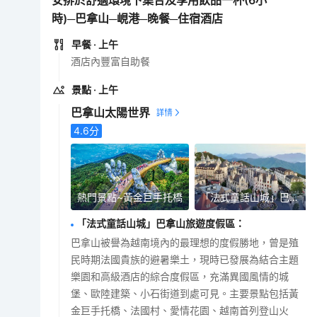
安排於舒適環境下集合及享用飲品一杯(6小
時)─巴拿山─峴港─晚餐─住宿酒店
早餐
· 上午
酒店內豐富自助餐
景點
· 上午
巴拿山太陽世界
4.6
分
熱門景點~黃金巨手托橋
「法式童話山城」巴拿山旅遊度假區
「法式童話山城」巴拿山旅遊度假區
：
巴拿山被譽為越南境內的最理想的度假勝地，曾是殖
民時期法國貴族的避暑樂土，現時已發展為結合主題
樂園和高級酒店的綜合度假區，充滿異國風情的城
堡、歐陸建築、小石街道到處可見。主要景點包括黃
金巨手托橋、法國村、愛情花園、越南首列登山火