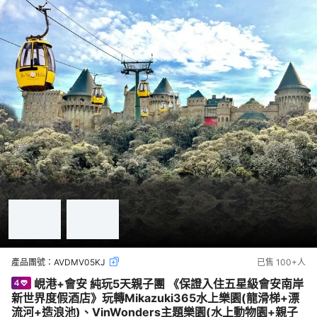
產品團號：
AVDMV05KJ
已售
100+
人
峴港+會安 純玩5天親子團 《保證入住五星級會安南岸
新世界度假酒店》玩轉Mikazuki365水上樂園(龍滑梯+漂
流河+造浪池)、VinWonders主題樂園(水上動物園+親子