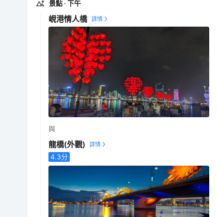
景點
· 下午
峴港情人橋
與
龍橋
(外觀)
4.3
分