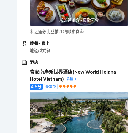
米芝蓮推介~精緻素食
米芝蓮必比登推介精緻素食👍
晚餐
· 晚上
地道越式餐
酒店
會安南岸新世界酒店(New World Hoiana
Hotel Vietnam)
4.5
分
豪華型