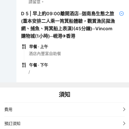
請留意。
D
5
|
早上約09:00離開酒店─迦南島生態之旅
(重本安排二人乘一筲箕船體驗，觀賞漁民拋漁
網、捕魚、筲箕船上表演)(45分鐘)─Vincom
購物城(1小時)─峴港✈香港
早餐
· 上午
酒店內豐富自助餐
午餐
· 下午
/
須知
費用
預訂須知