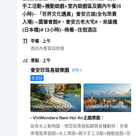
手工活動+機動遊戲+室內遊戲區及園內午餐(6
小時)─「世界文化遺產」會安古城(全包昂貴
入場) ~廣肇會館#、會安古老大宅#、來遠橋
(日本橋)# (3小時)─晚餐─住宿酒店
早餐
· 上午
酒店內豐富自助餐
景點
· 上午
會安珍珠島遊樂園
4.9
分
VinWonders Nam Hoi An主題樂園
VinWonders Nam Hoi An主題樂園
VinWonders Nam Hoi An主題樂園
：
設有水上動物園，帶您搭乘遊船觀賞各種動物，另會
乘電瓶車遊園+水上樂園+親子手工活動+機動遊戲+室