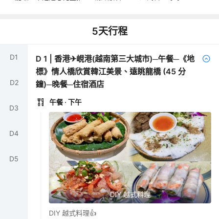
5
天行程
D
1
D
1
|
香港✈峴港(越南第三大城市)─午餐─《地
標》情人橋欣賞韓江美景、遠眺龍橋 (45 分
D
2
鐘)─晚餐─住宿酒店
午餐
· 下午
D
3
D
4
D
5
DIY 越式料理
DIY 越式料理👍