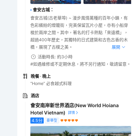
會安古城
：
會安古城(古老華埠) ~ 漫步風情萬種的百年小鎮，有
色彩繽紛的燈籠街，完美保留瓦片小屋，亦有小船穿
梭於兩岸之間。其中，著名的打卡熱點「來遠橋」，
超過400年歷史，其獨特的日式建築和古色古香的木
橋，展現了古樸之美。
展開
活動時長: 約3小時
#如遇維修或不定期休息，將不另行通知，敬請留意。
晚餐
· 晚上
“Home” 必食越式料理
酒店
會安南岸新世界酒店(New World Hoiana
Hotel Vietnam)
4.5
分
豪華型