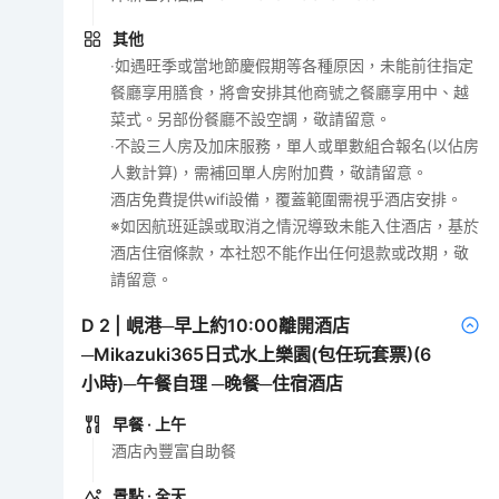
其他
‧如遇旺季或當地節慶假期等各種原因，未能前往指定
餐廳享用膳食，將會安排其他商號之餐廳享用中、越
菜式。另部份餐廳不設空調，敬請留意。
‧不設三人房及加床服務，單人或單數組合報名(以佔房
人數計算)，需補回單人房附加費，敬請留意。
酒店免費提供wifi設備，覆蓋範圍需視乎酒店安排。
※如因航班延誤或取消之情況導致未能入住酒店，基於
酒店住宿條款，本社恕不能作出任何退款或改期，敬
請留意。
D
2
|
峴港─早上約10:00離開酒店
─Mikazuki365日式水上樂園(包任玩套票)(6
小時)─午餐自理 ─晚餐─住宿酒店
早餐
· 上午
酒店內豐富自助餐
景點
· 全天