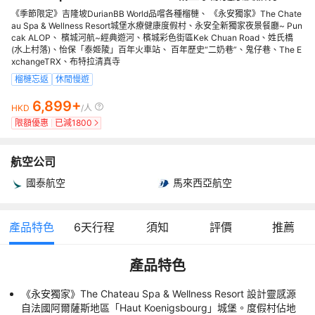
《季節限定》吉隆坡DurianBB World品嚐各種榴槤、 《永安獨家》The Chate
au Spa & Wellness Resort城堡水療健康度假村、永安全新獨家夜景餐廳~ Pun
cak ALOP、 檳城河航~經典遊河、檳城彩色街區Kek Chuan Road、姓氏橋
(水上村落)、怡保「泰姬陵」百年火車站、 百年歷史“二奶巷”、鬼仔巷、The E
xchangeTRX、布特拉清真寺
榴槤忘返
休閒慢遊
6,899+
HKD
/人
限額優惠
已減
1800
航空公司
國泰航空
馬來西亞航空
產品特色
6
天行程
須知
評價
推薦
產品特色
《永安獨家》The Chateau Spa & Wellness Resort 設計靈感源
自法國阿爾薩斯地區「Haut Koenigsbourg」城堡。度假村佔地