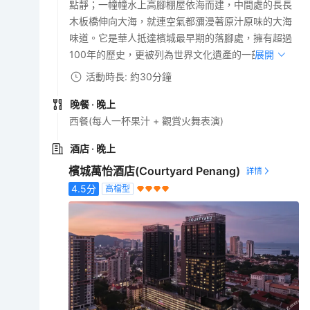
點靜；一幢幢水上高腳棚屋依海而建，中間處的長長
木板橋伸向大海，就連空氣都瀰漫著原汁原味的大海
味道。它是華人抵達檳城最早期的落腳處，擁有超過
100年的歷史，更被列為世界文化遺產的一部分。
展開
活動時長: 約30分鐘
晚餐
· 晚上
西餐(每人一杯果汁 + 觀賞火舞表演)
酒店
· 晚上
檳城萬怡酒店(Courtyard Penang)
4.5
分
高檔型