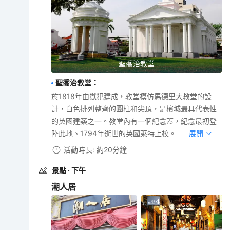
聖喬治教堂
聖喬治教堂
：
於1818年由獄犯建成，教堂模仿馬德里大教堂的設
計，白色排列整齊的圓柱和尖頂，是檳城最具代表性
的英國建築之一。教堂內有一個紀念蓋，紀念最初登
陸此地、1794年逝世的英國萊特上校。
展開
活動時長: 約20分鐘
景點
· 下午
潮人居