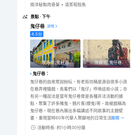
南洋秘製肉骨茶 + 清蒸筍殼魚
景點
· 下午
鬼仔巷
4.5
分
茨廠街_鬼仔巷
茨廠街_鬼仔巷
鬼仔巷
：
鬼仔巷的由來眾說紛紜，有老街坊稱是源自很多小孩
在巷弄裡嬉戲，長輩們以「鬼仔」呼喚這些小孩；亦
有另一種說法是當年鬼仔巷曾是各種非法活動的據
點，聚集了許多賭鬼、鴉片客(煙鬼)等，故被戲稱為
鬼仔巷。現在巷內展出多幅講述不同故事的主題壁
畫，重現當時60年代華人聚腳地的日常生活景象!
展開
活動時長: 約1小時30分鐘