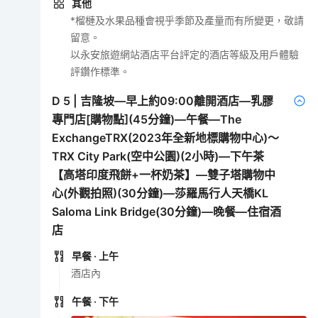
其他
*榴槤及水果品種會視乎季節及產量而有所變更，敬請
留意。
以永安旅遊網站酒店平台評定的酒店等級及用戶體驗
評鑽作標準。
D
5
|
吉隆坡—早上約09:00離開酒店—乳膠
專門店[購物點](45分鐘)—午餐—The
ExchangeTRX(2023年全新地標購物中心)～
TRX City Park(空中公園)(2小時)—下午茶
【高塔印度飛餅+一杯奶茶】—雙子塔購物中
心(外觀拍照)(30分鐘)—莎羅馬行人天橋KL
Saloma Link Bridge(30分鐘)—晚餐—住宿酒
店
早餐
· 上午
酒店內
午餐
· 下午