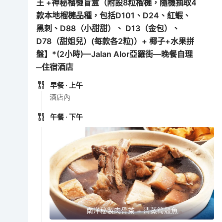
王 +神秘榴槤盲盒（附設8粒榴槤，隨機抽取4
款本地榴槤品種，包括D101、D24、紅蝦、
黑刺、D88（小甜甜）、 D13（金包）、
D78（甜姐兒）(每款各2粒)）+ 椰子+水果拼
盤】*(2小時)—Jalan Alor亞羅街—晚餐自理
─住宿酒店
早餐
· 上午
酒店內
午餐
· 下午
南洋秘製肉骨茶 + 清蒸筍殼魚