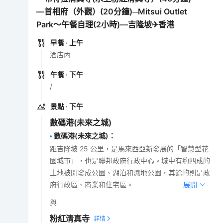
—首相府（外觀）(20分鐘)─Mitsui Outlet
Park～午餐自理(2小時)—吉隆坡✈香港
早餐
· 上午
酒店內
午餐
· 下午
/
景點
· 下午
數碼港(未來之城)
數碼港(未來之城)
：
距吉隆坡 25 公里，是馬來西亞新發展的「智慧型花
園城市」，也是聯邦政府行政中心。城中有約四成的
土地被開發成公園、湖泊和濕地公園，其餘的則是政
府行政區、商業和住宅區。
展開
與
粉紅清真寺