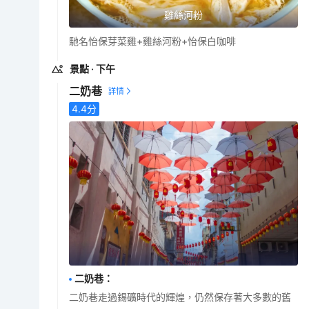
雞絲河粉
馳名怡保芽菜雞+雞絲河粉+怡保白咖啡
景點
· 下午
二奶巷
4.4
分
二奶巷
：
二奶巷走過錫礦時代的輝煌，仍然保存著大多數的舊