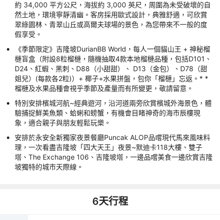
約 34,000 平方公尺，海拔約 3,000 英尺，周圍為未受破壞的自
然土地，環境寧靜清幽。客房採用歐式設計，典雅舒適，可欣賞
翠綠園林、青翠山丘或高爾夫球場的景色，為您帶來不一般的度
假享受。
《季節限定》吉隆坡DurianBB World，每人一個貓山王 + 神秘榴
槤盲盒（附設8粒榴槤，隨機抽取4款本地榴槤品種，包括D101、
D24、紅蝦、黑刺、D88（小甜甜）、 D13（金包）、D78（甜
姐兒）(每款各2粒)）+ 椰子+水果拼盤，包你「榴槤」忘返。* *
榴槤及水果品種會視乎季節及產量而有所變更，敬請留意。
特別安排檳城河航~經典遊河，沿河道兩旁欣賞檳城外海景色，體
驗捕捉鮮美魚類、蛤蜊和螃蟹，有機會目睹神奇的海市辰樓現
象，適合親子與朋友輕鬆玩樂。
安排於永安全新獨家夜景餐廳Puncak ALOP品嚐現代馬來風味料
理，一次看盡吉隆坡「四大天王」夜景~默迪卡118大樓、雙子
塔、The Exchange 106、吉隆坡塔，一邊品嚐美食一邊欣賞吉隆
坡獨特的城市天際線。
6
天行程