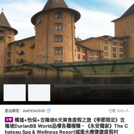
產品團號：
AMPEN06VB
已售
100+
人
檳城+怡保+吉隆坡6天美食度假之旅《季節限定》吉
隆坡DurianBB World品嚐各種榴槤、《永安獨家》The C
hateau Spa & Wellness Resort城堡水療健康度假村