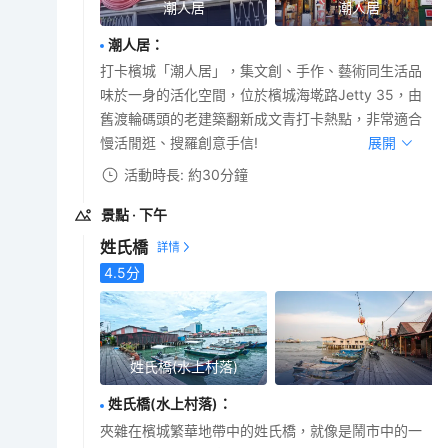
潮人居
潮人居
潮人居
：
打卡檳城「潮人居」，集文創、手作、藝術同生活品
味於一身的活化空間，位於檳城海墘路Jetty 35，由
舊渡輪碼頭的老建築翻新成文青打卡熱點，非常適合
慢活閒逛、搜羅創意手信!
展開
活動時長: 約30分鐘
景點
· 下午
姓氏橋
4.5
分
姓氏橋(水上村落)
姓氏橋(水上村落)
：
夾雜在檳城繁華地帶中的姓氏橋，就像是鬧市中的一