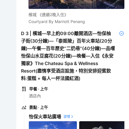
檳城 《連續2晚入住》
Courtyard By Marriott Penang
D
3
|
檳城—早上約09:00離開酒店—怡保柚
子街(30分鐘)—「泰姬陵」百年火車站(20分
鐘)—午餐—百年歷史“二奶巷”(40分鐘)—品嚐
怡保山水豆腐花(20分鐘)—晚餐—入住《永安
獨家》The Chateau Spa & Wellness
Resort(盡情享受酒店設施，特別安排迎賓飲
料:蛋糕 + 每人一杯法國紅酒)
早餐
· 上午
酒店內
景點
· 上午
怡保火車站廣場