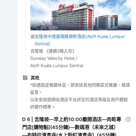
或
吉隆坡中環廣場雅樂軒酒店(Aloft Kuala Lumpur
Sentral)
吉隆坡 《連續2晚入住》
Sunway Velocity Hotel /
Aloft Kuala Lumpur Sentral
其他
*如遇指定餐廳休息，將安排其他同類菜式餐廳，敬請
留意。
以永安旅遊網站酒店平台評定的酒店等級及用戶體驗
評鑽作標準。
D
6
|
吉隆坡—早上約10:00離開酒店—肉乾專
門店[購物點](45分鐘)—數碼港（未來之城）
—布特拉清真寺(水上粉紅清真寺）(45分鐘)