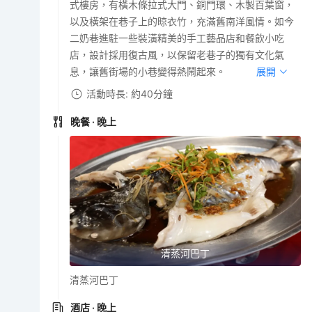
式樓房，有橫木條拉式大門、銅門環、木製百葉窗，
以及橫架在巷子上的晾衣竹，充滿舊南洋風情。如今
二奶巷進駐一些裝潢精美的手工藝品店和餐飲小吃
店，設計採用復古風，以保留老巷子的獨有文化氣
息，讓舊街場的小巷變得熱鬧起來。
展開
活動時長: 約40分鐘
晚餐
· 晚上
清蒸河巴丁
清蒸河巴丁
酒店
· 晚上