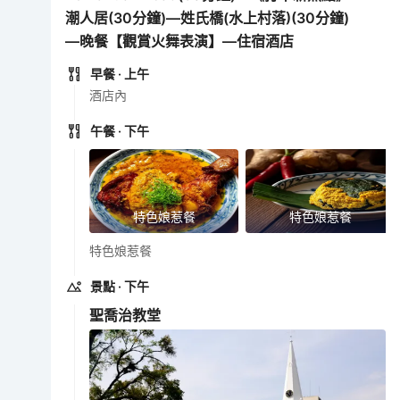
潮人居(30分鐘)—姓氏橋(水上村落)(30分鐘)
—晚餐【觀賞火舞表演】—住宿酒店
早餐
· 上午
酒店內
午餐
· 下午
特色娘惹餐
特色娘惹餐
特色娘惹餐
景點
· 下午
聖喬治教堂