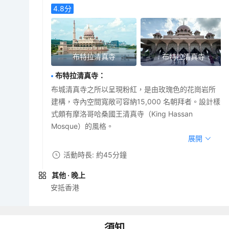
4.8
分
布特拉清真寺
布特拉清真寺
布特拉清真寺
：
布城清真寺之所以呈現粉紅，是由玫瑰色的花崗岩所
建構，寺內空間寬敞可容納15,000 名朝拜者。設計樣
式頗有摩洛哥哈桑國王清真寺（King Hassan
Mosque）的風格。
展開
活動時長: 約45分鐘
其他
· 晚上
安抵香港
須知