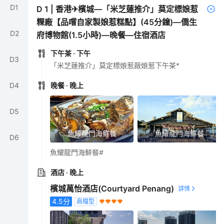
D
1
D
1
|
香港✈檳城—「米芝蓮推介」莫定標娘惹
粿廠【品嚐自家製娘惹糕點】(45分鐘)—僑生
D
2
府博物館(1.5小時)—晚餐—住宿酒店
下午茶
· 下午
D
3
「米芝蓮推介」莫定標娘惹厰娘惹下午茶*
D
4
晚餐
· 晚上
D
5
魚耀龍門海鮮餐
魚耀龍門海鮮餐
D
6
魚耀龍門海鮮餐#
酒店
· 晚上
檳城萬怡酒店(Courtyard Penang)
4.5
分
高檔型