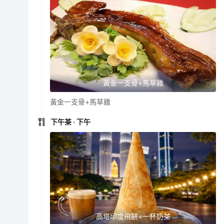
黃金一支骨+馬草雞
黃金一支骨+馬草雞
下午茶
· 下午
高塔印度飛餅+一杯奶茶