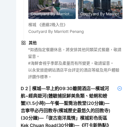
Courtyard By Marriott Penang
Courtyard By Marriott Penang
檳城 《連續2晚入住》
Courtyard By Marriott Penang
其他
*如遇指定餐廳休息，將安排其他同類菜式餐廳，敬請
留意。
#海鮮會視乎季節及產量而有所變更，敬請留意。
以永安旅遊網站酒店平台評定的酒店等級及用戶體驗
評鑽作標準。
D
2
|
檳城—早上約09:30離開酒店—檳城河
航~經典遊河(體驗捕捉鮮美魚類、蛤蜊和螃
蟹)(1.5小時)—午餐—聖喬治教堂(20分鐘)—
吉寧甲必丹回教寺(檳城歷史最悠久的回教寺)
(30分鐘)—「復古南洋風情」檳城彩色街區
Kek Chuan Road(30分鐘)—《打卡新熱點》