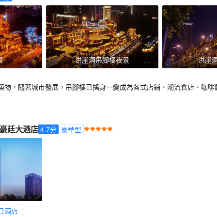
景
洪崖洞吊腳樓夜景
洪崖
築物，隨著城市發展，吊腳樓已搖身一變成為各式店鋪、潮流食店、咖啡
豪廷大酒店
4.7
分
豪華型
日酒店