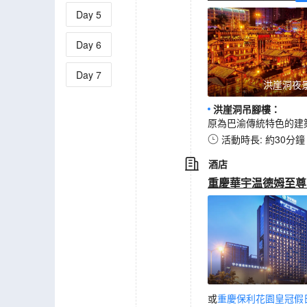
Day
5
Day
6
Day
7
洪崖洞夜
洪崖洞吊腳樓
：
原為巴渝傳統特色的建
活動時長: 約30分鐘
酒店
重慶華宇温德姆至尊
或
重慶保利花園皇冠假