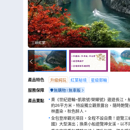
三峽紅葉
三峽紅葉
產品特色
升級純玩
紅葉秘境
星級郵輪
服務保障
無購物
無車販
乘《世紀遊輪~凱歌號/榮耀號》遨遊長江，
產品賣點
約26平方米，特設獨立觀景露台，隨時飽覽
林盡染，秋色醉人。
全包登岸觀光項目，全程不設自費！遊覽三
國》大型演出；換乘小船遊覽神女溪，以不