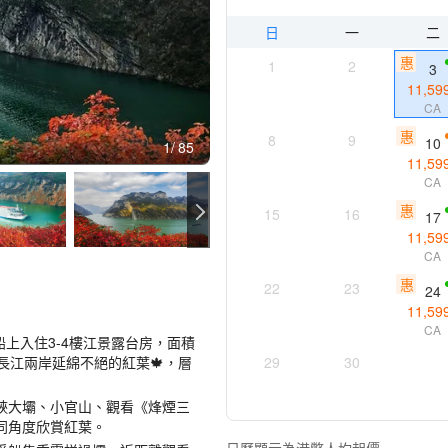
日
一
二
惠
1
2
3
11,59
CA
惠
8
9
10
1
85
11,59
CA
惠
15
16
17
11,59
CA
惠
22
23
24
11,59
CA
船上入住3-4樓江景露台房，面積
長江兩岸延綿不絕的紅葉🍁，層
29
30
峽大壩、小官山、觀看《烽煙三
同角度欣賞紅葉。