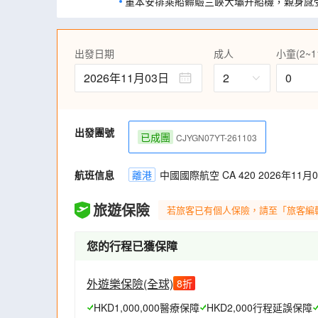
重本安排乘船體驗三峽大壩升船機，親身感
三峽工程的其中一項重要配套。
到訪仙桃夢裡水鄉、隨州銀杏谷、重慶園博
美景盡收藏；並打卡洪崖洞夜景、觀看輕軌
出發日期
成人
小童(2~1
香港乘航機往重慶，武漢乘高鐵返港，便捷
2026年11月03日
2
0
細心安排廣東話導遊講解，份外親切(船上、
多項細意安排 ‧客房特設歡迎果盤及飲品 
WIFI 無限使用 ‧包船上高清電影院電影
系統,無限次使用 ‧遊船提供免費宵夜(登船
出發團號
已成團
CJYGN07YT-261103
卡拉OK一小時(酒水另付及需提前預定) (時間限制
多項細意安排 ‧免船上行李生小費，行李由
‧正餐指定酒水免費暢飲 ‧航程期間生日獲
航班信息
離港
中國國際航空 CA 420 2026年11月03
時可免費享用咖啡/茶及精美茶點 (離船當天
額外收取外國人附加費
旅遊保險
若旅客已有個人保險，請至「旅客編
【升級貼心】每位貴賓安排一部輕便導賞耳
解。(註4)
您的行程已獲保障
【通訊無阻】免費提供手機數據SIM卡(每
家人、朋友分享，通訊無間斷。(註5)
外遊樂保險(全球)
8
折
HKD1,000,000醫療保障
HKD2,000行程延誤保障