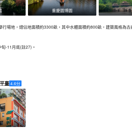
園
重慶園博園
舉行場地，總佔地面積約3300畝，其中水體面積約800畝，建築風格為
-11月底(註27)。
平臺
4.6
分