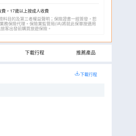
收費，17歲以上按成人收費
資料目的及第三者權益聲明；保險證書一經簽發，恕
業務保險代理。保險業監管局(IA)將就此保單按適用
IA)建議旅客出發前購買旅遊保險。
下載行程
推薦產品
下載行程