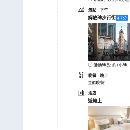
景點
· 下午
解放碑步行街
4.7
分
活動時長: 約1小時
晚餐
· 晚上
登船晚餐*
酒店
遊輪上