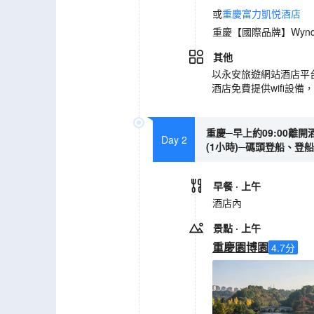
或
重慶富力凱悦酒店
重慶【國際品牌】Wyndh
其他
以永安旅遊網站酒店平
酒店免費提供wifi設
重慶─早上約09:00離
Day 2
(1小時)─碼頭登船、登
早餐
· 上午
酒店內
景點
· 上午
重慶園博園
4.7
分