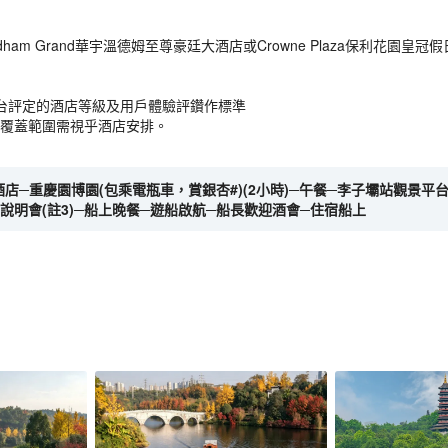
am Grand華宇溫德姆至尊豪廷大酒店或Crowne Plaza保利花園皇冠假日
台評定的酒店等級及用戶體驗評鑽作標準
備，覆蓋範圍需視乎酒店安排。
開酒店─重慶園博園(包乘電瓶車，賞銀杏#)(2小時)─午餐─李子壩站觀景平台
船說明會(註3)─船上晚餐─遊船啟航─船長歡迎酒會─住宿船上