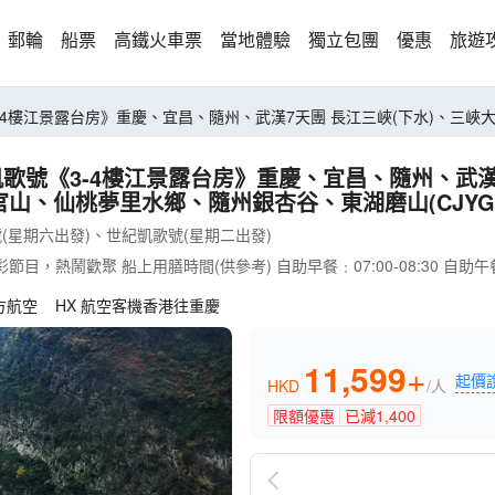
郵輪
船票
高鐵火車票
當地體驗
獨立包團
優惠
旅遊
《3-4樓江景露台房》重慶、宜昌、隨州、武漢7天團 長江三峽(下水)、
凱歌號《3-4樓江景露台房》重慶、宜昌、隨州、武漢
、仙桃夢里水鄉、隨州銀杏谷、東湖磨山(CJYGN0
星期六出發)、世紀凱歌號(星期二出發)
鬧歡聚 船上用膳時間(供參考) 自助早餐﹕07:00-08:30 自助午餐﹕12:00-1
方航空
HX 航空客機香港往重慶
11,599
+
起價
HKD
/人
限額優惠
已減
1,400