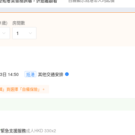
日曆顯示為港幣人均起價
受船隻乘電梯過壩，近距離觀看
園賞銀杏、東湖磨山景區，秋日
穿樓奇觀。
1歲)
房間數
舒適。
1
湖北及重慶)。
‧乘永安專車暢遊三峽大壩 ‧船上
無限次入場 ‧房間內電視點播電影
及離船當天除外) ‧全團免費使用
 0800-1800)
碼頭直達房間， 免搬提行李之苦
贈生日蛋糕慶祝 ‧早上6時半至7
日 14:50
抵港
其他交通安排
除外) ‧持外國護照貴賓【無須】
輯」頁選擇「自備保險」。
機，隨時隨地清楚聆聽導遊講
位成人一張)，精彩旅程馬上可以和
緊急支援服務
成人HKD 330x2