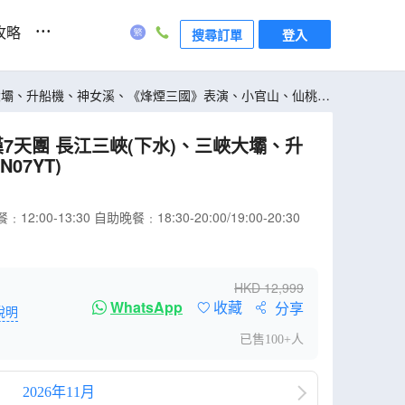
...
攻略
搜尋訂單
登入
三峽大壩、升船機、神女溪、《烽煙三國》表演、小官山、仙桃夢
7天團 長江三峽(下水)、三峽大壩、升
7YT)
3:30 自助晚餐﹕18:30-20:00/19:00-20:30
HKD
12,999
WhatsApp
收藏
分享
說明
已售100+人
2026年11月