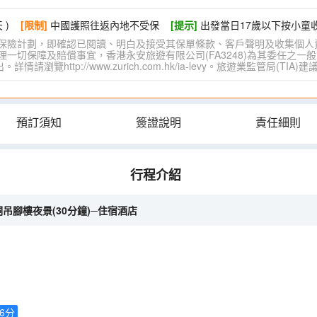
 )
[限制]
中國護照往返內地不受保
[提示]
出發當日17歲以下按小童
保險計劃，即確認已閱讀、明白及接受其保單條款、客戶聲明及收集個人
切保障及賠償事宜，香港永安旅遊有限公司(FA3248)為其委任之一般
覽http://www.zurich.com.hk/ia-levy。旅遊業監管局(T
預訂須知
簽證說明
責任細則
行程介紹
吊腳樓夜景(30分鐘)─住宿酒店
.6
分