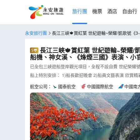
旅行團
機票
酒店
自由行
永安旅行團
長江三峽🍁賞紅葉 世紀遊輪~榮耀/凱歌號
里水鄉、隨州銀杏谷、東湖磨山(CJYGN07YT)
長江三峽🍁賞紅葉 世紀遊輪~榮耀/
船機、神女溪、《烽煙三國》表演、小官山
已全包三峽遊船登岸觀光項目，全程不設自費 世紀榮耀號(
船上特別安排： 1)船長歡迎晚會 2)船員文藝表演 欣賞精彩節目，熱
航空公司：
國泰航空
中國國際航空
中國南