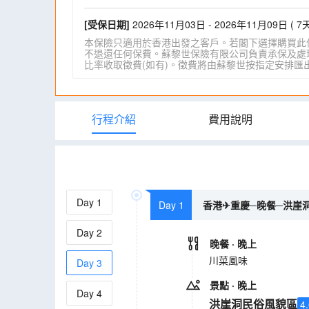
[受保日期]
2026年11月03日 - 2026年11月09日 ( 7天
本保險只適用於香港出發之客戶。若閣下選擇購買此
不退還任何保費。蘇黎世保險有限公司負責承保及處理一
比率收取徵費(如有)。徵費將由蘇黎世按指定安排匯出。詳情請瀏
行程介紹
費用說明
Day
1
Day 1
香港✈重慶─晚餐─洪崖洞
Day
2
晚餐
· 晚上
川菜風味
Day
3
景點
· 晚上
Day
4
洪崖洞民俗風貌區
4