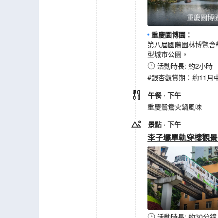
重慶園博
重慶園博園
：
第八屆國際園林博覽會
型城市公園。
活動時長: 約2小時
#銀杏觀賞期：約11月中旬
午餐
· 下午
重慶鴛鴦火鍋風味
景點
· 下午
李子壩單軌穿樓觀景
活動時長: 約30分鐘