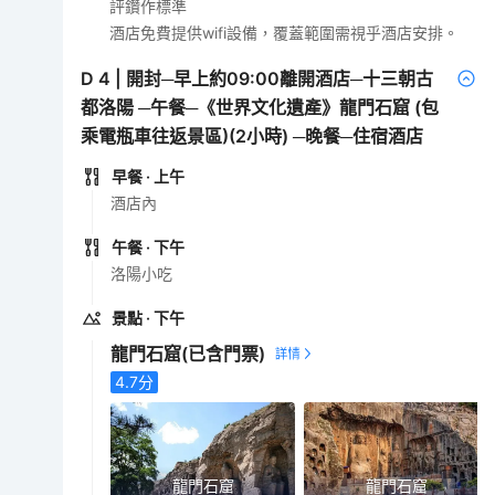
評鑽作標準
酒店免費提供wifi設備，覆蓋範圍需視乎酒店安排。
D
4
|
開封─早上約09:00離開酒店─十三朝古
都洛陽 ─午餐─《世界文化遺產》龍門石窟 (包
乘電瓶車往返景區)(2小時) ─晚餐─住宿酒店
早餐
· 上午
酒店內
午餐
· 下午
洛陽小吃
景點
· 下午
龍門石窟
(已含門票)
4.7
分
龍門石窟
龍門石窟