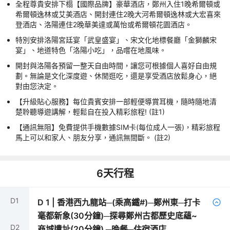
全程尊貴安排下榻【國際品牌】豪華酒店，鄭州入住1晚希爾頓或
希爾頓逸林或艾美酒店、開封連住2晚大河希爾頓逸林或大宏喜來
登酒店、洛陽連住2晚華美達或萬怡或希爾頓花園酒店。
特別安排洛陽宮廷宴「武皇盛宴」、宋文化地標餐廳「金獅麟宋
宴」、地道特色「洛陽小吃」，品嚐在地風味。
開封與洛陽各預留一整天自由時間，讓您可根據個人喜好自由規
劃。無論是文化深度遊、休閒逛吃，還是享受酒店放鬆身心，絕
對由您決定。
【升級貼心服務】每位貴賓安排一部輕便導賞耳機，隨時隨地清
楚聆聽導遊講解，輕鬆自在投入精彩旅程! (註1)
【通訊無阻】免費提供手機數據SIM卡(每位成人一張)，精彩旅程
馬上可以和家人、朋友分享，通訊無間斷。 (註2)
6
天行程
D
1
D
1
|
香港西九龍站─(乘高鐵#)─鄭州東─打卡
毫都新象(30分鐘)─探尋鄭州古都歷史底蘊~
D
2
商城遺址(20分鐘) ─晚餐─住宿酒店