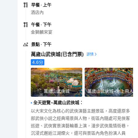
早餐
· 上午
酒店內
午餐
· 下午
金獅麟宋宴
景點
· 下午
萬歲山武俠城
(已含門票)
4.6
分
萬歲山武俠城
萬歲山武俠城~水上飛人
全天遊覽~萬歲山武俠城
：
以大宋文化為核心的武俠演藝主題景區，高度還原多
部武俠小説之經典場景與人物，街區內隨處可見俠客
巡遊、武俠實景演藝輪番上演，漫步武俠風情街巷，
沉浸式邂逅江湖煙火，還可與景區內角色扮演人員