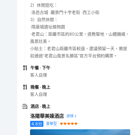
2）休閒逛吃：
‧洛邑古城 ‧麗景門十字老街 ‧西工小街
3）自然休閒：
‧隋唐城遺址植物園
‧老君山：距離市區約80公里，道教聖地，山體巍峨，
風景壯美。
小貼士：老君山距離市區較遠，建議預留一天，需提
前通過”老君山風景名勝區”官方平台預約購票。
午餐
· 下午
客人自理
晚餐
· 晚上
客人自理
酒店
· 晚上
洛陽華美達酒店
4.8
分
豪華型