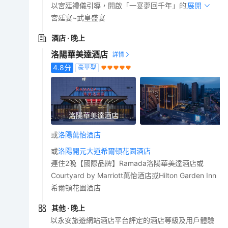
以宮廷禮儀引導，開啟「一宴夢回千年」的旅程。
展開
宮廷宴~武皇盛宴
酒店
· 晚上
洛陽華美達酒店
4.8
分
豪華型
洛陽華美達酒店
或
洛陽萬怡酒店
或
洛陽開元大道希爾頓花園酒店
連住2晚【國際品牌】Ramada洛陽華美達酒店或
Courtyard by Marriott萬怡酒店或Hilton Garden Inn
希爾頓花園酒店
其他
· 晚上
以永安旅遊網站酒店平台評定的酒店等級及用戶體驗