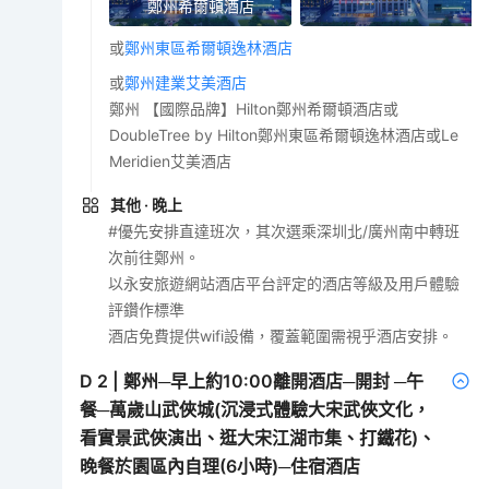
鄭州希爾頓酒店
或
鄭州東區希爾頓逸林酒店
或
鄭州建業艾美酒店
鄭州 【國際品牌】Hilton鄭州希爾頓酒店或
DoubleTree by Hilton鄭州東區希爾頓逸林酒店或Le
Meridien艾美酒店
其他
· 晚上
#優先安排直達班次，其次選乘深圳北/廣州南中轉班
次前往鄭州。
以永安旅遊網站酒店平台評定的酒店等級及用戶體驗
評鑽作標準
酒店免費提供wifi設備，覆蓋範圍需視乎酒店安排。
D
2
|
鄭州─早上約10:00離開酒店─開封 ─午
餐─萬歲山武俠城(沉浸式體驗大宋武俠文化，
看實景武俠演出、逛大宋江湖市集、打鐵花)、
晚餐於園區內自理(6小時)─住宿酒店