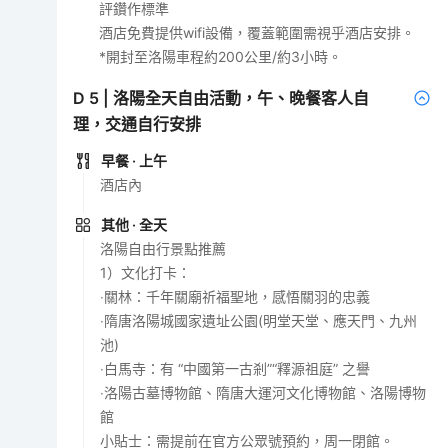
評鑽作標準
酒店免費提供wifi設備，覆蓋範圍需視乎酒店安排。
*開封至洛陽車程約200公里/約3小時。
D
5
|
洛陽全天自由活動，午、晚餐客人自
理，交通自行安排
早餐
· 上午
酒店內
其他
· 全天
洛陽自由行景點推薦
1）文化打卡：
‧關林：千年關廟祈福聖地，感悟關羽的忠義
‧隋唐洛陽城國家遺址公園(明堂天堂、應天門、九州
池)
‧白馬寺：有 “中國第一古剎”“釋源祖庭” 之譽
‧洛陽古墓博物館、隋唐大運河文化博物館、洛陽博物
館
小貼士：需提前在官方公眾號預約，周一閉館。