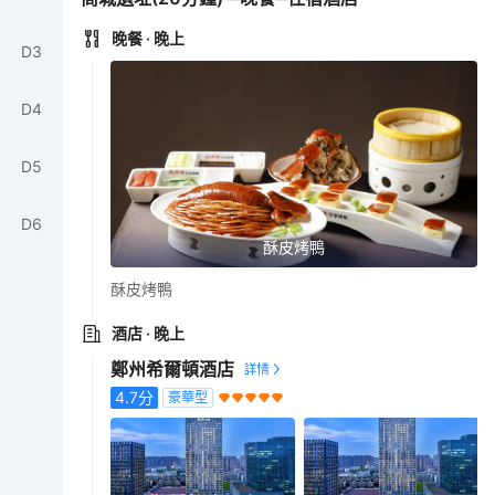
晚餐
· 晚上
D
3
D
4
D
5
D
6
酥皮烤鴨
酥皮烤鴨
酒店
· 晚上
鄭州希爾頓酒店
4.7
分
豪華型