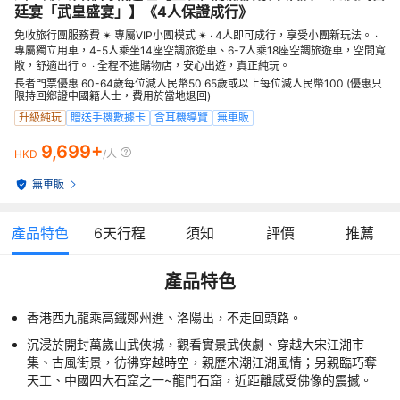
廷宴「武皇盛宴」】《4人保證成行》
免收旅行團服務費 ✴ 專屬VIP小團模式 ✴ ‧ 4人即可成行，享受小團新玩法。 ‧
專屬獨立用車，4-5人乘坐14座空調旅遊車、6-7人乘18座空調旅遊車，空間寬
敞，舒適出行。 ‧ 全程不進購物店，安心出遊，真正純玩。
長者門票優惠 60-64歲每位減人民幣50 65歲或以上每位減人民幣100 (優惠只
限持回鄉證中國籍人士，費用於當地退回)
升級純玩
贈送手機數據卡
含耳機導覽
無車販
9,699+
HKD
/人
無車販
產品特色
6
天行程
須知
評價
推薦
產品特色
香港西九龍乘高鐵鄭州進、洛陽出，不走回頭路。
沉浸於開封萬歲山武俠城，觀看實景武俠劇、穿越大宋江湖市
集、古風街景，彷彿穿越時空，親歷宋潮江湖風情；另親臨巧奪
天工、中國四大石窟之一~龍門石窟，近距離感受佛像的震撼。