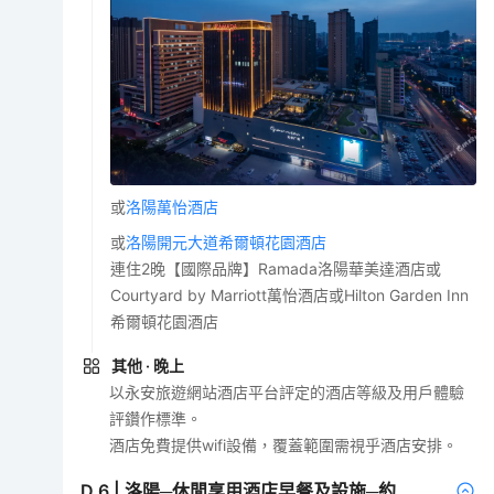
或
洛陽萬怡酒店
或
洛陽開元大道希爾頓花園酒店
連住2晚【國際品牌】Ramada洛陽華美達酒店或
Courtyard by Marriott萬怡酒店或Hilton Garden Inn
希爾頓花園酒店
其他
· 晚上
以永安旅遊網站酒店平台評定的酒店等級及用戶體驗
評鑽作標準。
酒店免費提供wifi設備，覆蓋範圍需視乎酒店安排。
D
6
|
洛陽─休閒享用酒店早餐及設施─約