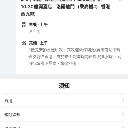
10:30離開酒店 ─洛陽龍門─(乘高鐵#)─香港
西九龍
早餐
· 上午
酒店內
其他
· 上午
#優先安排直達班次，其次選乘深圳北/廣州南站中轉
班次前往香港。由於乘坐高鐵時間較長(約9小時)，可
自行準備小零食，旅途舒適。
須知
費用
預訂須知