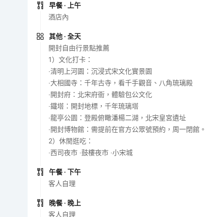
早餐
· 上午
酒店內
其他
· 全天
開封自由行景點推薦
1）文化打卡：
‧清明上河園：沉浸式宋文化實景園
‧大相國寺：千年古寺，看千手觀音、八角琉璃殿
‧開封府：北宋府衙，體驗包公文化
‧鐵塔：開封地標，千年琉璃塔
‧龍亭公園：登殿俯瞰潘楊二湖，北宋皇宮遺址
‧開封博物館：需提前在官方公眾號預約，周一閉館。
2）休閒逛吃：
‧西司夜市 ‧鼓樓夜市 ‧小宋城
午餐
· 下午
客人自理
晚餐
· 晚上
客人自理