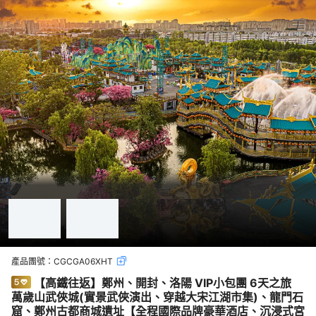
產品團號：
CGCGA06XHT
【高鐵往返】鄭州、開封、洛陽 VIP小包團 6天之旅
萬歲山武俠城(實景武俠演出、穿越大宋江湖市集)、龍門石
窟、鄭州古都商城遺址【全程國際品牌豪華酒店、沉浸式宮