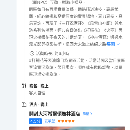
（即NPC）互動，賺取小禮品。
園區每日有百場實景演藝，通過精湛演技、高超武
藝、細心編排和高還原度的實景場地、真刀真槍、真
馬真炮，再現了《三打祝家莊》《風雪山神廟》等水
滸系列名場面。經典夜遊演出《打鐵花》《火壺》再
現火樹銀花不夜天的非遺盛宴，《神舟傳奇》通過水
霧光影等投影技術，憶回大宋海上絲綢之路盛景。
展開
活動時長: 約6小時
#打鐵花等表演節目為景區活動，活動時間及當日景區
客流實況為準，節目場次、順序或有臨時調整，以景
區現場安排為準。
晚餐
· 晚上
客人自理
酒店
· 晚上
開封大河希爾頓逸林酒店
4.5
分
豪華型