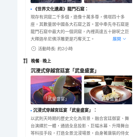
《世界文化遺產》龍門石窟
：
現存有洞窟二千多個，造像十萬多尊，佛塔四十多
座，其數量居中國各大石窟之首。當中奉先寺石窟是
龍門石窟中最大的一個洞窟，內裡高達五十餘呎之巨
大釋迦牟尼佛浮雕更是巧奪天工。
展開
活動時長: 約2小時
晚餐
· 晚上
沉浸式穿越宮廷宴「武皇盛宴」
「武皇盛宴」
「武皇盛宴」
沉浸式穿越宮廷宴「武皇盛宴」
：
以武則天時期的歷史文化為背景，融合‌宮廷御宴、舞
台演繹‌於一體，通過‌全息投影、巨幅水幕、升降舞台
等科技手段，打造全景沈浸場景，由身著唐裝的侍女