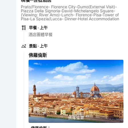
晚餐─住宿酒店
Prato/Florence- Florence City-Dumo(External Visit)-
Piazza Della Signoria-David-Michelangelo Square-
(Viewing: River Arno)-Lunch- Florence-Pisa-Tower of
Pisa-La Spezia/Lucca- Dinner-Hotel Accommodation
早餐
· 上午
酒店團體早餐
景點
· 上午
佛羅倫斯
佛羅倫斯