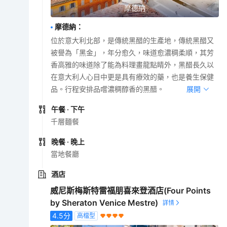
摩德納
摩德納
：
位於意大利北部，是傳統黑醋的生產地，傳統黑醋又
被譽為「黑金」，年分愈久，味道愈濃稠柔順，其芳
香高雅的味道除了能為料理畫龍點睛外，黑醋長久以
在意大利人心目中更是具有療效的藥，也是養生保健
品。行程安排品嚐濃稠醇香的黑醋。
展開
午餐
· 下午
千層麵餐
晚餐
· 晚上
當地餐廳
酒店
威尼斯梅斯特雷福朋喜來登酒店(Four Points
by Sheraton Venice Mestre)
4.5
分
高檔型