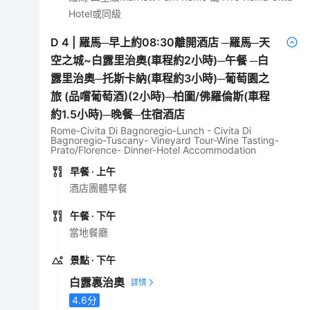
Hotel或同級
D
4
|
羅馬─早上約08:30離開酒店 ─羅馬─天
空之城~白露里治奧(車程約2小時)─午餐 ─白
露里治奧─托斯卡納(車程約3小時)─葡萄園之
旅 (品嚐葡萄酒)(2小時)─柏圖/佛羅倫斯(車程
約1.5小時)─晚餐─住宿酒店
Rome-Civita Di Bagnoregio-Lunch - Civita Di
Bagnoregio-Tuscany- Vineyard Tour-Wine Tasting-
Prato/Florence- Dinner-Hotel Accommodation
早餐
· 上午
酒店團體早餐
午餐
· 下午
當地餐廳
景點
· 下午
白露裏治奧
4.6
分