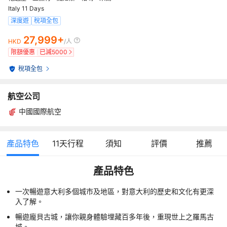
Italy 11 Days
深度遊
稅項全包
27,999+
HKD
/人
限額優惠
已減
5000
稅項全包
航空公司
中國國際航空
產品特色
11
天行程
須知
評價
推薦
產品特色
一次暢遊意大利多個城市及地區，對意大利的歷史和文化有更深
入了解。
暢遊龐貝古城，讓你親身體驗埋藏百多年後，重現世上之羅馬古
城。