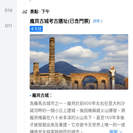
D
10
景點
· 下午
龐貝古城考古​​遺址
(已含門票)
D
11
4.5
分
龐貝古城
：
為羅馬古城市之一，龐貝於前600年左右在意大利沙
諾河畔的一個小丘上建城。後因維蘇威火山爆發，將
龐貝掩蓋在六十米多深的火山灰下，直至150年多後
才被發掘出來及重建，它亦是今天世界上唯一的一座
構造完全與當時相符的城市。
展開