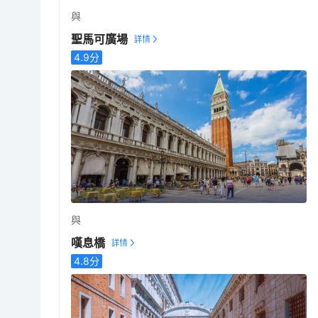
與
聖馬可廣場
4.9
分
與
嘆息橋
4.8
分