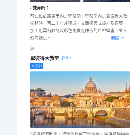
梵蒂岡
：
前往位於羅馬市內之梵蒂崗，梵蒂崗內之聖彼得大教
堂耗時一百二十年才建成，文藝復興式設計及建築，
加上用雲石雕刻及彩色馬賽克鑲嵌的巨型壁畫，令人
歎為觀止。
展開
與
聖彼得大教堂
4.5
分
*如遇旅遊旺季、特別活動或其他情況，需排隊輪候而