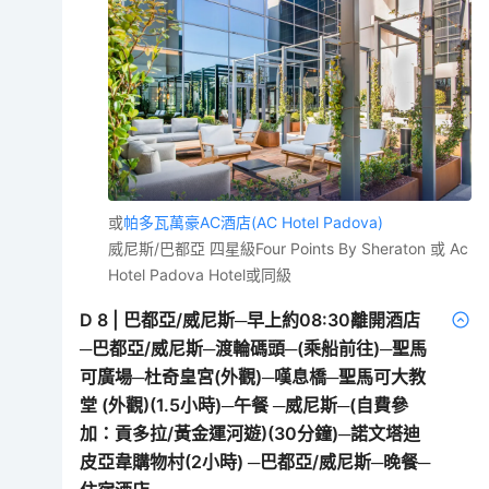
或
帕多瓦萬豪AC酒店(AC Hotel Padova)
威尼斯/巴都亞 四星級Four Points By Sheraton 或 Ac
Hotel Padova Hotel或同級
D
8
|
巴都亞/威尼斯─早上約08:30離開酒店
─巴都亞/威尼斯─渡輪碼頭─(乘船前往)─聖馬
可廣場─杜奇皇宮(外觀)─嘆息橋─聖馬可大教
堂 (外觀)(1.5小時)─午餐 ─威尼斯─(自費參
加：貢多拉/黃金運河遊)(30分鐘)─諾文塔迪
皮亞韋購物村(2小時) ─巴都亞/威尼斯─晚餐─