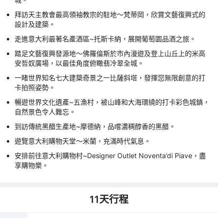
拜訪天主教會最高領袖教宗的駐地～梵蒂岡，欣賞文藝復興式的
設計及建築。
走進意大利最著名產酒區~托斯卡納，展開葡萄園品酒之旅。
踏足文藝復興發源地～佛羅倫斯於市內漫遊及登上山丘上的米高
安哲奴廣場，以最佳角度俯瞰翡冷翠全城。
一睹世界知名七大建築奇景之一比薩斜塔，發揮您無限創意的打
卡拍照姿勢。
暢遊世界文化遺產~五漁村，被山峰和大海環繞的打卡彩色城鎮，
自然景色令人難忘。
到訪傳統黑醋生產地~摩德納，品嚐濃稠醇香的黑醋。
遊覽意大利購物天堂～米蘭，充滿時代氣息。
安排前往意大利購物村~Designer Outlet Noventa’di Piave，盡
享購物樂。
11
天行程