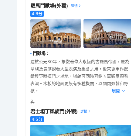
羅馬鬥獸場
(外觀)
4.6
分
鬥獸場
鬥獸場
：
建於公元80年，象徵著偉大永恆的古羅馬帝國，原為
皇族及貴族觀看大型表演及集會之用，後來更用作奴
隸與野獸搏鬥之場地，場館可同時容納五萬觀眾觀看
表演。木板的地面更設有多種機關，以關閉奴隸和野
獸。
展開
與
君士坦丁凱旋門
(外觀)
4.5
分