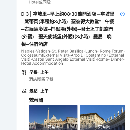
Hotel或同級
D
3
|
拿坡里─早上約08:30離開酒店 ─拿坡里
─梵蒂岡(車程約3小時)─聖彼得大教堂*─午餐
─古羅馬廢墟─鬥獸場(外觀)─君士坦丁凱旋門
(外觀) ─聖天使城堡(外觀)(3小時)─羅馬 ─晚
餐─住宿酒店
Naples-Vatican-St. Peter Basilica-Lunch- Rome Forum-
Colosseum(External Visit)-Arco Di Costantino (External
Visit)-Castel Sant Angelo(External Visit)-Rome- Dinner-
Hotel Accommodation
早餐
· 上午
酒店團體早餐
景點
· 上午
梵蒂岡
梵蒂岡
梵蒂岡