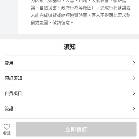
力因素（如塞車、大雪、路塌、天氣影響、航班延
誤、自然災害、政府行為等原因），造成行程延誤或
未能完成遊覽或縮短遊覽時間，客人不得藉此要求賠
償或退團，敬請留意。
須知
費用
預訂須知
自費項目
簽證
責任細則
立即預訂
收藏