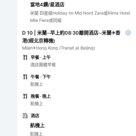
當地4鑽/星酒店
米蘭 四星級Holiday Im Mid Nord Zara或Klima Hotel
Mila Fiere或同級
D
10
|
米蘭─早上約08:30離開酒店─米蘭✈香
港(經北京轉機)
Milan✈Hong Kong (Transit at Beijing)
早餐
· 上午
酒店團體早餐
午餐
· 下午
航機上
晚餐
· 晚上
航機上
酒店
航機上
航機上