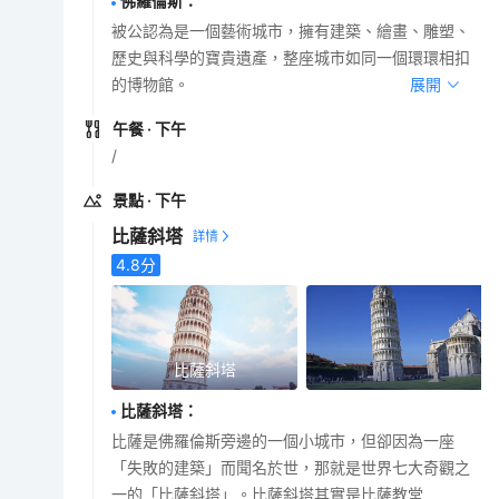
佛羅倫斯
：
被公認為是一個藝術城市，擁有建築、繪畫、雕塑、
歷史與科學的寶貴遺產，整座城市如同一個環環相扣
的博物館。
展開
午餐
· 下午
/
景點
· 下午
比薩斜塔
4.8
分
比薩斜塔
比薩斜塔
：
比薩是佛羅倫斯旁邊的一個小城市，但卻因為一座
「失敗的建築」而聞名於世，那就是世界七大奇觀之
一的「比薩斜塔」。比薩斜塔其實是比薩教堂