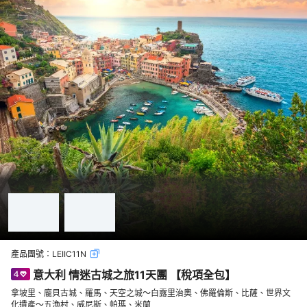
產品團號：
LEIIC11N
意大利 情迷古城之旅11天團 【稅項全包】
拿坡里、龐貝古城、羅馬、天空之城～白露里治奧、佛羅倫斯、比薩、世界文
化遺產～五漁村、威尼斯、帕瑪、米蘭