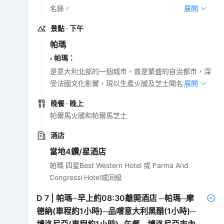
名錄。
展開
景點
· 下午
帕瑪
帕瑪
：
是意大利北部的一個城市，曾是繁盛的自治都巿，深
受法國文化影響，現以生產火腿及芝士聞名。
展開
晚餐
· 晚上
帕爾馬火腿和帕爾馬芝士
酒店
當地4鑽/星酒店
帕瑪 四星Best Western Hotel 或 Parma And
Congressi Hotel或同級
D
7
|
帕瑪─早上約08:30離開酒店 ─帕瑪─摩
德納(車程約1小時)─品嚐意大利黑醋(1小時)─