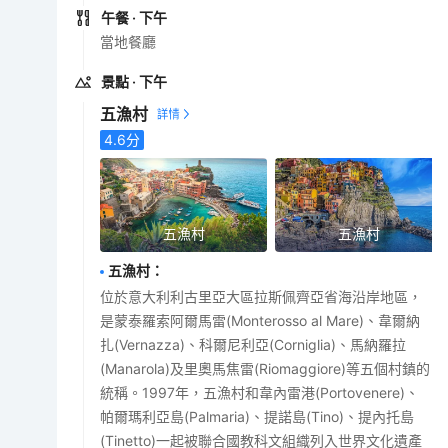
午餐
· 下午
當地餐廳
景點
· 下午
五漁村
4.6
分
五漁村
五漁村
五漁村
：
位於意大利利古里亞大區拉斯佩齊亞省海沿岸地區，
是蒙泰羅索阿爾馬雷(Monterosso al Mare)、韋爾納
扎(Vernazza)、科爾尼利亞(Corniglia)、馬納羅拉
(Manarola)及里奧馬焦雷(Riomaggiore)等五個村鎮的
統稱。1997年，五漁村和韋內雷港(Portovenere)、
帕爾瑪利亞島(Palmaria)、提諾島(Tino)、提內托島
(Tinetto)一起被聯合國教科文組織列入世界文化遺產