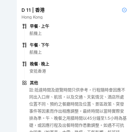
D
11
|
香港
Hong Kong
早餐
· 上午
航機上
午餐
· 下午
航機上
晚餐
· 晚上
安抵香港
其他
註:抵達時間及遊覽時間只供參考，行程隨時會因應不
同出入口岸、航班，以及交通、天氣情況、酒店所處
位置不同、預約之餐廳時間及位置、景區政策、突發
事件等因素而作出相應調整，最終時間以當時實際安
排為準。午、晚餐之用膳時間以45分鐘至1.5小時為基
礎，或因應行程及出餐時間作悉數調整。如遇不可抗