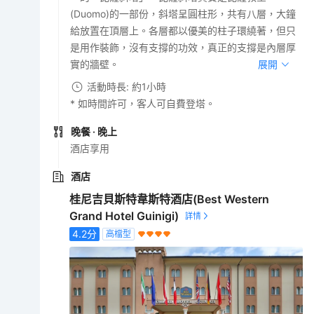
(Duomo)的一部份，斜塔呈圓柱形，共有八層，大鐘
給放置在頂層上。各層都以優美的柱子環繞著，但只
是用作裝飾，沒有支撐的功效，真正的支撐是內層厚
實的牆壁。
展開
活動時長: 約1小時
* 如時間許可，客人可自費登塔。
晚餐
· 晚上
酒店享用
酒店
桂尼吉貝斯特韋斯特酒店(Best Western
Grand Hotel Guinigi)
4.2
分
高檔型