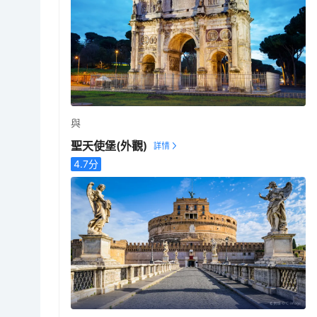
與
聖天使堡
(外觀)
4.7
分