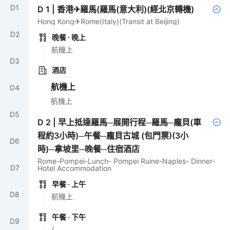
D
1
D
1
|
香港✈羅馬(羅馬(意大利)(經北京轉機)
Hong Kong✈Rome(Italy)(Transit at Beijing)
D
2
晚餐
· 晚上
航機上
D
3
酒店
航機上
D
4
航機上
D
5
D
2
|
早上抵達羅馬─展開行程─羅馬─龐貝(車
程約3小時)─午餐─龐貝古城 (包門票)(3小
D
6
時)─拿坡里─晚餐─住宿酒店
Rome-Pompei-Lunch- Pompei Ruine-Naples- Dinner-
D
7
Hotel Accommodation
早餐
· 上午
D
8
航機上
午餐
· 下午
D
9
/