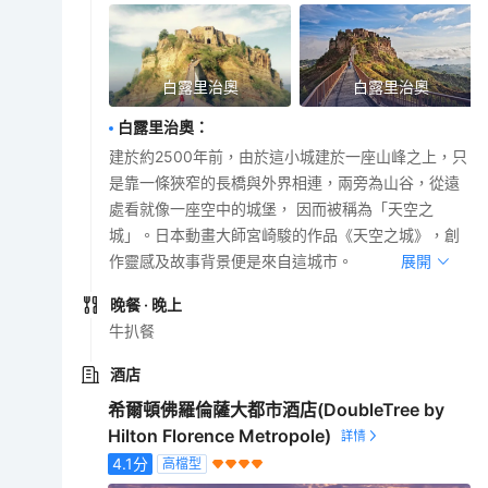
白露里治奧
白露里治奧
白露里治奧
：
建於約2500年前，由於這小城建於一座山峰之上，只
是靠一條狹窄的長橋與外界相連，兩旁為山谷，從遠
處看就像一座空中的城堡， 因而被稱為「天空之
城」。日本動畫大師宮崎駿的作品《天空之城》，創
作靈感及故事背景便是來自這城市。
展開
晚餐
· 晚上
牛扒餐
酒店
希爾頓佛羅倫薩大都市酒店(DoubleTree by
Hilton Florence Metropole)
4.1
分
高檔型