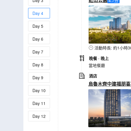
紅山公園
Day
3
4.7
分
Day
4
Day
5
Day
6
活動時長: 約1小時3
Day
7
晚餐
· 晚上
Day
8
當地餐廳
酒店
Day
9
烏魯木齊中建福朋喜
Day
10
Day
11
Day
12