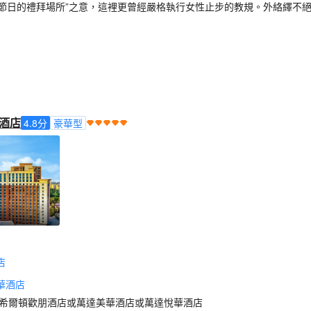
有“節日的禮拜場所”之意，這裡更曾經嚴格執行女性止步的教規。外絡繹
酒店
4.8
分
豪華型
店
華酒店
或希爾頓歡朋酒店或萬達美華酒店或萬達悅華酒店