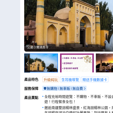
艾提尕爾清真寺
艾提尕爾清真寺
產品特色
升級純玩
含耳機導覽
贈送手機數據卡
服務保障
無購物
無車販
無自費
全程充裕時間遊覽：不購物、不車販、不設
產品賣點
遊！行程餐食全包！
邂逅南疆雙胡楊林盛景，紅海胡楊林公園，
年胡楊與湖泊交織的壯麗景致；到訪羅布人