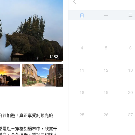
日
一
二
4
5
6
1
83
11
12
13
18
19
20
25
26
27
自費加遊！真正享受純觀光旅
乘電瓶車穿梭胡楊林中，欣賞千
村寨，金黃遍野，捕捉夢幻迷人