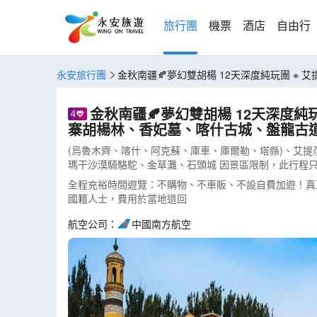
旅行團
機票
酒店
自由行
永安旅行團
金秋南疆🍂夢幻雙胡楊 12天深度純玩團 
瑪干沙漠騎駱駝、金草灘、石頭城(CLRIK12LAT)
金秋南疆🍂夢幻雙胡楊 12天深度
寨胡楊林、香妃墓、喀什古城、盤龍古道、
(烏魯木齊、喀什、阿克蘇、庫車、庫爾勒、塔縣)、艾
瑪干沙漠騎駱駝、金草灘、石頭城 因景區限制，此行程
全程充裕時間遊覽：不購物、不車販、不設自費加遊！真正享受
國籍人士，費用於當地退回
航空公司：
中國南方航空