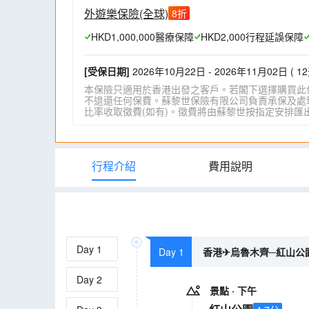
外遊樂保險(全球)
8
折
HKD1,000,000醫療保障
HKD2,000行程延誤保障
[受保日期]
2026年10月22日 - 2026年11月02日 ( 12
本保險只適用於香港出發之客戶。若閣下選擇購買此
不退還任何保費。蘇黎世保險有限公司負責承保及處理一
比率收取徵費(如有)。徵費將由蘇黎世按指定安排匯出。詳情請瀏
行程介紹
費用說明
Day
1
Day 1
香港✈烏魯木齊─紅山公園(
Day
2
景點
· 下午