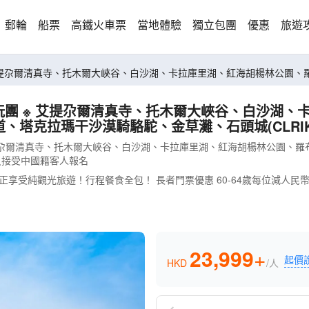
郵輪
船票
高鐵火車票
當地體驗
獨立包團
優惠
旅遊
※ 艾提尕爾清真寺、托木爾大峽谷、白沙湖、卡拉庫里湖、紅海胡楊林公園
純玩團 ※ 艾提尕爾清真寺、托木爾大峽谷、白沙湖
塔克拉瑪干沙漠騎駱駝、金草灘、石頭城(CLRIK1
提尕爾清真寺、托木爾大峽谷、白沙湖、卡拉庫里湖、紅海胡楊林公園、羅
只接受中國籍客人報名
純觀光旅遊！行程餐食全包！ 長者門票優惠 60-64歲每位減人民幣20
23,999
+
起價
HKD
/人