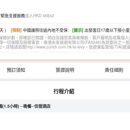
緊急支援服務
成人HKD 466x2
天 )
[限制]
中國護照往返內地不受保
[提示]
出發當日17歲以下按小童
保險計劃，即確認已閱讀、明白及接受其保單條款、客戶聲明及收集個人
切保障及賠償事宜，香港永安旅遊有限公司(FA3248)為其委任之一般
覽http://www.zurich.com.hk/ia-levy。旅遊業監管局(T
預訂須知
簽證說明
責任細則
行程介紹
1.5小時) ─晚餐─住宿酒店