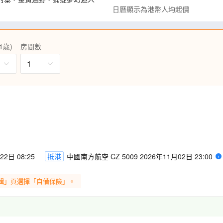
日曆顯示為港幣人均起價
卡拉庫里湖的聖潔、盤龍古道的
峰的巍峨，感受雪山、湖泊、沙
1歲)
房間數
庫車王府、龜茲小巷，觸摸古絲
情。
1
，感受大漠豪情；在喀什古城老
的南疆韻味。
公里，為目前世上最長高速公路隧
稱現代工程奇蹟。
、塔縣高原蟲子雞、犛牛火鍋、手
。
送維族小花帽、並為每位貴賓提供
意的旅程。
2日 08:25
抵港
中國南方航空 CZ 5009 2026年11月02日 23:00
耳機，隨時隨地清楚聆聽導遊講
輯」頁選擇「自備保險」。
位成人一張)，精彩旅程馬上可以和