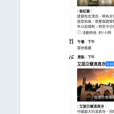
香妃墓
香妃墓
：
建築恢宏漂亮，帶有非
造型和諧，使整個建築
年以前燒制，時至今日
活動時長: 約1小時
午餐
· 下午
當地餐廳
景點
· 下午
艾提尕爾清真寺
3.9
艾提尕爾清
艾提尕爾清真寺
：
中國最大的清真寺，同