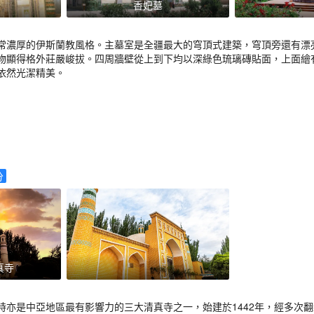
香妃墓
常濃厚的伊斯蘭教風格。主墓室是全疆最大的穹頂式建築，穹頂旁還有漂
物顯得格外莊嚴峻拔。四周牆壁從上到下均以深綠色琉璃磚貼面，上面繪有
依然光潔精美。
分
真寺
時亦是中亞地區最有影響力的三大清真寺之一，始建於1442年，經多次