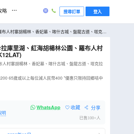
...
攻略
搜尋訂單
登入
、羅布人村寨胡楊林、香妃墓、喀什古城、盤龍古道、塔克拉
、卡拉庫里湖、紅海胡楊林公園、羅布人村
2LAT)
布人村寨胡楊林、香妃墓、喀什古城、盤龍古道、塔克拉
0 65歲或以上每位減人民幣400 *優惠只限持回鄉咭中
WhatsApp
收藏
分享
說明
已售100+人