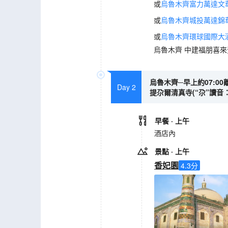
或
烏魯木齊富力萬達文
或
烏魯木齊城投萬達錦
或
烏魯木齊環球國際大
烏魯木齊 中建福朋喜
烏魯木齊─早上約07:0
Day 2
提尕爾清真寺(“尕”讀音：
早餐
· 上午
酒店內
景點
· 上午
香妃園
4.3
分