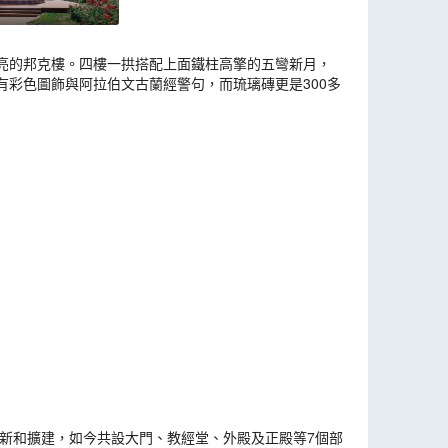
亮的邦克樓。四樓一拱搭配上面鐵柱高擎的五彎新月，
彩色圖飾與阿拉伯文古蘭經警句，而琉璃磚更是300多
翻新和擴建，如今共設大門、教經堂、外殿及正殿等7個部