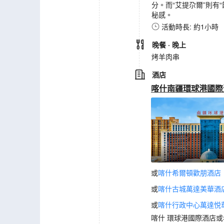
分。而“艾提尕爾”則
秘感。
活動時長: 約1小時
晚餐
· 晚上
烤羊肉串
酒店
喀什南疆環球港國際
或
喀什希爾頓歡朋酒店
或
喀什古城萬達美華酒
或
喀什行政中心萬達悦
喀什 環球港國際酒店