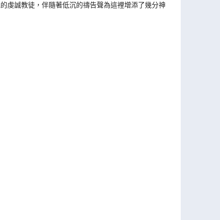
不絕的虔誠教徒，伴隨著低沉的禱告聲為這裡增添了幾分神