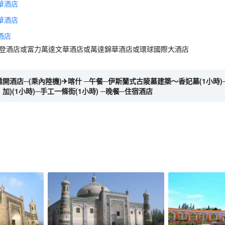
華酒店
華酒店
酒店
來登酒店或富力萬達文華酒店或萬達錦華酒店或環球國際大酒店
0離開酒店─(乘內陸機)✈喀什 ─午餐─伊斯蘭式古陵墓建築～香妃墓(1小
加)(1小時)─手工一條街(1小時) ─晚餐─住宿酒店