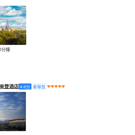
0分鐘
來登酒店
4.6
分
豪華型