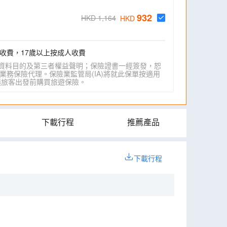
932
HKD 1,164
HKD
收費，17歲以上按成人收費
資料目的及第三者權益聲明；保險證書一經簽發，恕
業務保險代理。保險業監管局(IA)將就此保單按適用
IA)建議旅客出發前購買旅遊保險。
下載行程
推薦產品
下載行程