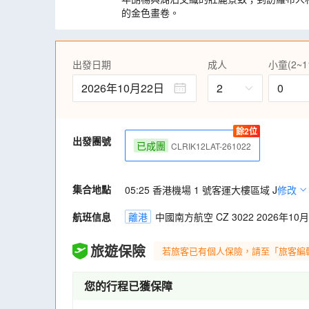
的金色畫卷。
飽覽南疆世界級自然奇觀，白沙湖的幻境、
雄奇、托木爾大峽谷的瑰麗，遠眺慕士塔格
漠、峽谷交織。
出發日期
成人
小童(2~1
走進喀什古城、香妃墓、艾提尕爾清真寺、
2026年10月22日
路的文明印記，體驗南疆多元民族交融的風
2
0
更多特色體驗，塔克拉瑪干沙漠騎駱駝探秘
茶館，細味特色茶飲與乾果，感受慢時光裡
餘2位
特別安排途經天山勝利隧道，全長22.13
出發團號
已成團
CLRIK12LAT-261022
道，貫穿天山南北，大幅縮短行程時間，堪
精心安排西域盛宴：烤全羊(特設開羊儀式)
抓羊肉、大盤雞、鴿子湯等，舌尖暢遊新疆
集合地點
05:25 香港機場 1 號客運大樓區域 J
修改
全程2+1座位旅遊巴、每日礦泉水任飲、贈
一個全新頸枕，盡顯細心之處，締造安心愜
航班信息
離港
中國南方航空 CZ 3022 2026年10月2
升級貼心服務 每位貴賓安排一部輕便導賞
解，輕鬆自在投入精彩旅程! (註3)
旅遊保險
若旅客已有個人保險，請至「旅客編
【通訊無阻】 免費提供手機數據SIM卡(每
家人、朋友分享，通訊無間斷。 (註4)
您的行程已獲保障