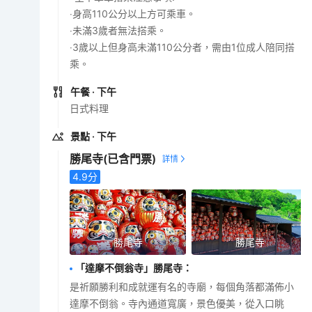
‧身高110公分以上方可乘車。
‧未滿3歲者無法搭乘。
‧3歲以上但身高未滿110公分者，需由1位成人陪同搭
乘。
午餐
· 下午
日式料理
景點
· 下午
勝尾寺
(已含門票)
4.9
分
勝尾寺
勝尾寺
「達摩不倒翁寺」勝尾寺
：
是祈願勝利和成就運有名的寺廟，每個角落都滿佈小
達摩不倒翁。寺內通道寬廣，景色優美，從入口眺