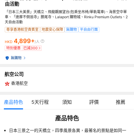
由活動
「日本三大美景」天橋立、飛龍觀展望台(包乘坐吊椅/單軌電車)、海景空中單
車、「達摩不倒翁寺」勝尾寺、Lalaport 購物城、Rinku Premium Outlets、2
天自由活動
尊享香港航空貴賓室
地震安心保障
無購物
半自由行團
4,899+
HKD
/人
特別優惠
已減
300
無購物
航空公司
香港航空
產品特色
5
天行程
須知
評價
推薦
產品特色
日本三景之一的天橋立，四季風景各異，最著名的景點是如同一