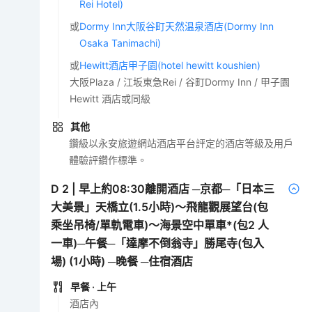
Rei Hotel)
或
Dormy Inn大阪谷町天然温泉酒店(Dormy Inn
Osaka Tanimachi)
或
Hewitt酒店甲子園(hotel hewitt koushien)
大阪Plaza / 江坂東急Rei / 谷町Dormy Inn / 甲子園
Hewitt 酒店或同級
其他
鑽級以永安旅遊網站酒店平台評定的酒店等級及用戶
體驗評鑽作標準。
D
2
|
早上約08:30離開酒店 ─京都─「日本三
大美景」天橋立(1.5小時)～飛龍觀展望台(包
乘坐吊椅/單軌電車)～海景空中單車*(包2 人
一車)─午餐─「達摩不倒翁寺」勝尾寺(包入
場) (1小時) ─晚餐 ─住宿酒店
早餐
· 上午
酒店內