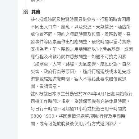
其他
註4.抵達時間及遊覽時間只供參考，行程隨時會因應
不同出入口岸、航班，以及交通、天氣情況、酒店所
處位置不同、預約之餐廳時間及位置、景區政策、突
發事件等因素而作出相應調整，最終時間以當時實際
安排為準。午、晚餐之用膳時間以1小時為基礎，或因
應行程及出餐時間作悉數調整。如遇不可抗力因素
（如塞車、大雪、路塌、天氣影響、航班延誤、自然
災害、政府行為等原因），造成行程延誤或未能完成
遊覽或縮短遊覽時間，客人不得藉此要求賠償或退
團，敬請留意。
註5.根據日本厚生勞動省於2024年4月1日起開始執行
司機工作時間之規定，為確保司機有充裕休息時間，
每日行車時間不可超過11小時或旅遊巴用車時間約
0800-1900。將因應情況調整/調動行程及用餐時
間，或有可能於晚餐後使用步行方式返回酒店。