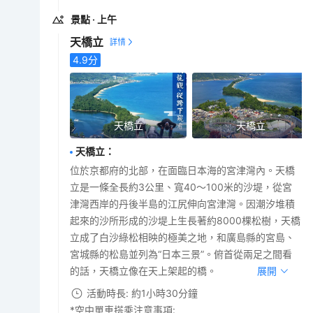
景點
· 上午
天橋立
4.9
分
天橋立
天橋立
天橋立
：
位於京都府的北部，在面臨日本海的宮津灣內。天橋
立是一條全長約3公里、寬40～100米的沙堤，從宮
津灣西岸的丹後半島的江尻伸向宮津灣。因潮汐堆積
起來的沙所形成的沙堤上生長著約8000棵松樹，天橋
立成了白沙綠松相映的極美之地，和廣島縣的宮島、
宮城縣的松島並列為“日本三景”。俯首從兩足之間看
的話，天橋立像在天上架起的橋。
展開
活動時長: 約1小時30分鐘
*空中單車搭乘注意事項: