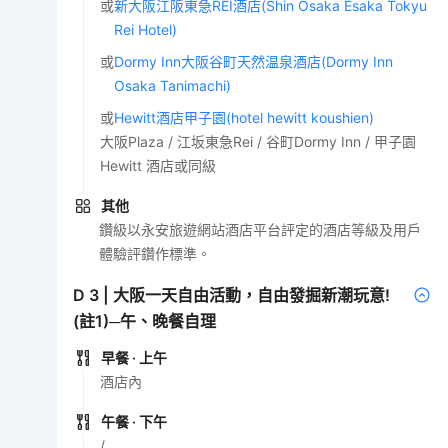
或
新大阪江阪東急REI酒店(Shin Osaka Esaka Tokyu
Rei Hotel)
或
Dormy Inn大阪谷町天然温泉酒店(Dormy Inn
Osaka Tanimachi)
或
Hewitt酒店甲子園(hotel hewitt koushien)
大阪Plaza / 江坂東急Rei / 谷町Dormy Inn / 甲子園
Hewitt 酒店或同級
其他
鑽級以永安旅遊網站酒店平台評定的酒店等級及用戶
體驗評鑽作標準。
D
3
|
大阪一天自由活動，自由發掘新潮玩意!
(註1)─午、晚餐自理
早餐
· 上午
酒店內
午餐
· 下午
/