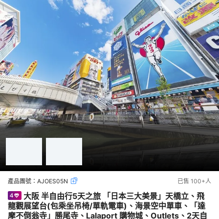
產品團號：
AJOES05N
已售
100+
人
大阪 半自由行5天之旅 「日本三大美景」天橋立、飛
龍觀展望台(包乘坐吊椅/單軌電車)、海景空中單車、「達
摩不倒翁寺」勝尾寺、Lalaport 購物城、Outlets、2天自