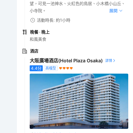
望，可見一池神水、火紅色的鳥居、小木橋小山丘、
小寺院。
展開
活動時長: 約1小時
晚餐
· 晚上
和風美食
酒店
大阪廣場酒店(Hotel Plaza Osaka)
4.4
分
高檔型