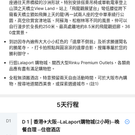
座通往天界橋樑的沙洲形狀。特別安排搭乘吊椅或單軌電車登上
山頂之天橋立View Land，站上「飛龍觀展望台」彎低腰從跨下
窺看天橋立猶如飛舞上天的龍!再一試兩人座的空中單車繞行公
園，高空欣賞宮津地區、阿蘇海、松樹林等不同的風景。仲可以
自行漫步於全長約250米、最高處離地約8.5米的飛龍觀迴廊，36
0度賞景。
到訪因寺內遍佈大大小小紅色的「達摩不倒翁」及祈求勝運聞名
的勝尾寺，，打卡拍照點與圓滾滾的達摩合影，搜羅專屬於您的
勝利御守。
行逛Lalaport 購物城、關西大型Rinku Premium Outlets，各類商
品應有盡有滿足購物慾。
全程無須搬酒店，特意預留兩天自由活動時間，可於大阪市內購
物，搜尋地道關西美食，或探索週邊城市。(註1)
5
天行程
D
1
D
1
|
香港✈大阪─LaLaport購物城(2小時)─晚
餐自理 ─住宿酒店