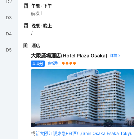
D
2
午餐
· 下午
航機上
D
3
晚餐
· 晚上
/
D
4
酒店
D
5
大阪廣場酒店(Hotel Plaza Osaka)
4.4
分
高檔型
或
新大阪江阪東急REI酒店(Shin Osaka Esaka Tokyu