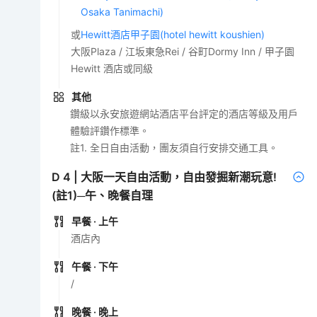
Osaka Tanimachi)
或
Hewitt酒店甲子園(hotel hewitt koushien)
大阪Plaza / 江坂東急Rei / 谷町Dormy Inn / 甲子園
Hewitt 酒店或同級
其他
鑽級以永安旅遊網站酒店平台評定的酒店等級及用戶
體驗評鑽作標準。
註1. 全日自由活動，團友須自行安排交通工具。
D
4
|
大阪一天自由活動，自由發掘新潮玩意!
(註1)─午、晚餐自理
早餐
· 上午
酒店內
午餐
· 下午
/
晚餐
· 晚上