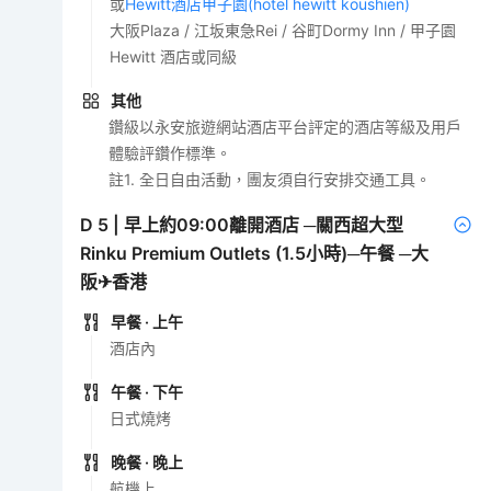
或
Hewitt酒店甲子園(hotel hewitt koushien)
大阪Plaza / 江坂東急Rei / 谷町Dormy Inn / 甲子園
Hewitt 酒店或同級
其他
鑽級以永安旅遊網站酒店平台評定的酒店等級及用戶
體驗評鑽作標準。
註1. 全日自由活動，團友須自行安排交通工具。
D
5
|
早上約09:00離開酒店 ─關西超大型
Rinku Premium Outlets (1.5小時)─午餐 ─大
阪✈香港
早餐
· 上午
酒店內
午餐
· 下午
日式燒烤
晚餐
· 晚上
航機上