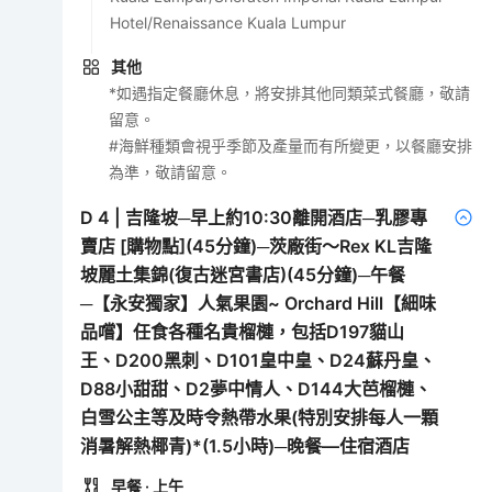
Hotel/Renaissance Kuala Lumpur
其他
*如遇指定餐廳休息，將安排其他同類菜式餐廳，敬請
留意。
#海鮮種類會視乎季節及產量而有所變更，以餐廳安排
為準，敬請留意。
D
4
|
吉隆坡─早上約10:30離開酒店─乳膠專
賣店 [購物點](45分鐘)─茨廠街～Rex KL吉隆
坡麗土集錦(復古迷宮書店)(45分鐘)─午餐
─【永安獨家】人氣果園~ Orchard Hill【細味
品嚐】任食各種名貴榴槤，包括D197貓山
王、D200黑刺、D101皇中皇、D24蘇丹皇、
D88小甜甜、D2夢中情人、D144大芭榴槤、
白雪公主等及時令熱帶水果(特別安排每人一顆
消暑解熱椰青)*(1.5小時)─晚餐—住宿酒店
早餐
· 上午