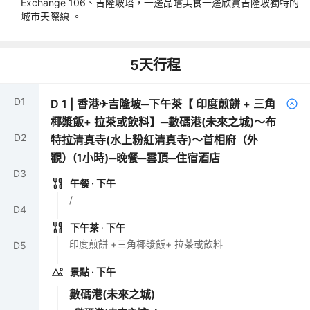
Exchange 106、吉隆坡塔，一邊品嚐美食一邊欣賞吉隆坡獨特的
城市天際線 。
5
天行程
D
1
D
1
|
香港✈吉隆坡─下午茶【 印度煎餅 + 三角
椰漿飯+ 拉茶或飲料】─數碼港(未來之城)～布
D
2
特拉清真寺(水上粉紅清真寺)～首相府（外
觀）(1小時)─晚餐─雲頂─住宿酒店
D
3
午餐
· 下午
/
D
4
下午茶
· 下午
印度煎餅 +三角椰漿飯+ 拉茶或飲料
D
5
景點
· 下午
數碼港(未來之城)