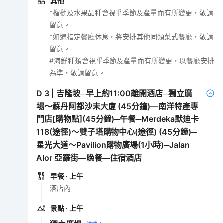
其他
*榴槤及水果品種會視乎季節及產量而有所變更，敬請
留意。
*如遇指定餐廳休息，將安排其他同類菜式餐廳，敬請
留意。
#海鮮種類會視乎季節及產量而有所變更，以餐廳安排
為準，敬請留意。
D
3
|
吉隆坡─早上約11:00離開酒店─獨立廣
場～蘇丹阿都沙末大廈 (45分鐘)—南洋特產專
門店[購物點](45分鐘)─午餐─Merdeka默迪卡
118(途徑)～雙子塔購物中心(途徑) (45分鐘)─
星光大道～Pavilion購物廣場(1小時)─Jalan
Alor 亞羅街—晚餐—住宿酒店
早餐
· 上午
酒店內
景點
· 上午