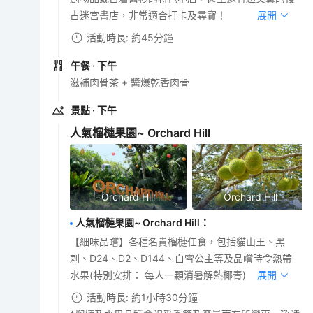
古迷宮書店，非常適合打卡及尋寶！
展開
活動時長: 約45分鐘
午餐
· 下午
滋補肉骨茶 + 醬爆乾香肉骨
景點
· 下午
人氣榴槤果園~ Orchard Hill
Orchard Hill
Orchard Hill
人氣榴槤果園~ Orchard Hill
：
【細味品嚐】各種名貴榴槤任食，包括貓山王、黑
刺、D24、D2、D144、白雪公主等及品嚐時令熱帶
水果(特別安排： 每人一顆消暑解熱椰青)
展開
活動時長: 約1小時30分鐘