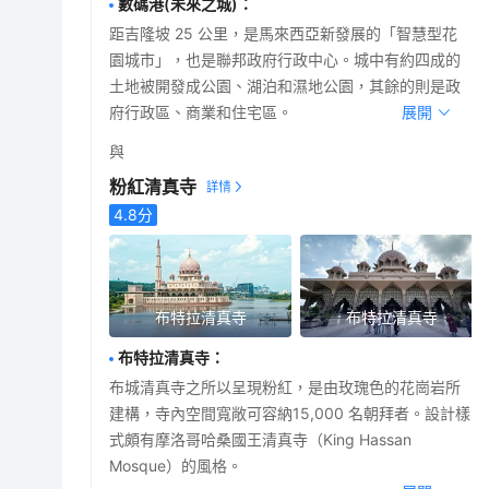
數碼港(未來之城)
：
距吉隆坡 25 公里，是馬來西亞新發展的「智慧型花
園城市」，也是聯邦政府行政中心。城中有約四成的
土地被開發成公園、湖泊和濕地公園，其餘的則是政
府行政區、商業和住宅區。
展開
與
粉紅清真寺
4.8
分
布特拉清真寺
布特拉清真寺
布特拉清真寺
：
布城清真寺之所以呈現粉紅，是由玫瑰色的花崗岩所
建構，寺內空間寬敞可容納15,000 名朝拜者。設計樣
式頗有摩洛哥哈桑國王清真寺（King Hassan
Mosque）的風格。