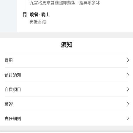
九宮格馬來雙雞腿椰漿飯 +經典珍多冰
晚餐
· 晚上
安抵香港
須知
費用
預訂須知
自費項目
簽證
責任細則