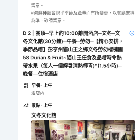
留意。
#海鮮種類會視乎季節及產量而有所變更，以餐廳安排
為準，敬請留意。
D
2
|
雲頂─早上約10:00離開酒店─文冬─文
冬文化館(30分鐘)─午餐─勞勿─【精心安排，
季節品嚐】彭亨州貓山王之鄉文冬勞勿榴槤園
5S Durian & Fruit~貓山王任食及品嚐時令熱
帶水果（每人一個解暑清熱椰青)*(1.5小時)─
晚餐—住宿酒店
早餐
· 上午
酒店內
景點
· 上午
文冬文化館