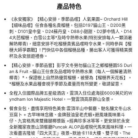
產品特色
《永安獨家》【精心安排，季節品嚐】人氣果園~ Orchard Hill
【細味品嚐】任食各種名貴榴槤，包括D197貓山王、D200黑
刺、D101皇中皇、D24蘇丹皇、D88小甜甜、D2夢中情人、D14
4大芭榴槤、白雪公主等*及時令熱帶水果(特別安排每人一顆消暑
解熱椰青)，細意安排不吃榴槤貴賓品嚐時令水果。同時參與【榴
槤大師爭霸戰】! 鬥快估中各個榴槤品種，勝出客人可獲得精美獎
杯及永安旅遊禮劵。
【精心安排，季節品嘗】彭亨文冬勞勿貓山王之鄉榴槤園5S Duri
an & Fruit ~貓山王任食及品嚐時令熱帶水果（每人一個解暑清熱
椰青）*，保證樹上自然熟優質榴槤，被譽為【榴槤界天花板】。
*榴槤及水果品種會視乎季節及產量而有所變更，敬請留意。
全程入住國際品牌五星級酒店，雲頂入住位處海拔6000英尺的W
yndham Ion Majestic Hotel，一覽雲頂高原群山全景。
餐食全包，盡情享用特色美食:雲頂半山中餐廳、馳名釀文冬山水
豆腐卜 + 古早味味念雞、金牌鼓油皇老虎蝦+避風塘風味墨斗
仔、九宮格馬來雙雞腿椰漿飯 +經典珍多冰等等。更安排於永安
全新獨家夜景山頂餐廳Puncak ALOP品嚐現代馬來風味料理，一
次看盡吉隆坡「四大天王」夜景~默迪卡118大樓、雙子塔、The