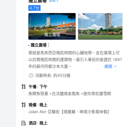
獨立廣場
4.7
分
獨立廣場
獨立廣場
：
曾經是馬來西亞殖民時間的心臟地帶，走在廣場上可
以欣賞殖民時期的建築物，最引人著目的是建於 1897
年的蘇丹阿都沙末大廈。
展開
活動時長: 約45分鐘
午餐
· 下午
魚鰾魚唇羹 +古法鹽燒金鳳魚 +迷你黑松露雪糕
晚餐
· 晚上
Jalan Alor 亞羅街【燒雞翼、串燒沙爹風味餐】
酒店
· 晚上