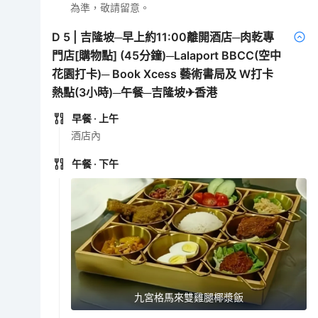
為準，敬請留意。
D
5
|
吉隆坡─早上約11:00離開酒店─肉乾專
門店[購物點] (45分鐘)─Lalaport BBCC(空中
花園打卡)─ Book Xcess 藝術書局及 W打卡
熱點(3小時)─午餐─吉隆坡✈香港
早餐
· 上午
酒店內
午餐
· 下午
九宮格馬來雙雞腿椰漿飯