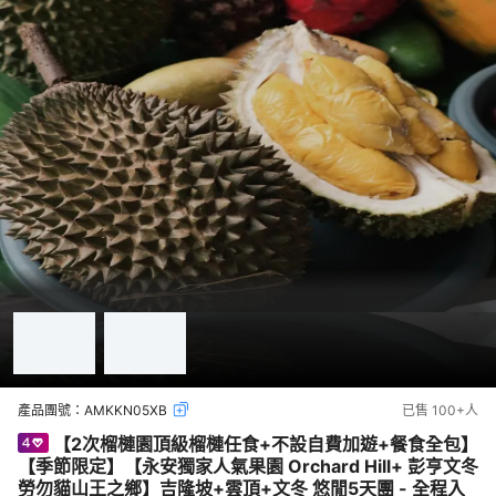
產品團號：
AMKKN05XB
已售
100+
人
【2次榴槤園頂級榴槤任食+不設自費加遊+餐食全包】
【季節限定】【永安獨家人氣果園 Orchard Hill+ 彭亨文冬
勞勿貓山王之鄉】吉隆坡+雲頂+文冬 悠閒5天團 - 全程入