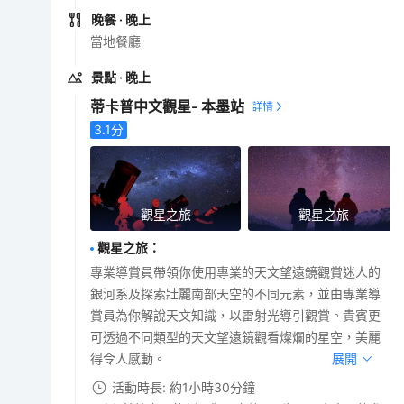
晚餐
· 晚上
當地餐廳
景點
· 晚上
蒂卡普中文觀星- 本墨站
3.1
分
觀星之旅
觀星之旅
觀星之旅
：
專業導賞員帶領你使用專業的天文望遠鏡觀賞迷人的
銀河系及探索壯麗南部天空的不同元素，並由專業導
賞員為你解說天文知識，以雷射光導引觀賞。貴賓更
可透過不同類型的天文望遠鏡觀看燦爛的星空，美麗
得令人感動。
展開
活動時長: 約1小時30分鐘