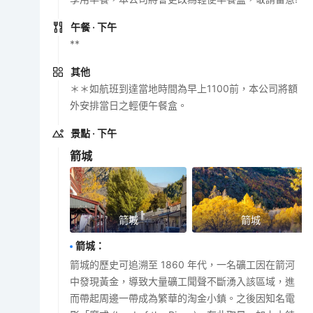
午餐
· 下午
**
其他
＊＊如航班到達當地時間為早上1100前，本公司將額
外安排當日之輕便午餐盒。
景點
· 下午
箭城
箭城
箭城
箭城
：
箭城的歷史可追溯至 1860 年代，一名礦工因在箭河
中發現黃金，導致大量礦工聞聲不斷湧入該區域，進
而帶起周邊一帶成為繁華的淘金小鎮。之後因知名電