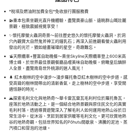
*稅項及燃油附加費全包*免收旅行團服務費
🚁重本包乘坐觀光直升機體驗，盡覽奧豪山脈、遠眺群山嘅壯麗
景觀，極致震撼視覺享受！
✨懷托摩螢火蟲洞奇景～前往歷史悠久的懷托摩螢火蟲洞，於洞
穴內觀賞大自然鬼斧神工的鐘乳石；再深入前進觀看螢火蟲利用
發出的光芒，猶如繪畫璀璨的星空，奇趣難忘。
🚡天際纜車+豐富自助晚餐～乘坐Skyline天際纜車登上600米高
博士峰，於世界最佳景觀餐廳品嚐美味自助晚餐，俯瞰皇后鎮醉
人全景，盡覽南島世外桃源的迷人風光！
🌲 紅木樹林的空中漫步～漫步羅托魯亞紅木樹林的空中步道，感
受高聳的樹林間帶出的清新香氣，走上樹林的空中步道，享受閒
適恬靜的時光。
🌋探索毛利文化與地熱奇～華卡雷瓦雷瓦毛利村位於羅托魯瓦，
座落於地熱活動之上，是一個結合地熱景觀與原住民文化的真實
毛利村落，透過導賞遊覽深入了解毛利人如何運用地熱山谷於日
常生活中，從沐浴、烹飪到居家供暖等毛利文化。更可欣賞地熱
谷的地熱奇觀，包括世界知名的Pōhutu間歇泉、沸騰的泥池、蒸
汽噴口和冒泡的池塘。