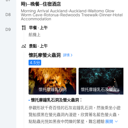
時)─晚餐─住宿酒店
Morning Arrival Auckland-Auckland-Waitomo Glow
D
8
Worm Cave-Rotorua-Redwoods Treewalk-Dinner-Hotel
Accommodation
早餐
· 上午
D
9
航機上
景點
· 上午
懷託摩螢火蟲洞
4.5
分
懷托摩鐘乳石洞
懷托摩鐘乳石及螢火蟲洞
懷托摩鐘乳石洞及螢火蟲洞
：
參觀形狀千奇百怪的石灰岩鐘乳石洞，然後乘坐小遊
覽船摸黑在螢光蟲洞內漫遊，欣賞著名藍色螢火蟲，
點點蟲光恍如黑夜中閃爍的繁星，難忘體驗。
展開