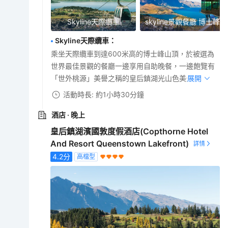
Skyline天際纜車
skyline景觀餐廳 博士峰
Skyline天際纜車
：
乘坐天際纜車到達600米高的博士峰山頂，於被選為
世界最佳景觀的餐廳一邊享用自助晚餐，一邊飽覽有
「世外桃源」美譽之稱的皇后鎮湖光山色美景。
展開
活動時長: 約1小時30分鐘
酒店
· 晚上
皇后鎮湖濱國敦度假酒店(Copthorne Hotel
And Resort Queenstown Lakefront)
4.2
分
高檔型