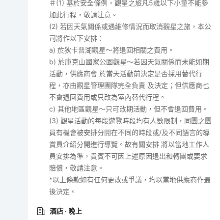
＃(1) 基於安全條例，觀星之旅凡5歲以下小童不能參
加此行程，敬請注意。
(2) 若因天氣關係或遇維修情況而取消觀星之旅，本公
司將作以下安排：
a) 於狄卡普湖觀星～將退回相關之費用。
b) 於庫克山國家公園觀星～若因天氣關係而未能如期
活動，供應商會 於當天活動前決定是否採用替代行
程，亦由觀星管理團隊完全負責 及決定；但供應商也
不會退回費用或只改為室內替代行程。
c) 其他地區觀星～只可改期活動，但不會退回費用。
(3) 觀星活動的每段遊覽時段均有人數限制，同團之團
員有機會被安排分開在不同的時段或/及不同語言的導
賞員介紹分開進行導覽。故有關安排 將以當地工作人
員安排為準，貴賓不可因上述原因退出和轉團或要求
賠償，敬請注意。
*以上條款如有任何更改或爭議，均以當地供應商作最
後決定。
酒店
· 晚上