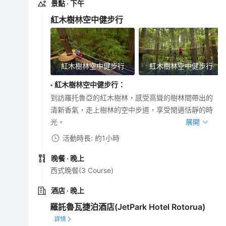
景點
· 下午
紅木樹林空中健步行
紅木樹林空中健步行
紅木樹林空中健步行
紅木樹林空中健步行
：
到訪羅托魯亞的紅木樹林，感受高聳的樹林間帶出的
清新香氣，走上樹林的空中步道，享受閒適恬靜的時
光。
展開
活動時長: 約1小時
晚餐
· 晚上
西式晚餐(3 Course)
酒店
· 晚上
羅託魯瓦捷泊酒店(JetPark Hotel Rotorua)