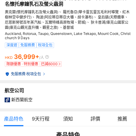
名懷托摩鐘乳石及螢火蟲洞
奧克蘭(懷托摩鐘乳石及螢火蟲洞)、 羅托魯亞(華卡雷瓦雷瓦毛利村導覽、紅木
樹林空中健步行)、 陶波(阿拉蒂亞蒂亞大壩、胡卡瀑布)、 皇后鎮(天際纜車、
厄恩斯勞號百年蒸汽船、瓦爾特峰高原牧場、箭城)、 狄卡普湖/庫克山國家公
園(庫克山觀光直升機、觀星之旅) 、基督城
Auckland, Rotorua, Taupo, Queenstown, Lake Tekapo, Mount Cook, Christ
church 9 Days
深度遊
免服務費
稅項全包
36,999+
HKD
/人
限額優惠 · 特別優惠
已減
6000
免服務費
·
稅項全包
航空公司
新西蘭航空
產品特色
9
天行程
須知
評價
推薦
產品特色