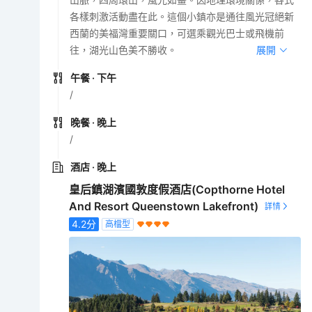
各樣刺激活動盡在此。這個小鎮亦是通往風光冠絕新
西蘭的美福灣重要關口，可選乘觀光巴士或飛機前
往，湖光山色美不勝收。
展開
午餐
· 下午
/
晚餐
· 晚上
/
酒店
· 晚上
皇后鎮湖濱國敦度假酒店(Copthorne Hotel
And Resort Queenstown Lakefront)
4.2
分
高檔型