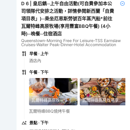
D
6
|
皇后鎮─上午自由活動(可自費參加本公
司領隊代安排之活動，詳情參閱新西蘭「自費
項目表」)─乘坐厄恩斯勞號百年蒸汽船*前往
瓦爾特峰高原牧場(享用豐富BBQ午餐) (4小
時)─晚餐─住宿酒店
Queenstown-Morning Free For Leisure-TSS Earnslaw
Cruises-Walter Peak-Dinner-Hotel Accommodation
早餐
· 上午
酒店內
午餐
· 下午
瓦爾特峰高原牧場享用豐富BBQ午餐
瓦爾特峰高原牧場享用豐富BBQ午餐
瓦爾特峰BBQ燒烤午餐
景點
· 下午