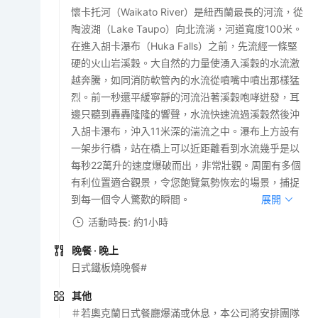
懷卡托河（Waikato River）是紐西蘭最長的河流，從
陶波湖（Lake Taupo）向北流淌，河道寬度100米。
在進入胡卡瀑布（Huka Falls）之前，先流經一條堅
硬的火山岩溪穀。大自然的力量使湧入溪穀的水流激
越奔騰，如同消防軟管內的水流從噴嘴中噴出那樣猛
烈。前一秒還平緩寧靜的河流沿著溪穀咆哮迸發，耳
邊只聽到轟轟隆隆的響聲，水流快速流過溪穀然後沖
入胡卡瀑布，沖入11米深的湍流之中。瀑布上方設有
一架步行橋，站在橋上可以近距離看到水流幾乎是以
每秒22萬升的速度爆破而出，非常壯觀。周圍有多個
有利位置適合觀景，令您飽覽氣勢恢宏的場景，捕捉
到每一個令人驚歎的瞬間。
展開
活動時長: 約1小時
晚餐
· 晚上
日式鐵板燒晚餐#
其他
＃若奧克蘭日式餐廳爆滿或休息，本公司將安排團隊