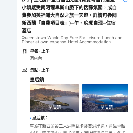
小鎮感受南阿爾卑斯山脈下的恬靜氛圍，或自
費參加美福灣大自然之旅一天遊，詳情可參閱
新西蘭「自費項目表」)─午、晚餐自理─住宿
酒店
Queenstown-Whole Day Free For Leisure-Lunch and
Dinner at own expense-Hotel Accommodation
早餐
· 上午
酒店內
景點
· 上午
皇后鎮
皇后鎮
皇后鎮
皇后鎮
：
座落在新西蘭第三大湖畔瓦卡蒂普湖岸邊，背靠卓越
山脈，四周環山，風光如畫。因地理環境關係，各式