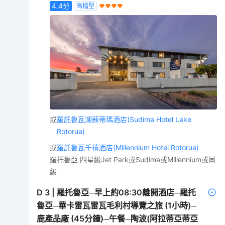
4.4
分
高檔型
或
羅託魯瓦湖蘇蒂瑪酒店(Sudima Hotel Lake
Rotorua)
或
羅託魯瓦千禧酒店(Millennium Hotel Rotorua)
羅托魯亞 四星級Jet Park或Sudima或Millennium或同
級
D
3
|
羅托魯亞─早上約08:30離開酒店─羅托
魯亞─華卡雷瓦雷瓦毛利村導覽之旅 (1小時)─
鹿產品廠 (45分鐘)─午餐─陶波(阿拉蒂亞蒂亞