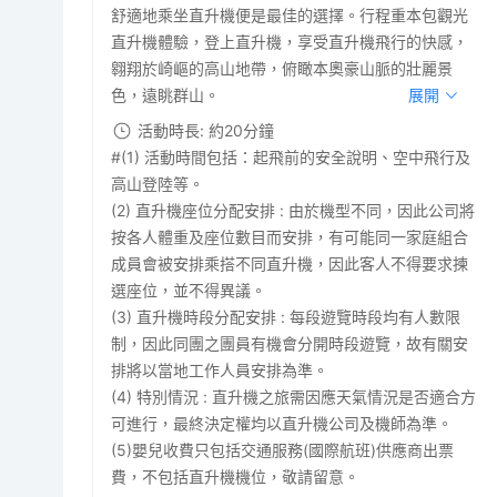
舒適地乘坐直升機便是最佳的選擇。行程重本包觀光
直升機體驗，登上直升機，享受直升機飛行的快感，
翱翔於崎嶇的高山地帶，俯瞰本奧豪山脈的壯麗景
色，遠眺群山。
展開
活動時長: 約20分鐘
#(1) 活動時間包括：起飛前的安全說明、空中飛行及
高山登陸等。
(2) 直升機座位分配安排 : 由於機型不同，因此公司將
按各人體重及座位數目而安排，有可能同一家庭組合
成員會被安排乘搭不同直升機，因此客人不得要求揀
選座位，並不得異議。
(3) 直升機時段分配安排 : 每段遊覽時段均有人數限
制，因此同團之團員有機會分開時段遊覽，故有關安
排將以當地工作人員安排為準。
(4) 特別情況 : 直升機之旅需因應天氣情況是否適合方
可進行，最終決定權均以直升機公司及機師為準。
(5)嬰兒收費只包括交通服務(國際航班)供應商出票
費，不包括直升機機位，敬請留意。