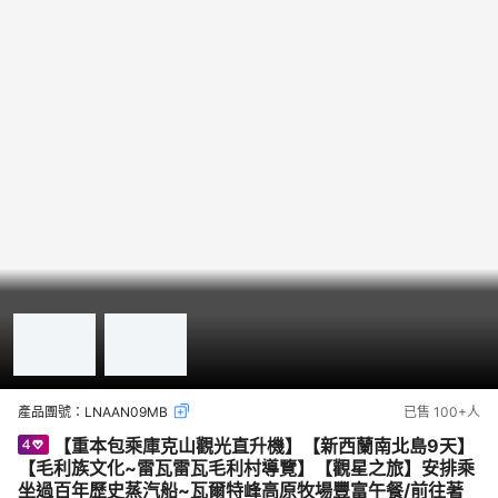
產品團號：
LNAAN09MB
已售
100+
人
【重本包乘庫克山觀光直升機】【新西蘭南北島9天】
【毛利族文化~雷瓦雷瓦毛利村導覽】【觀星之旅】安排乘
坐過百年歷史蒸汽船~瓦爾特峰高原牧場豐富午餐/前往著