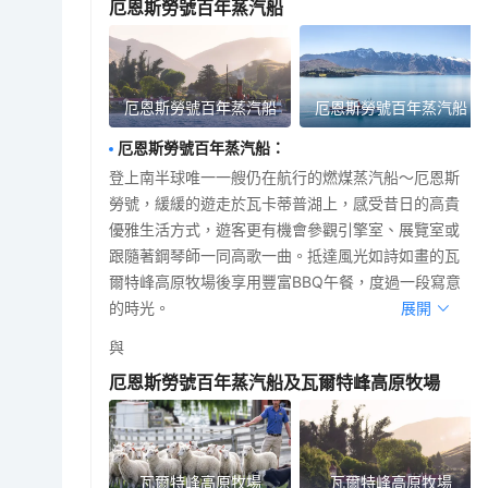
厄恩斯勞號百年蒸汽船
厄恩斯勞號百年蒸汽船
厄恩斯勞號百年蒸汽船
厄恩斯勞號百年蒸汽船
：
登上南半球唯一一艘仍在航行的燃煤蒸汽船～厄恩斯
勞號，緩緩的遊走於瓦卡蒂普湖上，感受昔日的高貴
優雅生活方式，遊客更有機會參觀引擎室、展覽室或
跟隨著鋼琴師一同高歌一曲。抵達風光如詩如畫的瓦
爾特峰高原牧場後享用豐富BBQ午餐，度過一段寫意
的時光。
展開
與
厄恩斯勞號百年蒸汽船及瓦爾特峰高原牧場
瓦爾特峰高原牧場
瓦爾特峰高原牧場