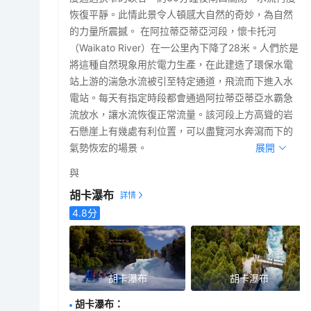
恢復平靜。此情此景令人頓感大自然的奇妙，為自然
的力量所震撼。 在阿拉蒂亞蒂亞河段，懷卡托河
（Waikato River）在一公里內下降了28米。人們於是
將這種自然現象用於電力生產，在此建造了環保水電
站上游的湍急水流被引至特定通道，飛流而下進入水
電站。每天有指定時段都會通過阿拉蒂亞蒂亞水霸急
流放水，讓水流恢復正常流量。該河段上方高聳的岩
石懸崖上有幾處有利位置，可以盡覽河水奔瀉而下的
氣勢恢宏的場景。
展開
與
胡卡瀑布
4.8
分
胡卡瀑布
胡卡瀑布
胡卡瀑布
：