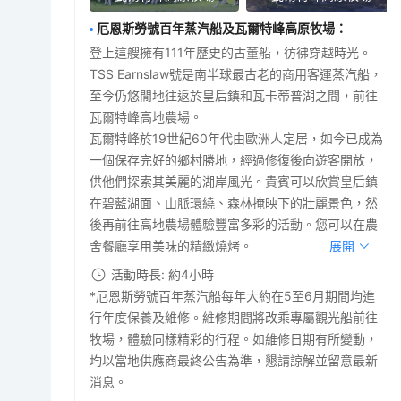
厄恩斯勞號百年蒸汽船及瓦爾特峰高原牧場
：
登上這艘擁有111年歷史的古董船，彷彿穿越時光。
TSS Earnslaw號是南半球最古老的商用客運蒸汽船，
至今仍悠閒地往返於皇后鎮和瓦卡蒂普湖之間，前往
瓦爾特峰高地農場。
瓦爾特峰於19世紀60年代由歐洲人定居，如今已成為
一個保存完好的鄉村勝地，經過修復後向遊客開放，
供他們探索其美麗的湖岸風光。貴賓可以欣賞皇后鎮
在碧藍湖面、山脈環繞、森林掩映下的壯麗景色，然
後再前往高地農場體驗豐富多彩的活動。您可以在農
舍餐廳享用美味的精緻燒烤。
展開
活動時長: 約4小時
*厄恩斯勞號百年蒸汽船每年大約在5至6月期間均進
行年度保養及維修。維修期間將改乘專屬觀光船前往
牧場，體驗同樣精彩的行程。如維修日期有所變動，
均以當地供應商最終公告為準，懇請諒解並留意最新
消息。