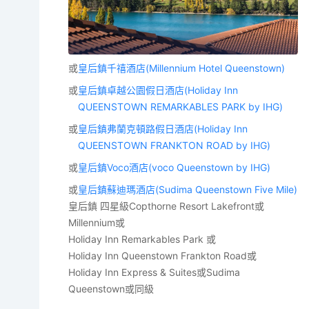
或
皇后鎮千禧酒店(Millennium Hotel Queenstown)
或
皇后鎮卓越公園假日酒店(Holiday Inn
QUEENSTOWN REMARKABLES PARK by IHG)
或
皇后鎮弗蘭克頓路假日酒店(Holiday Inn
QUEENSTOWN FRANKTON ROAD by IHG)
或
皇后鎮Voco酒店(voco Queenstown by IHG)
或
皇后鎮蘇迪瑪酒店(Sudima Queenstown Five Mile)
皇后鎮 四星級Copthorne Resort Lakefront或
Millennium或
Holiday Inn Remarkables Park 或
Holiday Inn Queenstown Frankton Road或
Holiday Inn Express & Suites或Sudima
Queenstown或同級