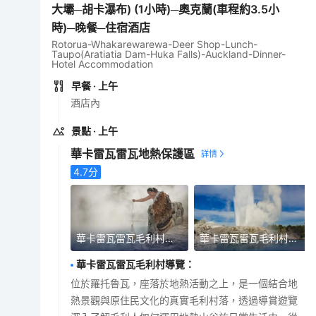
大壩─胡卡瀑布) (1小時)─奧克蘭(車程約3.5小
時)─晚餐─住宿酒店
Rotorua-Whakarewarewa-Deer Shop-Lunch-
Taupo(Aratiatia Dam-Huka Falls)-Auckland-Dinner-
Hotel Accommodation
早餐
· 上午
酒店內
景點
· 上午
華卡雷瓦雷瓦地熱保護區
4.7
分
華卡雷瓦雷瓦毛利村導覽~蒸氣烹調
華卡雷瓦雷瓦毛利村導覽~間歇泉
華卡雷瓦雷瓦毛利村導覽
：
位於羅托魯瓦，座落於地熱活動之上，是一個結合地
熱景觀與原住民文化的真實毛利村落，透過導賞遊覽