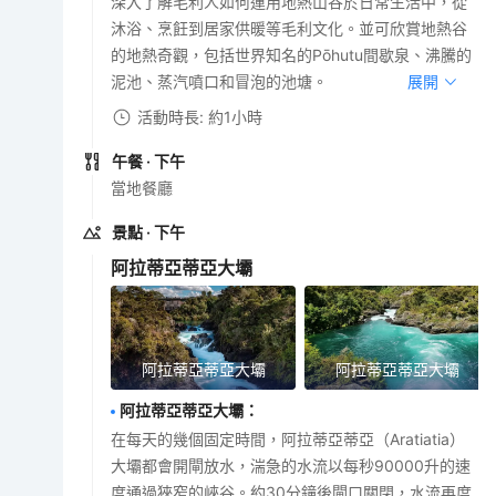
深入了解毛利人如何運用地熱山谷於日常生活中，從
沐浴、烹飪到居家供暖等毛利文化。並可欣賞地熱谷
的地熱奇觀，包括世界知名的Pōhutu間歇泉、沸騰的
泥池、蒸汽噴口和冒泡的池塘。
展開
活動時長: 約1小時
午餐
· 下午
當地餐廳
景點
· 下午
阿拉蒂亞蒂亞大壩
阿拉蒂亞蒂亞大壩
阿拉蒂亞蒂亞大壩
阿拉蒂亞蒂亞大壩
：
在每天的幾個固定時間，阿拉蒂亞蒂亞（Aratiatia）
大壩都會開閘放水，湍急的水流以每秒90000升的速
度通過狹窄的峽谷。約30分鐘後閘口關閉，水流再度