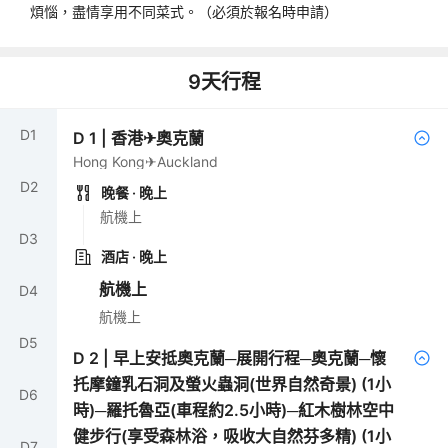
煩惱，盡情享用不同菜式。（必須於報名時申請）
9
天行程
D
1
D
1
|
香港✈奧克蘭
Hong Kong✈Auckland
D
2
晚餐
· 晚上
航機上
D
3
酒店
· 晚上
航機上
D
4
航機上
D
5
D
2
|
早上安抵奧克蘭─展開行程─奧克蘭─懷
托摩鐘乳石洞及螢火蟲洞(世界自然奇景) (1小
D
6
時)─羅托魯亞(車程約2.5小時)─紅木樹林空中
健步行(享受森林浴，吸收大自然芬多精) (1小
D
7