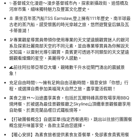
✨基督城文化漫遊～漫步基督城市內，探索新攝政街、追憶橋及
河岸市集，細味獨特魅力及豐富文化歷史。
🚢 乘坐百年蒸汽船TSS Earnslaw,登上擁有111年歷史、南半球最
古老的蒸汽船，感受懷舊的時光穿越之旅，悠然遊覽皇后鎮及瓦
卡蒂普湖！
🔭專業觀星導賞員帶領你使用專業的天文望遠鏡觀賞迷人的銀河
系及探索壯麗南部天空的不同元素，並由專業導賞員為你解說天
文知識，以雷射光導引觀賞。貴賓更可透過不同類型的天文望遠
鏡觀看燦爛的星空，美麗得令人感動。
🌊前往阿拉蒂亞蒂亞大壩，親睹數千升水從閘門湧出的震撼景
象！
充足自由時間✨～擁有足夠自由活動時間，隨意安排「你想」行
程，或選擇自費參加美福灣大自然之旅，盡享靈活假期！
美食之旅🍴～沿途盡享美食，包括於瓦爾特峰高原牧場享用BBQ
燒烤餐、於被選為最佳景觀餐廳之Skyline山頂纜車景觀餐廳享用
自助餐、於奧克蘭品嚐日式鐵板燒等。
【打破團餐概念】自選菜單(指定西餐適用)，跳出以往旅行團團餐
概念提升味蕾享受，各款主菜由您選擇。
【暖心安排】為素食旅者提供素食友善餐單，免卻素食貴賓用餐