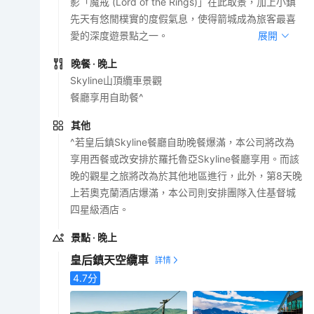
影「魔戒 (Lord of the Rings)」在此取景，加上小鎮
先天有悠閒樸實的度假氣息，使得箭城成為旅客最喜
愛的深度遊景點之一。
展開
晚餐
· 晚上
Skyline山頂纜車景觀
餐廳享用自助餐^
其他
^若皇后鎮Skyline餐廳自助晚餐爆滿，本公司將改為
享用西餐或改安排於羅托魯亞Skyline餐廳享用。而該
晚的觀星之旅將改為於其他地區進行，此外，第8天晚
上若奧克蘭酒店爆滿，本公司則安排團隊入住基督城
四星級酒店。
景點
· 晚上
皇后鎮天空纜車
4.7
分