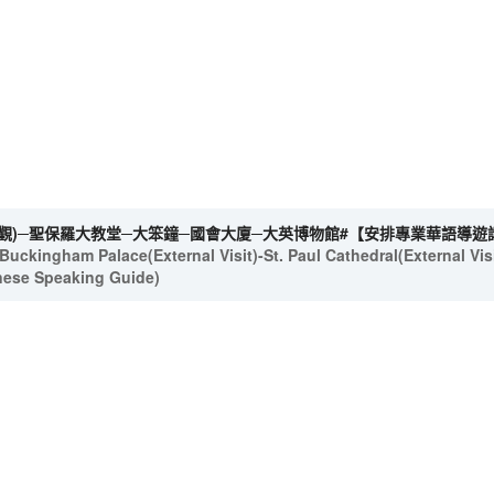
觀)─聖保羅大教堂─大笨鐘─國會大廈─大英博物館#【安排專業華語導遊講
uckingham Palace(External Visit)-St. Paul Cathedral(External Vis
ese Speaking Guide)