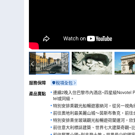
水鄉威尼斯
服務保障
稅項全包
連續2晚入住巴黎市內酒店~四星級Novotel Paris E
產品賣點
tel或同級。
特別安排乘觀光船暢遊塞納河，從另一視角
前往奧地利最美麗山城～茵斯布魯克，前往
特別安排乘坐玻璃觀光船暢遊荷蘭運河，欣
前往意大利標誌建築、世界七大建築奇觀~
前往郵票小國~列支登士敦，世界最少的國