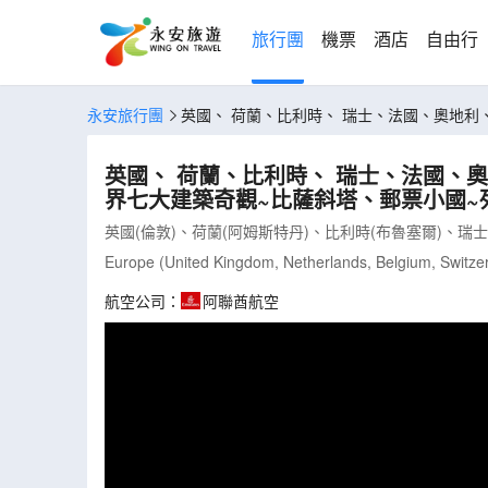
旅行團
機票
酒店
自由行
永安旅行團
英國、 荷蘭、比利時、 瑞士、法國、奧地利
敦 (LEWFL13N)
英國、 荷蘭、比利時、 瑞士、法國、
界七大建築奇觀~比薩斜塔、郵票小國~列支登
英國(倫敦)、荷蘭(阿姆斯特丹)、比利時(布魯塞爾)、瑞
Europe (United Kingdom, Netherlands, Belgium, Switzerl
航空公司：
阿聯酋航空