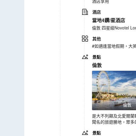
酒店享用
酒店
當地4鑽/星酒店
倫敦 四星級Novotel Lond
其他
#如適逢當地假期，大
景點
倫敦
倫敦
是大不列顛及北愛爾蘭
聞名的旅遊勝地，眾多
景點