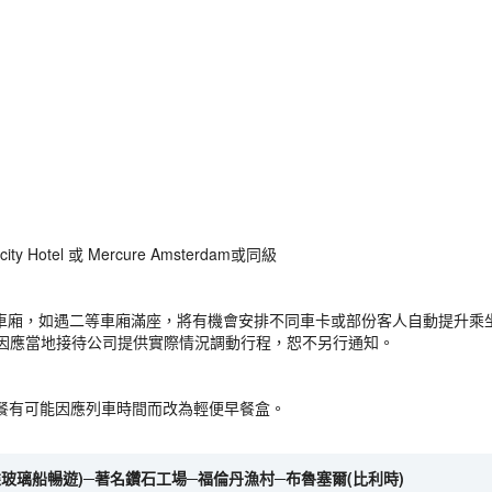
y Hotel 或 Mercure Amsterdam或同級
等車廂，如遇二等車廂滿座，將有機會安排不同車卡或部份客人自動提升乘
因應當地接待公司提供實際情況調動行程，恕不另行通知。
餐有可能因應列車時間而改為輕便早餐盒。
玻璃船暢遊)─著名鑽石工場─福倫丹漁村─布魯塞爾(比利時)