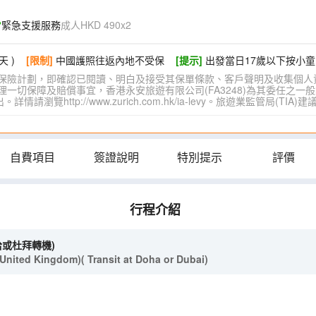
緊急支援服務
成人HKD 490x2
天 )
[限制]
中國護照往返內地不受保
[提示]
出發當日17歲以下按小童
保險計劃，即確認已閱讀、明白及接受其保單條款、客戶聲明及收集個人
切保障及賠償事宜，香港永安旅遊有限公司(FA3248)為其委任之一般
覽http://www.zurich.com.hk/ia-levy。旅遊業監管局(T
自費項目
簽證說明
特別提示
評價
行程介紹
哈或杜拜轉機)
ited Kingdom)( Transit at Doha or Dubai)