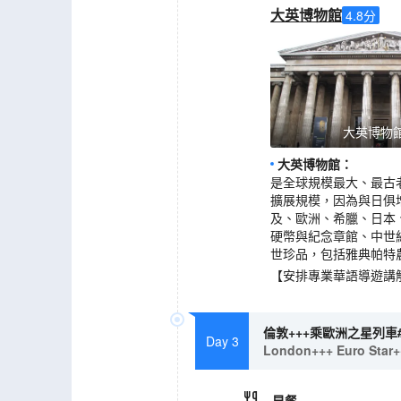
大英博物館
4.8
分
大英博物
大英博物館
：
是全球規模最大、最古
擴展規模，因為與日俱
及、歐洲、希臘、日本
硬幣與紀念章館、中世
世珍品，包括雅典帕特農神殿(
【安排專業華語導遊講
倫敦+++乘歐洲之星列車
Day 3
London+++ Euro Star+
早餐