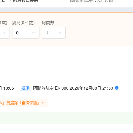
日曆顯示為港幣人均起價
拔一萬呎之鐵力士峰欣賞美景。
子紀念碑。亦可走到湖上中古式
1歲)
嬰兒(0~1歲)
房間數
排持牌華語導師講解。
0
1
特丹，舒適快捷，節省車程。
人以上40座)，更安排5晚於酒店享
 18:05
抵港
阿聯酋航空 EK 380 2026年12月08日 21:50
輯」頁選擇「自備保險」。