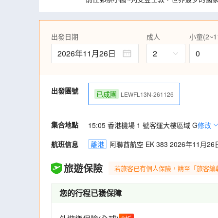
安排乘坐世界首創360度旋轉吊車，攀上海
遊覽琉森市內名勝，參觀表揚瑞士軍人的獅
的木橋，欣賞油畫傑作。
出發日期
成人
小童(2~1
參觀舉世聞名之「大英博物館」，更特別安
2026年11月26日
2
0
採乘歐洲之星列車或航班由倫敦前往阿姆斯
細意安排豪華旅遊專車(20人以下35座，21
用晚餐，享受舒適旅程。
出發團號
已成團
LEWFL13N-261126
集合地點
15:05 香港機場 1 號客運大樓區域 G
修改
航班信息
離港
阿聯酋航空 EK 383 2026年11月26日
旅遊保險
若旅客已有個人保險，請至「旅客編
您的行程已獲保障