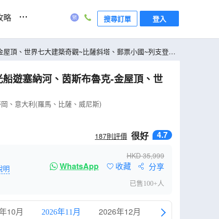
...
攻略
搜尋訂單
登入
-金屋頂、世界七大建築奇觀~比薩斜塔、郵票小國~列支登士
光船遊塞納河、茵斯布魯克-金屋頂、世
蒂岡、意大利(羅馬、比薩、威尼斯)
4.7
很好
187
則評價
HKD
35,999
WhatsApp
收藏
分享
說明
已售100+人
6年10月
2026年12月
2027年1月
2026年11月