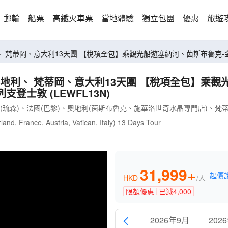
郵輪
船票
高鐵火車票
當地體驗
獨立包團
優惠
旅遊
、 梵蒂岡、意大利13天團 【稅項全包】乘觀光船遊塞納河、茵斯布魯克
奧地利、 梵蒂岡、意大利13天團 【稅項全包】乘觀
士敦 (LEWFL13N)
士(琉森)、法國(巴黎)、奧地利(茵斯布魯克、施華洛世奇水晶專門店)、梵
and, France, Austria, Vatican, Italy) 13 Days Tour
31,999
+
起價
HKD
/人
限額優惠
已減
4,000
2026年9月
202