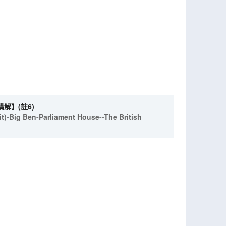
解】(註6)
it)-Big Ben-Parliament House--The British