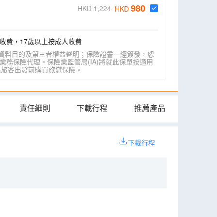
980
HKD 1,224
HKD
收費，17歲以上按成人收費
資料目的及第三者權益聲明；保險證書一經簽發，恕
業務保險代理。保險業監管局(IA)將就此保單按適用
IA)建議旅客出發前購買旅遊保險。
責任細則
下載行程
推薦產品
下載行程