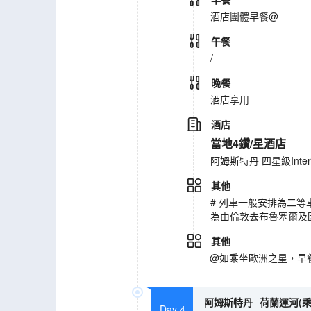
酒店團體早餐@
午餐
/
晚餐
酒店享用
酒店
當地4鑽/星酒店
阿姆斯特丹 四星級Intercit
其他
# 列車一般安排為二
為由倫敦去布魯塞爾及
其他
@如乘坐歐洲之星，早
阿姆斯特丹─荷蘭運河(乘
Day 4