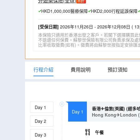
外遊樂保險(全球)
8
折
HKD1,000,000醫療保障
HKD2,000行程延誤保障
[受保日期]
2026年11月26日 - 2026年12月08日 ( 13
本保險只適用於香港出發之客戶。若閣下選擇購買此
不退還任何保費。蘇黎世保險有限公司負責承保及處理一
比率收取徵費(如有)。徵費將由蘇黎世按指定安排匯出。詳情請瀏
行程介紹
費用說明
預訂須知
Day
1
香港✈倫敦(英國) (經多
Day 1
Hong Kong✈London (Un
Day
2
午餐
Day
3
-