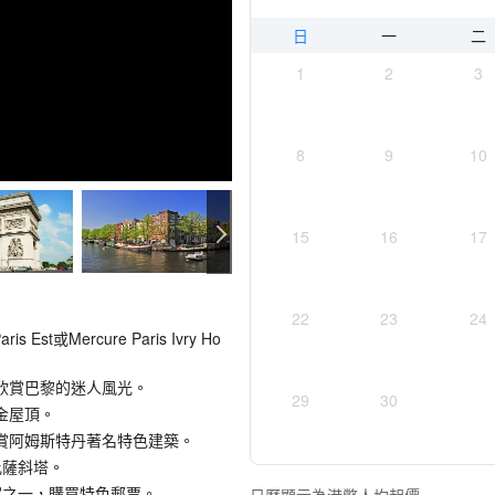
日
一
二
1
2
3
8
9
10
15
16
17
22
23
24
st或Mercure Paris Ivry Ho
欣賞巴黎的迷人風光。
29
30
金屋頂。
賞阿姆斯特丹著名特色建築。
比薩斜塔。
家之一，購買特色郵票。