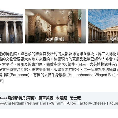
館
大英博物館
大英
老的博物館，與巴黎的羅浮宮及紐約的大都會博物館並稱為世界三大博物館
增的文物需要更大的地方來容納。這裏現有的蒐集品數量已經令人咋舌，
、太平洋、羅馬及近東地區，總數多達700萬件。目前，大英博物館共有
紀文藝復興時期館、東方美術館、版畫與素描館等，每一個展覽館均極具
Parthenon)、有翼的人首牛身雕像 (Humanheaded Winged Bull)
解】
#+++阿姆斯特丹(荷蘭)─風車美景─木屐廠─芝士廠
++Amsterdam (Netherlands)-Windmill-Clog Factory-Cheese Facto