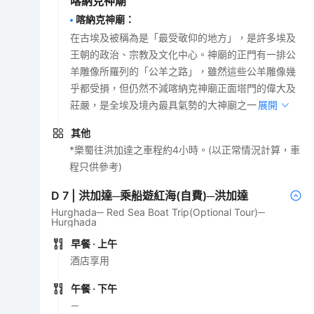
喀納克神廟
喀納克神廟
：
在古埃及被稱為是「最受敬仰的地方」，是許多埃及
王朝的政治、宗教及文化中心。神廟的正門有一排公
羊雕像所羅列的「公羊之路」，雖然這些公羊雕像幾
乎都受損，但仍然不減喀納克神廟正面塔門的偉大及
莊嚴，是全埃及境內最具氣勢的大神廟之一。
展開
其他
*樂蜀往洪加達之車程約4小時。(以正常情況計算，車
程只供參考)
D
7
|
洪加達─乘船遊紅海(自費)─洪加達
Hurghada─ Red Sea Boat Trip(Optional Tour)─
Hurghada
早餐
· 上午
酒店享用
午餐
· 下午
－