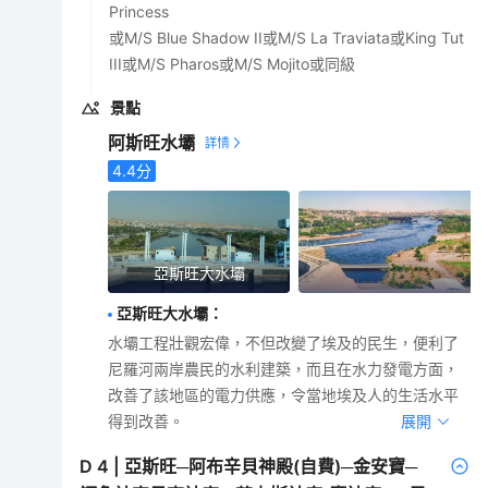
Princess
或M/S Blue Shadow II或M/S La Traviata或King Tut
III或M/S Pharos或M/S Mojito或同級
景點
阿斯旺水壩
4.4
分
亞斯旺大水壩
亞斯旺大水壩
：
水壩工程壯觀宏偉，不但改變了埃及的民生，便利了
尼羅河兩岸農民的水利建築，而且在水力發電方面，
改善了該地區的電力供應，令當地埃及人的生活水平
得到改善。
展開
D
4
|
亞斯旺─阿布辛貝神殿(自費)─金安寶─