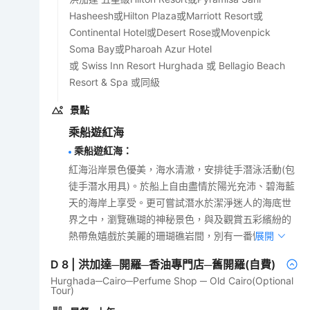
Hasheesh或Hilton Plaza或Marriott Resort或
Continental Hotel或Desert Rose或Movenpick
Soma Bay或Pharoah Azur Hotel
或 Swiss Inn Resort Hurghada 或 Bellagio Beach
Resort & Spa 或同級
景點
乘船遊紅海
乘船遊紅海
：
紅海沿岸景色優美，海水清澈，安排徒手潛泳活動(包
徒手潛水用具)。於船上自由盡情於陽光充沛、碧海藍
天的海岸上享受。更可嘗試潛水於潔淨迷人的海底世
界之中，瀏覽礁瑚的神秘景色，與及觀賞五彩繽紛的
熱帶魚嬉戲於美麗的珊瑚礁岩間，別有一番情趣。
展開
D
8
|
洪加達─開羅─香油專門店─舊開羅(自費)
Hurghada─Cairo─Perfume Shop ─ Old Cairo(Optional
Tour)