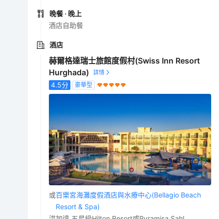
晚餐
· 晚上
酒店自助餐
酒店
赫爾格達瑞士旅館度假村(Swiss Inn Resort
Hurghada)
4.5
分
豪華型
或
百樂宮海灘度假酒店與水療中心(Bellagio Beach
Resort & Spa)
洪加達 五星級Hilton Resort或Pyramisa Sahl