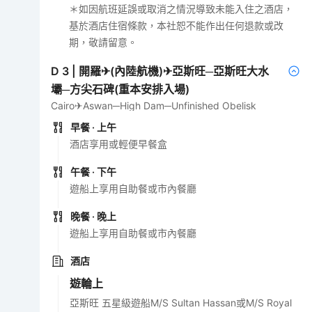
＊如因航班延誤或取消之情況導致未能入住之酒店，
基於酒店住宿條款，本社恕不能作出任何退款或改
期，敬請留意。
D
3
|
開羅✈(內陸航機)✈亞斯旺─亞斯旺大水
壩─方尖石碑(重本安排入場)
Cairo✈Aswan─High Dam─Unfinished Obelisk
早餐
· 上午
酒店享用或輕便早餐盒
午餐
· 下午
遊船上享用自助餐或市內餐廳
晚餐
· 晚上
遊船上享用自助餐或市內餐廳
酒店
遊輪上
亞斯旺 五星級遊船M/S Sultan Hassan或M/S Royal