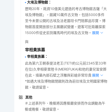
大埃及博物館
：
歷時20年、耗資10億美元建造的考古博物館吉薩「大
埃及博物館」，館藏10萬件古文物，包括5000多件
至今未曾公開的古埃及法老圖坦卡門陪葬品珍寶。博
物館首度開放部分主展廳試營運，遊客可近距離探索
15000件從史前到羅馬時代的埃及古文物。
展開
與
宰相貴族墓
宰相貴族墓
：
此為第六王朝泰提法老王(TETI約公元前2345至33年
在位)久宰相麥里陸卡(MEREFUKA)和他的妻兒皆安葬
在此，墳墓內部石壁之浮雕與彩繪非常珍貴。
展開
*如遇大埃及博物館閉館則改為前往埃及文明國家博物
館，敬請留意。
其他
＃上述表列午、晚餐將因應餐廳安排而作出調動為午
餐或晚餐，敬請留意。