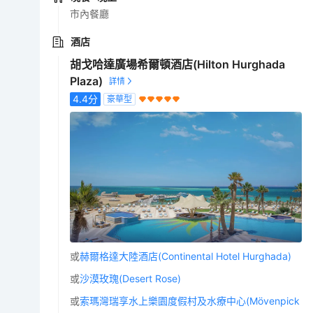
市內餐廳
酒店
胡戈哈達廣場希爾頓酒店(Hilton Hurghada
Plaza)
4.4
分
豪華型
或
赫爾格達大陸酒店(Continental Hotel Hurghada)
或
沙漠玫瑰(Desert Rose)
或
索瑪灣瑞享水上樂園度假村及水療中心(Mövenpick