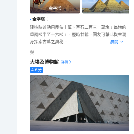
金字塔
金字塔
：
建造時曾動用民伕十萬、巨石二百三十萬塊﹝每塊約
重兩噸半至十六噸﹞，歷時廿載。團友可藉此機會親
身探索古墓之奧秘。
展開
與
大埃及博物館
4.6
分