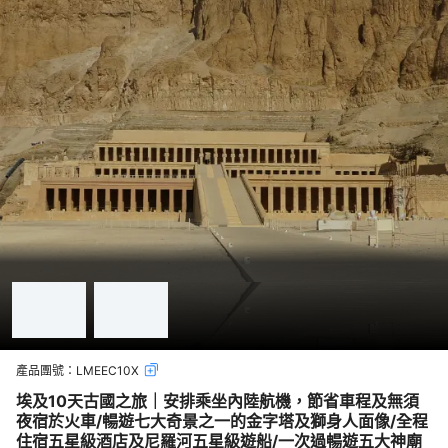
產品團號：
LMEEC10X
埃及10天古國之旅｜安排乘坐內陸航機，節省車程及無須
夜宿於火車/暢遊七大奇景之一的金字塔及獅身人面像/全程
住宿五星級酒店及尼羅河五星級遊船/一次過暢遊五大神廟