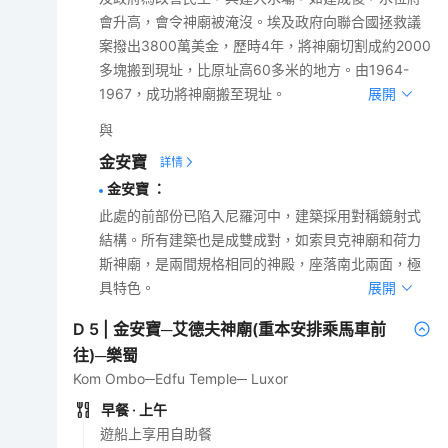
會升高，會令神廟被淹沒。埃及政府向聯合國拯救議
案撥出3800萬美金，歷時4年，將神廟切割成約2000
多塊搬到現址，比原址高60多米的地方。由1964-
1967，成功將神廟搬至現址。
展開
與
金安寶
金安寶
：
此處的前部份已陷入尼羅河中，建築採用對稱鏡射式
結構。所有建築也是成雙成對，如索貝克神廟和荷力
斯神廟，是兩間規格相同的神殿，座落南北兩面，極
具特色。
展開
D
5
|
金安寶─艾德夫神廟(重本安排乘馬車前
往)─樂蜀
Kom Ombo─Edfu Temple─ Luxor
早餐
· 上午
遊船上享用自助餐