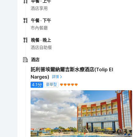
早餐
· 上午
酒店享用
午餐
· 下午
市內餐廳
晚餐
· 晚上
酒店自助餐
酒店
託利普埃爾納爾吉斯水療酒店(Tolip El
Narges)
4.1
分
豪華型