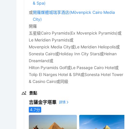
& Spa)
或
開羅媒體城瑞享酒店(Mövenpick Cairo Media
City)
開羅
五星級Cairo Pyramids(Ex Movenpick Pyramids)或
Le Meridien Pyramids或
Movenpick Media City或Le Meridien Heliopolis或
Sonesta Cairo或Holiday Inn City Stars或Helnan
Dreamland或
Hilton Pyramids Golf或Le Passage Cairo Hotel或
Tolip El Narges Hotel & SPA或Sonesta Hotel Tower
& Casino Cairo或同級
景點
吉薩金字塔羣
4.7
分