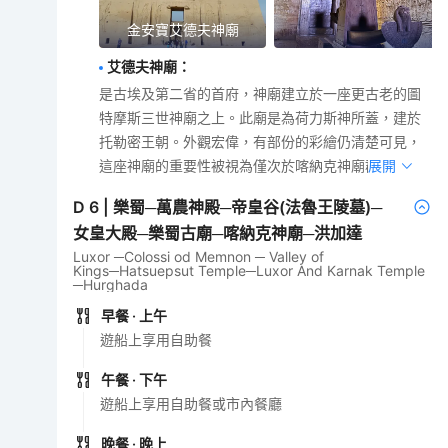
金安寶艾德夫神廟
艾德夫神廟
：
是古埃及第二省的首府，神廟建立於一座更古老的圖
特摩斯三世神廟之上。此廟是為荷力斯神所蓋，建於
托勒密王朝。外觀宏偉，有部份的彩繪仍清楚可見，
這座神廟的重要性被視為僅次於喀納克神廟群。
展開
D
6
|
樂蜀─萬農神殿─帝皇谷(法魯王陵墓)─
女皇大殿─樂蜀古廟─喀納克神廟─洪加達
Luxor ─Colossi od Memnon ─ Valley of
Kings─Hatsuepsut Temple─Luxor And Karnak Temple
─Hurghada
早餐
· 上午
遊船上享用自助餐
午餐
· 下午
遊船上享用自助餐或市內餐廳
晚餐
· 晚上