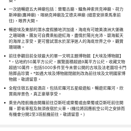
築。
一次過暢遊五大神廟包括：樂蜀古廟、鱷魚神索貝克神廟、荷力
斯神廟(鷹神廟)、喀納克神廟及艾德夫神廟 (細意安排乘馬車前
往)，眼界大開。
暢遊埃及東部的潛水度假勝地洪加達，海底有可媲美澳洲大堡礁
之珊瑚礁。團友可自費乘船遊紅海，盡情於陽光充沛、碧海藍天
的海岸上享受。更可嘗試潛水於潔淨迷人的海底世界之中，觀賞
珊瑚礁。
前往參觀目前全球最大的單一文明主題博物館【大埃及博物館】
*，佔地約50萬平方公尺，展覽面積超過9萬平方公尺，收藏文物
超過10萬件，包括5000多件至今未曾公開的古埃及法老圖坦卡門
陪葬品珍寶。*如遇大埃及博物館閉館則改為前往埃及文明國家博
物館，敬請留意。
全程住宿五星級酒店，包括尼羅河五星級遊船，暢遊尼羅河，欣
賞兩岸景色，真正豪華享受。
乘坐內陸航機由開羅前往亞斯旺或樂蜀或由樂蜀或亞斯旺前往開
羅，節省車程及無須夜宿於火車。(機位將因應航空公司之安排而
有機會分開2至3班航機前往，敬請留意。)