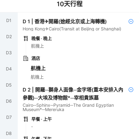
10
天行程
D
1
D
1
|
香港✈開羅(途經北京或上海轉機)
Hong Kong✈Cairo(Transit at Beijing or Shanghai)
D
2
晚餐
· 晚上
航機上
D
3
酒店
航機上
D
4
航機上
D
5
D
2
|
開羅─獅身人面像─金字塔(重本安排入內
參觀)─大埃及博物館*─宰相貴族墓
D
6
Cairo─Sphinx─Pyramid─The Grand Egyptian
Museum*─Mereruka
D
7
早餐
· 上午
-
D
8
午餐
· 下午