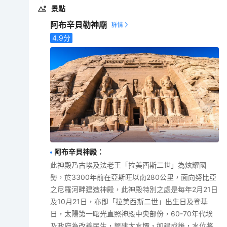
景點
阿布辛貝勒神廟
4.9
分
阿布辛貝神殿
：
此神殿乃古埃及法老王「拉美西斯二世」為炫耀國
勢，於3300年前在亞斯旺以南280公里，面向努比亞
之尼羅河畔建造神殿，此神殿特別之處是每年2月21日
及10月21日，亦即「拉美西斯二世」出生日及登基
日，太陽第一曙光直照神殿中央部份，60-70年代埃
及政府為改善民生，興建大水壩，如建成後，水位將