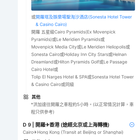
或
開羅塔及娛樂場聖淘沙酒店(Sonesta Hotel Tower
& Casino Cairo)
開羅 五星級Cairo Pyramids(Ex Movenpick
Pyramids)或Le Meridien Pyramids或
Movenpick Media City或Le Meridien Heliopolis或
Sonesta Cairo或Holiday Inn City Stars或Helnan
Dreamland或Hilton Pyramids Golf或Le Passage
Cairo Hotel或
Tolip El Narges Hotel & SPA或Sonesta Hotel Tower
& Casino Cairo或同級
其他
*洪加達往開羅之車程約5小時。(以正常情況計算，車
程只供參考)
D
9
|
開羅✈香港 (途經北京或上海轉機)
Cairo✈Hong Kong (Transit at Beijing or Shanghai)