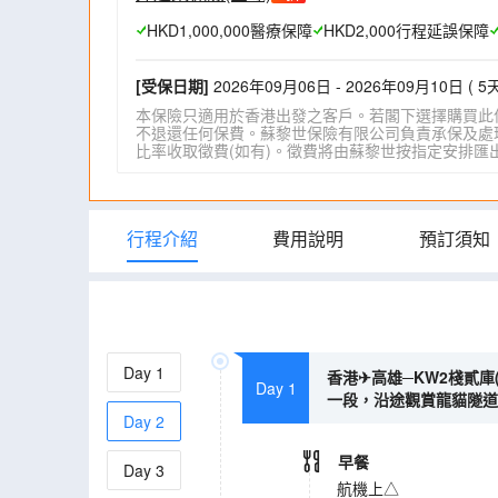
HKD1,000,000醫療保障
HKD2,000行程延誤保障
[受保日期]
2026年09月06日 - 2026年09月10日 ( 5天
本保險只適用於香港出發之客戶。若閣下選擇購買此
不退還任何保費。蘇黎世保險有限公司負責承保及處理一
比率收取徵費(如有)。徵費將由蘇黎世按指定安排匯出。詳情請瀏
行程介紹
費用說明
預訂須知
Day
1
香港✈高雄─KW2棧貳庫
Day 1
一段，沿途觀賞龍貓隧道) 
Day
2
早餐
Day
3
航機上△