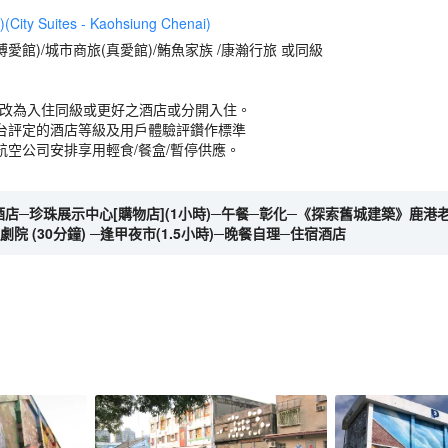
 Suites - Kaohsiung Chenai)
博愛館)/城市商旅(真愛館)/鮪魚家族 /康瀚行旅 或同級
將改為入住同級或更好之酒店或分開入住。
台評定的酒店等級及用戶體驗評鑽作標準
航空公司安排享用輕食/餐盒/暫停供應。
酒店─珍珠展示中心[購物店](1小時)─午餐─彰化─《探索舊城建築》鹿港老街
 (30分鐘) ─逢甲夜市(1.5小時)─晚餐自理─住宿酒店