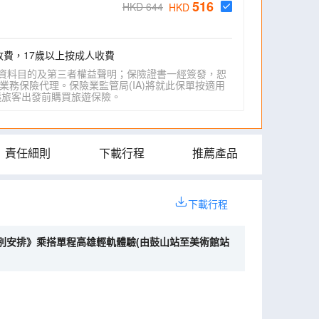
516
HKD 644
HKD
收費，17歲以上按成人收費
資料目的及第三者權益聲明；保險證書一經簽發，恕
業務保險代理。保險業監管局(IA)將就此保單按適用
IA)建議旅客出發前購買旅遊保險。
責任細則
下載行程
推薦產品
下載行程
─《特別安排》乘搭單程高雄輕軌體驗(由鼓山站至美術館站