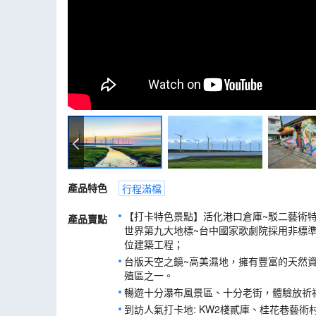
高美濕地
產品特色
行程滿檔
【打卡特色景點】活化港口倉庫~駁二藝術特
產品賣點
世界第九大地標~台中國家歌劇院採用非標
位建築工程；
台版天空之鏡~高美濕地，擁有豐富的天然
殖區之一。
暢遊十分瀑布風景區、十分老街，體驗放祈福
到訪人氣打卡地: KW2棧貳庫、桂花巷藝