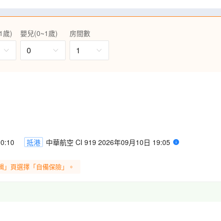
 PARK，盡情購物玩樂！
山站至美術館站一段，沿途觀賞龍
1歲)
嬰兒(0~1歲)
房間數
理、台式牛肉麵、蒙古烤肉放
市、台中逢甲夜市等。
0
1
0:10
抵港
中華航空 CI 919 2026年09月10日 19:05
輯」頁選擇「自備保險」。