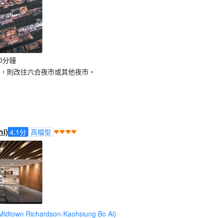
0分鐘
閉，則改往六合夜市或其他夜市。
i)
4.1
分
高檔型
wn Richardson-Kaohsiung Bo Ai)