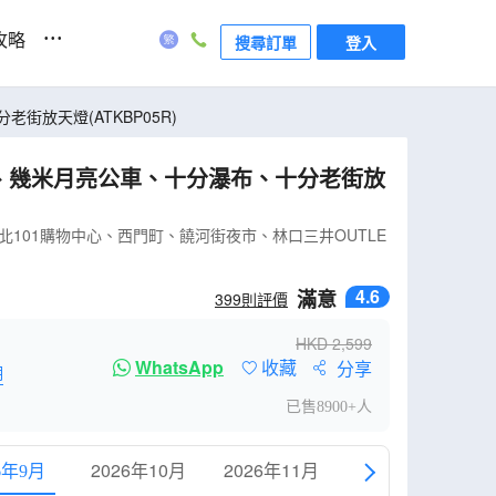
...
攻略
搜尋訂單
登入
放天燈(ATKBP05R)
、幾米月亮公車、十分瀑布、十分老街放
01購物中心、西門町、饒河街夜市、林口三井OUTLE
4.6
滿意
399
則評價
HKD
2,599
WhatsApp
收藏
分享
明
已售8900+人
2026年10月
2026年11月
2026年12月
6年9月