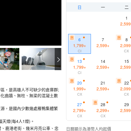
日
一
二
1
2,599
惠
惠
6
7
8
1,799
+
2,599
+
2,099
CI
CX
惠
13
14
15
1,799
+
2,599
+
2,599
CI
惠
惠
20
21
22
1,999
+
2,599
+
2,099
區，是高雄人不可缺少的倉庫群;
CX
CX
準化曲牆、無柱、無梁的混凝土數
惠
27
28
29
資源，是國內少數幾處雁鴨集體繁
2,799
+
2,299
+
2,599
CX
CX
天燈(每4人1燈)。
術村、鹿港老街、幾米月亮公車、忠
日曆顯示為港幣人均起價