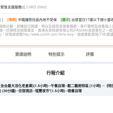
緊急支援服務
成人HKD 258x2
 )
[限制]
中國護照往返內地不受保
[提示]
出發當日17歲以下按小童
保險計劃，即確認已閱讀、明白及接受其保單條款、客戶聲明及收集個人
切保障及賠償事宜，香港永安旅遊有限公司(FA3248)為其委任之一般
覽http://www.zurich.com.hk/ia-levy。旅遊業監管局(T
簽證說明
特別提示
評價
行程介紹
(全台最大活化老倉庫)(1.5小時)─午餐自理─駁二藝術特區 (1小時) 
(30分鐘)─住宿酒店─瑞豐夜市*(1.5小時)─晚餐自理