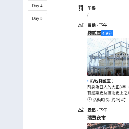
Day
4
午餐
/
Day
5
景點
· 下午
棧貳庫
4.9
分
KW2棧貳庫
：
前身為日人於大正3年
有建築史及技術史上之
活動時長: 約2小時
景點
· 下午
瑞豐夜市