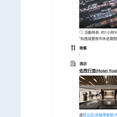
活動時長: 約1小時3
*如遇瑞豐夜市休息關
晚餐
/
酒店
佑煦行旅(Hotel Yosh
或
德立莊(高雄博愛館)(Midto