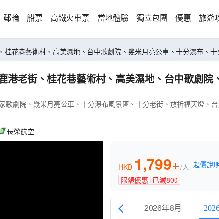
郵輪
船票
高鐵火車票
當地體驗
獨立包團
優惠
旅遊
、桂花巷藝術村、高美濕地、台中歌劇院、幾米月亮公車、十分瀑布、十分老街
、鹿港老街、桂花巷藝術村、高美濕地、台中歌劇院
歌劇院、幾米月亮公車、十分瀑布風景區、十分老街、放祈福天燈、台北1
長榮航空
1,799
+
起價說
HKD
/人
限額優惠
已減
800
2026年8月
202