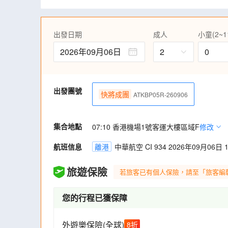
烈祠、西門町，及前往台北林口三井OUTLET
【特別安排】乘搭單程高雄輕軌體驗(由鼓
貓隧道)。
出發日期
成人
小童(2~1
享用當地特色美食，包括地道台菜、台式料
題、更帶您前往多個人氣夜市~高雄瑞豐夜
2026年09月06日
2
0
出發團號
快將成團
ATKBP05R-260906
集合地點
07:10 香港機場1號客運大樓區域F
修改
航班信息
離港
中華航空 CI 934 2026年09月06日 1
旅遊保險
若旅客已有個人保險，請至「旅客編
您的行程已獲保障
外遊樂保險(全球)
8
折