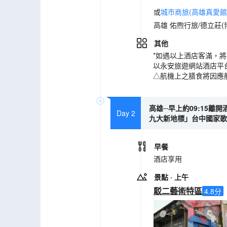
或
城市商旅(高雄真愛館)(City
高雄 佑煦行旅/德立莊(
其他
*如遇以上酒店客滿，
以永安旅遊網站酒店平
△航機上之膳食將因應
高雄─早上約09:15離開
Day 2
九大新地標」台中國家歌劇院
早餐
酒店享用
景點
· 上午
駁二藝術特區
4.8
分