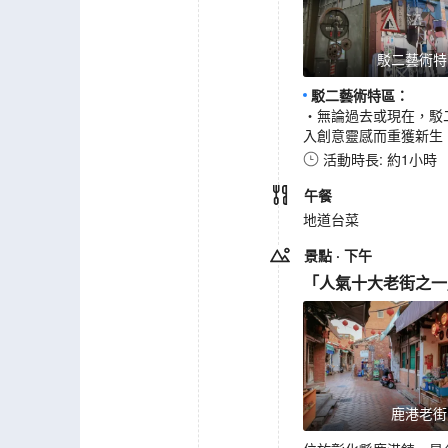
駁二藝術特
駁二藝術特區
：
‧無論過去或現在，駁
入創意靈感而重獲新生
活動時長: 約1小時
午餐
地道台菜
景點
· 下午
「人氣十大老街之一
鹿港老街