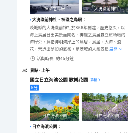
神磯之鳥居
大洗磯前神社
大洗磯前神社、神磯之鳥居
：
茨城縣的大洗磯前神社於856年創建，歷史悠久，以
海上鳥居日出美景而聞名。神磯之鳥居矗立於崎嶇的
海岸旁，意指神明海岸上的鳥居，鳥居、大海、浪
花，營造出夢幻的氣氛，是茨城的人氣景點。
展開
活動時長: 約45分鐘
景點
· 上午
國立日立海濱公園 歡樂花園
5
分
日立海濱公園
日立海濱公園
日立海濱公園
：