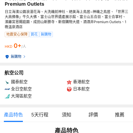
Premium Outlets
日立海濱公園浪漫花海、大洗磯前神社、絕美海上鳥居~神磯之鳥居、「世界三
大高佛像」牛久大佛、富士山世界遺產展示館、富士山五合目、富士合掌村、
濱離宮恩賜庭園、成田山新勝寺、新宿購物大道、酒酒井Premium Outlets、1
晚溫泉酒店
地震安心保障
賞花
無購物
0+
HKD
/人
無購物
航空公司
國泰航空
香港航空
全日空航空
日本航空
大灣區航空
產品特色
5
天行程
須知
評價
推薦
產品特色