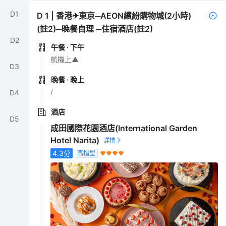
D
1
D
1
|
香港✈東京─AEON繽紛購物城(2小時)
(註2)─晚餐自理 ─住宿酒店(註2)
D
2
午餐
· 下午
航機上▲
D
3
晚餐
· 晚上
/
D
4
酒店
D
5
成田國際花園酒店(International Garden
Hotel Narita)
4.3
分
高檔型