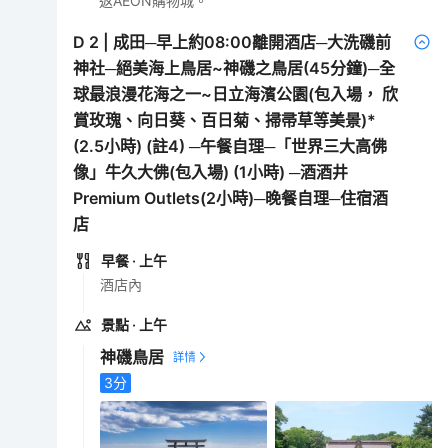
返AEON購物城。
D
2
|
成田─早上約08:00離開酒店─大洗磯前
神社─絕美海上鳥居~神磯之鳥居(45分鐘)─全
球最浪漫花海之一~日立海濱公園(包入場， 欣
賞玫瑰、向日葵、百日菊、掃帚草等美景)*
(2.5小時) (註4) ─午餐自理─「世界三大高佛
像」牛久大佛(包入場) (1小時) ─酒酒井
Premium Outlets(2小時)─晚餐自理─住宿酒
店
早餐
· 上午
酒店內
景點
· 上午
神磯鳥居
3
分