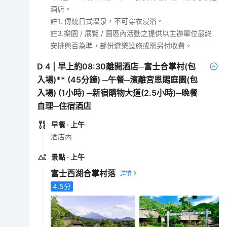
酒店。
註1. 傳統日式溫泉，不可穿衣浸浴。
註3.樂園 / 展覽 / 園區內活動之提供以主辦單位最終
安排與否為準，部份遊樂設施或需另付收費。
D
4
|
早上約08:30離開酒店─富士合掌村(包
入場)** (45分鐘) ─午餐─濱離宮恩賜庭園(包
入場) (1小時) ─新宿購物大道(2.5小時)─晚餐
自理─住宿酒店
早餐
· 上午
酒店內
景點
· 上午
富士西湖合掌村落
4.5
分