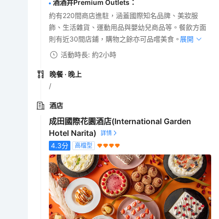
酒酒井Premium Outlets
：
約有220間商店進駐，涵蓋國際知名品牌、美妝服
飾、生活雜貨、運動用品與嬰幼兒商品等。餐飲方面
則有近30間店鋪，購物之餘亦可品嚐美食。
展開
活動時長: 約2小時
晚餐
· 晚上
/
酒店
成田國際花園酒店(International Garden
Hotel Narita)
4.3
分
高檔型