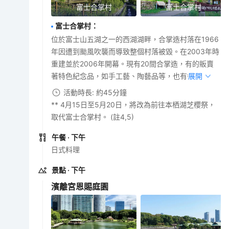
富士合掌村
富士合掌村
富士合掌村
：
位於富士山五湖之一的西湖湖畔，合掌造村落在1966
年因遭到颱風吹襲而導致整個村落被毀。在2003年時
重建並於2006年開幕。現有20間合掌造，有的販賣
著特色紀念品，如手工藝、陶藝品等，也有餐廳。
展開
活動時長: 約45分鐘
** 4月15日至5月20日，將改為前往本栖湖芝櫻祭，
取代富士合掌村。 (註4,5)
午餐
· 下午
日式料理
景點
· 下午
濱離宮恩賜庭園