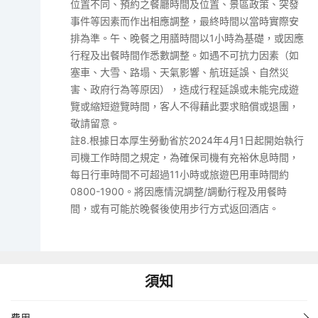
位置不同、預約之餐廳時間及位置、景區政策、突發
事件等因素而作出相應調整，最終時間以當時實際安
排為準。午、晚餐之用膳時間以1小時為基礎，或因應
行程及出餐時間作悉數調整。如遇不可抗力因素（如
塞車、大雪、路塌、天氣影響、航班延誤、自然災
害、政府行為等原因），造成行程延誤或未能完成遊
覽或縮短遊覽時間，客人不得藉此要求賠償或退團，
敬請留意。
註8.根據日本厚生勞動省於2024年4月1日起開始執行
司機工作時間之規定，為確保司機有充裕休息時間，
每日行車時間不可超過11小時或旅遊巴用車時間約
0800-1900。將因應情況調整/調動行程及用餐時
間，或有可能於晚餐後使用步行方式返回酒店。
須知
費用