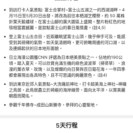
到訪打卡人氣景點: 富士合掌村~富士山五湖之一的西湖湖畔。4
月15日至5月20日出發，將改為前往本栖湖芝櫻祭，約 50 萬株
針葉天藍繡球，在富士山腳的廣大園區上盛開。整片粉紅色的地
毯相當震撼麗，是妝點富士山的春日風情畫。(註4,5)
登上富士山五合目，近距離眺望富士山頂，幾乎伸手可及，能感
受到其磅礡的氣勢。如天氣清朗時，更可俯瞰周邊的河口湖，以
及連綿起伏的日本地形面貌。
日立海濱公園獲CNN 評選為日本絕美景點之一，佔地約190公
頃。踏入夏天，可以欣賞充滿生機的綠色波波草（掃帚草）、浪
漫的薰衣草、玫瑰、以及燦爛的向日葵與百日菊花海。一年四季
都會展現出各具特色，且不可思議的絢麗景色。 (註4)
到訪東京近郊人氣景點~大洗磯前神社，打卡超美海上神社~神磯
之鳥居，此鳥居矗立於崎嶇的海岸線旁，面向太平洋，以賞美麗
朝霞而聞名。
參觀千年佛寺~成田山新勝寺，參拜的心靈聖地。
5
天行程