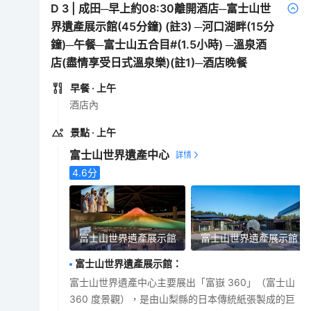
D
3
|
成田─早上約08:30離開酒店─富士山世
界遺產展示館(45分鐘) (註3) ─河口湖畔(15分
鐘)─午餐─富士山五合目#(1.5小時) ─溫泉酒
店(盡情享受日式溫泉樂)(註1)─酒店晚餐
早餐
· 上午
酒店內
景點
· 上午
富士山世界遺產中心
4.6
分
富士山世界遺產展示館
富士山世界遺產展示館
富士山世界遺產展示館
：
富士山世界遺產中心主要展出「富嶽 360」（富士山
360 度景觀），是由山梨縣的日本傳統紙張製成的巨