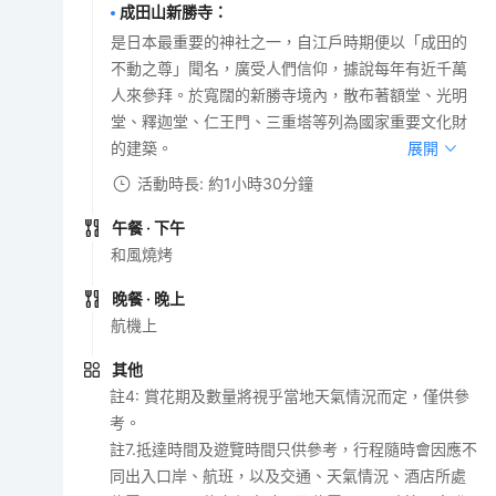
成田山新勝寺
：
是日本最重要的神社之一，自江戶時期便以「成田的
不動之尊」聞名，廣受人們信仰，據說每年有近千萬
人來參拜。於寬闊的新勝寺境內，散布著額堂、光明
堂、釋迦堂、仁王門、三重塔等列為國家重要文化財
的建築。
展開
活動時長: 約1小時30分鐘
午餐
· 下午
和風燒烤
晚餐
· 晚上
航機上
其他
註4: 賞花期及數量將視乎當地天氣情況而定，僅供參
考。
註7.抵達時間及遊覽時間只供參考，行程隨時會因應不
同出入口岸、航班，以及交通、天氣情況、酒店所處