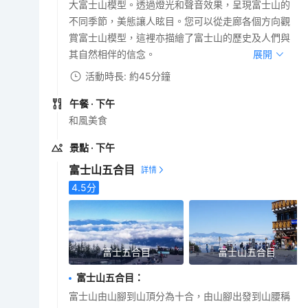
大富士山模型。透過燈光和聲音效果，呈現富士山的
不同季節，美態讓人眩目。您可以從走廊各個方向觀
賞富士山模型，這裡亦描繪了富士山的歷史及人們與
其自然相伴的信念。
展開
活動時長: 約45分鐘
午餐
· 下午
和風美食
景點
· 下午
富士山五合目
4.5
分
富士五合目
富士山五合目
富士山五合目
：
富士山由山腳到山頂分為十合，由山腳出發到山腰稱