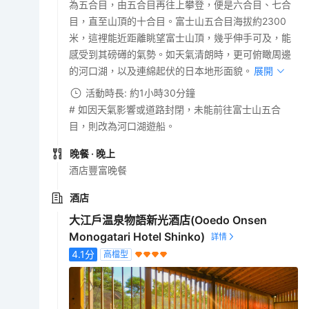
為五合目，由五合目再往上攀登，便是六合目、七合
目，直至山頂的十合目。富士山五合目海拔約2300
米，這裡能近距離眺望富士山頂，幾乎伸手可及，能
感受到其磅礡的氣勢。如天氣清朗時，更可俯瞰周邊
的河口湖，以及連綿起伏的日本地形面貌。
展開
活動時長: 約1小時30分鐘
# 如因天氣影響或道路封閉，未能前往富士山五合
目，則改為河口湖遊船。
晚餐
· 晚上
酒店豐富晚餐
酒店
大江戶温泉物語新光酒店(Ooedo Onsen
Monogatari Hotel Shinko)
4.1
分
高檔型