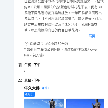
日立海濱公園獲CNN 評選為日本絕美景點之一，佔地
約190公頃。繼夢幻的淡藍色粉蝶花花季後，仍有30
多種不同品種的花卉輪流綻放，一年四季都會展現出
各具特色，且不可思議的絢麗景色。踏入夏天，可以
欣賞充滿生機的綠色波波草(掃帚草)、浪漫的薰衣
草、以及燦爛的向日葵與百日草花海。
展開
活動時長: 約2小時30分鐘
* 如遇日立海濱公園休園，將改為前往茨城Flower
Park(包入場)
午餐
· 下午
/
景點
· 下午
牛久大佛
4.8
分