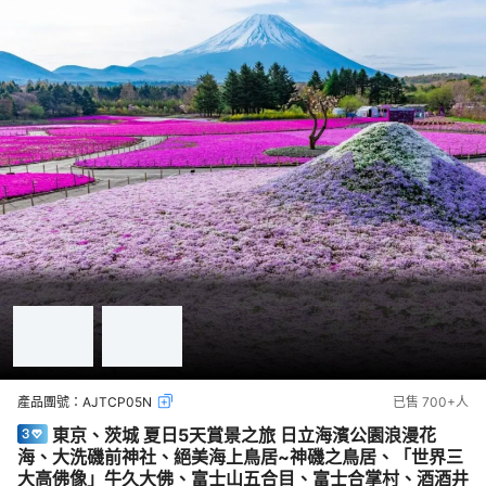
產品團號：
AJTCP05N
已售
700+
人
東京、茨城 夏日5天賞景之旅 日立海濱公園浪漫花
海、大洗磯前神社、絕美海上鳥居~神磯之鳥居、「世界三
大高佛像」牛久大佛、富士山五合目、富士合掌村、酒酒井