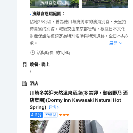
濱離宮恩賜庭園
濱離宮恩賜庭園
：
佔地25公頃，曾為德川幕府將軍的濱海別宮、天皇招
待貴賓的別館，戰後交由東京都管轄，根據日本文化
財產保護法被認定為特別名勝與特別遺跡，全日本共8
處。
展開
活動時長: 約1小時
晚餐
· 晚上
/
酒店
川崎多美迎天然温泉酒店(多美迎・御宿野乃 酒
店集團)(Dormy Inn Kawasaki Natural Hot
Spring)
4.6
分
舒適型