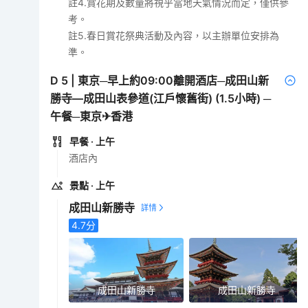
註4.賞花期及數量將視乎當地天氣情況而定，僅供參
考。
註5.春日賞花祭典活動及內容，以主辦單位安排為
準。
D
5
|
東京─早上約09:00離開酒店─成田山新
勝寺—成田山表參道(江戶懷舊街) (1.5小時) ─
午餐─東京✈香港
早餐
· 上午
酒店內
景點
· 上午
成田山新勝寺
4.7
分
成田山新勝寺
成田山新勝寺