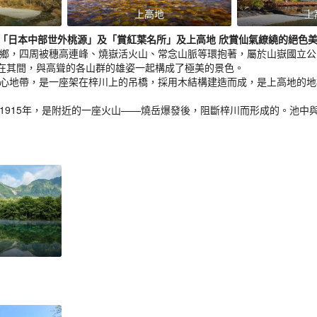
上高地
上
「日本中部世外桃源」及「賞紅葉名所」及上高地 欣賞仙氣繚繞的絕色美
故鄉，四周被穗高連峰、燒嶽活火山、常念山脈等環抱著，屬於山嶽國立
在其間，與高聳的各山群的雄姿一起構成了極美的景色。
中心地帶，是一座架在梓川上的吊橋，採用木結構建造而成，是上高地的
於1915年，是附近的一座火山——燒岳爆發後，阻斷梓川而形成的。池中