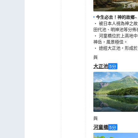
上高地
今生必去！神的故鄉~
‧ 被日本人視為神之
田代池、明神池等分佈
‧ 河童橋位於上高地
神岳，風景極佳。
‧ 途經大正池，形成
與
大正池
5
分
與
河童橋
5
分