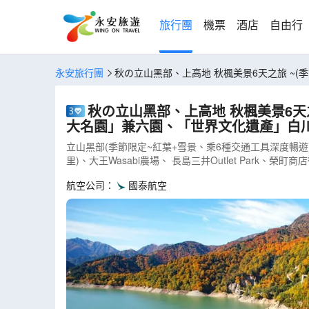
旅行團
機票
酒店
自由行
永安旅行團
秋の立山黑部、上高地 秋楓美景6天之旅 ~
村、「日本中部世外桃源」上高地(AJHOP06N)
秋の立山黑部、上高地 秋楓美景6天
大名園」兼六園、「世界文化遺產」白川鄉
立山黑部(季節限定~紅葉+雪景、乘6種交通工具深度暢
里)、大王Wasabi農場、 長島三井Outlet Park、榮町
航空公司：
國泰航空