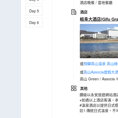
酒店晚餐 / 當地餐廳
Day
5
酒店
岐阜大酒店(Gifu Gran
Day
6
或
飛驒高山温泉 高山綠色酒店（
或
高山Associa度假大酒店（J
高山 Green / Associ
其他
鑽級以永安旅遊網站酒
※如遇以上酒店客滿，
#溫泉酒店以提供日式
註1.傳統日式溫泉，不