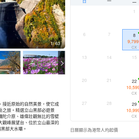
日
一
二
1
6
7
8
9,799
1
63
CX
13
14
15
20
21
22
10,59
CX
27
28
、接近原始的自然美景，使它成
29
岳之旅。精選立山黑部必遊景
10,99
彌陀介原、雄偉壯觀無比的雪壁
CX
大觀峰展望台、位於立山最深的
壩黑部大水壩。
日曆顯示為港幣人均起價
具(包括電纜車，無軌電車及空