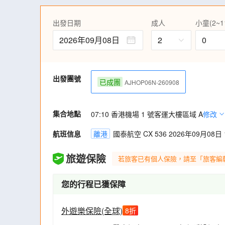
中索道等)暢遊立山黑部不同景區，搭乘的
的獨特自然奇觀，其中連接室堂和大觀峰的交
出發日期
成人
小童(2~1
更是日本最高的電動巴士。
到訪「日本中部世外桃源」上高地，打卡紅
2026年09月08日
2
0
故鄉，這一帶被白樺、落葉松等的原始森林
其間，與高聳的各山群一起構成極美的景色。
悉心安排多個賞紅葉名所，體驗秋日楓紅的浪
出發團號
掌村、「日本三大名園」兼六園、由德川家
已成團
AJHOP06N-260908
名古屋城，仲可以遊覽名花之里，觀賞美麗的四
集合地點
07:10 香港機場 1 號客運大樓區域 A
修改
航班信息
離港
國泰航空 CX 536 2026年09月08日 1
旅遊保險
若旅客已有個人保險，請至「旅客編
您的行程已獲保障
外遊樂保險(全球)
8
折