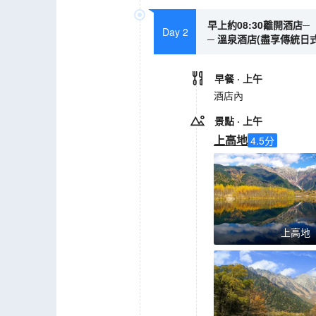
早上約08:30離開酒店─ 
Day 2
─ 溫泉酒店(盡享傳統日式
早餐
· 上午
酒店內
景點
· 上午
上高地
4.5
分
上高地