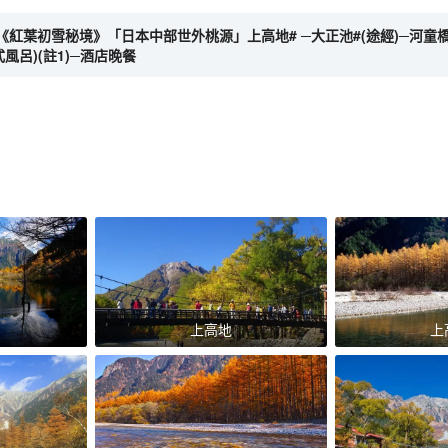
《紅葉初雪秘境》「日本中部世外桃源」上高地# ─大正池#(途經)─河童橋#(2小時
風呂)(註1)─酒店晚餐
上高地
上