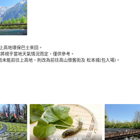
坐上高地環保巴士來回。
數量將視乎當地天氣情況而定，僅供參考。
而未能前往上高地，則改為前往高山懷舊街及 松本城(包入場)。
i農場
大王Wasabi農場
大王was