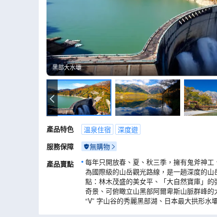
黑部大水壩
黑部大水壩
產品特色
溫泉住宿
深度遊
服務保障
無購物
每年只開放春、夏、秋三季，擁有鬼斧神工
產品賣點
為國際級的山岳觀光路線，是一趟深度的山
點：林木茂盛的美女平、「大自然寶庫」的
奇景、可俯瞰立山黑部阿爾卑斯山脈群峰的
“V” 字山谷的秀麗黑部湖、日本最大拱形水
深度暢遊立山黑部：特別安排乘坐6種交通工