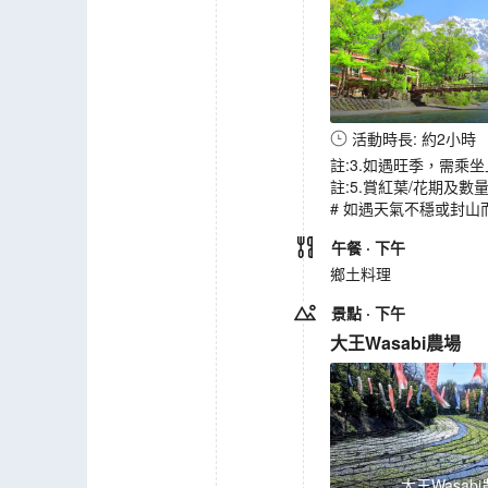
活動時長: 約2小時
註:3.如遇旺季，需乘
註:5.賞紅葉/花期及
# 如遇天氣不穩或封山
午餐
· 下午
鄉土料理
景點
· 下午
大王Wasabi農場
大王Wasab