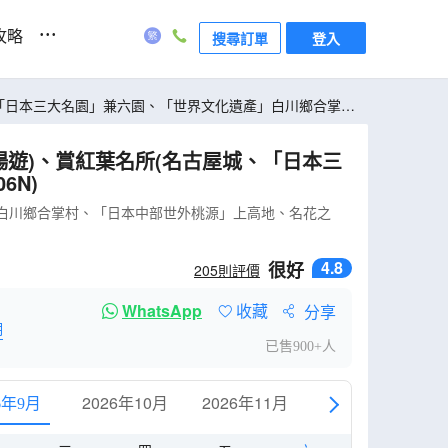
...
攻略
搜尋訂單
登入
城、「日本三大名園」兼六園、「世界文化遺產」白川鄉合掌
暢遊)、賞紅葉名所(名古屋城、「日本三
6N)
」白川鄉合掌村、「日本中部世外桃源」上高地、名花之
4.8
很好
205
則評價
WhatsApp
收藏
分享
明
已售900+人
2026年10月
2026年11月
6年9月