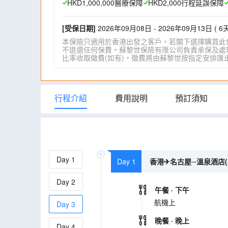
HKD1,000,000醫療保障
HKD2,000行程延誤保障
[受保日期]
2026年09月08日 - 2026年09月13日 ( 6天
本保險只適用於香港出發之客戶。若閣下選擇購買此
不退還任何保費。蘇黎世保險有限公司負責承保及處理一
比率收取徵費(如有)。徵費將由蘇黎世按指定安排匯出。詳情請瀏
行程介紹
費用說明
預訂須知
Day
1
Day 1
香港✈名古屋─溫泉酒店(
Day
2
午餐
· 下午
航機上
Day
3
晚餐
· 晚上
Day
4