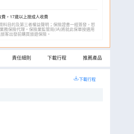
收費，17歲以上按成人收費
資料目的及第三者權益聲明；保險證書一經簽發，恕
業務保險代理。保險業監管局(IA)將就此保單按適用
IA)建議旅客出發前購買旅遊保險。
責任細則
下載行程
推薦產品
下載行程