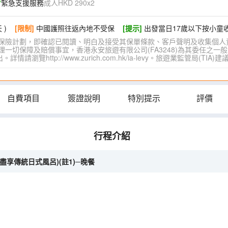
緊急支援服務
成人HKD 290x2
 )
[限制]
中國護照往返內地不受保
[提示]
出發當日17歲以下按小童
保險計劃，即確認已閱讀、明白及接受其保單條款、客戶聲明及收集個人
切保障及賠償事宜，香港永安旅遊有限公司(FA3248)為其委任之一般
覽http://www.zurich.com.hk/ia-levy。旅遊業監管局(T
自費項目
簽證說明
特別提示
評價
行程介紹
盡享傳統日式風呂)(註1)─晚餐