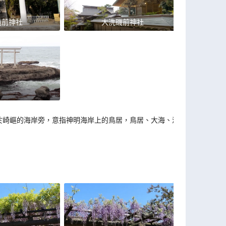
磯前神社
大洗磯前神社
於崎嶇的海岸旁，意指神明海岸上的鳥居，鳥居、大海、浪