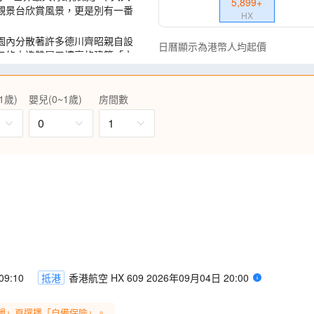
5,899
+
觀景台欣賞風景，更是別有一番
HX
園內分散著許多德川齊昭親自設
日曆顯示為港幣人均起價
口的木造雙層三樓高的建築「文
陳於眼前的各式花田。包入場 前
1歲)
嬰兒(0~1歲)
房間數
黃色的向日葵花海與清新粉嫩的
，漸層色系宛如童話，美不勝收!
0
1
山3D模型寬度達15米，打卡一
山的神聖旅途。
月20日至7月15日出發適用)(註
9:10
抵港
香港航空 HX 609 2026年09月04日 20:00
輯」頁選擇「自備保險」。