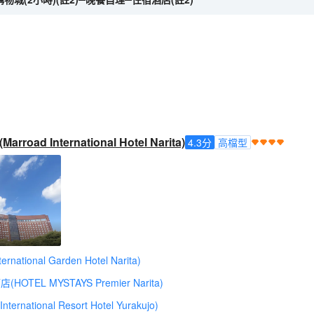
ad International Hotel Narita)
4.3
分
高檔型
tional Garden Hotel Narita)
OTEL MYSTAYS Premier Narita)
ational Resort Hotel Yurakujo)