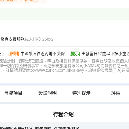
緊急支援服務
成人HKD 258x2
 )
[限制]
中國護照往返內地不受保
[提示]
出發當日17歲以下按小童
保險計劃，即確認已閱讀、明白及接受其保單條款、客戶聲明及收集個人
切保障及賠償事宜，香港永安旅遊有限公司(FA3248)為其委任之一般
覽http://www.zurich.com.hk/ia-levy。旅遊業監管局(T
自費項目
簽證說明
特別提示
評價
行程介紹
物城(2小時)(註2)─晚餐自理─住宿酒店(註2)