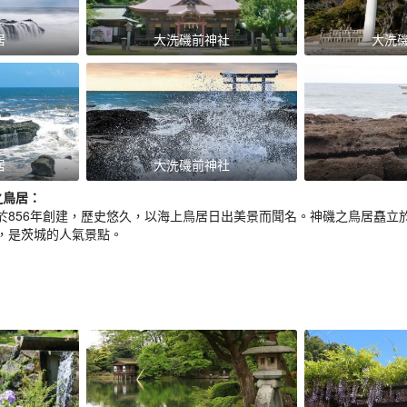
居
大洗磯前神社
大洗
居
大洗磯前神社
之鳥居
：
於856年創建，歷史悠久，以海上鳥居日出美景而聞名。神磯之鳥居矗立
，是茨城的人氣景點。