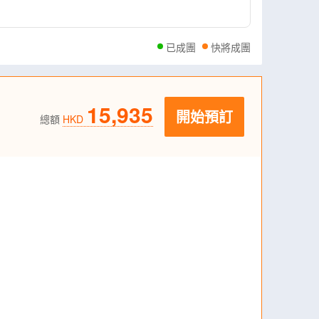
已成團
快將成團
15,935
開始預訂
總額
HKD