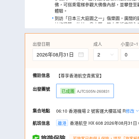
佛，可搭乘電梯參觀大佛像內部，並攀登至
體驗。
到訪「日本三大庭園之一」偕樂園，廣闊的
計的建築、竹林、泉水等，其中靠近東門入
好亭」為其標誌所在。
打卡山中湖花之都公園~以富士山為背景而鋪
出發日期
成人
小童(2~1
往清流之里區域。夏日時份，放眼是一片金
波斯菊交織出的浪漫景色，配上藍天、青山
2026年08月31日
2
0
(註4)
參觀富士山世界遺產展示館，場內中央的富士
流；您更可以透過虛擬實境，體驗登上富士
備註信息
【尊享香港航空貴賓室】
河口湖薰衣草祭（大石公園/八木崎公園）( 6
4,5)
出發團號
已成團
AJTCS05N-260831
集合地點
06:10 香港機場 2 號客運大樓區域 R
修改
航班信息
離港
香港航空 HX 608 2026年08月31日 0
旅遊保險
若旅客已有個人保險，請至「旅客編