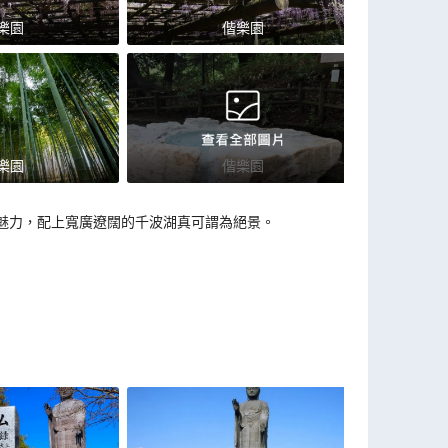
樂園
偕樂園
樂園
偕樂園
魅力，配上寬廣遼闊的千波湖真可謂為絕景。