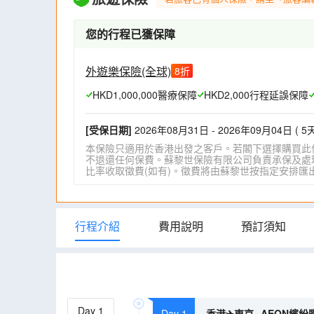
您的行程已獲保障
外遊樂保險(全球)
8
折
HKD1,000,000醫療保障
HKD2,000行程延誤保障
[受保日期]
2026年08月31日 - 2026年09月04日 ( 5天
本保險只適用於香港出發之客戶。若閣下選擇購買此
不退還任何保費。蘇黎世保險有限公司負責承保及處理一
比率收取徵費(如有)。徵費將由蘇黎世按指定安排匯出。詳情請瀏
行程介紹
費用說明
預訂須知
Day
1
Day 1
香港✈東京─AEON繽紛購