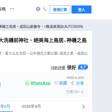
...
攻略
搜尋訂單
登入
海上鳥居~神磯之鳥居、成田山新勝寺、1晚溫泉酒店(AJTCS05N)
館、富士山五合目、山中湖花之都公園~清流之里、成田山
4.7
很好
78
則評價
HKD
6,399
WhatsApp
收藏
分享
明
已售500+人
2026年9月
6年8月