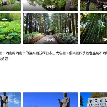
偕樂園
偕
偕樂園
偕
園、岡山縣岡山市的後樂園並稱日本三大名園。偕樂園四季景色盡現不同
0分鐘