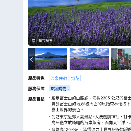
富士薰衣草祭
富士薰衣草祭
產品特色
溫泉住宿
賞花
服務保障
無購物
踏足富士山的山腰處、海拔2305 公尺的
產品賣點
賞到富士山的地方!被周圍的原始森林環抱
雲上世界的景色。
到訪東京近郊人氣景點~大洗磯前神社，打
鳥居矗立於崎嶇的海岸線旁，面向太平洋，
參觀高120公尺、獲得健力士世界紀錄認證