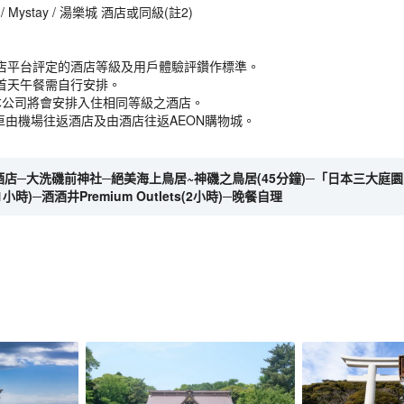
n / Mystay / 湯樂城 酒店或同級(註2)
店平台評定的酒店等級及用戶體驗評鑽作標準。
首天午餐需自行安排。
本公司將會安排入住相同等級之酒店。
車由機場往返酒店及由酒店往返AEON購物城。
開酒店─大洗磯前神社─絕美海上鳥居~神磯之鳥居(45分鐘)─「日本三大庭園之
時)─酒酒井Premium Outlets(2小時)─晚餐自理