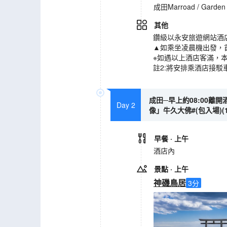
成田Marroad / Garde
其他
鑽級以永安旅遊網站酒
▲如乘坐凌晨機出發，
※如遇以上酒店客滿，
註2:將安排乘酒店接駁
成田─早上約08:00離
Day 2
像」牛久大佛#(包入場)(1小
早餐
· 上午
酒店內
景點
· 上午
神磯鳥居
3
分