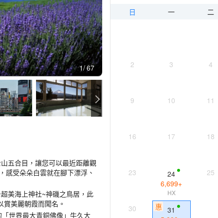
日
一
二
2
3
4
1
67
9
10
11
16
17
18
富士山五合目，讓您可以最近距離觀
下，感受朵朵白雲就在腳下漂浮、
23
25
24
6,699
+
HX
卡超美海上神社~神磯之鳥居，此
以賞美麗朝霞而聞名。
惠
30
31
的「世界最大青銅佛像」牛久大