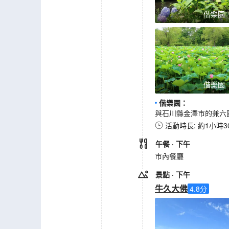
偕樂園
偕樂園
偕樂園
：
與石川縣金澤市的兼六
活動時長: 約1小時3
午餐
· 下午
市內餐廳
景點
· 下午
牛久大佛
4.8
分