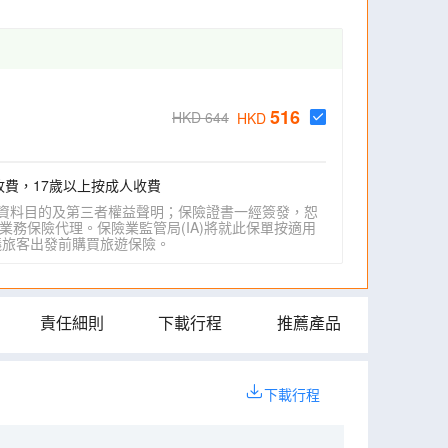
516
HKD 644
HKD
收費，17歲以上按成人收費
資料目的及第三者權益聲明；保險證書一經簽發，恕
業務保險代理。保險業監管局(IA)將就此保單按適用
IA)建議旅客出發前購買旅遊保險。
責任細則
下載行程
推薦產品
下載行程