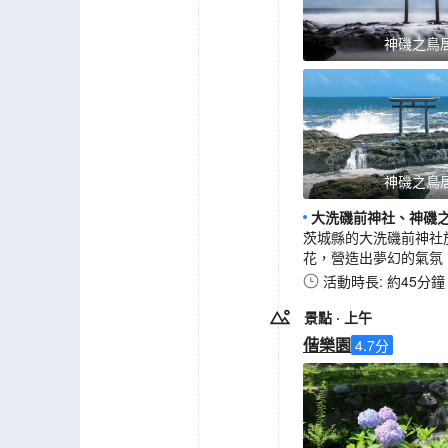
神磯之鳥
神磯之鳥
大洗磯前神社、神磯
茨城縣的大洗磯前神社
花，營造出夢幻的氣氛
活動時長: 約45分鐘
景點
· 上午
偕樂園
4.7
分