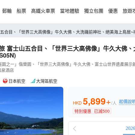
郵輪
船票
高鐵火車票
當地體驗
獨立包團
優惠
旅遊
城、河口湖 夏日5天賞景之旅 富士山五合目、「世界三大高佛像」牛久大佛、大洗磯前神社、絕美
神磯之鳥
05N)
庭園之一」偕樂園、「世界三大高佛像」牛久大佛、富士山世界遺產展示
晚溫泉酒店
日本航空
大灣區航空
5,899
+
起價說
HKD
/人
特別優惠
已減
500
202