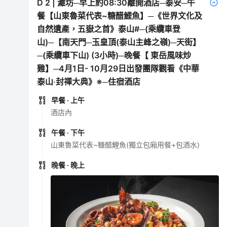
D
2
|
濰坊─早上約08:30離開酒店─泰安─午
餐【山東魯菜代表~糖醋鯉魚】─《世界文化及
自然遺產，五嶽之首》泰山#─(乘纜車登
山)─【南天門─玉皇頂(泰山主峰之嶺)─天街】
─(乘纜車下山) (3小時)─晚餐【 東岳風味炒
雞】─4月1日- 10月29日出發團隊觀看《中華
泰山‧封禪大典》※─住宿酒店
早餐
· 上午
酒店內
午餐
· 下午
山東魯菜代表~糖醋鯉魚(獨立包廂用餐+包酒水)
晚餐
· 晚上