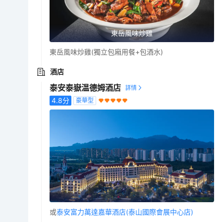
東岳風味炒雞
東岳風味炒雞(獨立包廂用餐+包酒水)
酒店
泰安泰嶽温德姆酒店
4.8
分
豪華型
或
泰安富力萬達嘉華酒店(泰山國際會展中心店)