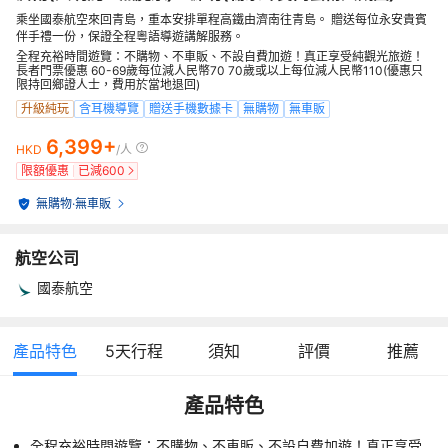
乘坐國泰航空來回青島，重本安排單程高鐵由濟南往青島。 贈送每位永安貴賓
伴手禮一份，保證全程粵語導遊講解服務。
全程充裕時間遊覽：不購物、不車販、不設自費加遊！真正享受純觀光旅遊！
長者門票優惠 60-69歲每位減人民幣70 70歲或以上每位減人民幣110(優惠只
限持回鄉證人士，費用於當地退回)
升級純玩
含耳機導覽
贈送手機數據卡
無購物
無車販
6,399+
HKD
/人
限額優惠
已減
600
無購物
·
無車販
航空公司
國泰航空
產品特色
5
天行程
須知
評價
推薦
產品特色
全程充裕時間遊覽：不購物、不車販、不設自費加遊！真正享受