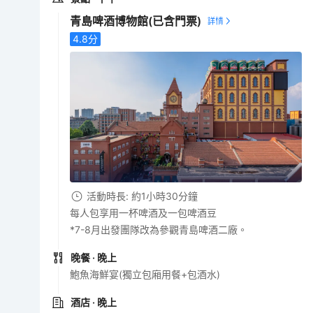
青島啤酒博物館
(已含門票)
4.8
分
活動時長: 約1小時30分鐘
每人包享用一杯啤酒及一包啤酒豆
*7-8月出發團隊改為參觀青島啤酒二廠。
晚餐
· 晚上
鮑魚海鮮宴(獨立包廂用餐+包酒水)
酒店
· 晚上