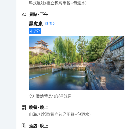
粵式風味(獨立包廂用餐+包酒水)
景點
· 下午
黑虎泉
4.7
分
活動時長: 約30分鐘
晚餐
· 晚上
山海八珍滙(獨立包廂用餐+包酒水)
酒店
· 晚上