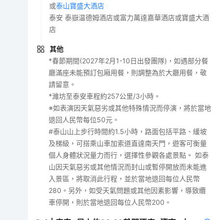
或
泰山寶盛大酒店
泰安 泰嶽温德姆酒店或富力萬達嘉華酒店或寶盛大酒
店
其他
*春節期間(2027年2月1-10日出發團隊)，如遇部分餐
廳滿座未能預訂包廂用餐，則調整為於大廳用餐，敬
請留意。
*濰坊至泰安車程約257公里/3小時。
※如表演因天氣惡劣或其他特殊情況而停演，將於當地
退回人民幣每位50元。
#泰山山上步行時間約1.5小時，路面包括平路、緩坡
及梯級，可搭乘山車加索道直達南天門，遊客可衡量
個人身體狀況量力而行，選擇性參觀各處景點。 如泰
山因天氣惡劣或其他情況而封山或暫停開放而未能進
入景區，將取消此行程，並於當地退回每位人民幣
280。另外，如受天氣問題或其他因素影響，導致纜
車停開，則於當地退回每位人民幣200。