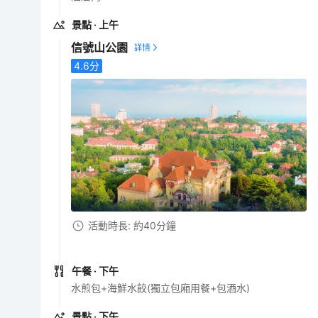
景點
· 上午
信號山公園
4.6
分
活動時長: 約40分鐘
午餐
· 下午
水煎包+海鮮水餃(獨立包廂用餐+包酒水)
景點
· 下午