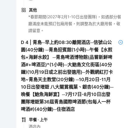
其他
*春節期間(2027年2月1-10日出發團隊)，如遇部分餐
廳滿座未能預訂包廂用餐，則調整為於大廳用餐，敬
請留意。
D
4
|
青島─早上約08:30離開酒店─信號山公
園(40分鐘) ─青島迎賓館(1小時)─午餐【水煎
包+海鮮水餃】 ─青島啤酒博物館(品嘗新鮮啤
酒#+啤酒豆)*(1小時)─大鮑島文化街區(40分
鐘)(10月19日或之前出發適用)─外觀網紅打卡
地~青島天主教堂(20分鐘) ─10月20日-11月
10日出發增遊 八大關賞楓葉、銀杏(40分鐘)─
晚餐【鮑魚海鮮宴】─7月17日-8月10日出發
團隊增遊第36屆青島國際啤酒節(包每人一杯
啤酒#)(40分鐘)─住宿酒店
早餐
· 上午
酒店內