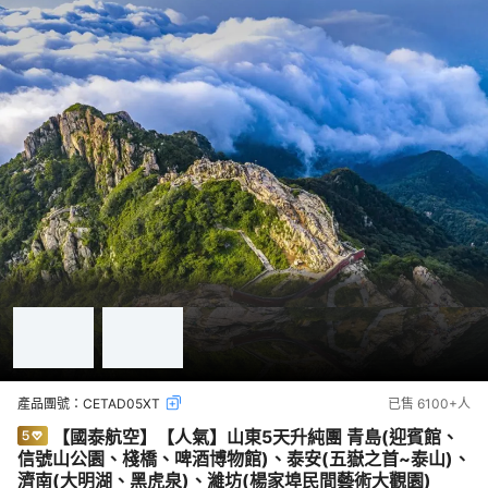
產品團號：
CETAD05XT
已售
6100+
人
【國泰航空】【人氣】山東5天升純團 青島(迎賓館、
信號山公園、棧橋、啤酒博物館)、泰安(五嶽之首~泰山)、
濟南(大明湖、黑虎泉)、濰坊(楊家埠民間藝術大觀園)