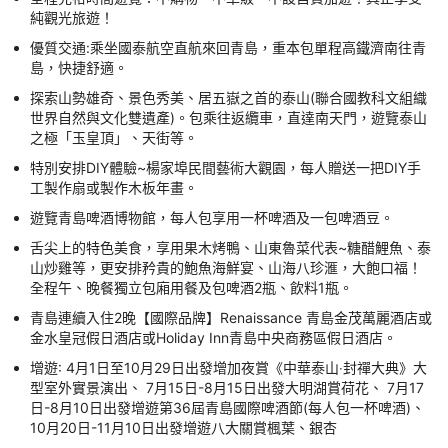
純觀光旅遊！
優質交通:乘坐國泰航空直航來回青島，重本包單程高鐵濟南往青
島，快捷舒適。
探索山勢雄奇、景色秀美、居五嶽之首的泰山(聯合國教科文組織
世界自然與文化雙遺產)。包乘往返纜車，直達南天門，遊覽泰山
之極「玉皇頂」、天街等。
特別安排DIY體驗~楊家埠民間藝術大觀園，每人贈送一把DIY手
工製作扇或製作木板年畫。
遊覽青島啤酒博物館，每人包享用一杯啤酒及一包啤酒豆。
舌尖上的特色美食，享用果木烤鴨、山東魯菜代表~糖醋鯉魚、泰
山炒雞等，更安排矜貴的鮑魚海鮮宴、山海八珍滙，大飽口福！
全程午、晚餐獨立包廂用餐及包啤酒2瓶、飲料1瓶。
青島連續入住2晚【國際品牌】Renaissance 青島金茂萬麗酒店或
金水皇冠假日酒店或Holiday Inn青島中央商務區假日酒店。
增遊: 4月1日至10月29日出發增加夜賞《中華泰山‧封禪大典》大
型室外實景演出、 7月15日-8月15日出發大明湖賞荷花、 7月17
日-8月10日出發增遊第36屆青島國際啤酒節(每人包一杯啤酒)、
10月20日-11月10日出發增遊八大關賞楓葉、銀杏