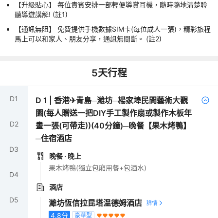
【升級貼心】 每位貴賓安排一部輕便導賞耳機，隨時隨地清楚聆
聽導遊講解! (註1)
【通訊無阻】 免費提供手機數據SIM卡(每位成人一張)，精彩旅程
馬上可以和家人、朋友分享，通訊無間斷。 (註2)
5
天行程
D
1
D
1
|
香港✈青島─濰坊─楊家埠民間藝術大觀
園(每人贈送一把DIY手工製作扇或製作木板年
D
2
畫一張(可帶走))(40分鐘)─晚餐【果木烤鴨】
─住宿酒店
D
3
晚餐
· 晚上
果木烤鴨(獨立包廂用餐+包酒水)
D
4
酒店
D
5
濰坊恆信拉昆塔温德姆酒店
4.8
分
豪華型