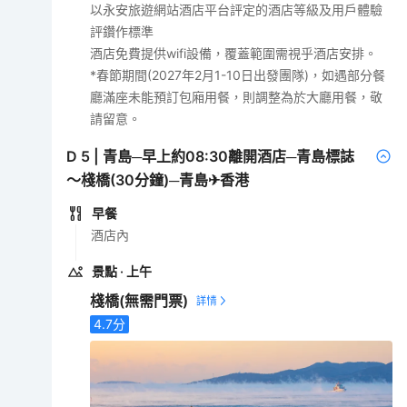
以永安旅遊網站酒店平台評定的酒店等級及用戶體驗
評鑽作標準
酒店免費提供wifi設備，覆蓋範圍需視乎酒店安排。
*春節期間(2027年2月1-10日出發團隊)，如遇部分餐
廳滿座未能預訂包廂用餐，則調整為於大廳用餐，敬
請留意。
D
5
|
青島─早上約08:30離開酒店─青島標誌
～棧橋(30分鐘)─青島✈香港
早餐
酒店內
景點
· 上午
棧橋
(無需門票)
4.7
分