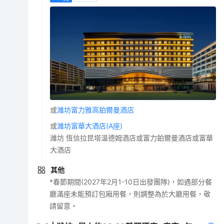
或
濰坊富力雅高鉑爾曼酒店
或
濰坊富華大酒店(A座)
濰坊 恆信拉昆塔溫德姆酒店或富力鉑爾曼酒店或富華
大酒店
其他
*春節期間(2027年2月1-10日出發團隊)，如遇部分餐
廳滿座未能預訂包廂用餐，則調整為於大廳用餐，敬
請留意。