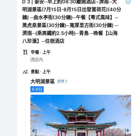
D
3
|
泰安─早上約08:30離開酒店─濟南─大
明湖景區(7月15日-8月15日出發賞荷花)(40分
鐘) ─曲水亭街(30分鐘)─午餐【粵式風味】─
黑虎泉景區(30分鐘)─寬厚里古街(30分鐘) ─
濟南─(乘高鐵約2.5小時)─青島 ─晚餐【山海
八珍滙】─住宿酒店
早餐
· 上午
酒店內
景點
· 上午
大明湖景區
4.6
分