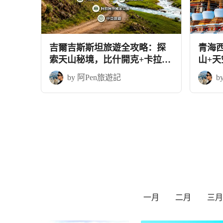
吉爾吉斯斯坦旅遊全攻略：探
青海
索天山秘境，比什開克+卡拉科
山+
爾9天中亞之旅
by 阿Pen旅遊記
b
一月
二月
三月