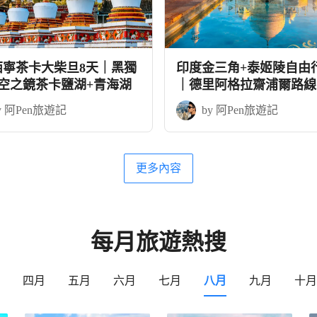
西寧茶卡大柴旦8天｜黑獨
印度金三角+泰姬陵自由
天空之鏡茶卡鹽湖+青海湖
｜德里阿格拉齋浦爾路線
教學
y 阿Pen旅遊記
by 阿Pen旅遊記
更多內容
每月旅遊熱搜
四月
五月
六月
七月
八月
九月
十月