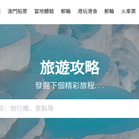
團
澳門船票
當地體驗
郵輪
港玩港食
郵輪
火車票
旅遊攻略
發掘下個精彩旅程. . .