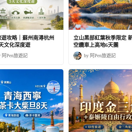
旅遊攻略｜蘇州南潯杭州
立山黑部紅葉秋季限定 
5天文化深度遊
空纜車上高地6天團
y 阿Pen旅遊記
by 阿Pen旅遊記