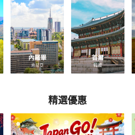
內羅畢
首爾
肯尼亞
韓國
精選優惠