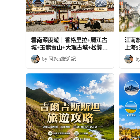
雲南深度遊｜香格里拉+麗江古
江南
城+玉龍雪山+大理古城+松贊林
上海
寺
by 阿Pen旅遊記
b