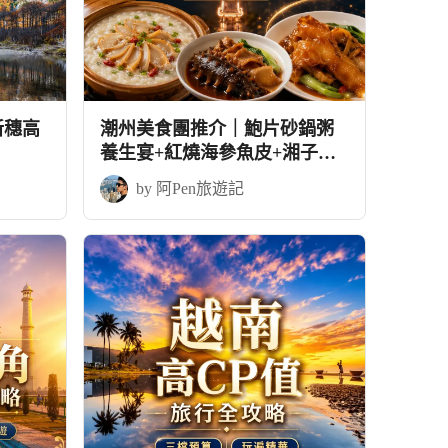
新穗高
潮州美食團推介｜鮑片砂鍋粥
養生宴+紅燒海參魚皮+湘子橋
的日與夜
by 阿Pen旅遊記