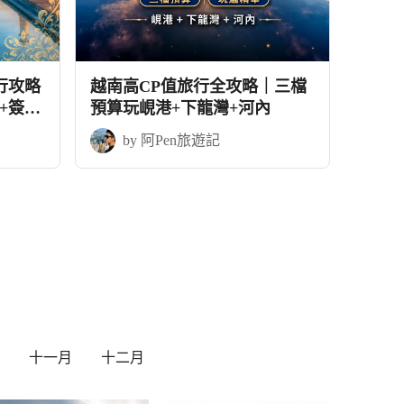
行攻略
越南高CP值旅行全攻略｜三檔
+簽證
預算玩峴港+下龍灣+河內
by 阿Pen旅遊記
十一月
十二月