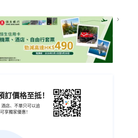
機預訂價格至抵！
票、酒店、不單只可以追
可享獨家優惠！