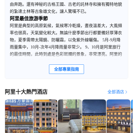
由奔跑。還有神秘的古格王國、古老的託林寺和擁有獨特地貌
的紮達土林等古象雄文化，讓人驚嘆不已。
阿里最佳旅游季節
阿里是典型的高原氣候，氣候寒冷乾燥，晝夜溫差大，大風頻
率也很高，天氣變化較大。無論什麼季節出行都要備好厚薄衣
物，夏季需帶太陽鏡、防曬霜，以免紫外線曬傷。 5月-9月降
雨量集中，10月-次年4月降雨量非常少。 9、10月是阿里旅行
的最佳時間，此時到處是色彩斑斕的景象，非常漂亮。阿里的
冬季寒冷漫長，首府獅泉河鎮終年低溫嚴寒，有時還會有極端
低溫的天氣出現，在海拔5000米以上的地方，即使盛夏溫度也
全部專業指南
在10度以下，因此冬季不建議旅行。
阿里十大熱門酒店
全部酒店