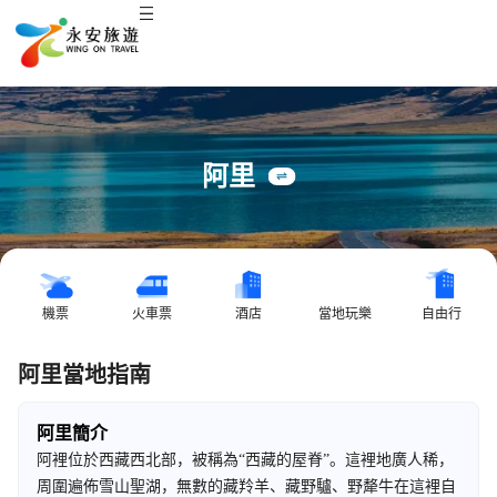
阿里
機票
火車票
酒店
當地玩樂
自由行
阿里當地指南
阿里簡介
阿裡位於西藏西北部，被稱為“西藏的屋脊”。這裡地廣人稀，
周圍遍佈雪山聖湖，無數的藏羚羊、藏野驢、野犛牛在這裡自