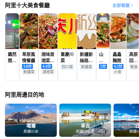
阿里十大美食餐廳
全部餐廳
藕然
草原風
湘味居
重慶川
新疆新
山
鑫鑫
高原
間
情餐廳
湘菜館
菜
絲路餐
城
麵館
回坊
3.8
分
4.4
分
5
分
4.3
分
（瀚
（土林
廳
酒
蘭州
四川菜
新疆菜
輕食
新疆菜
湖南菜
小食
喜廣
路店）
家
拉麪
場
店）
阿里周邊目的地
噶爾
革吉
距離95米
距離99公里
距離1