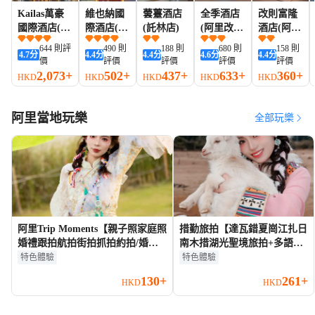
Kailas萬豪
維也納國
蕓薹酒店
全季酒店
改則富隆
國際酒店(塔
際酒店(阿
(託林店)
(阿里改則
酒店(阿里
欽岡仁波齊
里神山店)
店)
地區改則
644 則評
490 則
188 則
680 則
158 則
4.7
分
4.4
分
4.4
分
4.6
分
4.4
分
風景區店)
縣文化路
價
評價
評價
評價
評價
店)
2,073+
502+
437+
633+
360+
HKD
HKD
HKD
HKD
HKD
阿里當地玩樂
全部玩樂
阿里Trip Moments【親子照家庭照
措勤旅拍【達瓦錯夏崗江扎日
婚禮跟拍航拍街拍抓拍約拍/婚紗
南木措湖光聖境旅拍+多語言
寫真攝影攝像/翻譯】
翻譯本地攝影師】
特色體驗
特色體驗
130+
261+
HKD
HKD