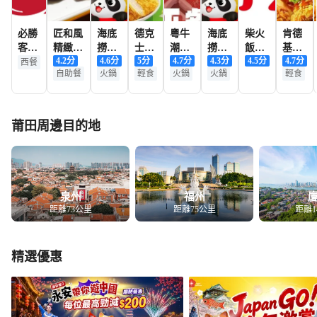
必勝
匠和風
海底
德克
粵牛
海底
柴火
肯德
客
精緻料
撈火
士
潮汕
撈火
飯
基
4.2
分
4.6
分
5
分
4.7
分
4.3
分
4.5
分
4.7
分
（金
理
鍋
(東
牛肉
鍋(萬
（莆
（東
西餐
自助餐
火鍋
輕食
火鍋
火鍋
輕食
鼎
（正
井北
火鍋
達廣
田總
園
店）
榮財
街
（軍
場店)
店）
店）
富中
店)
分區
心
店）
莆田周邊目的地
店）
泉州
福州
距離73公里
距離75公里
距離1
精選優惠