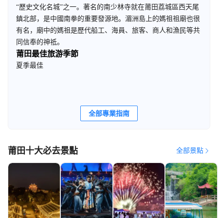
“歷史文化名城”之一。著名的南少林寺就在莆田荔城區西天尾
鎮北部，是中國南拳的重要發源地。湄洲島上的媽祖祖廟也很
有名，廟中的媽祖是歷代船工、海員、旅客、商人和漁民等共
同信奉的神祗。
莆田最佳旅游季節
夏季最佳
全部專業指南
莆田十大必去景點
全部景點