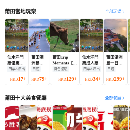
店)
莆田當地玩樂
全部玩樂
仙水洋門
莆田湄
莆田Trip
仙水洋門
莆田湄洲
票優惠票
洲島島
Moments【婚
票成人票
島一日遊
（小童／
上包車
禮跟拍宣傳片
【私家純
門票&演出
日遊
特色體驗
門票&演出
日遊
學生／長
遊【司
微電影婚紗寫
玩團+導遊
17+
79+
129+
34+
299+
HKD
HKD
HKD
HKD
HKD
者／教
機碼頭
真/商業攝影
講解+島上
師）
接+全程
攝像約拍定
景交車代
車代步
制/翻譯】
步】
莆田十大美食餐廳
+車上有
全部餐廳
冷氣】