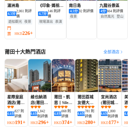
湄洲島
《印象·媽祖》
南日島
九龍谷景區
2,061 則評
演出
146 則評
4.5
分
92 則評價
4
分
664 則評價
4.5
分
4.7
分
價
價
夜景
自然風光
登山
遊船觀光
夜景
現場演出
表演
遊船觀光
門
226+
票
HKD
莆田十大熱門酒店
全部酒店
星際皇庭
維也納酒
莆田・凱
莆田荔城
宜尚酒店
酒店(莆田
店(莆田城
思丨Silent
友德大酒
(莆田城廂
酒
城廂萬達
廂區安福
Sleep靜音
店
萬達廣場
827 則
1,842
668 則
781 則
1,800
4.6
分
4.6
分
4.8
分
4.6
分
4.6
分
4.
廣場興化
電商城店)
健康睡眠
興化府歷
站
評價
則評價
評價
評價
則評價
府歷史文
酒店(城廂
史文化街
191+
296+
374+
280+
177+
HKD
HKD
HKD
HKD
HKD
H
化街店)
萬達廣場
店)