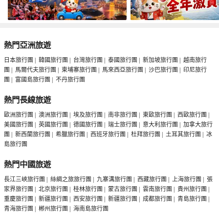
熱門亞洲旅遊
日本旅行團
|
韓國旅行團
|
台灣旅行團
|
泰國旅行團
|
新加坡旅行團
|
越南旅行
團
|
馬爾代夫旅行團
|
柬埔寨旅行團
|
馬來西亞旅行團
|
沙巴旅行團
|
印尼旅行
團
|
富國島旅行團
|
不丹旅行團
熱門長線旅遊
歐洲旅行團
|
澳洲旅行團
|
埃及旅行團
|
南非旅行團
|
東歐旅行團
|
西歐旅行團
|
美國旅行團
|
英國旅行團
|
德國旅行團
|
瑞士旅行團
|
意大利旅行團
|
加拿大旅行
團
|
新西蘭旅行團
|
希臘旅行團
|
西班牙旅行團
|
杜拜旅行團
|
土耳其旅行團
|
冰
島旅行團
熱門中國旅遊
長江三峽旅行團
|
絲綢之旅旅行團
|
九寨溝旅行團
|
西藏旅行團
|
上海旅行團
|
張
家界旅行團
|
北京旅行團
|
桂林旅行團
|
蒙古旅行團
|
雲南旅行團
|
貴州旅行團
|
重慶旅行團
|
新疆旅行團
|
西安旅行團
|
新疆旅行團
|
成都旅行團
|
青島旅行團
|
青海旅行團
|
郴州旅行團
|
海南島旅行團