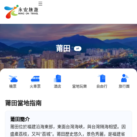
莆田
機票
火車票
酒店
當地玩樂
自由行
旅行團
莆田當地指南
莆田簡介
莆田位於福建沿海東部，東面台灣海峽，與台灣隔海相望。因
盛產荔枝，又叫“荔城”。莆田歷史悠久，景色秀麗，是福建省