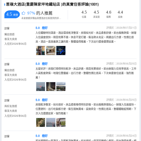
葱嶺大酒店(重慶陳家坪地鐵站店 )的真實住客評論(1001)
4.5
4.5
4.6
4.4
97%
的人推薦
4.5
/5分
位置
清潔度
服務
設施
永安旅遊評價由真實酒店住客提供的評價。
5.0
極好
評價於：2026年07月21日
訪客
入住體驗特別滿意，酒店環境乾淨整潔，房間採光好，床品柔軟舒適。前台服務熱情，辦理
獨自旅遊
入住速度很快。隔音效果不錯，休息不受打擾，衞浴熱水充足。周邊出行方便，性價比很
尊享大床房
高，酒店一直放着薛之謙的歌，整體值得推薦，下次出行還會選擇這裏。
入住於2026年06月
5.0
極好
評價於：2026年06月25日
訪客
五星好評！房間打掃得特別乾淨，床品舒適，隔音效果很好。前台辦理入住效率很高，工作
獨自旅遊
人員態度熱情。地理位置優越，出行方便。整體性價比很高，下次來還會住這裏，強烈推
尊享大床房
薦！
入住於2026年06月
5.0
極好
評價於：2026年06月25日
訪客
房間乾淨整潔，採光很好，床品柔軟睡得特別舒服。前台服務熱情貼心，辦理入住速度快。
與好友旅遊
位置便利，出行吃飯都方便，衞生間無異味，設施齊全。性價比很高，整體體驗超預期，下
尊享大床房
次入住還選這家，強烈推薦！
入住於2026年06月
5.0
極好
評價於：2026年06月24日
訪客
超出預期的一家酒店，全屋乾淨無異味，採光很好。保潔阿姨細心周到，前台熱情有禮，細