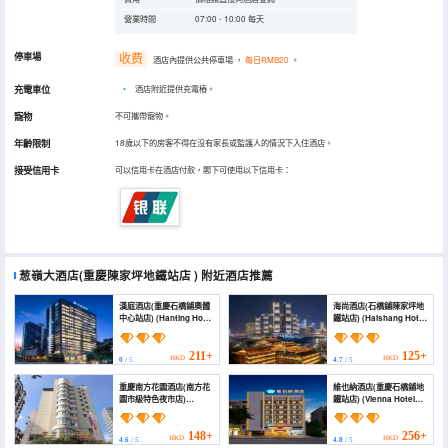
營業時間
07:00 - 10:00 每天
停車場
收费
酒店內提供公共停車場
，
每日RMB20
。
充電車位
•
酒店附近提供充電樁。
寵物
不可攜帶寵物。
年齡限制
18歲以下的房客不得在沒有家長或監護人的情況下入住酒店。
接受信用卡
可以信用卡在酒店付款，閣下可使用以下信用卡：
葱嶺大酒店(重慶陳家坪地鐵站店 )
附近酒店推薦
漢庭酒店(重慶石橋鋪奧體
海尚酒店(石橋鋪陳家坪地
中心站店) (Hanting Hotel
鐵站店) (Haishang Hotel
(Chongqing Shiqiaopu
(Chongqing Shiqiaopu
Olympic Sports Center
Subway Station
))
Branch))
211+
125+
HKD
HKD
0
/ 5
4.7
/ 5
重慶南方花園酒店(南方花
維也納酒店(重慶石橋鋪地
園市級特色夜市店)
鐵站店) (Vienna Hotel
(South Garden Hotel)
(Chongqing Shiqiaopu
Metro Station))
148+
256+
HKD
HKD
4.6
/ 5
4.8
/ 5