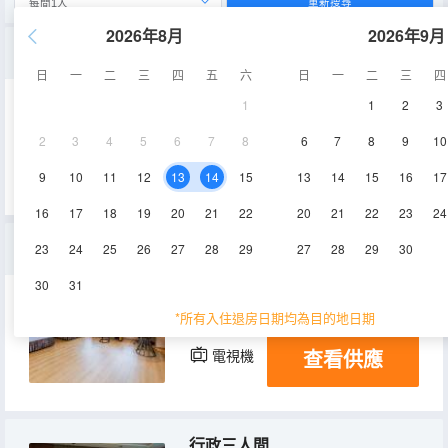
重新搜尋
2026年8月
2026年9月
行政大床房
日
一
二
三
四
五
六
日
一
二
三
四
1
1
2
3
40㎡
23-26層
空調
2
3
4
5
6
7
8
6
7
8
9
10
查看供應
電視機
9
10
11
12
13
14
15
13
14
15
16
17
16
17
18
19
20
21
22
20
21
22
23
24
行政雙床房
23
24
25
26
27
28
29
27
28
29
30
30
31
45㎡
23-26層
空調
*所有入住退房日期均為目的地日期
查看供應
電視機
行政三人間