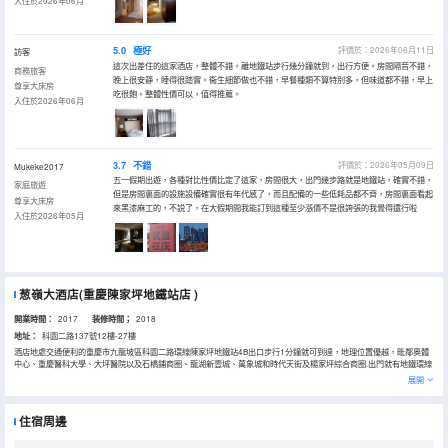
入住於2026年06月
5.0
極好
評價於：2026年06月11日
訪客
這次出差住的這家酒店，整體不錯。離地鐵站步行幾分鐘就到，出行方便。房間隔音不錯，
商務旅客
晚上很安靜，睡得很踏實。衞生細節做也不錯，早餐種類不算特別多，但味道都不錯，早上
尊享大床房
吃很飽。整體性價可以，值得推薦。
入住於2026年06月
3.7
不錯
評價於：2026年05月09日
Mukeke2017
五一假期出遊，各種對比性價比定了這家，房間很大，出門幾步路就是地鐵站，確實不錯，
家庭旅遊
但是房間裏面的設施設備確實很有年代感了，而且配備的一些低耗品都不齊，房間裏面看起
尊享大床房
來黑漆麻工的，不説了，在大假期間我能訂到這種至少漲價不是很誇張的我覺得還行啦
入住於2026年05月
葱嶺大酒店(重慶陳家坪地鐵站店 )
開業時間：
2017
装修時間；
2018
地址：
科園二路137號12樓-27樓
酒店地處交通便利的重慶市九龍坡區科園二路環線陳家坪地鐵站4B出口步行1分鐘就可到達，地理位置優越，毗鄰奧體
中心、重慶醫科大學、大坪醫院以及石橋鋪商圈、龍湖新壹城、萬象城和時代天街及楊家坪綜合商圈.出門就有地鐵環線
及主城各路公交車，也可通過換乘地鐵直達解放碑、洪崖洞、朝天門、磁器口古鎮等，出行便利。從酒店步行約5分鐘
展開
就可以到達重慶市級特色夜市--人氣火爆的南方花園美食街（重慶本地人也十分青睞的美食街），這裏彙集了重慶本土
地道的火鍋、串串香、大排檔、江湖菜。
酒店客房裝修典雅，頗具法蘭西浪漫氣質的設計和裝飾風情，配備了中央空調、多媒體寬帶網絡、衞星閉路電視、豪華
住宿周邊
洗浴設施以及自助洗衣房、製冰機等，令入住倍感舒適和愉悅。