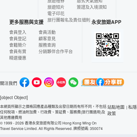
旅遊禮券
惡劣天氣通知
旅遊短片
簽證及入境須知
電子印花
旅行團報名及責任細則
更多服務與支援
永安旅遊APP
會員登入
會員活動
會員登記
顧客意見
會籍簡介
服務查詢
會員有賞
分銷夥伴合作平台
精選優惠
關注我們
[object Object]
本網頁所顯示之價格因應產品種類及出發日期而有所不同，不包括
站點地圖
私隱
|
任何稅項、燃油附加費、行政費、簽証費、服務費(旅行團適用)及
政策
其他應繳費用
© 1999 - 2026 香港永安旅遊有限公司 Hong Kong Wing On
Travel Service Limited. All Rights Reserved. 牌照號碼: 350074