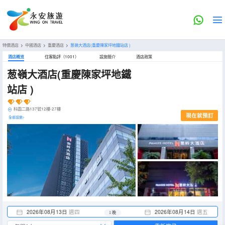
特價酒店
>
中國酒店
>
重慶酒店
>
葱嶺大酒店(重慶陳家坪地鐵站店 )
酒店概览
住客點評（1001）
設施簡介
酒店政策
葱嶺大酒店(重慶陳家坪地鐵
站店 )
科園二路137號12樓-27樓
現在就預訂
全部設施>
2026年08月13日
週四
2026年08月14日
週五
1 晚