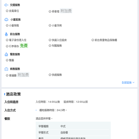
交通服務
附加费
充電車位
停車場
小童設施
小童拖鞋
小童牙刷
前台服務
電子身份證入住
快速入住退房
前台貴重物品保險櫃
免費
叫醒服務
行李寄存
餐飲服務
餐廳
商務服務
附加费
快遞服務
會議廳
全部設施
酒店政策
入住和退房
入住時間：14:00以後 退房時間：12:00以前
入住方式
櫃枱服務時間：24小時。
餐飲
酒店提供早餐。
早餐種類
中式
早餐形式
自助餐
費用
價格請直接向酒店查詢