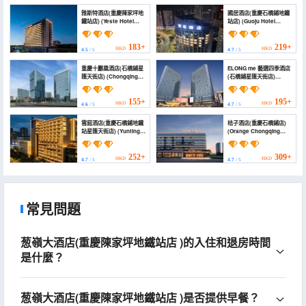
雅斯特酒店(重慶陳家坪地
國居酒店(重慶石橋鋪地鐵
鐵站店) (Yeste Hotel
站店) (Guoju Hotel
(Chongqing
(Chongqing Shiqiaopu
Chenjiaping Metro
Subway Station))
Station))
183+
219+
HKD
HKD
4.5
/ 5
4.7
/ 5
重慶十酈凰酒店(石橋鋪星
ELONG me 藝選四季酒店
匯天街店) (Chongqing
(石橋鋪星匯天街店)
Shilihuang Hotel
(ELONG HOTEL)
(Shiqiaopu
Xingguanghui Store) ))
155+
195+
HKD
HKD
4.6
/ 5
4.7
/ 5
雲庭酒店(重慶石橋鋪地鐵
桔子酒店(重慶石橋鋪店)
站星匯天街店) (Yunting
(Orange Chongqing
Hotel (Shiqiaopu
Shiqiaopu Hotel)
Subway Station))
252+
309+
HKD
HKD
4.7
/ 5
4.7
/ 5
常見問題
葱嶺大酒店(重慶陳家坪地鐵站店 )的入住和退房時間
是什麼？
葱嶺大酒店(重慶陳家坪地鐵站店 )是否提供早餐？