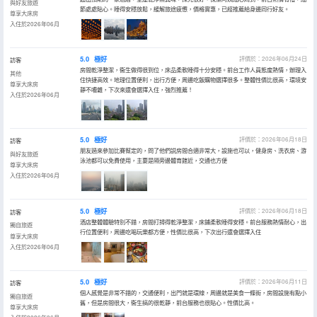
與好友旅遊
節處處貼心。睡得安穩放鬆，緩解旅途疲憊，價格實惠，已經推薦給身邊同行好友。
尊享大床房
入住於2026年06月
5.0
極好
評價於：2026年06月24日
訪客
房間乾淨整潔，衞生做得很到位，床品柔軟睡得十分安穩。前台工作人員態度熱情，辦理入
其他
住快捷高效。地理位置便利，出行方便，周邊吃飯購物選擇很多。整體性價比很高，環境安
尊享大床房
靜不嘈雜，下次來還會選擇入住，強烈推薦！
入住於2026年06月
5.0
極好
評價於：2026年06月18日
訪客
朋友過來參加比賽幫定的，問了他們説房間合適非常大，設施也可以，健身房、洗衣房、游
與好友旅遊
泳池都可以免費使用，主要是隔旁邊體育館近，交通也方便
尊享大床房
入住於2026年06月
5.0
極好
評價於：2026年06月18日
訪客
酒店整體體驗特別不錯，房間打掃得乾淨整潔，床鋪柔軟睡得安穩。前台服務熱情耐心，出
獨自旅遊
行位置便利，周邊吃喝玩樂都方便，性價比很高，下次出行還會選擇入住
尊享大床房
入住於2026年06月
5.0
極好
評價於：2026年06月11日
訪客
個人感覺是非常不錯的，交通便利，出門就是環線，周邊就是美食一條街，房間設施有點小
獨自旅遊
舊，但是房間很大，衞生搞的很乾靜，前台服務也很貼心。性價比高。
尊享大床房