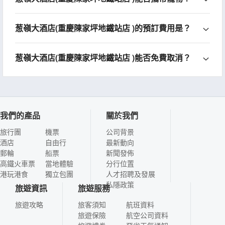
葱嶺大酒店(重慶陳家坪地鐵站店 )的預訂費用是？
葱嶺大酒店(重慶陳家坪地鐵站店 )能否免費取消？
我們的產品
關於我們
旅行團
機票
公司背景
酒店
自由行
最新動向
郵輪
船票
新聞發佈
高鐵火車票
當地體驗
分行位置
港玩港食
獨立包團
人才招聘及發展
私隱政策
旅遊資訊
旅遊服務
旅遊攻略
旅客須知
航班資料
旅遊保險
航空公司資料