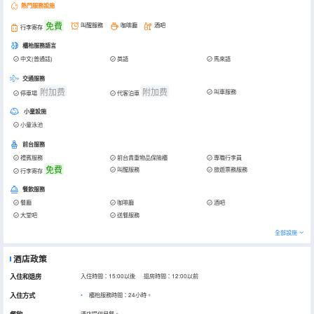
熱門服務設施
免費
叫醒服務
咖啡廳
酒吧
行李寄存
櫃枱服務語言
中文(普通話)
英語
馬來語
交通服務
附加费
附加费
叫車服務
停車場
代客泊車
小童設施
小童泳池
前台服務
禮賓服務
前台貴重物品保險櫃
專職行李員
免費
叫醒服務
旅遊票務服務
行李寄存
餐飲服務
餐廳
咖啡廳
酒吧
大堂吧
送餐服務
全部設施
酒店政策
入住和退房
入住時間：15:00以後 退房時間：12:00以前
入住方式
櫃枱服務時間：24小時。
酒店提供早餐。