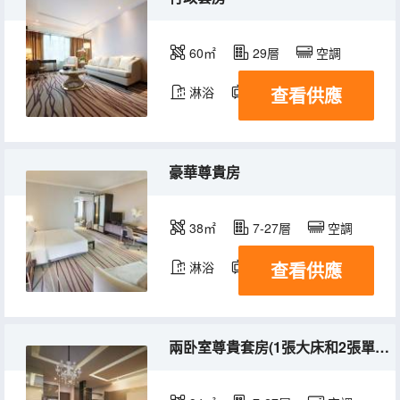
60㎡
29層
空調
查看供應
淋浴
電視機
冰箱
豪華尊貴房
38㎡
7-27層
空調
查看供應
淋浴
電視機
冰箱
兩卧室尊貴套房(1張大床和2張單人床) @ 帝盛公寓