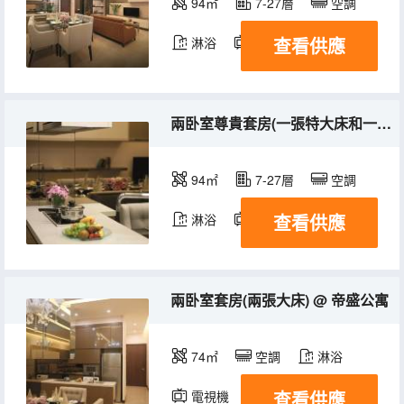
94㎡
7-27層
空調
查看供應
淋浴
電視機
冰箱
兩卧室尊貴套房(一張特大床和一張大床) @ 帝盛公寓
94㎡
7-27層
空調
查看供應
淋浴
電視機
冰箱
兩卧室套房(兩張大床) @ 帝盛公寓
74㎡
空調
淋浴
查看供應
電視機
冰箱