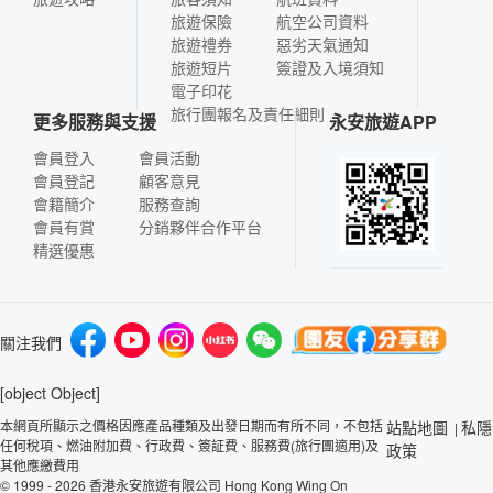
旅遊保險
航空公司資料
旅遊禮券
惡劣天氣通知
旅遊短片
簽證及入境須知
電子印花
旅行團報名及責任細則
更多服務與支援
永安旅遊APP
會員登入
會員活動
會員登記
顧客意見
會籍簡介
服務查詢
會員有賞
分銷夥伴合作平台
精選優惠
關注我們
[object Object]
本網頁所顯示之價格因應產品種類及出發日期而有所不同，不包括
站點地圖
私隱
|
任何稅項、燃油附加費、行政費、簽証費、服務費(旅行團適用)及
政策
其他應繳費用
© 1999 - 2026 香港永安旅遊有限公司 Hong Kong Wing On