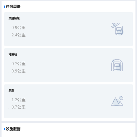
的基礎設施一應俱全，包括室外游泳池、健身中心、旅遊諮詢台、禮品店和3處餐飲場所；其中，酒廊和咖啡廳還設有
現場音樂表演，給您帶來多重感官的享受。
住宿周邊
憑着得天獨厚的位置、盡善盡美的設施以及無微不至的專業化服務，吉隆坡帝盛酒店為每一位下榻於此的賓客締造非一
般的高品質住宿體驗。您的旅途也將因此而多一份温暖、多一份感動。
交通樞紐
0.9公里
2.4公里
地鐵站
0.7公里
0.9公里
景點
1.2公里
0.7公里
設施服務