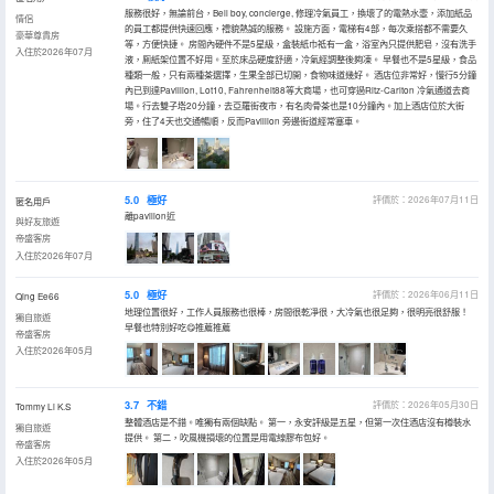
服務很好，無論前台，Bell boy, concierge, 修理冷氣員工，換壞了的電熱水壼，添加紙品
情侶
的員工都提供快速回應，禮貌熱誠的服務。 設施方面，電梯有4部，每次乘搭都不需要久
豪華尊貴房
等，方便快捷。 房間內硬件不是5星級，盒裝紙巾祗有一盒，浴室內只提供肥皂，沒有洗手
入住於2026年07月
液，厠紙架位置不好用。至於床品硬度舒適，冷氣經調整後夠凍。 早餐也不是5星級，食品
種類一般，只有兩種茶選擇，生果全部已切開，食物味道幾好。 酒店位非常好，慢行5分鐘
內已到達Pavillion, Lot10, Fahrenheit88等大商場，也可穿過Ritz-Carlton 冷氣通道去商
場。行去雙子塔20分鐘，去亞羅街夜市，有名肉骨茶也是10分鐘內。加上酒店位於大街
旁，住了4天也交通暢順，反而Pavillion 旁邊街道經常塞車。
5.0
極好
評價於：2026年07月11日
匿名用戶
離pavilion近
與好友旅遊
帝盛客房
入住於2026年07月
5.0
極好
評價於：2026年06月11日
Qing Ee66
地理位置很好，工作人員服務也很棒，房間很乾凈很，大冷氣也很足夠，很明亮很舒服！
獨自旅遊
早餐也特別好吃😋推薦推薦
帝盛客房
入住於2026年05月
3.7
不錯
評價於：2026年05月30日
Tommy Li K.S
整體酒店是不錯。唯獨有兩個缺點。 第一，永安評級是五星，但第一次住酒店沒有樽裝水
獨自旅遊
提供。 第二，吹風機損壞的位置是用電線膠布包好。
帝盛客房
入住於2026年05月