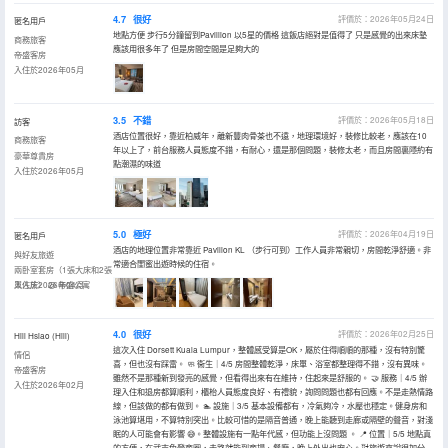
4.7
很好
評價於：2026年05月24日
匿名用戶
地點方便 步行5分鐘留到Pavillion 以5星的價格 這飯店絕對是值得了 只是感覺的出來床墊
商務旅客
應該用很多年了 但是房間空間是足夠大的
帝盛客房
入住於2026年05月
3.5
不錯
評價於：2026年05月18日
訪客
酒店位置很好，靠近柏威年，離新豐肉骨茶也不遠，地理環境好，裝修比較老，應該在10
商務旅客
年以上了，前台服務人員態度不錯，有耐心，還是那個問題，裝修太老，而且房間裏隱約有
豪華尊貴房
點潮濕的味道
入住於2026年05月
5.0
極好
評價於：2026年04月19日
匿名用戶
酒店的地理位置非常靠近 Pavilion KL （步行可到）工作人員非常親切，房間乾淨舒適。非
與好友旅遊
常適合閨蜜出遊時候的住宿。
兩卧室套房（1張大床和2張
單人床） @ 帝盛公寓
入住於2026年04月
4.0
很好
評價於：2026年02月25日
Hill Hsiao (Hill)
這次入住 Dorsett Kuala Lumpur，整體感受算是OK，屬於住得順順的那種，沒有特別驚
情侶
喜，但也沒有踩雷。 🧼 衞生｜4/5 房間整體乾淨，床單、浴室都整理得不錯，沒有異味。
帝盛客房
雖然不是那種新到發亮的感覺，但看得出來有在維持，住起來是舒服的。 🤝 服務｜4/5 辦
入住於2026年02月
理入住和退房都算順利，櫃枱人員態度良好、有禮貌，詢問問題也都有回應。不是走熱情路
線，但該做的都有做到。 🏊 設施｜3/5 基本設備都有，冷氣夠冷，水壓也穩定。健身房和
泳池算堪用，不算特別突出。比較可惜的是隔音普通，晚上能聽到走廊或隔壁的聲音，對淺
眠的人可能會有影響 😅。整體設施有一點年代感，但功能上沒問題 。 📍 位置｜5/5 地點真
的方便，在武吉免登商圈，走路就能到商場、餐廳，晚上外出也安心。對旅遊來說很加分