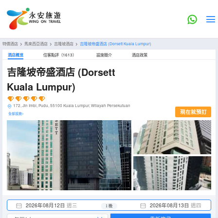
特價酒店
>
馬來西亞酒店
>
吉隆坡酒店
>
吉隆坡帝盛酒店
(Dorsett Kuala Lumpur)
酒店概览
住客點評（1613）
設施簡介
酒店政策
吉隆坡帝盛酒店
(Dorsett
Kuala Lumpur)
172, Jln Imbi, Pudu, 55100 Kuala Lumpur, Wilayah Persekutuan
現在就預訂
全部設施>
2026年08月12日
週三
2026年08月13日
週四
1 晚