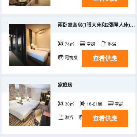
兩卧室套房(1張大床和2張單人床) @ 帝盛公寓
74㎡
空調
淋浴
查看供應
電視機
冰箱
家庭房
30㎡
18-21層
空調
查看供應
淋浴
電視機
冰箱