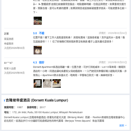
👍。 📝 整體感想 這間比較偏實用型飯店，地點優勢明顯，住宿品質穩定。如果重視交通方
便、預算合理，是可以考慮的選擇；如果對隔音或設施新穎度要求很高，可能就要多比較一
下。
3.0
不錯
評價於：2026年02月24日
訪客
位置不錯！樓下工作人員態度很和善！ 房間有異味！設施很老舊！洗手盆的水一直堵！衞
家庭旅遊
生超級差呀！！！ 住了好幾晚打掃房間床單沒有換過 櫃子上面灰塵也是很多！
帝盛客房
入住於2026年02月
4.3
很好
評價於：2025年09月03日
S1***47
Dorsett Apartment係酒店隔離一棟，位置方便，可步行到柏威年，Lot 10等商場。機場到
和家人出遊
酒店約一小時。同酒店講咗係慶祝父母結婚週年，一入門就見到準備好嘅小甜點同天鵝，非
入住於2025年09月
常用心。Apartment熱水係儲水式，唔夠用。早餐每日款式一樣，麻麻地好食。
吉隆坡帝盛酒店
(Dorsett Kuala Lumpur)
開業時間：
1997
装修時間；
2017
地址：
172, Jln Imbi, Pudu, 55100 Kuala Lumpur, Wilayah Persekutuan
Dorsett Kuala Lumpur(吉隆坡帝盛酒店) 依著名的星光大道（Bintang Walk）而建， Pavilion商城和吉隆坡會議中心
近在咫尺。從酒店步行10分鐘即可抵達標誌性的時代廣場（Berjaya Times Square）和金河廣場
（Sungei Wang Plaza）。酒店擁有優越的地理位置和便利的交通條件，讓您的出行更顯輕鬆。
展開
酒店客房格局寬敞，設計舒適典雅，配有32英寸平面電視等齊全的配套設施，能滿足您住宿期間的一切需求。酒店內部