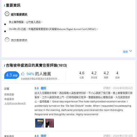
重要資訊
城市重要資訊
禁止攜帶榴蓮、山竹進入酒店。
2024年1月1日起，外籍遊客需要提前3天填報Malaysia Digital Arrival Card (MDAC)。
酒店重要資訊
酒店停車場收費標準：公共停車場10MYR/每次進入，私人停車場30 MYR/每次進入。
展開
Dorsett Residences Bukit Bintang的設施（泳池，健身房等）僅對在Dorsett Residences Bukit Bintang 預訂的客人開放。
吉隆坡帝盛酒店的真實住客評論(1613)
4.6
4.2
4.2
4
94%
的人推薦
4.3
/5分
位置
清潔度
服務
設施
永安旅遊評價由真實酒店住客提供的評價。
5.0
極好
評價於：2026年08月04日
訪客
這次入住體驗非常棒！酒店服務人員態度特別好，不小心誤按了免打擾，晚上聯繫需要打掃
商務旅客
客房，工作人員很快就上門，打掃得細緻又乾淨。整體服務貼心響應迅速，入住感受很舒
帝盛客房
心，值得推薦！ Great stay experience! The hotel staff provided excellent service. I
入住於2026年08月
accidentally turned on the “Do‑Not‑Disturb” mode. When I requested housekeeping
service in the evening, staff came promptly and cleaned the room thoroughly.
Responsive and thoughtful service. Highly recommend!
4.0
很好
評價於：2026年07月12日
匿名用戶