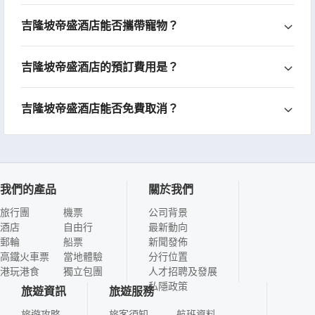
吉隆坡帝盛酒店能否攜帶寵物？
吉隆坡帝盛酒店的預訂費用是？
吉隆坡帝盛酒店能否免費取消？
我們的產品
關於我們
旅行團
機票
公司背景
酒店
自由行
最新動向
郵輪
船票
新聞發佈
高鐵火車票
當地體驗
分行位置
港玩港食
獨立包團
人才招聘及發展
私隱政策
旅遊資訊
旅遊服務
旅遊攻略
旅客須知
航班資料