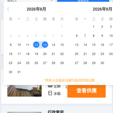
重新搜尋
2026年8月
2026年9月
帝盛客房
日
一
二
三
四
五
六
日
一
二
三
四
1
1
2
3
30㎡
7-27層
空調
2
3
4
5
6
7
8
6
7
8
9
10
查看供應
淋浴
電視機
冰箱
9
10
11
12
13
14
15
13
14
15
16
17
16
17
18
19
20
21
22
20
21
22
23
24
帝盛套房
23
24
25
26
27
28
29
27
28
29
30
30
31
45㎡
7-12,14-27,29層
*所有入住退房日期均為目的地日期
空調
淋浴
電視機
查看供應
冰箱
行政套房