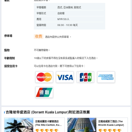
餐飲
早餐種類
西式, 亞洲風味, 歐陸式
早餐形式
自助餐
費用
MYR 53/人
營業時間
06:30 - 10:30 每天
停車場
收费
酒店內提供公共停車場
。
寵物
不可攜帶寵物。
年齡限制
18歲以下的房客不得在沒有家長或監護人的情況下入住酒店。
接受信用卡
可以信用卡在酒店付款，閣下可使用以下信用卡：
吉隆坡帝盛酒店
(Dorsett Kuala Lumpur)
附近酒店推薦
吉隆坡麗思卡爾頓酒店
吉隆坡威斯汀酒店 (The
(The Ritz-Carlton, Kuala
Westin Kuala Lumpur)
Lumpur)