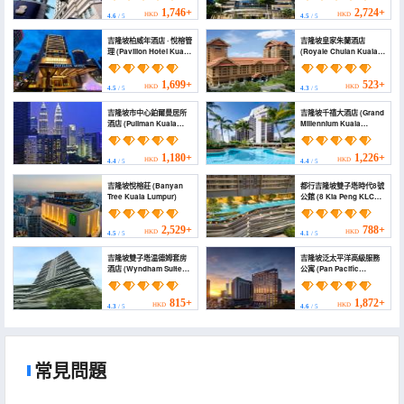
1,746+
2,724+
HKD
HKD
4.6
/ 5
4.5
/ 5
吉隆坡柏威年酒店 · 悅榕管
吉隆坡皇家朱蘭酒店
理 (Pavilion Hotel Kuala
(Royale Chulan Kuala
Lumpur Managed by
Lumpur)
Banyan Tree)
1,699+
523+
HKD
HKD
4.5
/ 5
4.3
/ 5
吉隆坡市中心鉑爾曼居所
吉隆坡千禧大酒店 (Grand
酒店 (Pullman Kuala
Millennium Kuala
Lumpur City Centre
Lumpur)
Hotel & Residences)
1,180+
1,226+
HKD
HKD
4.4
/ 5
4.4
/ 5
吉隆坡悅榕莊 (Banyan
都行吉隆坡雙子塔時代8號
Tree Kuala Lumpur)
公館 (8 Kia Peng KLCC
by WSD)
2,529+
788+
HKD
HKD
4.5
/ 5
4.1
/ 5
吉隆坡雙子塔温德姆套房
吉隆坡泛太平洋高級服務
酒店 (Wyndham Suites
公寓 (Pan Pacific
KLCC)
Serviced Suites Kuala
Lumpur)
815+
1,872+
HKD
HKD
4.3
/ 5
4.6
/ 5
常見問題