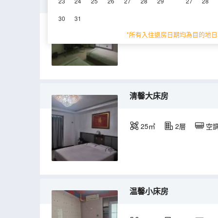
舒適雙床房
23
24
25
26
27
28
29
27
28
30
31
15㎡
2-5層
*所有入住退房日期均為目的地日
清馨大床房
25㎡
2層
空
温馨小床房