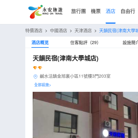
旅行團
機票
酒店
自由行
特價酒店
>
中國酒店
>
天津酒店
>
天韻民宿(津南大學城
酒店概览
住客點評（29）
設施簡
天韻民宿(津南大學城店)
鹹水沽鎮金旭裏小區11號樓3門203室
全部設施>