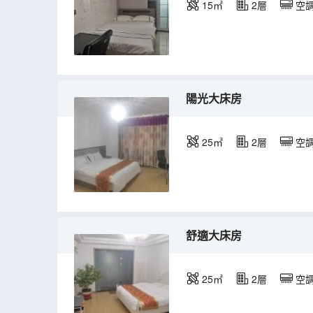
15㎡
2層
空
陽光大床房
25㎡
2層
空
舒適大床房
25㎡
2層
空