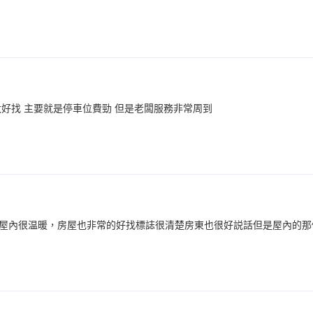
太好找 主要就是停車位費勁 但是老闆服務非常周到
屋內很温暖，房屋也非常的好找標誌很清楚房東也很好説話但是屋內的那