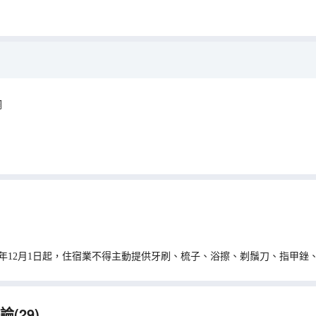
調
0年12月1日起，住宿業不得主動提供牙刷、梳子、浴擦、剃鬚刀、指甲銼
(29)