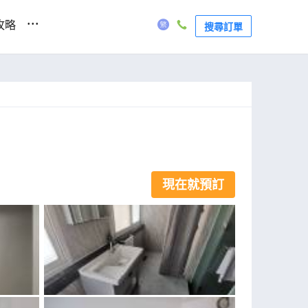
...
攻略
搜尋訂單
現在就預訂