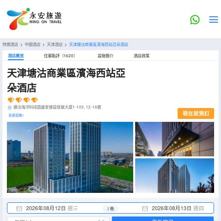
特價酒店
>
中國酒店
>
天津酒店
>
天津塘沽商業區濱海西站亞朵酒店
酒店概览
住客點評（1620）
設施簡介
酒店政策
天津塘沽商業區濱海西站亞
朵酒店
塘沽海洋科技園盛安建設發展大廈1-105, 12-18層
現在就預訂
全部設施>
2026年08月12日
週三
2026年08月13日
週四
1 晚