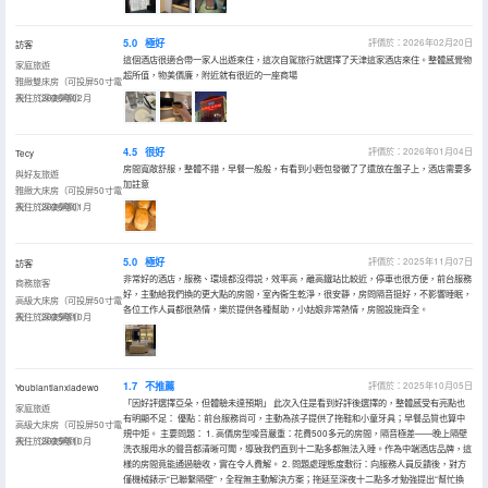
5.0
極好
評價於：2026年02月20日
訪客
這個酒店很適合帶一家人出遊來住，這次自駕旅行就選擇了天津這家酒店來住。整體感覺物
家庭旅遊
超所值，物美價廉，附近就有很近的一座商場
雅緻雙床房（可投屏50寸電
視）（深夜粥到）
入住於2026年02月
4.5
很好
評價於：2026年01月04日
Tecy
房間寬敞舒服，整體不錯，早餐一般般，有看到小麪包發黴了了還放在盤子上，酒店需要多
與好友旅遊
加註意
雅緻大床房（可投屏50寸電
視）（深夜粥到）
入住於2026年01月
5.0
極好
評價於：2025年11月07日
訪客
非常好的酒店，服務、環境都沒得説，效率高，離高鐵站比較近，停車也很方便，前台服務
商務旅客
好，主動給我們換的更大點的房間，室內衞生乾淨，很安靜，房問隔音挺好，不影響睡眠，
高級大床房（可投屏50寸電
各位工作人員都很熱情，樂於提供各種幫助，小姑娘非常熱情，房間設施齊全。
視）（深夜粥到）
入住於2025年10月
1.7
不推薦
評價於：2025年10月05日
Youbiantianxiadewo
「因好評選擇亞朵，但體驗未達預期」 此次入住是看到好評後選擇的，整體感受有亮點也
家庭旅遊
有明顯不足： 優點：前台服務尚可，主動為孩子提供了拖鞋和小童牙具；早餐品質也算中
高級大床房（可投屏50寸電
規中矩。 主要問題： 1. 高價房型噪音嚴重：花費500多元的房間，隔音極差——晚上隔壁
視）（深夜粥到）
入住於2025年10月
洗衣服用水的聲音都清晰可聞，導致我們直到十二點多都無法入睡。作為中端酒店品牌，這
樣的房間竟能通過驗收，實在令人費解。 2. 問題處理態度敷衍：向服務人員反饋後，對方
僅機械錶示“已聯繫隔壁”，全程無主動解決方案；拖延至深夜十二點多才勉強提出“幫忙換