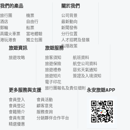
我們的產品
關於我們
旅行團
機票
公司背景
酒店
自由行
最新動向
郵輪
船票
新聞發佈
高鐵火車票
當地體驗
分行位置
港玩港食
獨立包團
人才招聘及發展
私隱政策
旅遊資訊
旅遊服務
旅遊攻略
旅客須知
航班資料
旅遊保險
航空公司資料
旅遊禮券
惡劣天氣通知
旅遊短片
簽證及入境須知
電子印花
旅行團報名及責任細則
更多服務與支援
永安旅遊APP
會員登入
會員活動
會員登記
顧客意見
會籍簡介
服務查詢
會員有賞
分銷夥伴合作平台
精選優惠