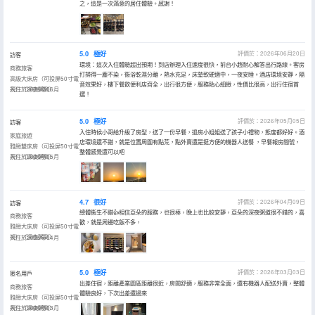
之，這是一次滿意的居住體驗。感謝！
5.0
極好
評價於：2026年06月20日
訪客
環境：這次入住體驗超出預期！到店辦理入住速度很快，前台小趙耐心解答出行路線。客房
商務旅客
打掃得一塵不染，衞浴乾濕分離，熱水充足，床墊軟硬適中，一夜安睡。酒店環境安靜，隔
高級大床房（可投屏50寸電
音效果好，樓下餐飲便利店齊全，出行很方便，服務貼心細緻，性價比很高，出行住宿首
視）（深夜粥到）
入住於2026年06月
選！
5.0
極好
評價於：2026年05月05日
訪客
入住時候小哥給升級了房型，送了一份早餐，退房小姐姐送了孩子小禮物，態度都好好。酒
家庭旅遊
店環境還不錯，就是位置周圍有點荒，點外賣還是挺方便的機器人送餐 ，早餐報房間號，
雅緻雙床房（可投屏50寸電
整體感覺還可以吧
視）（深夜粥到）
入住於2026年05月
4.7
很好
評價於：2026年04月09日
訪客
總體衞生不錯👍相信亞朵的服務，也很棒，晚上也比較安靜，亞朵的深夜粥道很不錯的，喜
商務旅客
歡，就是周邊吃飯不多，
雅緻大床房（可投屏50寸電
視）（深夜粥到）
入住於2026年04月
5.0
極好
評價於：2026年03月03日
匿名用戶
出差住宿，距離產業園區距離很近，房間舒適，服務非常全面，還有機器人配送外賣，整體
商務旅客
體驗良好，下次出差還過來
雅緻大床房（可投屏50寸電
視）（深夜粥到）
入住於2026年03月