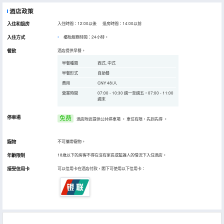
酒店政策
入住和退房
入住時間：12:00以後 退房時間：14:00以前
入住方式
櫃枱服務時間：24小時。
餐飲
酒店提供早餐。
早餐種類
西式, 中式
早餐形式
自助餐
費用
CNY 48/人
營業時間
07:00 - 10:30 週一至週五，07:00 - 11:00
週末
停車場
免费
酒店附近提供公共停車場
。
車位有限，先到先得
。
寵物
不可攜帶寵物。
年齡限制
18歲以下的房客不得在沒有家長或監護人的情況下入住酒店。
接受信用卡
可以信用卡在酒店付款，閣下可使用以下信用卡：