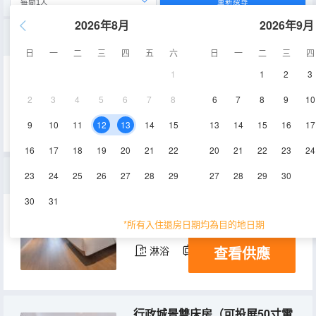
重新搜尋
2026年8月
2026年9月
高級大床房（可投屏50寸電視）（深夜粥到）
日
一
二
三
四
五
六
日
一
二
三
四
1
1
2
3
32㎡
12-18層
空調
2
3
4
5
6
7
8
6
7
8
9
10
查看供應
淋浴
電視機
9
10
11
12
13
14
15
13
14
15
16
17
16
17
18
19
20
21
22
20
21
22
23
24
幾木雙床房（深睡枕PRO+小冰箱+可投屏50寸電視）
23
24
25
26
27
28
29
27
28
29
30
30
31
42㎡
12-18層
空調
*所有入住退房日期均為目的地日期
查看供應
淋浴
電視機
冰箱
行政城景雙床房（可投屏50寸電視）（深夜粥到）