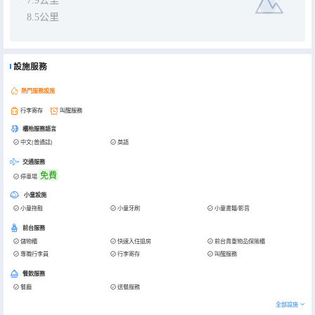
7.9公里
8.5公里
設施服務
熱門服務設施
行李寄存
叫醒服務
櫃枱服務語言
中文(普通話)
英語
交通服務
免費
停車場
小童設施
小童拖鞋
小童牙刷
小童書籍/影音
前台服務
儲物櫃
快速入住退房
前台貴重物品保險櫃
專職行李員
行李寄存
叫醒服務
餐飲服務
餐廳
送餐服務
全部設施