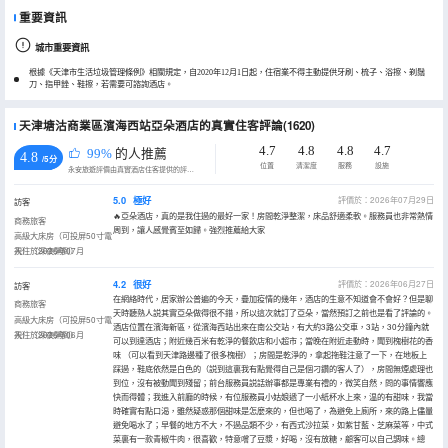
重要資訊
城市重要資訊
根據《天津市生活垃圾管理條例》相關規定，自2020年12月1日起，住宿業不得主動提供牙刷、梳子、浴擦、剃鬚
刀、指甲銼、鞋擦，若需要可諮詢酒店。
天津塘沽商業區濱海西站亞朵酒店的真實住客評論(1620)
4.7
4.8
4.8
4.7
99%
的人推薦
4.8
/5分
位置
清潔度
服務
設施
永安旅遊評價由真實酒店住客提供的評價。
5.0
極好
評價於：2026年07月29日
訪客
🔥亞朵酒店，真的是我住過的最好一家！房間乾淨整潔，床品舒適柔軟。服務員也非常熱情
商務旅客
周到，讓人感覺賓至如歸。強烈推薦給大家
高級大床房（可投屏50寸電
視）（深夜粥到）
入住於2026年07月
4.2
很好
評價於：2026年06月27日
訪客
在網絡時代，居家辦公普遍的今天，疊加疫情的幾年，酒店的生意不知道會不會好？但是聊
商務旅客
天時聽熟人説其實亞朵做得很不錯，所以這次就訂了亞朵，當然預訂之前也是看了評論的。
高級大床房（可投屏50寸電
酒店位置在濱海新區，從濱海西站出來在南公交站，有大約3路公交車，3站，30分鐘內就
視）（深夜粥到）
入住於2026年06月
可以到達酒店；附近幾百米有乾淨的餐飲店和小超市；當晚在附近走動時，聞到槐樹花的香
味 （可以看到天津路邊種了很多槐樹）；房間是乾淨的，拿起拖鞋注意了一下，在地板上
踩過，鞋底依然是白色的（説到這裏我有點覺得自己是個刁鑽的客人了），房間無煙處理也
到位，沒有被動聞到殘留；前台服務員説話辦事都是專業有禮的，微笑自然，問的事情響應
快而得體；我進入前廳的時候，有位服務員小姑娘遞了一小紙杯水上來，温的有甜味，我當
時確實有點口渴，雖然疑惑那個甜味是怎麼來的，但也喝了，為避免上廁所，來的路上儘量
避免喝水了；早餐的地方不大，不過品類不少，有西式沙拉菜，如紫甘藍、芝麻菜等，中式
菜裏有一款青椒牛肉，很喜歡，特意嚐了豆漿，好喝，沒有放糖，顧客可以自己調味。總