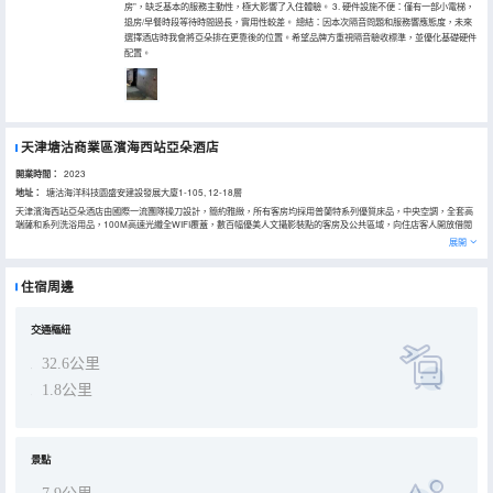
房”，缺乏基本的服務主動性，極大影響了入住體驗。 3. 硬件設施不便：僅有一部小電梯，
退房/早餐時段等待時間過長，實用性較差。 總結：因本次隔音問題和服務響應態度，未來
選擇酒店時我會將亞朵排在更靠後的位置。希望品牌方重視隔音驗收標準，並優化基礎硬件
配置。
天津塘沽商業區濱海西站亞朵酒店
開業時間：
2023
地址：
塘沽海洋科技園盛安建設發展大廈1-105, 12-18層
天津濱海西站亞朵酒店由國際一流團隊操刀設計，簡約雅緻，所有客房均採用普蘭特系列優質床品，中央空調，全套高
端薩和系列洗浴用品，100M高速光纖全WIFI覆蓋，數百幅優美人文攝影裝點的客房及公共區域，向住店客人開放借閲
的圖書館，都為酒店增添濃厚的藝術氛圍。酒店設有餐廳(相招)、會議室（共語）、洗熨烘乾自助洗衣房（出塵）及閲
展開
讀會友空間（竹居），為您提供一個自在、放鬆的居停空間。酒店延續亞朵的人文精神及品質初心，集合美好的城市空
間與生活方式，提供給每位賓客一個全新的社交旅居空間。在這裏，能夠休憩、充電、放鬆、是您商務會議及旅遊的理
想選擇。 天津濱海西站亞朵酒店位於天津濱海新區海洋科技園，地理位置得天獨厚.酒店出行交通極為便捷，10分鐘車
住宿周邊
程即可抵達濱海西站。周邊吾悅廣場，娛樂購物等配套設施齊全，相鄰濱西，盡享超強性價比。
交通樞紐
32.6公里
1.8公里
景點