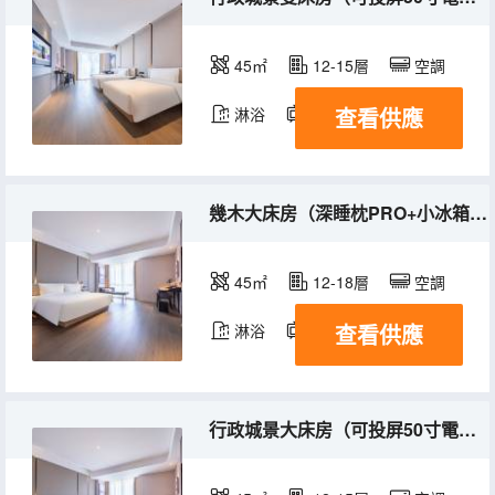
45㎡
12-15層
空調
查看供應
淋浴
電視機
幾木大床房（深睡枕PRO+小冰箱+可投屏50寸電視）
45㎡
12-18層
空調
查看供應
淋浴
電視機
冰箱
行政城景大床房（可投屏50寸電視）（深夜粥到）