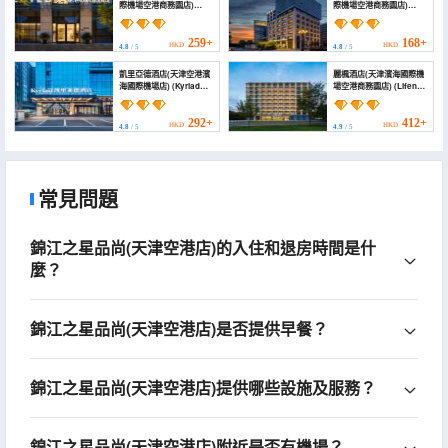
際機場空港商務園店)
際機場空港商務園店)
(Homeinn Selected
(Homeinn · neo (Tianjin
Hotel (Tianjin Binhai
Binhai International
International Airport
Airport Air Cargo
259+
168+
HKD
HKD
4.8
/ 5
4.8
/ 5
Airport Business Park))
Business Park))
凱里亞德酒店(天津空港濱
麗楓酒店(天津濱海國際機
海國際機場店) (Kyriad
場空港商務園店) (Lifeng
Marvelous Hotel 3.0
Hotel (Tianjin Binhai
Tianiin Konggang
International Airport
Binhai International
Business Park
292+
412+
HKD
HKD
4.8
/ 5
4.9
/ 5
Airport)
Branch))
常見問題
錦江之星品尚(天津空港店)的入住和退房時間是什
麼？
錦江之星品尚(天津空港店)是否提供早餐？
錦江之星品尚(天津空港店)提供哪些設施及服務？
錦江之星品尚(天津空港店)附近是否有機場？