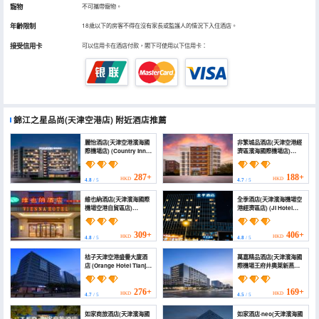
寵物
不可攜帶寵物。
年齡限制
18歲以下的房客不得在沒有家長或監護人的情況下入住酒店。
接受信用卡
可以信用卡在酒店付款，閣下可使用以下信用卡：
錦江之星品尚(天津空港店)
附近酒店推薦
麗怡酒店(天津空港濱海國
非繁城品酒店(天津空港經
際機場店) (Country Inn &
濟區濱海國際機場店)
Suites by Radisson
(Chonpines Hotel
Hotel (Tianjin
(Tianjin Airport Binhai
Konggang Binhai
International Airport
287+
188+
HKD
HKD
4.8
/ 5
4.7
/ 5
International Airport))
Branch))
維也納酒店(天津濱海國際
全季酒店(天津濱海機場空
機場空港自貿區店)
港經濟區店) (JI Hotel
(Vienna Hotel (Tianjin
(Tianjin Binhai Airport
Binhai International
and Airport Economic
Airport, Free Trade
Zone))
309+
406+
HKD
HKD
4.8
/ 5
4.8
/ 5
Zone))
桔子天津空港盛譽大廈酒
萬嘉精品酒店(天津濱海國
店 (Orange Hotel Tianjin
際機場王府井奧萊新燕莎
Airport Shengyu
小鎮店) (Wanjia
Building)
Boutique Hotel (Tianjin
Binhai International
276+
169+
HKD
HKD
4.7
/ 5
4.5
/ 5
Airport Wangfujing
Outlet New Yansha
如家商旅酒店(天津濱海國
如家酒店·neo(天津濱海國
Town))