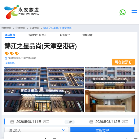
特價酒店
>
中國酒店
>
天津酒店
>
錦江之星品尚(天津空港店)
酒店概览
住客點評（775）
設施簡介
酒店政策
錦江之星品尚(天津空港店)
空港經濟區中環南路76號
現在就預訂
全部設施>
2026年08月11日
週二
2026年08月12日
週三
1 晚
重新搜尋