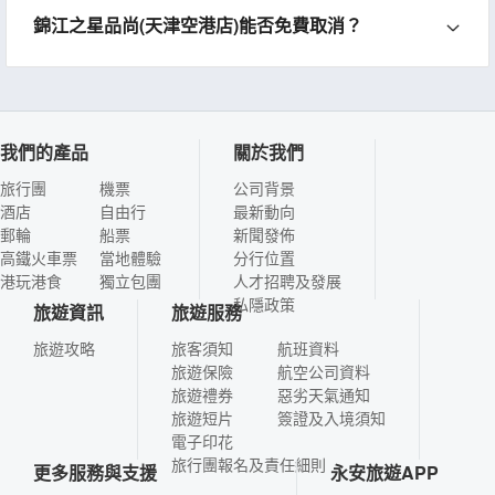
錦江之星品尚(天津空港店)能否免費取消？
我們的產品
關於我們
旅行團
機票
公司背景
酒店
自由行
最新動向
郵輪
船票
新聞發佈
高鐵火車票
當地體驗
分行位置
港玩港食
獨立包團
人才招聘及發展
私隱政策
旅遊資訊
旅遊服務
旅遊攻略
旅客須知
航班資料
旅遊保險
航空公司資料
旅遊禮券
惡劣天氣通知
旅遊短片
簽證及入境須知
電子印花
旅行團報名及責任細則
更多服務與支援
永安旅遊APP