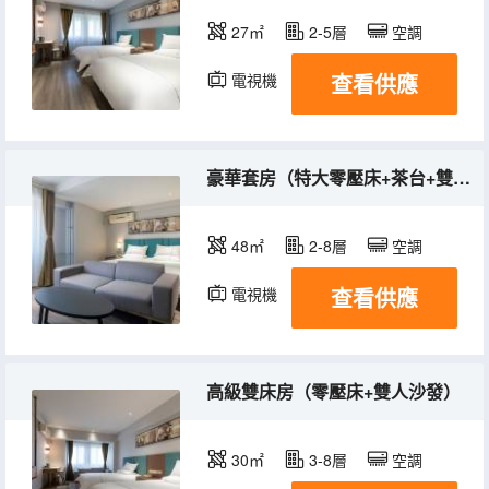
27㎡
2-5層
空調
查看供應
電視機
豪華套房（特大零壓床+茶台+雙人沙發）
48㎡
2-8層
空調
查看供應
電視機
高級雙床房（零壓床+雙人沙發）
30㎡
3-8層
空調