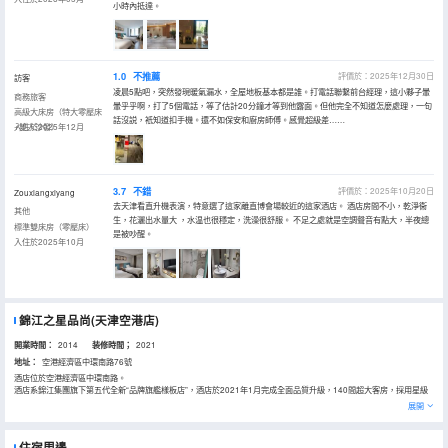
小時內抵達。
1.0
不推薦
評價於：2025年12月30日
訪客
凌晨5點吧，突然發現暖氣漏水，全屋地板基本都是誰。打電話聯繫前台經理，這小夥子暈
商務旅客
暈乎乎啊，打了5個電話，等了估計20分鐘才等到他露面。但他完全不知道怎麼處理，一句
高級大床房（特大零壓床
話沒説，衹知道扣手機。還不如保安和廚房師傅。感覺超級差……
+雙人沙發）
入住於2025年12月
3.7
不錯
評價於：2025年10月20日
Zouxiangxiyang
去天津看直升機表演，特意選了這家離直博會場較近的這家酒店。 酒店房間不小，乾淨衞
其他
生，花灑出水量大 ，水温也很穩定，洗澡很舒服。 不足之處就是空調聲音有點大，半夜總
標準雙床房（零壓床）
是被吵醒。
入住於2025年10月
錦江之星品尚(天津空港店)
開業時間：
2014
装修時間；
2021
地址：
空港經濟區中環南路76號
酒店位於空港經濟區中環南路。
酒店系錦江集團旗下第五代全新“品牌旗艦樣板店”，酒店於2021年1月完成全面品質升級，140間超大客房，採用星級
優眠護脊床墊，獨立房間空調，50寸高清電視；洗漱、沐浴乾濕分離；全樓免費極速上網，並有免費洗衣房、健身房、
展開
自有大型停車場，智能機器人送物。酒店為住宿貴賓提供空港經濟區內企業至酒店之間的免費接送服務。寬敞明亮的客
房、高品質的床上用品和洗漱用品、酣暢舒暢的淋浴，全面的品質提升，邀您體驗超VIP的錦江之星！
住宿周邊