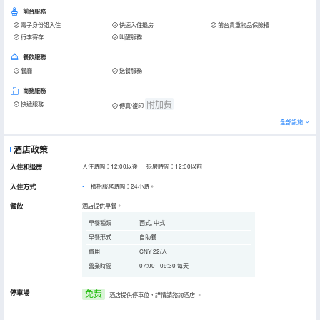
前台服務
電子身份證入住
快速入住退房
前台貴重物品保險櫃
行李寄存
叫醒服務
餐飲服務
餐廳
送餐服務
商務服務
附加费
快遞服務
傳真/複印
全部設施
酒店政策
入住和退房
入住時間：12:00以後 退房時間：12:00以前
入住方式
櫃枱服務時間：24小時。
餐飲
酒店提供早餐。
早餐種類
西式, 中式
早餐形式
自助餐
費用
CNY 22/人
營業時間
07:00 - 09:30 每天
停車場
免费
酒店提供停車位，詳情請諮詢酒店
。