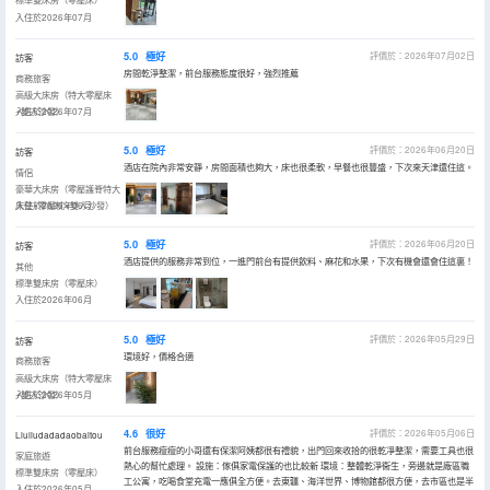
入住於2026年07月
5.0
極好
評價於：2026年07月02日
訪客
房間乾淨整潔，前台服務態度很好，強烈推薦
商務旅客
高級大床房（特大零壓床
+雙人沙發）
入住於2026年07月
5.0
極好
評價於：2026年06月20日
訪客
酒店在院內非常安靜，房間面積也夠大，床也很柔軟，早餐也很豐盛，下次來天津還住這。
情侶
豪華大床房（零壓護脊特大
床墊+零壓枕+雙人沙發）
入住於2026年06月
5.0
極好
評價於：2026年06月20日
訪客
酒店提供的服務非常到位，一進門前台有提供飲料、麻花和水果，下次有機會還會住這裏！
其他
標準雙床房（零壓床）
入住於2026年06月
5.0
極好
評價於：2026年05月29日
訪客
環境好，價格合適
商務旅客
高級大床房（特大零壓床
+雙人沙發）
入住於2026年05月
4.6
很好
評價於：2026年05月06日
Liuliudadadaobaitou
前台服務瘦瘦的小哥還有保潔阿姨都很有禮貌，出門回來收拾的很乾凈整潔，需要工具也很
家庭旅遊
熱心的幫忙處理。 設施：傢俱家電保護的也比較新 環境：整體乾淨衞生，旁邊就是廠區職
標準雙床房（零壓床）
工公寓，吃喝食堂充電一應俱全方便。去東疆、海洋世界、博物館都很方便，去市區也是半
入住於2026年05月