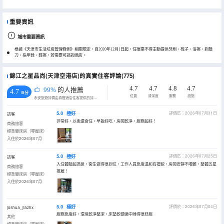
重要資訊
城市重要資訊
根據《天津市生活垃圾管理條例》相關規定，自2020年12月1日起，住宿業不得主動提供牙刷、梳子、浴擦、剃鬚
刀、指甲銼、鞋擦，若需要可諮詢酒店。
錦江之星品尚(天津空港店)的真實住客評論(775)
4.7
4.7
4.8
4.7
99%
的人推薦
4.7
/5分
位置
清潔度
服務
設施
永安旅遊評價由真實酒店住客提供的評價。
5.0
極好
評價於：2026年07月31日
訪客
非常好，以後還會住。早飯好吃，房間乾淨，服務超好！
商務旅客
標準雙床房（零壓床）
入住於2026年07月
5.0
極好
評價於：2026年07月25日
訪客
入住體驗超滿意，衞生做得很到位，工作人員態度温和有禮貌，房間安靜不嘈雜，整體五星
商務旅客
推薦！
標準雙床房（零壓床）
入住於2026年07月
5.0
極好
評價於：2026年07月04日
joshua_jiazhx
服務態度好，環境乾淨整潔，床墊軟硬適中睡得很舒服
其他
標準雙床房（零壓床）