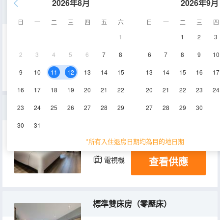
2026年8月
2026年9月
豪華雙床房（零壓護脊床墊+零壓枕+雙人沙發）
日
一
二
三
四
五
六
日
一
二
三
四
1
1
2
3
32㎡
7-8層
空調
2
3
4
5
6
7
8
6
7
8
9
10
查看供應
電視機
9
10
11
12
13
14
15
13
14
15
16
17
16
17
18
19
20
21
22
20
21
22
23
24
高級大床房（特大零壓床+雙人沙發）
23
24
25
26
27
28
29
27
28
29
30
30
31
30㎡
3-6層
空調
*所有入住退房日期均為目的地日期
查看供應
電視機
標準雙床房（零壓床）