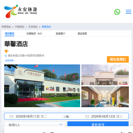
特價酒店
>
中國酒店
>
天津酒店
>
華馨酒店
酒店概览
住客點評（63）
設施簡介
酒店政策
華馨酒店
蘆台街道沿河路16號茉莉花都院內
現在就預訂
全部設施>
2026年08月11日
週二
2026年08月12日
週三
1 晚
重新搜尋