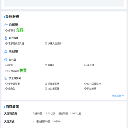
設施服務
交通服務
免費
停車場
前台服務
電子身份證入住
快速入住退房
餐飲服務
公共區
花園
吸煙區
淨水機
免費
公用區wifi
安全與安保
安全報警器
煙霧報警器
公共區域監控
急救包
火災報警器
門禁系統
全部設施
酒店政策
入住和退房
入住時間：14:00以後 退房時間：12:00以前
入住方式
櫃枱服務時間：24小時。