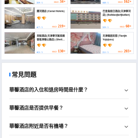
Wuyue Plaza))
34+
162+
HKD
HKD
3.9
/ 5
4.8
/ 5
運河酒店 (Canal Hotels)
巴里島假日酒店(天津寧河
店) (Balidaojiarijiudian)
219+
60+
HKD
HKD
4.7
/ 5
3.9
/ 5
貝殼酒店(天津寧河貿易開
天津頤居民宿 (Tianjin
發區津榆公路店) (Shell
Yujujusu)
Hotel (Tianjin Ninghe
Trade Development
Zone Jinyu Highway))
130+
203+
HKD
HKD
4.5
/ 5
2.1
/ 5
常見問題
華馨酒店的入住和退房時間是什麼？
華馨酒店是否提供早餐？
華馨酒店附近是否有機場？