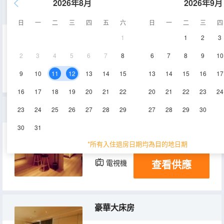
2026年8月
2026年9月
商務雙床房
日
一
二
三
四
五
六
日
一
二
三
四
1
1
2
3
25㎡
1層
空調
2
3
4
5
6
7
8
6
7
8
9
10
查看供應
電視機
9
10
11
12
13
14
15
13
14
15
16
17
16
17
18
19
20
21
22
20
21
22
23
24
豪華套房
23
24
25
26
27
28
29
27
28
29
30
30
31
35㎡
1層
空調
*所有入住退房日期均為目的地日期
查看供應
電視機
豪華大床房