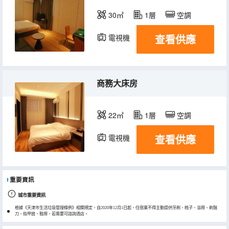
30㎡
1層
空調
查看供應
電視機
商務大床房
22㎡
1層
空調
查看供應
電視機
重要資訊
城市重要資訊
根據《天津市生活垃圾管理條例》相關規定，自2020年12月1日起，住宿業不得主動提供牙刷、梳子、浴擦、剃鬚
刀、指甲銼、鞋擦，若需要可諮詢酒店。