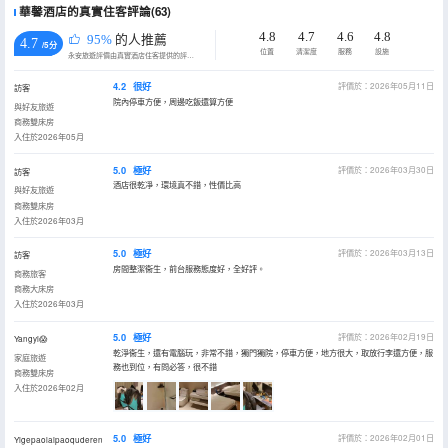
華馨酒店的真實住客評論(63)
4.8
4.7
4.6
4.8
95%
的人推薦
4.7
/5分
位置
清潔度
服務
設施
永安旅遊評價由真實酒店住客提供的評價。
4.2
很好
評價於：2026年05月11日
訪客
院內停車方便，周邊吃飯還算方便
與好友旅遊
商務雙床房
入住於2026年05月
5.0
極好
評價於：2026年03月30日
訪客
酒店很乾凈，環境真不錯，性價比高
與好友旅遊
商務雙床房
入住於2026年03月
5.0
極好
評價於：2026年03月13日
訪客
房間整潔衞生，前台服務態度好，全好評。
商務旅客
商務大床房
入住於2026年03月
5.0
極好
評價於：2026年02月19日
Yangyi😱
乾淨衞生，還有電腦玩，非常不錯，獨門獨院，停車方便，地方很大，取放行李還方便，服
家庭旅遊
務也到位，有問必答，很不錯
商務雙床房
入住於2026年02月
5.0
極好
評價於：2026年02月01日
Yigepaolaipaoquderen