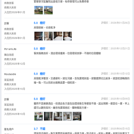
緊鄰寧河區醫院出差很方便，有停車場可以免費停車
商務旅客
商務大床房
入住於2026年01月
5.0
極好
評價於：2026年01月26日
訪客
房間很新，也很乾凈
商務旅客
商務大床房
入住於2026年01月
5.0
極好
評價於：2025年12月21日
Po1aris.Ab
客房服務良好，酒店環境優美，住宿環境安靜，不錯的住宿體驗
獨自旅遊
商務大床房
入住於2025年12月
5.0
極好
評價於：2025年10月12日
Routaodie
房間乾淨整潔。交通便利。就在河邊，吾悅廣場對面。就餐選擇也比較多。就是枕頭略微的
家庭旅遊
矮一點。可以找前台服務員要一個枕頭。
商務大床房
入住於2025年10月
5.0
極好
評價於：2025年10月09日
訪客
雖然不是連鎖酒店，但酒店各方面包括環境衞生等都挺不錯，超出預期。都是在一層，早上
家庭旅遊
還可以聽到鳥叫。離吾悅廣場很近，購物餐飲方便。
商務大床房
入住於2025年10月
3.7
不錯
評價於：2025年06月15日
匿名用戶
環境是不錯的，衞生需要提高再提高。停車方便，院子很大，衹有一層樓，房間沒有層次之