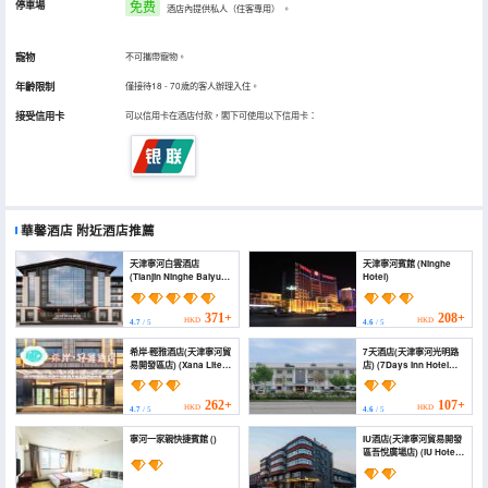
停車場
免费
酒店內提供私人（住客專用）
。
寵物
不可攜帶寵物。
年齡限制
僅接待18 - 70歲的客人辦理入住。
接受信用卡
可以信用卡在酒店付款，閣下可使用以下信用卡：
華馨酒店
附近酒店推薦
天津寧河白雲酒店
天津寧河賓館 (Ninghe
(Tianjin Ninghe Baiyun
Hotel)
Hotel)
371+
208+
HKD
HKD
4.7
/ 5
4.6
/ 5
希岸·輕雅酒店(天津寧河貿
7天酒店(天津寧河光明路
易開發區店) (Xana Lite
店) (7Days Inn Hotel
Hotel (Tianjin Trade
(Tianjin Ninghe
Development Zone))
Guangming Road))
262+
107+
HKD
HKD
4.7
/ 5
4.6
/ 5
寧河一家親快捷賓館 ()
IU酒店(天津寧河貿易開發
區吾悅廣場店) (IU Hotel
(Tianjin Ninghe Trade
Development Zone