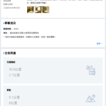
家庭旅遊
分，節假日溢價不明顯。
商務大床房
入住於2025年05月
華馨酒店
開業時間：
2023
地址：
蘆台街道沿河路16號茉莉花都院內
一流的大咖設計風格理念，舒服的入住環境，別具一格的體驗。
展開
住宿周邊
交通樞紐
58.8公里
2.7公里
景點
9.1公里
8公里