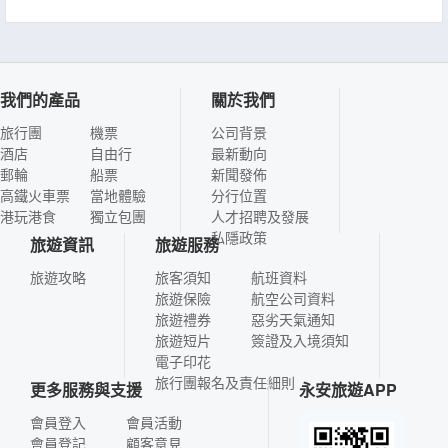
我們的產品
關於我們
旅行團
機票
公司背景
酒店
自由行
最新動向
郵輪
船票
新聞發佈
高鐵火車票
當地體驗
分行位置
港玩港食
獨立包團
人才招聘及發展
私隱政策
旅遊資訊
旅遊服務
旅遊攻略
旅客須知
航班資料
旅遊保險
航空公司資料
旅遊禮券
惡劣天氣通知
旅遊短片
簽證及入境須知
電子印花
旅行團報名及責任細則
更多服務與支援
永安旅遊APP
會員登入
會員活動
會員登記
顧客意見